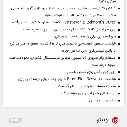
موکول نکنید
کاهش ۲۵ درصدی بستری مجدد با اجرای طرح «پرستار پیگیر» | شناسایی
بیش از ۳۰۰۰ مورد جدید سرطان در خانواده بیماران
Castlevania: Belmont’s Curse؛ بازگشت باشکوه شکارچیان خون‌آشام
روی هر لینکی کلیک نکنید، دام کلاهبرداران سایبری همین‌جاست
سرمایه‌گذاری برای رفاه؛ هزینه یا آینده‌سازی؟
بازگشت مسعود شصت‌چی با دردسر‌های تازه؛ از شایعه حضور در میز مذاکره
تا پایان فیلمبرداری «مرد سه‌هزارچهره»
استعلام وام ضروری ۷۵ میلیون تومانی بازنشستگان کشوری؛ نحوه مشاهده
نتیجه درخواست
اجیر کردن قاتل برای کشتن همسر!
بازگشت Black Flag Resynced خبری جذاب برای دوستداران بازی
معجزه، نقشه شوهرکشی را ناکام گذاشت
توصیه‌های هلال‌احمر برای روز‌های گرم
جام‌جهانی مهاجران
ویدئو