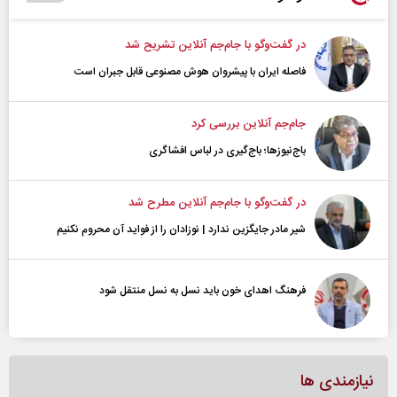
در گفت‌و‌گو با جام‌جم آنلاین تشریح شد
فاصله ایران با پیشرو‌ان هوش مصنوعی قابل جبران است
جام‌جم آنلاین بررسی کرد
باج‌نیوزها؛ باج‌گیری در لباس افشاگری
در گفت‌و‌گو با جام‌جم آنلاین مطرح شد
شیر مادر جایگزین ندارد | نوزادان را از فواید آن محروم نکنیم
فرهنگ اهدای خون باید نسل به نسل منتقل شود
نیازمندی ها