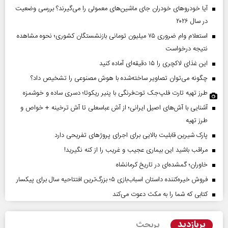
آیا خودروهای خودران جای ماشین‌های معمولی را می‌گیرند؟ بررسی وضعیت
در سال ۲۰۲۶
استعلام وام ضروری ۷۵ میلیون تومانی بازنشستگان کشوری؛ نحوه مشاهده
نتیجه درخواست
این غذای لاکچری را ۱۵ دقیقه‌ای آماده کنید
چگونه می‌توان تصاویر ساخته‌شده با هوش مصنوعی را تشخیص داد؟
طرز تهیه تارت فلپ‌جک توت‌فرنگی با پنیر ریکوتا؛ دسری ساده و خوشمزه
آشنایی با آش‌های اصیل ایرانی؛ از آش عباسعلی تا آش ترخینه + خواص و
طرز تهیه
پارک شیرین قابلیت‌ بالایی برای اجرای پروژهای تفریحی دارد
مراقب باشید این بیماری عجیب و غریب را از کنه نگیرید!
خاوران؛ گمشده‌ای در تاریخ کرمانشاه
فروش خیره‌کننده داستان اسباب‌بازی ۵؛ بزرگ‌ترین افتتاحیه سال برای پیکسار
کتابی که شما را به مکث دعوت می‌کند
پربازدید
پربحث