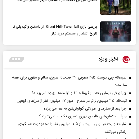
امضای سروش صحت در «استخر» دیگر غافلگیر نمی‌کند
بررسی بازی Silent Hill: Townfall؛ از داستان و گیم‌پلی تا
تاریخ انتشار و سیستم مورد نیاز
اخبار ویژه
صبحانه چی درست کنم؟ معرفی ۳۰ صبحانه سریع، سالم و مقوی برای همه
سلیقه‌ها
چرا برخی بیماران بعد از کرونا و آنفلوآنزا ماه‌ها بهبود نمی‌یابند؟
ثبت‌نام ۲.۵ میلیون زائر در سماح | عبور ۱.۷ میلیون نفر از مرز‌های اربعین
چرا بعد از سفرهای طولانی گوارش‌تان به هم می‌ریزد؟
چرا ساختمان‌های ناایمن تهران تعیین تکلیف نمی‌شوند؟
آمار معلولیت در ایران | بیش از ۱۰.۵ میلیون نفر با محدودیت عملکردی
زندگی می‌کنند