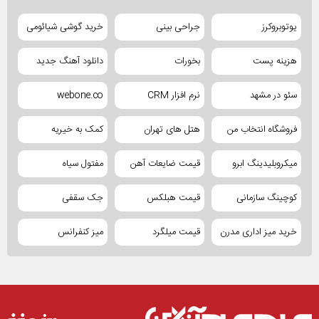
یوتوبروکرز
جراحی بینی
خرید گوشی شیائومی
هزینه پست
بخورات
دانلود آهنگ جدید
سئو در مشهد
نرم افزار CRM
webone.co
فروشگاه انتخاب من
هتل های تهران
کمک به خیریه
میکروبلیدینگ ابرو
قیمت ضایعات آهن
مفتول سیاه
کوچینگ سازمانی
قیمت هبلکس
جک سقفی
خرید میز اداری مدرن
قیمت میلگرد
میز کنفرانس