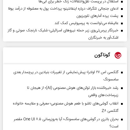
استقلال در بن‌بست نقل‌وانتقالات؛ زنگ خطر برای آبی‌ها
ادعای جنجالی تلگراف درباره اینفانتینو؛ پرداخت پول به معشوقه از درآمد یوفا
پشت پرده آمارهای تلویزیون
عالیشاه می‌توانست به پرسپولیس کمک کند
خبرنگار پرس‌تی‌وی زیر حمله نیروهای اسرائیلی؛ شلیک نارنجک صوتی و گاز
اشک‌آور به خبرنگاران
گوناگون
گلکسی اس ۲۷ اولترا؛ پیش‌نمایشی از تغییرات بنیادین در پرچمدار بعدی
سامسونگ
رشد خیره‌کننده بازار توکن‌های هوش مصنوعی (AI)؛ از هیجان تا
زیرساخت‌های واقعی
انقلاب گوشی‌های تاشو‌ با طعم هوش مصنوعی؛ معرفی و مقایسه خانواده
گلکسی Z۸
بحران باتری در گوشی‌های سامسونگ؛ آیا به‌روزرسانی One UI ۸.۵ مقصر
است؟