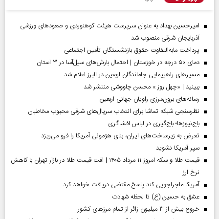
امیرحسین بهداد به عنوان سرپرست هیئت کوهنوردی و صعودهای ورزشی
آذربایجان شرقی منصوب شد
پرداخت مابه‌التفاوت حقوق بازنشستگان تأمین اجتماعی
دمای ۵۰ درجه در خوزستان | احتمال بارش‌های سیل‌آسا در ۳ استان
مسیر‌های راهپیمایی جاماندگان اربعین در البرز اعلام شد
ببینید | «چهل روز » محسن چاووشی منتشر شد
رسانه‌های برون‌مرزی راویان جهانی اربعین
نظرسنجی شبکه تماشا برای انتخاب سریال‌های شرقی محبوب مخاطبان
باج‌نیوزها؛ باج‌گیری در لباس افشاگری
تعرض به زیرساخت‌های ایران، بنای هژمونی آمریکا را فرو می‌ریزد
سپر آمریکا نشوید
قیمت طلا و سکه امروز ۱۱ مرداد ۱۴۰۵ | افت قیمت طلا در بازار تهران با کاهش
نرخ ارز
آمریکا ماجراجویی کند پاسخ مقتضی دریافت خواهد کرد
عشق به حسین (ع) تا لحظه شهادت
خروج بیش از ۳ میلیون زائر از تمام مرز‌های کشور