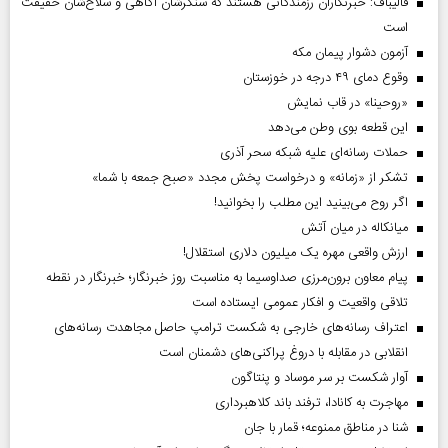
قالیباف: خبرنگاران رزمندگانی هستند که سنگرشان آگاهی و سلاح‌شان حقیقت
است
آزمون دشوار پیمان مکه
وقوع دمای ۴۹ درجه در خوزستان
«روحینا» در قاب نمایش
این قطعه بوی وطن می‌دهد
حملات رسانه‌ای علیه شبکه سحر آذری
تشکر از «زمانه» و درخواست پخش مجدد «صبح جمعه با شما»
اگر روح می‌بینید این مطلب را بخوانید!
میانکاله در میان آتش
ارزش واقعی مهره یک میلیون دلاری استقلال!
پیام معاون برون‌مرزی صداوسیما به مناسبت روز خبرنگار؛ خبرنگار در نقطه
تلاقی واقعیت و افکار عمومی ایستاده است
اعتراف رسانه‌های خارجی به شکست ترامپ حاصل مجاهدت رسانه‌های
انقلابی در مقابله با دروغ پراکنی‌های دشمنان است
آوار شکست بر سر موساد و پنتاگون
مهاجرت به کانادا، ترفند باند کلاهبرداری
شنا در مناطق ممنوعه؛ قمار با جان