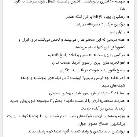
سهمیه ۶۰ لیتری پابرجاست | آخرین وضعیت اتصال کارت سوخت به کارت
بانکی
رهگیری پهپاد MQ9 بر فراز تنگه هرمز
درگیری مرگبار ۲ پسرخاله در پارک
‌زائران سبز
همه مردمی که این سختی‌ها را می‌بینند و تحمل می‌کنند، برای ایران و
کشورشان این کاررا انجام می‌دهند
در کمین تروریست‌ها هستیم و آماده پاسخ قاطعیم
لغو تحریم‌های ایران از سوی آمریکا صحت ندارد
پاسخ قانون به خشونت در قاب اینستاگرام
آخر هفته چه فیلمی ببینیم؟ فهرست کامل فیلم‌های پنجشنبه و جمعه
شبکه‌های سیما
عملیات گسترده ارتش یمن علیه نیروهای سعودی
هنرمند منحصر‌به‌فردی را از دست دادیم/ پخش ۲ مجموعه تلویزیونی جدید
زنده‌یاد عبدی در آینده نزدیک
ویژه‌برنامه‌های اربعین شبکه‌های سیما اعلام شد؛ از ارتباط زنده با کربلا تا روایت
بزرگ‌ترین اجتماع معنوی جهان
پزشکیان: باید دشمن را وادار کنیم به آنچه امضا کرده پایبند بماند