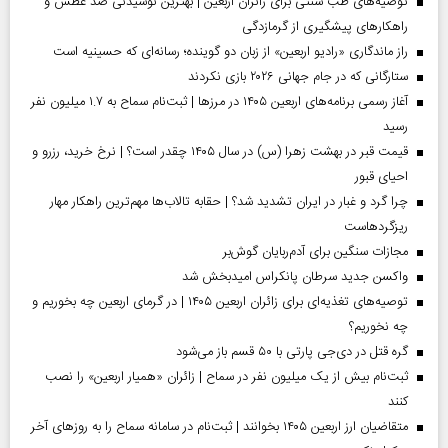
توصیه‌های طب سنتی برای زائران اربعین | بهترین نوشیدنی ضد عطش و
راهکارهای پیشگیری از گرمازدگی
راز ماندگاری «رادیو اربعین» از زبان دو گوینده؛ رسانه‌ای که حسینیه است
ستارگانی که در جام جهانی ۲۰۲۶ بازی نکردند
آغاز رسمی برنامه‌های اربعین ۱۴۰۵ در مرز‌ها | ثبت‌نام سماح به ۱.۷ میلیون نفر
رسید
قیمت قبر در بهشت زهرا (س) در سال ۱۴۰۵ چقدر است؟ | نرخ خرید، رزرو و
احیای قبور
چرا گرد و غبار در ایران تشدید شد؟ | حقابه تالاب‌ها مهم‌ترین راهکار مهار
ریزگردهاست
مجازات سنگین برای آدم‌ربایان گوش‌بر
واکسن جدید سرطان پانکراس امیدبخش شد
توصیه‌های تغذیه‌ای برای زائران اربعین ۱۴۰۵ | در گرمای اربعین چه بخوریم و
چه نخوریم؟
گره قتل در دی‌جی پارتی با ۵۰ قسم باز می‌شود
ثبت‌نام بیش از یک میلیون نفر در سماح | زائران «همیار اربعین» را نصب
کنند
متقاضیان ارز اربعین ۱۴۰۵ بخوانند | ثبت‌نام در سامانه سماح را به روز‌های آخر