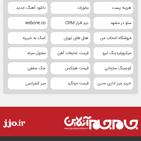
هزینه پست
بخورات
دانلود آهنگ جدید
سئو در مشهد
نرم افزار CRM
webone.co
فروشگاه انتخاب من
هتل های تهران
کمک به خیریه
میکروبلیدینگ ابرو
قیمت ضایعات آهن
مفتول سیاه
کوچینگ سازمانی
قیمت هبلکس
جک سقفی
خرید میز اداری مدرن
قیمت میلگرد
میز کنفرانس