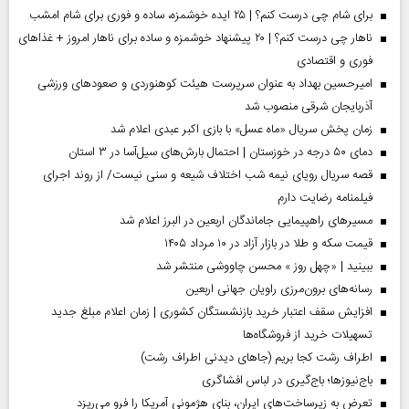
برای شام چی درست کنم؟ | ۲۵ ایده خوشمزه، ساده و فوری برای شام امشب
ناهار چی درست کنم؟ | ۲۰ پیشنهاد خوشمزه و ساده برای ناهار امروز + غذاهای
فوری و اقتصادی
امیرحسین بهداد به عنوان سرپرست هیئت کوهنوردی و صعودهای ورزشی
آذربایجان شرقی منصوب شد
زمان پخش سریال «ماه عسل» با بازی اکبر عبدی اعلام شد
دمای ۵۰ درجه در خوزستان | احتمال بارش‌های سیل‌آسا در ۳ استان
قصه سریال رویای نیمه شب اختلاف شیعه و سنی نیست/ از روند اجرای
فیلمنامه رضایت دارم
مسیر‌های راهپیمایی جاماندگان اربعین در البرز اعلام شد
قیمت سکه و طلا در بازار آزاد در ۱۰ مرداد ۱۴۰۵
ببینید | «چهل روز » محسن چاووشی منتشر شد
رسانه‌های برون‌مرزی راویان جهانی اربعین
افزایش سقف اعتبار خرید بازنشستگان کشوری | زمان اعلام مبلغ جدید
تسهیلات خرید از فروشگاه‌ها
اطراف رشت کجا بریم (جاهای دیدنی اطراف رشت)
باج‌نیوزها؛ باج‌گیری در لباس افشاگری
تعرض به زیرساخت‌های ایران، بنای هژمونی آمریکا را فرو می‌ریزد