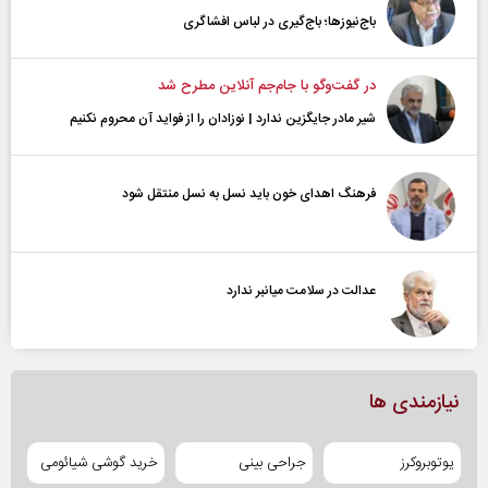
باج‌نیوزها؛ باج‌گیری در لباس افشاگری
در گفت‌و‌گو با جام‌جم آنلاین مطرح شد
شیر مادر جایگزین ندارد | نوزادان را از فواید آن محروم نکنیم
فرهنگ اهدای خون باید نسل به نسل منتقل شود
عدالت در سلامت میانبر ندارد
نیازمندی ها
یوتوبروکرز
جراحی بینی
خرید گوشی شیائومی