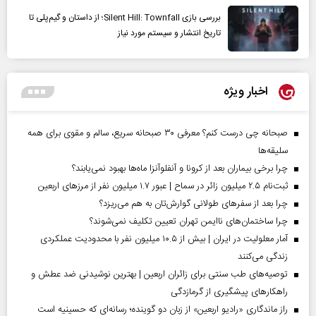
بررسی بازی Silent Hill: Townfall؛ از داستان و گیم‌پلی تا
تاریخ انتشار و سیستم مورد نیاز
اخبار ویژه
صبحانه چی درست کنم؟ معرفی ۳۰ صبحانه سریع، سالم و مقوی برای همه
سلیقه‌ها
چرا برخی بیماران بعد از کرونا و آنفلوآنزا ماه‌ها بهبود نمی‌یابند؟
ثبت‌نام ۲.۵ میلیون زائر در سماح | عبور ۱.۷ میلیون نفر از مرز‌های اربعین
چرا بعد از سفرهای طولانی گوارش‌تان به هم می‌ریزد؟
چرا ساختمان‌های ناایمن تهران تعیین تکلیف نمی‌شوند؟
آمار معلولیت در ایران | بیش از ۱۰.۵ میلیون نفر با محدودیت عملکردی
زندگی می‌کنند
توصیه‌های طب سنتی برای زائران اربعین | بهترین نوشیدنی ضد عطش و
راهکارهای پیشگیری از گرمازدگی
راز ماندگاری «رادیو اربعین» از زبان دو گوینده؛ رسانه‌ای که حسینیه است