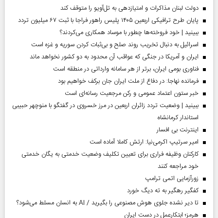
دولت لبنان مذاکرات و امتیازدهی به تل‌آویو را متوقف کند
پایان طرح ترافیکی اربعین ۱۴۰۵ پلیس راهور فراجا با ثبت ۶۷ میلیون تردد
ببینید | خود فروخته‌ها چطور با موساد همکاری می‌کردند؟
اسرائیل به دنبال تخریب روند صلح و بی‌ثبات کردن سوریه و غزه است
ایران و آمریکا در جنگی که عواقب آن محدود به دو کشور نخواهد ماند
فناوری بومی ایران، برتر از هر سامانه وارداتی در منطقه است
فرمانده نهاجا: در دفاع از ملت ایران جان برکف خواهیم بود
خبر ستون اعتماد عمومی و رکن مرجعیت رسانه‌ای است
ببینید | وضعیت تردد زائران اربعین در مرز خسروی در گفتگو با منوچهر حبیبی
استاندار کرمانشاه
اینترنت بی افسار
امیر سرتیپ اکرمی‌نیا: ارتش کاملا آماده است
کارکنان وظیفه فراری برای تعیین تکلیف وضعیت خدمتی به یگان خدمتی
خود مراجعه کنند
زورآزمایی اتمی ترامپ
کفگیر رهگیر به ته دیگ خورد
تا دیر نشده جلوی هوش مصنوعی را بگیرید / AI به انسان مسلط می‌شود؟
هرمز؛ ابتکارعمل در دست ایران