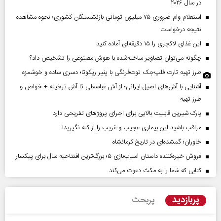
در سال ۲۰۲۶
استعلام وام ضروری ۷۵ میلیون تومانی بازنشستگان کشوری؛ نحوه مشاهده
نتیجه درخواست
این غذای لاکچری را ۱۵ دقیقه‌ای آماده کنید
چگونه می‌توان تصاویر ساخته‌شده با هوش مصنوعی را تشخیص داد؟
طرز تهیه تارت فلپ‌جک توت‌فرنگی با پنیر ریکوتا؛ دسری ساده و خوشمزه
آشنایی با آش‌های اصیل ایرانی؛ از آش عباسعلی تا آش ترخینه + خواص و
طرز تهیه
پارک شیرین قابلیت‌ بالایی برای اجرای پروژهای تفریحی دارد
مراقب باشید این بیماری عجیب و غریب را از کنه نگیرید!
خاوران؛ گمشده‌ای در تاریخ کرمانشاه
فروش خیره‌کننده داستان اسباب‌بازی ۵؛ بزرگ‌ترین افتتاحیه سال برای پیکسار
کتابی که شما را به مکث دعوت می‌کند
پربازدید
پربحث