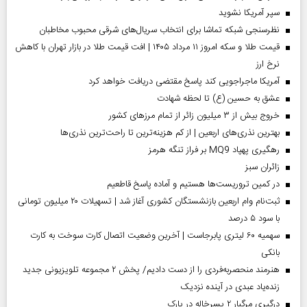
سپر آمریکا نشوید
نظرسنجی شبکه تماشا برای انتخاب سریال‌های شرقی محبوب مخاطبان
قیمت طلا و سکه امروز ۱۱ مرداد ۱۴۰۵ | افت قیمت طلا در بازار تهران با کاهش
نرخ ارز
آمریکا ماجراجویی کند پاسخ مقتضی دریافت خواهد کرد
عشق به حسین (ع) تا لحظه شهادت
خروج بیش از ۳ میلیون زائر از تمام مرز‌های کشور
بهترین نذری‌های اربعین | از کم هزینه‌ترین تا راحت‌ترین نذری‌ها
رهگیری پهپاد MQ9 بر فراز تنگه هرمز
‌زائران سبز
در کمین تروریست‌ها هستیم و آماده پاسخ قاطعیم
ثبت‌نام وام اربعین بازنشستگان کشوری آغاز شد | تسهیلات ۲۰ میلیون تومانی
با سود ۵ درصد
سهمیه ۶۰ لیتری پابرجاست | آخرین وضعیت اتصال کارت سوخت به کارت
بانکی
هنرمند منحصر‌به‌فردی را از دست دادیم/ پخش ۲ مجموعه تلویزیونی جدید
زنده‌یاد عبدی در آینده نزدیک
درگیری مرگبار ۲ پسرخاله در پارک