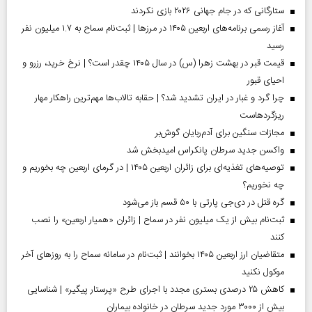
ستارگانی که در جام جهانی ۲۰۲۶ بازی نکردند
آغاز رسمی برنامه‌های اربعین ۱۴۰۵ در مرز‌ها | ثبت‌نام سماح به ۱.۷ میلیون نفر
رسید
قیمت قبر در بهشت زهرا (س) در سال ۱۴۰۵ چقدر است؟ | نرخ خرید، رزرو و
احیای قبور
چرا گرد و غبار در ایران تشدید شد؟ | حقابه تالاب‌ها مهم‌ترین راهکار مهار
ریزگردهاست
مجازات سنگین برای آدم‌ربایان گوش‌بر
واکسن جدید سرطان پانکراس امیدبخش شد
توصیه‌های تغذیه‌ای برای زائران اربعین ۱۴۰۵ | در گرمای اربعین چه بخوریم و
چه نخوریم؟
گره قتل در دی‌جی پارتی با ۵۰ قسم باز می‌شود
ثبت‌نام بیش از یک میلیون نفر در سماح | زائران «همیار اربعین» را نصب
کنند
متقاضیان ارز اربعین ۱۴۰۵ بخوانند | ثبت‌نام در سامانه سماح را به روز‌های آخر
موکول نکنید
کاهش ۲۵ درصدی بستری مجدد با اجرای طرح «پرستار پیگیر» | شناسایی
بیش از ۳۰۰۰ مورد جدید سرطان در خانواده بیماران