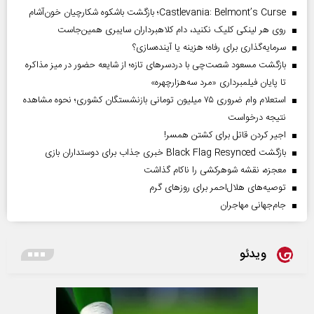
Castlevania: Belmont’s Curse؛ بازگشت باشکوه شکارچیان خون‌آشام
روی هر لینکی کلیک نکنید، دام کلاهبرداران سایبری همین‌جاست
سرمایه‌گذاری برای رفاه؛ هزینه یا آینده‌سازی؟
بازگشت مسعود شصت‌چی با دردسر‌های تازه؛ از شایعه حضور در میز مذاکره
تا پایان فیلمبرداری «مرد سه‌هزارچهره»
استعلام وام ضروری ۷۵ میلیون تومانی بازنشستگان کشوری؛ نحوه مشاهده
نتیجه درخواست
اجیر کردن قاتل برای کشتن همسر!
بازگشت Black Flag Resynced خبری جذاب برای دوستداران بازی
معجزه، نقشه شوهرکشی را ناکام گذاشت
توصیه‌های هلال‌احمر برای روز‌های گرم
جام‌جهانی مهاجران
ویدئو