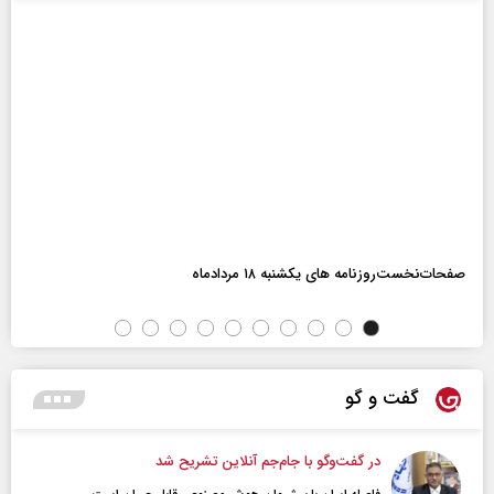
صفحات‌نخست‌روزنامه ها‌ی یکشنبه ۱۸ مردادماه
گفت و گو
در گفت‌و‌گو با جام‌جم آنلاین تشریح شد