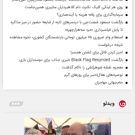
روی هر لینکی کلیک نکنید، دام کلاهبرداران سایبری همین‌جاست
سرمایه‌گذاری برای رفاه؛ هزینه یا آینده‌سازی؟
بازگشت مسعود شصت‌چی با دردسر‌های تازه؛ از شایعه حضور در میز مذاکره
تا پایان فیلمبرداری «مرد سه‌هزارچهره»
استعلام وام ضروری ۷۵ میلیون تومانی بازنشستگان کشوری؛ نحوه مشاهده
نتیجه درخواست
اجیر کردن قاتل برای کشتن همسر!
بازگشت Black Flag Resynced خبری جذاب برای دوستداران بازی
معجزه، نقشه شوهرکشی را ناکام گذاشت
توصیه‌های هلال‌احمر برای روز‌های گرم
جام‌جهانی مهاجران
ویدئو