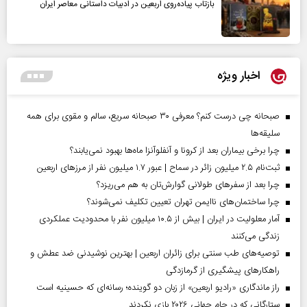
بازتاب پیاده‌روی اربعین در ادبیات داستانی معاصر ایران
اخبار ویژه
صبحانه چی درست کنم؟ معرفی ۳۰ صبحانه سریع، سالم و مقوی برای همه
سلیقه‌ها
چرا برخی بیماران بعد از کرونا و آنفلوآنزا ماه‌ها بهبود نمی‌یابند؟
ثبت‌نام ۲.۵ میلیون زائر در سماح | عبور ۱.۷ میلیون نفر از مرز‌های اربعین
چرا بعد از سفرهای طولانی گوارش‌تان به هم می‌ریزد؟
چرا ساختمان‌های ناایمن تهران تعیین تکلیف نمی‌شوند؟
آمار معلولیت در ایران | بیش از ۱۰.۵ میلیون نفر با محدودیت عملکردی
زندگی می‌کنند
توصیه‌های طب سنتی برای زائران اربعین | بهترین نوشیدنی ضد عطش و
راهکارهای پیشگیری از گرمازدگی
راز ماندگاری «رادیو اربعین» از زبان دو گوینده؛ رسانه‌ای که حسینیه است
ستارگانی که در جام جهانی ۲۰۲۶ بازی نکردند