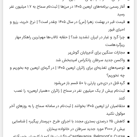
آغاز رسمی برنامه‌های اربعین ۱۴۰۵ در مرز‌ها | ثبت‌نام سماح به ۱.۷ میلیون نفر
رسید
قیمت قبر در بهشت زهرا (س) در سال ۱۴۰۵ چقدر است؟ | نرخ خرید، رزرو و
احیای قبور
چرا گرد و غبار در ایران تشدید شد؟ | حقابه تالاب‌ها مهم‌ترین راهکار مهار
ریزگردهاست
مجازات سنگین برای آدم‌ربایان گوش‌بر
واکسن جدید سرطان پانکراس امیدبخش شد
توصیه‌های تغذیه‌ای برای زائران اربعین ۱۴۰۵ | در گرمای اربعین چه بخوریم و
چه نخوریم؟
گره قتل در دی‌جی پارتی با ۵۰ قسم باز می‌شود
ثبت‌نام بیش از یک میلیون نفر در سماح | زائران «همیار اربعین» را نصب
کنند
متقاضیان ارز اربعین ۱۴۰۵ بخوانند | ثبت‌نام در سامانه سماح را به روز‌های آخر
موکول نکنید
کاهش ۲۵ درصدی بستری مجدد با اجرای طرح «پرستار پیگیر» | شناسایی
بیش از ۳۰۰۰ مورد جدید سرطان در خانواده بیماران
Castlevania: Belmont’s Curse؛ بازگشت باشکوه شکارچیان خون‌آشام