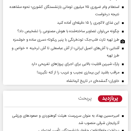
استعلام وام ضروری ۷۵ میلیون تومانی بازنشستگان کشوری؛ نحوه مشاهده
نتیجه درخواست
این غذای لاکچری را ۱۵ دقیقه‌ای آماده کنید
چگونه می‌توان تصاویر ساخته‌شده با هوش مصنوعی را تشخیص داد؟
طرز تهیه تارت فلپ‌جک توت‌فرنگی با پنیر ریکوتا؛ دسری ساده و خوشمزه
آشنایی با آش‌های اصیل ایرانی؛ از آش عباسعلی تا آش ترخینه + خواص و
طرز تهیه
پارک شیرین قابلیت‌ بالایی برای اجرای پروژهای تفریحی دارد
مراقب باشید این بیماری عجیب و غریب را از کنه نگیرید!
خاوران؛ گمشده‌ای در تاریخ کرمانشاه
پربازدید
پربحث
امیرحسین بهداد به عنوان سرپرست هیئت کوهنوردی و صعودهای ورزشی
آذربایجان شرقی منصوب شد
پرداخت مابه‌التفاوت حقوق بازنشستگان تأمین اجتماعی