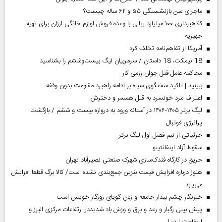
ماجرای سن بازنشستگی ۵۵ و ۶۲ ساله چیست؟
کلاهبرداری ۱۰۰ میلیارد ریالی با وعده فروش لوازم خانگی ارزان برای تهیه
جهیزیه
آمریکا از تفاهم‌نامه تخلف کرد
18 نیمکت، 18 داستان / سرمربیان لیگ بیست‌وششم را بشناسید
محاکمه عامل قتل جوان رزمی کار
ببینید | تاکید سخنگوی سپاه بر ادامه راهبرد مقاومت بدون وقفه
اعتراف مرد خونسرد به قتل همسر و دخترش
لیگ برتر ۱۴۰۵-۱۴۰۶ در آستانه ورود به دروازه بیست و ششم / بازگشت
پرانرژی فوتبال
جزئیاتی از نیم فصل اول لیگ برتر
سقوط آزاد اینفانتینو
حریق در کارگاه فندک‌سازی شهرک صنعتی نصیرآباد تهران
هنوز درباره افزایش قیمت بنزین جمع‌بندی نشده است/ کالا برگ قطعا افزایش
می‌یابد
خبرنگار چشم بیدار جامعه و زبان گویای روزگار خویش است
پیش بینی رگبار و رعد و برق و وزش باد شدیددر ارتفاعات مرکزی البرز و