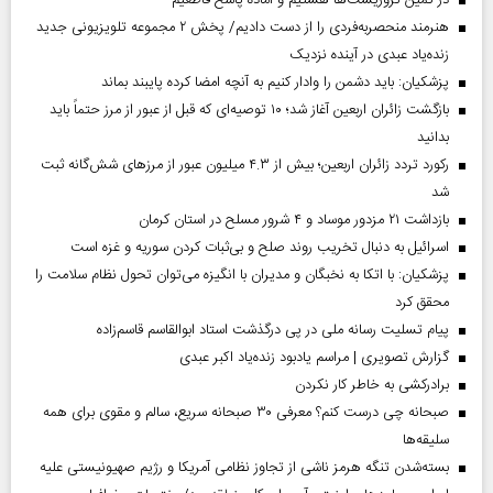
در کمین تروریست‌ها هستیم و آماده پاسخ قاطعیم
هنرمند منحصر‌به‌فردی را از دست دادیم/ پخش ۲ مجموعه تلویزیونی جدید
زنده‌یاد عبدی در آینده نزدیک
پزشکیان: باید دشمن را وادار کنیم به آنچه امضا کرده پایبند بماند
بازگشت زائران اربعین آغاز شد؛ ۱۰ توصیه‌ای که قبل از عبور از مرز حتماً باید
بدانید
رکورد تردد زائران اربعین؛ بیش از ۴.۳ میلیون عبور از مرزهای شش‌گانه ثبت
شد
بازداشت ۲۱ مزدور موساد و ۴ شرور مسلح در استان کرمان
اسرائیل به دنبال تخریب روند صلح و بی‌ثبات کردن سوریه و غزه است
پزشکیان: با اتکا به نخبگان و مدیران با انگیزه می‌توان تحول نظام سلامت را
محقق کرد
پیام تسلیت رسانه ملی در پی درگذشت استاد ابوالقاسم قاسم‌زاده
گزارش تصویری | مراسم یادبود زنده‌یاد اکبر عبدی
برادرکشی به خاطر کار نکردن
صبحانه چی درست کنم؟ معرفی ۳۰ صبحانه سریع، سالم و مقوی برای همه
سلیقه‌ها
بسته‌شدن تنگه هرمز ناشی از تجاوز نظامی آمریکا و رژیم صهیونیستی علیه