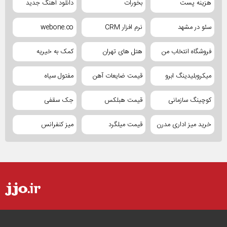
هزینه پست
بخورات
دانلود آهنگ جدید
سئو در مشهد
نرم افزار CRM
webone.co
فروشگاه انتخاب من
هتل های تهران
کمک به خیریه
میکروبلیدینگ ابرو
قیمت ضایعات آهن
مفتول سیاه
کوچینگ سازمانی
قیمت هبلکس
جک سقفی
خرید میز اداری مدرن
قیمت میلگرد
میز کنفرانس