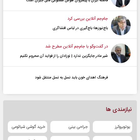
فاصله ایران با پیشرو‌ان هوش مصنوعی قابل جبران است
جام‌جم آنلاین بررسی کرد
باج‌نیوزها؛ باج‌گیری در لباس افشاگری
در گفت‌و‌گو با جام‌جم آنلاین مطرح شد
شیر مادر جایگزین ندارد | نوزادان را از فواید آن محروم نکنیم
فرهنگ اهدای خون باید نسل به نسل منتقل شود
نیازمندی ها
یوتوبروکرز
جراحی بینی
خرید گوشی شیائومی