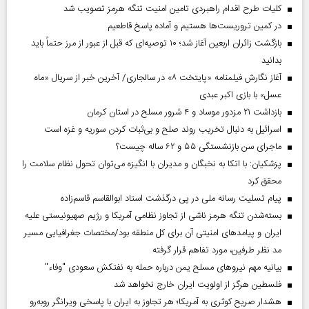
کلیات طرح اقدام راهبردی تامین امنیت تنگه هرمز تصویب شد
در کمین تروریست‌ها هستیم و آماده پاسخ قاطعیم
بازگشت زائران اربعین آغاز شد؛ ۱۰ توصیه‌ای که قبل از عبور از مرز حتماً باید
بدانید
آغاز نگارش فیلمنامه «پایتخت ۸» در سالجاری/ آخرین خبر از سریال «ماه
عسل» با بازی اکبر عبدی
بازداشت ۲۱ مزدور موساد و ۴ شرور مسلح در استان کرمان
اسرائیل به دنبال تخریب روند صلح و بی‌ثبات کردن سوریه و غزه است
ماجرای سن بازنشستگی ۵۵ و ۶۲ ساله چیست؟
پزشکیان: با اتکا به نخبگان و مدیران با انگیزه می‌توان تحول نظام سلامت را
محقق کرد
پیام تسلیت رسانه ملی در پی درگذشت استاد ابوالقاسم قاسم‌زاده
بسته‌شدن تنگه هرمز ناشی از تجاوز نظامی آمریکا و رژیم صهیونیستی علیه
ایران و پیامد‌های امنیتی آن برای کل منطقه بود/مختصات جغرافیایی مسیر
مد نظر طرفین، مورد تفاهم قرار گرفته
بیانیه مهم نیروهای مسلح یمن درباره حمله به نفتکش سعودی "وفاء"
فلسطین هرگز از اولویت ایران خارج نخواهد شد
هشدار صریح کوثری به آمریکا؛ هر تجاوز به ایران با پاسخی ویرانگر روبه‌رو