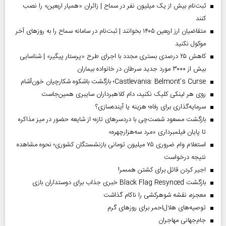
ثبت‌نام بیش از یک میلیون نفر در سماح | زائران «همیار اربعین» را نصب
کنند
متقاضیان ارز اربعین ۱۴۰۵ بخوانند | ثبت‌نام در سامانه سماح را به روز‌های آخر
موکول نکنید
کاهش ۲۵ درصدی بستری مجدد با اجرای طرح «پرستار پیگیر» | شناسایی
بیش از ۳۰۰۰ مورد جدید سرطان در خانواده بیماران
Castlevania: Belmont’s Curse؛ بازگشت باشکوه شکارچیان خون‌آشام
روی هر لینکی کلیک نکنید، دام کلاهبرداران سایبری همین‌جاست
سرمایه‌گذاری برای رفاه؛ هزینه یا آینده‌سازی؟
بازگشت مسعود شصت‌چی با دردسر‌های تازه؛ از شایعه حضور در میز مذاکره
تا پایان فیلمبرداری «مرد سه‌هزارچهره»
استعلام وام ضروری ۷۵ میلیون تومانی بازنشستگان کشوری؛ نحوه مشاهده
نتیجه درخواست
اجیر کردن قاتل برای کشتن همسر!
بازگشت Black Flag Resynced خبری جذاب برای دوستداران بازی
معجزه، نقشه شوهرکشی را ناکام گذاشت
توصیه‌های هلال‌احمر برای روز‌های گرم
جام‌جهانی مهاجران