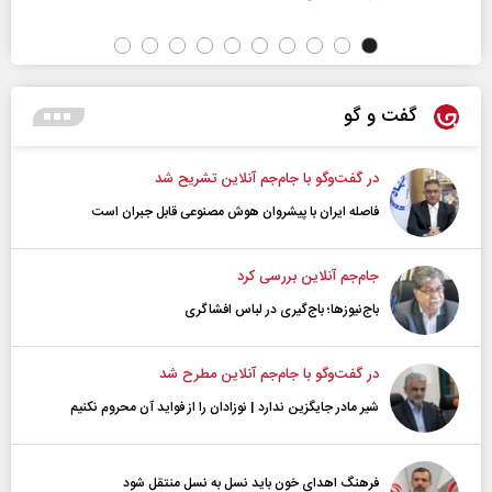
گفت و گو
در گفت‌و‌گو با جام‌جم آنلاین تشریح شد
فاصله ایران با پیشرو‌ان هوش مصنوعی قابل جبران است
جام‌جم آنلاین بررسی کرد
باج‌نیوزها؛ باج‌گیری در لباس افشاگری
در گفت‌و‌گو با جام‌جم آنلاین مطرح شد
شیر مادر جایگزین ندارد | نوزادان را از فواید آن محروم نکنیم
فرهنگ اهدای خون باید نسل به نسل منتقل شود