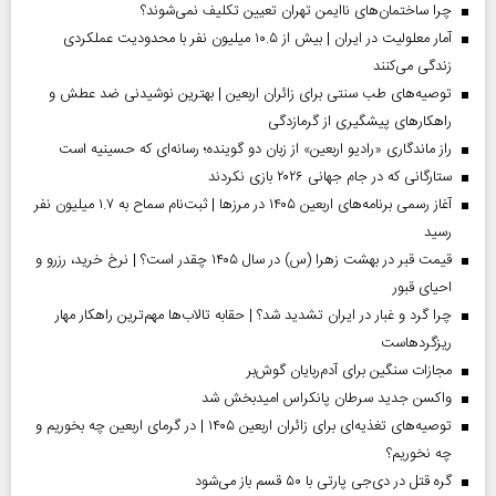
چرا ساختمان‌های ناایمن تهران تعیین تکلیف نمی‌شوند؟
آمار معلولیت در ایران | بیش از ۱۰.۵ میلیون نفر با محدودیت عملکردی
زندگی می‌کنند
توصیه‌های طب سنتی برای زائران اربعین | بهترین نوشیدنی ضد عطش و
راهکارهای پیشگیری از گرمازدگی
راز ماندگاری «رادیو اربعین» از زبان دو گوینده؛ رسانه‌ای که حسینیه است
ستارگانی که در جام جهانی ۲۰۲۶ بازی نکردند
آغاز رسمی برنامه‌های اربعین ۱۴۰۵ در مرز‌ها | ثبت‌نام سماح به ۱.۷ میلیون نفر
رسید
قیمت قبر در بهشت زهرا (س) در سال ۱۴۰۵ چقدر است؟ | نرخ خرید، رزرو و
احیای قبور
چرا گرد و غبار در ایران تشدید شد؟ | حقابه تالاب‌ها مهم‌ترین راهکار مهار
ریزگردهاست
مجازات سنگین برای آدم‌ربایان گوش‌بر
واکسن جدید سرطان پانکراس امیدبخش شد
توصیه‌های تغذیه‌ای برای زائران اربعین ۱۴۰۵ | در گرمای اربعین چه بخوریم و
چه نخوریم؟
گره قتل در دی‌جی پارتی با ۵۰ قسم باز می‌شود