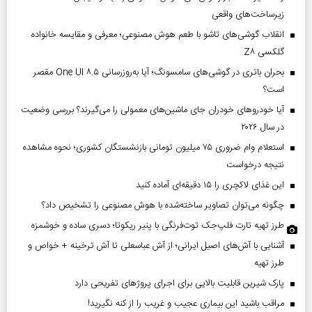
زیرساخت‌های واقعی
انقلاب گوشی‌های تاشو‌ با طعم هوش مصنوعی؛ معرفی و مقایسه خانواده
گلکسی Z۸
بحران باتری در گوشی‌های سامسونگ؛ آیا به‌روزرسانی One UI ۸.۵ مقصر
است؟
آیا خودروهای خودران جای ماشین‌های معمولی را می‌گیرند؟ بررسی وضعیت
در سال ۲۰۲۶
استعلام وام ضروری ۷۵ میلیون تومانی بازنشستگان کشوری؛ نحوه مشاهده
نتیجه درخواست
این غذای لاکچری را ۱۵ دقیقه‌ای آماده کنید
چگونه می‌توان تصاویر ساخته‌شده با هوش مصنوعی را تشخیص داد؟
طرز تهیه تارت فلپ‌جک توت‌فرنگی با پنیر ریکوتا؛ دسری ساده و خوشمزه
آشنایی با آش‌های اصیل ایرانی؛ از آش عباسعلی تا آش ترخینه + خواص و
طرز تهیه
پارک شیرین قابلیت‌ بالایی برای اجرای پروژهای تفریحی دارد
مراقب باشید این بیماری عجیب و غریب را از کنه نگیرید!