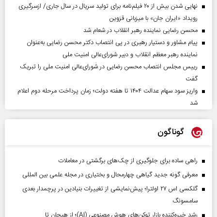
نهایی شدن بیش از ۲۰ فیلم‌نامه برای تولید سریال در سال جاری/ ازسرگیری
رویداد «ایران جان» با میزبانی قزوین
محسن رضایی نماینده رهبر انقلاب در شعام شد
پیام مشاور و دستیار رهبری در پی انتصاب دکتر محسن رضایی به‌عنوان
نماینده رهبر معظم انقلاب و دبیر شورای‌عالی امنیت ملی
رییس مجلس انتصاب محسن رضایی در شورای‌عالی امنیت ملی را تبریک
گفت
واریز سود سهام عدالت ۱۴۰۴ تا هفته دولت؛ زمان پرداخت مرحله دوم اعلام
شد
گوناگون
راهی ساده برای جلوگیری از چک‌های برگشتی در معاملات
معرفی گونه جدید گیاهی چهارمحال و بختیاری در مجله علمی بین المللی
گلکسی اس ۲۷ اولترا؛ پیش‌نمایشی از تغییرات بنیادین در پرچمدار بعدی
سامسونگ
رشد خیره‌کننده بازار توکن‌های هوش مصنوعی (AI)؛ از هیجان تا