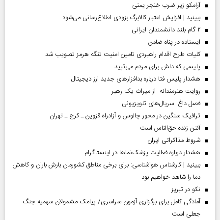
آرامکو زیر ضرب خنجر یمنی
ببینید | افزایش اعتبار کالابرگ بزودی اطلاع‌رسانی می‌شود
۲ گام بلند دانشمندان ایرانی
ایستاده در پناه ضامن
کلیات طرح اقدام راهبردی تامین امنیت تنگه هرمز تصویب شد
پلیسی که دلش برای مردم می‌تپید
هشدار پلیس فتا درباره بدافزار‌های جدید ارز دیجیتال
روایت هنرمندانه از میراث یک رهبر
فصل داغ سریال‌های تلویزیونی
ترافیک سنگین در محور چالوس و آزادراه قزوین ـ کرج ـ تهران
آنتن زنده حق‌الناس است
شروط مذاکراتی ایران
هشدار درباره فعالیت پزشک‌نما‌ها در اینستاگرام
ببینید | کارشناس هواشناسی: برای برخی مناطق کشورمان بارش باران و کاهش
دما را شاهد خواهیم بود
نکو در تبریز
آمادگی کامل برای برگزاری آزمون سراسری/ پیامک مشمولان سهمیه جنگ
جعلی است