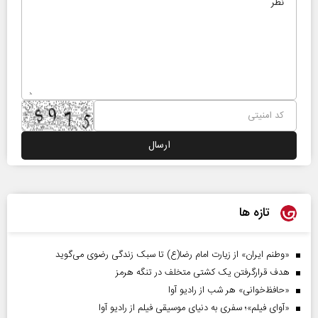
تازه ها
«وطنم ایران» از زیارت امام رضا(ع) تا سبک زندگی رضوی می‌گوید
هدف قرارگرفتن یک کشتی متخلف در تنگه هرمز
«حافظ‌خوانی» هر شب از رادیو آوا
«آوای فیلم»؛ سفری به دنیای موسیقی فیلم از رادیو آوا