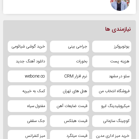
نیازمندی ها
یوتوبروکرز
جراحی بینی
خرید گوشی شیائومی
هزینه پست
بخورات
دانلود آهنگ جدید
سئو در مشهد
نرم افزار CRM
webone.co
فروشگاه انتخاب من
هتل های تهران
کمک به خیریه
میکروبلیدینگ ابرو
قیمت ضایعات آهن
مفتول سیاه
کوچینگ سازمانی
قیمت هبلکس
جک سقفی
خرید میز اداری مدرن
قیمت میلگرد
میز کنفرانس