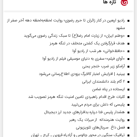
تازه ها
رادیو اربعین در کنار زائران تا حرم رضوی؛ روایت لحظه‌به‌لحظه دهه آخر صفر از
مشهد
«وطنم ایران» از زیارت امام رضا(ع) تا سبک زندگی رضوی می‌گوید
هدف قرارگرفتن یک کشتی متخلف در تنگه هرمز
«حافظ‌خوانی» هر شب از رادیو آوا
«آوای فیلم»؛ سفری به دنیای موسیقی فیلم از رادیو آوا
آرامکو زیر ضرب خنجر یمنی
ببینید | افزایش اعتبار کالابرگ بزودی اطلاع‌رسانی می‌شود
۲ گام بلند دانشمندان ایرانی
ایستاده در پناه ضامن
کلیات طرح اقدام راهبردی تامین امنیت تنگه هرمز تصویب شد
پلیسی که دلش برای مردم می‌تپید
هشدار پلیس فتا درباره بدافزار‌های جدید ارز دیجیتال
روایت هنرمندانه از میراث یک رهبر
فصل داغ سریال‌های تلویزیونی
ترافیک سنگین در محور چالوس و آزادراه قزوین ـ کرج ـ تهران