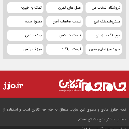
فروشگاه انتخاب من
هتل های تهران
کمک به خیریه
میکروبلیدینگ ابرو
قیمت ضایعات آهن
مفتول سیاه
کوچینگ سازمانی
قیمت هبلکس
جک سقفی
خرید میز اداری مدرن
قیمت میلگرد
میز کنفرانس
تمام حقوق مادی و معنوی این سایت متعلق به جام جم آنلاین است و استفاده از
مطالب با ذکر منبع بلامانع است.