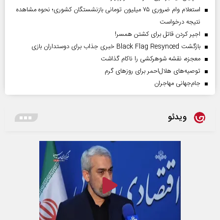
استعلام وام ضروری ۷۵ میلیون تومانی بازنشستگان کشوری؛ نحوه مشاهده
نتیجه درخواست
اجیر کردن قاتل برای کشتن همسر!
بازگشت Black Flag Resynced خبری جذاب برای دوستداران بازی
معجزه، نقشه شوهرکشی را ناکام گذاشت
توصیه‌های هلال‌احمر برای روز‌های گرم
جام‌جهانی مهاجران
ویدئو