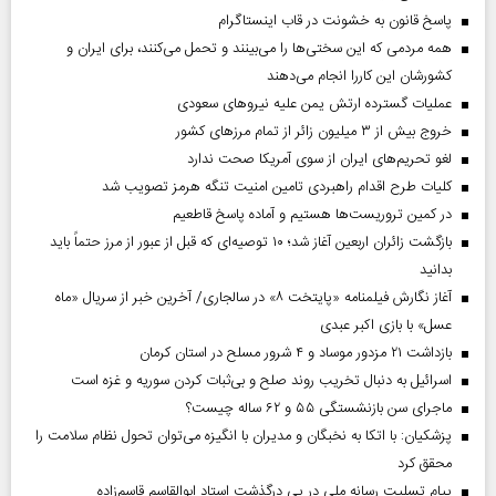
پاسخ قانون به خشونت در قاب اینستاگرام
همه مردمی که این سختی‌ها را می‌بینند و تحمل می‌کنند، برای ایران و
کشورشان این کاررا انجام می‌دهند
عملیات گسترده ارتش یمن علیه نیروهای سعودی
خروج بیش از ۳ میلیون زائر از تمام مرز‌های کشور
لغو تحریم‌های ایران از سوی آمریکا صحت ندارد
کلیات طرح اقدام راهبردی تامین امنیت تنگه هرمز تصویب شد
در کمین تروریست‌ها هستیم و آماده پاسخ قاطعیم
بازگشت زائران اربعین آغاز شد؛ ۱۰ توصیه‌ای که قبل از عبور از مرز حتماً باید
بدانید
آغاز نگارش فیلمنامه «پایتخت ۸» در سالجاری/ آخرین خبر از سریال «ماه
عسل» با بازی اکبر عبدی
بازداشت ۲۱ مزدور موساد و ۴ شرور مسلح در استان کرمان
اسرائیل به دنبال تخریب روند صلح و بی‌ثبات کردن سوریه و غزه است
ماجرای سن بازنشستگی ۵۵ و ۶۲ ساله چیست؟
پزشکیان: با اتکا به نخبگان و مدیران با انگیزه می‌توان تحول نظام سلامت را
محقق کرد
پیام تسلیت رسانه ملی در پی درگذشت استاد ابوالقاسم قاسم‌زاده