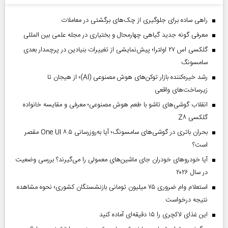
راهی ساده برای جلوگیری از چک‌های برگشتی در معاملات
معرفی گونه جدید گیاهی چهارمحال و بختیاری در مجله علمی بین المللی
گلکسی اس ۲۷ اولترا؛ پیش‌نمایشی از تغییرات بنیادین در پرچمدار بعدی
سامسونگ
رشد خیره‌کننده بازار توکن‌های هوش مصنوعی (AI)؛ از هیجان تا
زیرساخت‌های واقعی
انقلاب گوشی‌های تاشو‌ با طعم هوش مصنوعی؛ معرفی و مقایسه خانواده
گلکسی Z۸
بحران باتری در گوشی‌های سامسونگ؛ آیا به‌روزرسانی One UI ۸.۵ مقصر
است؟
آیا خودروهای خودران جای ماشین‌های معمولی را می‌گیرند؟ بررسی وضعیت
در سال ۲۰۲۶
استعلام وام ضروری ۷۵ میلیون تومانی بازنشستگان کشوری؛ نحوه مشاهده
نتیجه درخواست
این غذای لاکچری را ۱۵ دقیقه‌ای آماده کنید