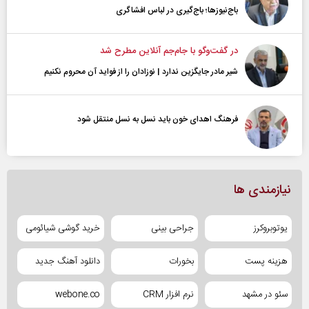
باج‌نیوزها؛ باج‌گیری در لباس افشاگری
در گفت‌و‌گو با جام‌جم آنلاین مطرح شد
شیر مادر جایگزین ندارد | نوزادان را از فواید آن محروم نکنیم
فرهنگ اهدای خون باید نسل به نسل منتقل شود
نیازمندی ها
یوتوبروکرز
جراحی بینی
خرید گوشی شیائومی
هزینه پست
بخورات
دانلود آهنگ جدید
سئو در مشهد
نرم افزار CRM
webone.co