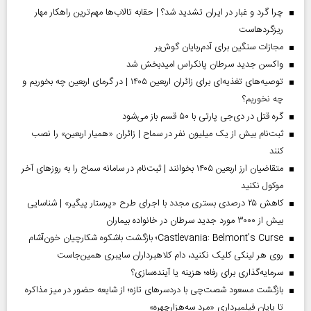
چرا گرد و غبار در ایران تشدید شد؟ | حقابه تالاب‌ها مهم‌ترین راهکار مهار
ریزگردهاست
مجازات سنگین برای آدم‌ربایان گوش‌بر
واکسن جدید سرطان پانکراس امیدبخش شد
توصیه‌های تغذیه‌ای برای زائران اربعین ۱۴۰۵ | در گرمای اربعین چه بخوریم و
چه نخوریم؟
گره قتل در دی‌جی پارتی با ۵۰ قسم باز می‌شود
ثبت‌نام بیش از یک میلیون نفر در سماح | زائران «همیار اربعین» را نصب
کنند
متقاضیان ارز اربعین ۱۴۰۵ بخوانند | ثبت‌نام در سامانه سماح را به روز‌های آخر
موکول نکنید
کاهش ۲۵ درصدی بستری مجدد با اجرای طرح «پرستار پیگیر» | شناسایی
بیش از ۳۰۰۰ مورد جدید سرطان در خانواده بیماران
Castlevania: Belmont’s Curse؛ بازگشت باشکوه شکارچیان خون‌آشام
روی هر لینکی کلیک نکنید، دام کلاهبرداران سایبری همین‌جاست
سرمایه‌گذاری برای رفاه؛ هزینه یا آینده‌سازی؟
بازگشت مسعود شصت‌چی با دردسر‌های تازه؛ از شایعه حضور در میز مذاکره
تا پایان فیلمبرداری «مرد سه‌هزارچهره»