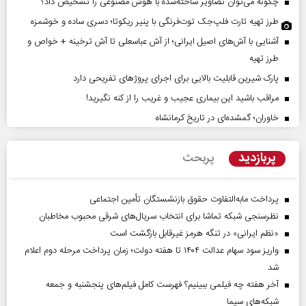
چگونه می‌توان تصاویر ساخته‌شده با هوش مصنوعی را تشخیص داد؟
طرز تهیه تارت فلپ‌جک توت‌فرنگی با پنیر ریکوتا؛ دسری ساده و خوشمزه
آشنایی با آش‌های اصیل ایرانی؛ از آش عباسعلی تا آش ترخینه + خواص و
طرز تهیه
پارک شیرین قابلیت‌ بالایی برای اجرای پروژهای تفریحی دارد
مراقب باشید این بیماری عجیب و غریب را از کنه نگیرید!
خاوران؛ گمشده‌ای در تاریخ کرمانشاه
پربازدید
پربحث
پرداخت مابه‌التفاوت حقوق بازنشستگان تأمین اجتماعی
نظرسنجی شبکه تماشا برای انتخاب سریال‌های شرقی محبوب مخاطبان
«نظم ایرانی» در تنگه هرمز غیرقابل بازگشت است
واریز سود سهام عدالت ۱۴۰۴ تا هفته دولت؛ زمان پرداخت مرحله دوم اعلام
شد
آخر هفته چه فیلمی ببینیم؟ فهرست کامل فیلم‌های پنجشنبه و جمعه
شبکه‌های سیما