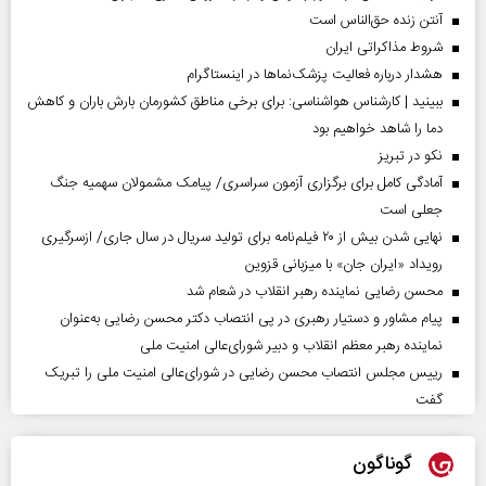
آنتن زنده حق‌الناس است
شروط مذاکراتی ایران
هشدار درباره فعالیت پزشک‌نما‌ها در اینستاگرام
ببینید | کارشناس هواشناسی: برای برخی مناطق کشورمان بارش باران و کاهش
دما را شاهد خواهیم بود
نکو در تبریز
آمادگی کامل برای برگزاری آزمون سراسری/ پیامک مشمولان سهمیه جنگ
جعلی است
نهایی شدن بیش از ۲۰ فیلم‌نامه برای تولید سریال در سال جاری/ ازسرگیری
رویداد «ایران جان» با میزبانی قزوین
محسن رضایی نماینده رهبر انقلاب در شعام شد
پیام مشاور و دستیار رهبری در پی انتصاب دکتر محسن رضایی به‌عنوان
نماینده رهبر معظم انقلاب و دبیر شورای‌عالی امنیت ملی
رییس مجلس انتصاب محسن رضایی در شورای‌عالی امنیت ملی را تبریک
گفت
گوناگون