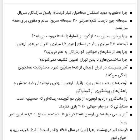
چرا «طوبی» مورد استقبال مخاطبان قرار گرفت؟؛ پاسخ سازندگان سریال
صبحانه چی درست کنم؟ معرفی ۳۰ صبحانه سریع، سالم و مقوی برای همه
سلیقه‌ها
چرا برخی بیماران بعد از کرونا و آنفلوآنزا ماه‌ها بهبود نمی‌یابند؟
ثبت‌نام ۲.۵ میلیون زائر در سماح | عبور ۱.۷ میلیون نفر از مرز‌های اربعین
چرا بعد از سفرهای طولانی گوارش‌تان به هم می‌ریزد؟
چرا ساختمان‌های ناایمن تهران تعیین تکلیف نمی‌شوند؟
آمار معلولیت در ایران | بیش از ۱۰.۵ میلیون نفر با محدودیت عملکردی
زندگی می‌کنند
توصیه‌های طب سنتی برای زائران اربعین | بهترین نوشیدنی ضد عطش و
راهکارهای پیشگیری از گرمازدگی
راز ماندگاری «رادیو اربعین» از زبان دو گوینده؛ رسانه‌ای که حسینیه است
ستارگانی که در جام جهانی ۲۰۲۶ بازی نکردند
آغاز رسمی برنامه‌های اربعین ۱۴۰۵ در مرز‌ها | ثبت‌نام سماح به ۱.۷ میلیون نفر
رسید
قیمت قبر در بهشت زهرا (س) در سال ۱۴۰۵ چقدر است؟ | نرخ خرید، رزرو و
احیای قبور