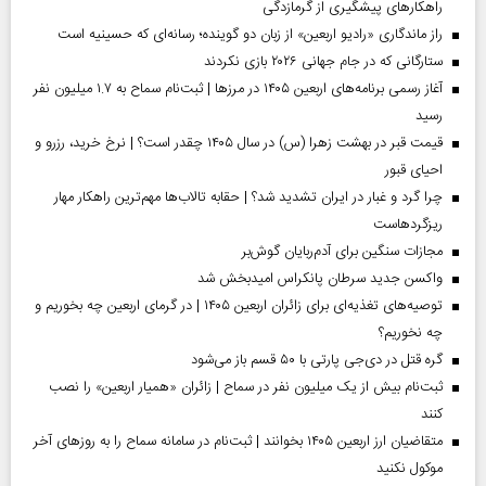
راهکارهای پیشگیری از گرمازدگی
راز ماندگاری «رادیو اربعین» از زبان دو گوینده؛ رسانه‌ای که حسینیه است
ستارگانی که در جام جهانی ۲۰۲۶ بازی نکردند
آغاز رسمی برنامه‌های اربعین ۱۴۰۵ در مرز‌ها | ثبت‌نام سماح به ۱.۷ میلیون نفر
رسید
قیمت قبر در بهشت زهرا (س) در سال ۱۴۰۵ چقدر است؟ | نرخ خرید، رزرو و
احیای قبور
چرا گرد و غبار در ایران تشدید شد؟ | حقابه تالاب‌ها مهم‌ترین راهکار مهار
ریزگردهاست
مجازات سنگین برای آدم‌ربایان گوش‌بر
واکسن جدید سرطان پانکراس امیدبخش شد
توصیه‌های تغذیه‌ای برای زائران اربعین ۱۴۰۵ | در گرمای اربعین چه بخوریم و
چه نخوریم؟
گره قتل در دی‌جی پارتی با ۵۰ قسم باز می‌شود
ثبت‌نام بیش از یک میلیون نفر در سماح | زائران «همیار اربعین» را نصب
کنند
متقاضیان ارز اربعین ۱۴۰۵ بخوانند | ثبت‌نام در سامانه سماح را به روز‌های آخر
موکول نکنید