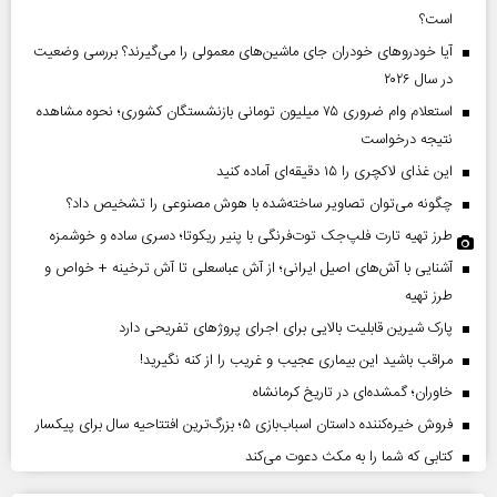
است؟
آیا خودروهای خودران جای ماشین‌های معمولی را می‌گیرند؟ بررسی وضعیت
در سال ۲۰۲۶
استعلام وام ضروری ۷۵ میلیون تومانی بازنشستگان کشوری؛ نحوه مشاهده
نتیجه درخواست
این غذای لاکچری را ۱۵ دقیقه‌ای آماده کنید
چگونه می‌توان تصاویر ساخته‌شده با هوش مصنوعی را تشخیص داد؟
طرز تهیه تارت فلپ‌جک توت‌فرنگی با پنیر ریکوتا؛ دسری ساده و خوشمزه
آشنایی با آش‌های اصیل ایرانی؛ از آش عباسعلی تا آش ترخینه + خواص و
طرز تهیه
پارک شیرین قابلیت‌ بالایی برای اجرای پروژهای تفریحی دارد
مراقب باشید این بیماری عجیب و غریب را از کنه نگیرید!
خاوران؛ گمشده‌ای در تاریخ کرمانشاه
فروش خیره‌کننده داستان اسباب‌بازی ۵؛ بزرگ‌ترین افتتاحیه سال برای پیکسار
کتابی که شما را به مکث دعوت می‌کند