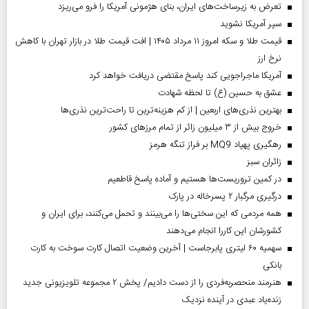
تعرض به زیرساخت‌های ایران، بنای هژمونی آمریکا را فرو می‌ریزد
سپر آمریکا نشوید
قیمت طلا و سکه امروز ۱۱ مرداد ۱۴۰۵ | افت قیمت طلا در بازار تهران با کاهش
نرخ ارز
آمریکا ماجراجویی کند پاسخ مقتضی دریافت خواهد کرد
عشق به حسین (ع) تا لحظه شهادت
بهترین نذری‌های اربعین | از کم هزینه‌ترین تا راحت‌ترین نذری‌ها
خروج بیش از ۳ میلیون زائر از تمام مرز‌های کشور
رهگیری پهپاد MQ9 بر فراز تنگه هرمز
‌زائران سبز
در کمین تروریست‌ها هستیم و آماده پاسخ قاطعیم
درگیری مرگبار ۲ پسرخاله در پارک
همه مردمی که این سختی‌ها را می‌بینند و تحمل می‌کنند، برای ایران و
کشورشان این کاررا انجام می‌دهند
سهمیه ۶۰ لیتری پابرجاست | آخرین وضعیت اتصال کارت سوخت به کارت
بانکی
هنرمند منحصر‌به‌فردی را از دست دادیم/ پخش ۲ مجموعه تلویزیونی جدید
زنده‌یاد عبدی در آینده نزدیک