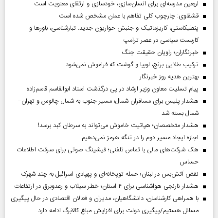
اربعین مدرسه‌ای برای انسان‌سازی، خودسازی و ارتقای معنویت است
قشقاوی: چارچوب کلی تفاهم با عمان مشخص شده است
پنطیکاستی، کاریزماتیک و جنبش حواریون جدید: تبارشناسی، باور‌ها و
کاربست سیاسی در عصر ترامپ
خبرنگاران؛ راویان حقیقت جنگ
ترکیب طلایی برنج، لوبیا و گوشت که فراموش نمی‌شود
بهترین هدیه روز خبرنگار
پیام تسلیت معاون وزیر ارشاد در پی درگذشت استاد ابوالقاسم قاسم‌زاده
هشدار پلیس برای مسافران شمال؛ مسیر جنوب به شمال چالوس و تهران–
شمال بسته شد
هشدار متخصصان؛ هپاتیت خاموش می‌تواند به سرطان کبد برسد!
اجازه ایجاد مسیر دوم را در تنگه هرمز نمی‌دهیم
هک شرکت‌های مالی با تماس تلفنی؛ فیشینگ صوتی برای سرقت اطلاعات
حساس
نقض آتش‌بس در لبنان؛ حمله توپخانه‌ای و پهپادی اسرائیل به چند شهرک
هشدار نارنجی هواشناسی برای ۴ استان؛ خطر سیلاب و رعدوبرق در ارتفاعات
با همراهی کارشناسان، دانشگاهیان، مدیران و فعالان اقتصادی در حال پیگیری
مسائل هستیم/پیگیری دولت برای افزایش مبلغ کالابرگ ادامه دارد