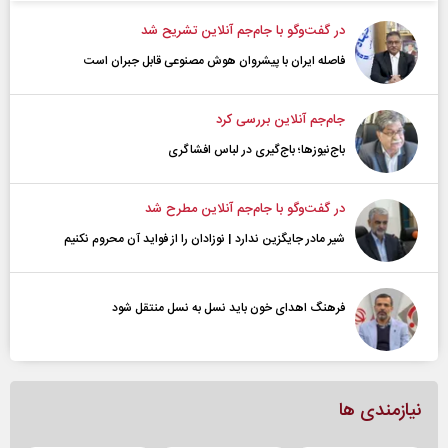
در گفت‌و‌گو با جام‌جم آنلاین تشریح شد
فاصله ایران با پیشرو‌ان هوش مصنوعی قابل جبران است
جام‌جم آنلاین بررسی کرد
باج‌نیوزها؛ باج‌گیری در لباس افشاگری
در گفت‌و‌گو با جام‌جم آنلاین مطرح شد
شیر مادر جایگزین ندارد | نوزادان را از فواید آن محروم نکنیم
فرهنگ اهدای خون باید نسل به نسل منتقل شود
نیازمندی ها