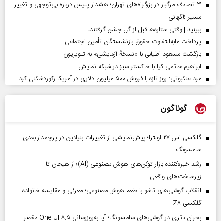
۳ تصادف مرگبار در بزرگراه‌های تهران؛ هشدار پلیس درباره بی‌توجهی و تغییر
مسیر ناگهانی
ببینید | وقتی ستاره‌ها قبل از گل جشن گرفتند!
پرداخت مابه‌التفاوت حقوق بازنشستگان تأمین اجتماعی
بازگشت مسعود اطیابی با «نسخهٔ آزمایشی» به تلویزیون
ابراهیم حاتمی کیا با خاکستر سبز در شبکه نمایش
مرد عنکبوتی: روز تازه با فروش ۵۰۰ میلیون دلاری در آمریکا رکوردشکنی کرد
گوناگون
گلکسی اس ۲۷ اولترا؛ پیش‌نمایشی از تغییرات بنیادین در پرچمدار بعدی
سامسونگ
رشد خیره‌کننده بازار توکن‌های هوش مصنوعی (AI)؛ از هیجان تا
زیرساخت‌های واقعی
انقلاب گوشی‌های تاشو‌ با طعم هوش مصنوعی؛ معرفی و مقایسه خانواده
گلکسی Z۸
بحران باتری در گوشی‌های سامسونگ؛ آیا به‌روزرسانی One UI ۸.۵ مقصر