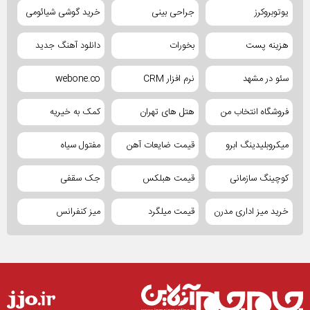
یوتوبروکرز
جراحی بینی
خرید گوشی شیائومی
هزینه پست
بخورات
دانلود آهنگ جدید
سئو در مشهد
نرم افزار CRM
webone.co
فروشگاه انتخاب من
هتل های تهران
کمک به خیریه
میکروبلیدینگ ابرو
قیمت ضایعات آهن
مفتول سیاه
کوچینگ سازمانی
قیمت هبلکس
جک سقفی
خرید میز اداری مدرن
قیمت میلگرد
میز کنفرانس