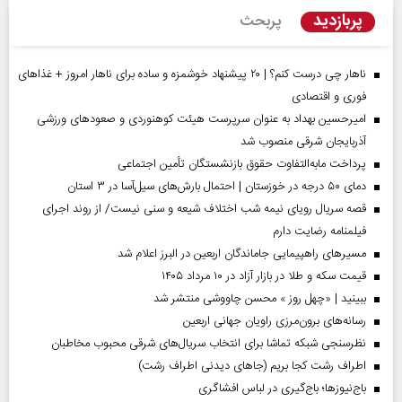
پربازدید
پربحث
ناهار چی درست کنم؟ | ۲۰ پیشنهاد خوشمزه و ساده برای ناهار امروز + غذاهای
فوری و اقتصادی
امیرحسین بهداد به عنوان سرپرست هیئت کوهنوردی و صعودهای ورزشی
آذربایجان شرقی منصوب شد
پرداخت مابه‌التفاوت حقوق بازنشستگان تأمین اجتماعی
دمای ۵۰ درجه در خوزستان | احتمال بارش‌های سیل‌آسا در ۳ استان
قصه سریال رویای نیمه شب اختلاف شیعه و سنی نیست/ از روند اجرای
فیلمنامه رضایت دارم
مسیر‌های راهپیمایی جاماندگان اربعین در البرز اعلام شد
قیمت سکه و طلا در بازار آزاد در ۱۰ مرداد ۱۴۰۵
ببینید | «چهل روز » محسن چاووشی منتشر شد
رسانه‌های برون‌مرزی راویان جهانی اربعین
نظرسنجی شبکه تماشا برای انتخاب سریال‌های شرقی محبوب مخاطبان
اطراف رشت کجا بریم (جاهای دیدنی اطراف رشت)
باج‌نیوزها؛ باج‌گیری در لباس افشاگری