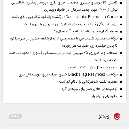
کاهش ۲۵ درصدی بستری مجدد با اجرای طرح «پرستار پیگیر» | شناسایی
بیش از ۳۰۰۰ مورد جدید سرطان در خانواده بیماران
Castlevania: Belmont’s Curse؛ بازگشت باشکوه شکارچیان خون‌آشام
روی هر لینکی کلیک نکنید، دام کلاهبرداران سایبری همین‌جاست
سرمایه‌گذاری برای رفاه؛ هزینه یا آینده‌سازی؟
بازگشت مسعود شصت‌چی با دردسر‌های تازه؛ از شایعه حضور در میز مذاکره
تا پایان فیلمبرداری «مرد سه‌هزارچهره»
استعلام وام ضروری ۷۵ میلیون تومانی بازنشستگان کشوری؛ نحوه مشاهده
نتیجه درخواست
اجیر کردن قاتل برای کشتن همسر!
بازگشت Black Flag Resynced خبری جذاب برای دوستداران بازی
معجزه، نقشه شوهرکشی را ناکام گذاشت
توصیه‌های هلال‌احمر برای روز‌های گرم
جام‌جهانی مهاجران
ویدئو