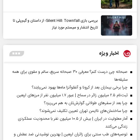
بررسی بازی Silent Hill: Townfall؛ از داستان و گیم‌پلی تا
تاریخ انتشار و سیستم مورد نیاز
اخبار ویژه
صبحانه چی درست کنم؟ معرفی ۳۰ صبحانه سریع، سالم و مقوی برای همه
سلیقه‌ها
چرا برخی بیماران بعد از کرونا و آنفلوآنزا ماه‌ها بهبود نمی‌یابند؟
ثبت‌نام ۲.۵ میلیون زائر در سماح | عبور ۱.۷ میلیون نفر از مرز‌های اربعین
چرا بعد از سفرهای طولانی گوارش‌تان به هم می‌ریزد؟
چرا ساختمان‌های ناایمن تهران تعیین تکلیف نمی‌شوند؟
آمار معلولیت در ایران | بیش از ۱۰.۵ میلیون نفر با محدودیت عملکردی
زندگی می‌کنند
توصیه‌های طب سنتی برای زائران اربعین | بهترین نوشیدنی ضد عطش و