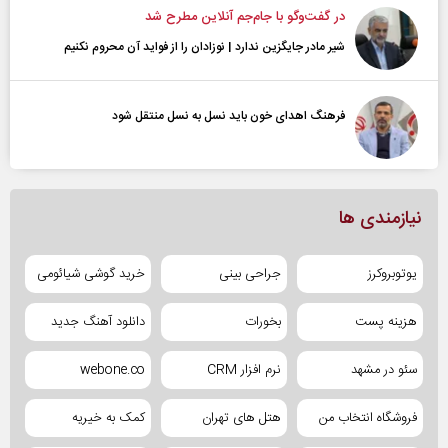
در گفت‌و‌گو با جام‌جم آنلاین مطرح شد
شیر مادر جایگزین ندارد | نوزادان را از فواید آن محروم نکنیم
فرهنگ اهدای خون باید نسل به نسل منتقل شود
نیازمندی ها
یوتوبروکرز
جراحی بینی
خرید گوشی شیائومی
هزینه پست
بخورات
دانلود آهنگ جدید
سئو در مشهد
نرم افزار CRM
webone.co
فروشگاه انتخاب من
هتل های تهران
کمک به خیریه