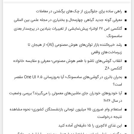
راهی ساده برای جلوگیری از چک‌های برگشتی در معاملات
معرفی گونه جدید گیاهی چهارمحال و بختیاری در مجله علمی بین المللی
گلکسی اس ۲۷ اولترا؛ پیش‌نمایشی از تغییرات بنیادین در پرچمدار بعدی
سامسونگ
رشد خیره‌کننده بازار توکن‌های هوش مصنوعی (AI)؛ از هیجان تا
زیرساخت‌های واقعی
انقلاب گوشی‌های تاشو‌ با طعم هوش مصنوعی؛ معرفی و مقایسه خانواده
گلکسی Z۸
بحران باتری در گوشی‌های سامسونگ؛ آیا به‌روزرسانی One UI ۸.۵ مقصر
است؟
آیا خودروهای خودران جای ماشین‌های معمولی را می‌گیرند؟ بررسی وضعیت
در سال ۲۰۲۶
استعلام وام ضروری ۷۵ میلیون تومانی بازنشستگان کشوری؛ نحوه مشاهده
نتیجه درخواست
این غذای لاکچری را ۱۵ دقیقه‌ای آماده کنید