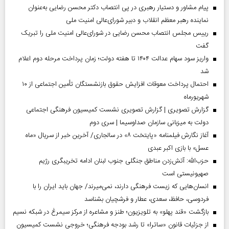
پیام مشاور و دستیار رهبری در پی انتصاب دکتر محسن رضایی به‌عنوان
نماینده رهبر معظم انقلاب و دبیر شورای‌عالی امنیت ملی
رییس مجلس انتصاب محسن رضایی در شورای‌عالی امنیت ملی را تبریک
گفت
واریز سود سهام عدالت ۱۴۰۴ تا هفته دولت؛ زمان پرداخت مرحله دوم اعلام
شد
احتمال پرداخت معوقات افزایش حقوق بازنشستگان تأمین اجتماعی از ۱۰
شهریورماه
گزارش تصویری | گزارش تصویری نشست کمیسیون فرهنگی اجتماعی
دولت به میزبانی سازمان صداوسیما | سری دوم
آغاز نگارش فیلمنامه «پایتخت ۸» در سالجاری/ آخرین خبر از سریال «ماه
عسل» با بازی اکبر عبدی
حزب‌الله: آتش‌زدن مناطق جنگلی جنوب لبنان ادامه تخریبگری رژیم
صهیونیستی است
انسان‌هایی که زیست فرهنگی دارند، نمی‌میرند/ جهان باید ایران را با
فردوسی، حافظ، سعدی، عطار و فرشچیان بشناسد
بازگشت «قند پهلو» به تلویزیون؛ طنز و مشاعره از مرکز سیمرغ در شبکه نسیم
از جزئیات قانون «ساترا» تا رشد بودجه فرهنگی؛ خروجی نشست کمیسیون