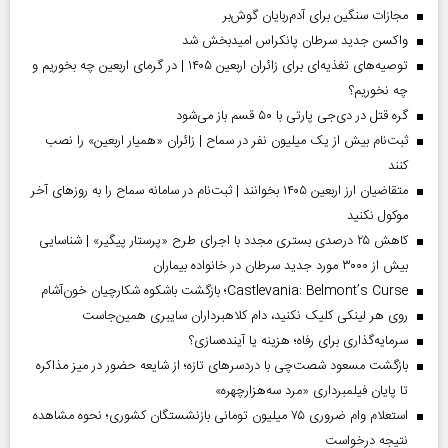
مجازات سنگین برای آدم‌ربایان گوش‌بر
واکسن جدید سرطان پانکراس امیدبخش شد
توصیه‌های تغذیه‌ای برای زائران اربعین ۱۴۰۵ | در گرمای اربعین چه بخوریم و
چه نخوریم؟
گره قتل در دی‌جی پارتی با ۵۰ قسم باز می‌شود
ثبت‌نام بیش از یک میلیون نفر در سماح | زائران «همیار اربعین» را نصب
کنند
متقاضیان ارز اربعین ۱۴۰۵ بخوانند | ثبت‌نام در سامانه سماح را به روز‌های آخر
موکول نکنید
کاهش ۲۵ درصدی بستری مجدد با اجرای طرح «پرستار پیگیر» | شناسایی
بیش از ۳۰۰۰ مورد جدید سرطان در خانواده بیماران
Castlevania: Belmont’s Curse؛ بازگشت باشکوه شکارچیان خون‌آشام
روی هر لینکی کلیک نکنید، دام کلاهبرداران سایبری همین‌جاست
سرمایه‌گذاری برای رفاه؛ هزینه یا آینده‌سازی؟
بازگشت مسعود شصت‌چی با دردسر‌های تازه؛ از شایعه حضور در میز مذاکره
تا پایان فیلمبرداری «مرد سه‌هزارچهره»
استعلام وام ضروری ۷۵ میلیون تومانی بازنشستگان کشوری؛ نحوه مشاهده
نتیجه درخواست