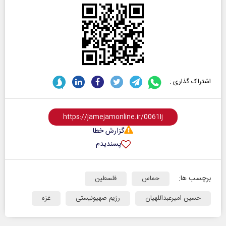
اشتراک گذاری :
گزارش خطا
پسندیدم
برچسب ها:
حماس
فلسطین
حسین امیرعبداللهیان
رژیم صهیونیستی
غزه