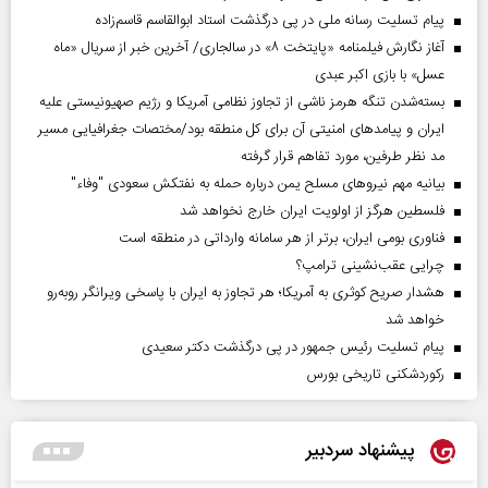
پیام تسلیت رسانه ملی در پی درگذشت استاد ابوالقاسم قاسم‌زاده
آغاز نگارش فیلمنامه «پایتخت ۸» در سالجاری/ آخرین خبر از سریال «ماه
عسل» با بازی اکبر عبدی
بسته‌شدن تنگه هرمز ناشی از تجاوز نظامی آمریکا و رژیم صهیونیستی علیه
ایران و پیامد‌های امنیتی آن برای کل منطقه بود/مختصات جغرافیایی مسیر
مد نظر طرفین، مورد تفاهم قرار گرفته
بیانیه مهم نیروهای مسلح یمن درباره حمله به نفتکش سعودی "وفاء"
فلسطین هرگز از اولویت ایران خارج نخواهد شد
فناوری بومی ایران، برتر از هر سامانه وارداتی در منطقه است
چرایی عقب‌نشینی ترامپ؟
هشدار صریح کوثری به آمریکا؛ هر تجاوز به ایران با پاسخی ویرانگر روبه‌رو
خواهد شد
پیام تسلیت رئیس جمهور در پی درگذشت دکتر سعیدی
رکوردشکنی تاریخی بورس
پیشنهاد سردبیر