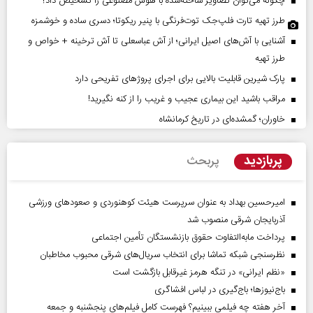
چگونه می‌توان تصاویر ساخته‌شده با هوش مصنوعی را تشخیص داد؟
طرز تهیه تارت فلپ‌جک توت‌فرنگی با پنیر ریکوتا؛ دسری ساده و خوشمزه
آشنایی با آش‌های اصیل ایرانی؛ از آش عباسعلی تا آش ترخینه + خواص و
طرز تهیه
پارک شیرین قابلیت‌ بالایی برای اجرای پروژهای تفریحی دارد
مراقب باشید این بیماری عجیب و غریب را از کنه نگیرید!
خاوران؛ گمشده‌ای در تاریخ کرمانشاه
پربازدید
پربحث
امیرحسین بهداد به عنوان سرپرست هیئت کوهنوردی و صعودهای ورزشی
آذربایجان شرقی منصوب شد
پرداخت مابه‌التفاوت حقوق بازنشستگان تأمین اجتماعی
نظرسنجی شبکه تماشا برای انتخاب سریال‌های شرقی محبوب مخاطبان
«نظم ایرانی» در تنگه هرمز غیرقابل بازگشت است
باج‌نیوزها؛ باج‌گیری در لباس افشاگری
آخر هفته چه فیلمی ببینیم؟ فهرست کامل فیلم‌های پنجشنبه و جمعه