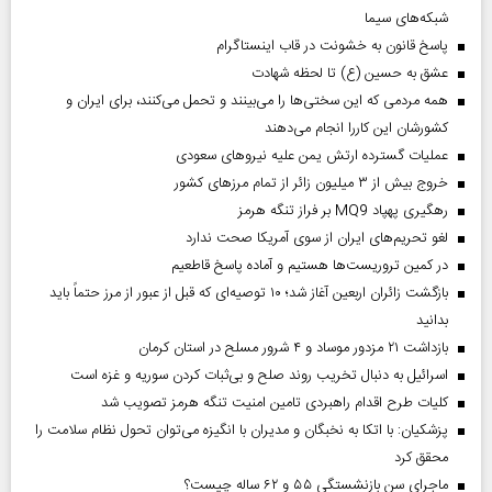
شبکه‌های سیما
پاسخ قانون به خشونت در قاب اینستاگرام
عشق به حسین (ع) تا لحظه شهادت
همه مردمی که این سختی‌ها را می‌بینند و تحمل می‌کنند، برای ایران و
کشورشان این کاررا انجام می‌دهند
عملیات گسترده ارتش یمن علیه نیروهای سعودی
خروج بیش از ۳ میلیون زائر از تمام مرز‌های کشور
رهگیری پهپاد MQ9 بر فراز تنگه هرمز
لغو تحریم‌های ایران از سوی آمریکا صحت ندارد
در کمین تروریست‌ها هستیم و آماده پاسخ قاطعیم
بازگشت زائران اربعین آغاز شد؛ ۱۰ توصیه‌ای که قبل از عبور از مرز حتماً باید
بدانید
بازداشت ۲۱ مزدور موساد و ۴ شرور مسلح در استان کرمان
اسرائیل به دنبال تخریب روند صلح و بی‌ثبات کردن سوریه و غزه است
کلیات طرح اقدام راهبردی تامین امنیت تنگه هرمز تصویب شد
پزشکیان: با اتکا به نخبگان و مدیران با انگیزه می‌توان تحول نظام سلامت را
محقق کرد
ماجرای سن بازنشستگی ۵۵ و ۶۲ ساله چیست؟