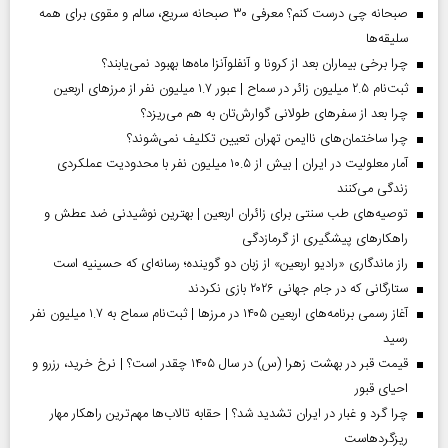
صبحانه چی درست کنم؟ معرفی ۳۰ صبحانه سریع، سالم و مقوی برای همه
سلیقه‌ها
چرا برخی بیماران بعد از کرونا و آنفلوآنزا ماه‌ها بهبود نمی‌یابند؟
ثبت‌نام ۲.۵ میلیون زائر در سماح | عبور ۱.۷ میلیون نفر از مرز‌های اربعین
چرا بعد از سفرهای طولانی گوارش‌تان به هم می‌ریزد؟
چرا ساختمان‌های ناایمن تهران تعیین تکلیف نمی‌شوند؟
آمار معلولیت در ایران | بیش از ۱۰.۵ میلیون نفر با محدودیت عملکردی
زندگی می‌کنند
توصیه‌های طب سنتی برای زائران اربعین | بهترین نوشیدنی ضد عطش و
راهکارهای پیشگیری از گرمازدگی
راز ماندگاری «رادیو اربعین» از زبان دو گوینده؛ رسانه‌ای که حسینیه است
ستارگانی که در جام جهانی ۲۰۲۶ بازی نکردند
آغاز رسمی برنامه‌های اربعین ۱۴۰۵ در مرز‌ها | ثبت‌نام سماح به ۱.۷ میلیون نفر
رسید
قیمت قبر در بهشت زهرا (س) در سال ۱۴۰۵ چقدر است؟ | نرخ خرید، رزرو و
احیای قبور
چرا گرد و غبار در ایران تشدید شد؟ | حقابه تالاب‌ها مهم‌ترین راهکار مهار
ریزگردهاست