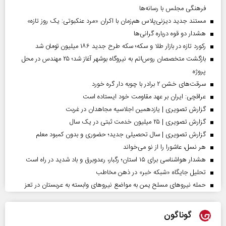
فرهنگی مجلس با رسانه‌ها
مستند جدید دیزنی‌پلاس هم‌زمان با اکران «مرد عنکبوتی: یک روز تازه»
هشدار دو قوه درباره گرانی‌ها
رکورد تازه در بازار طلا و سکه؛ سکه طرح جدید ۱۸۶ میلیون تومان شد
بازگشت متخصصان روس‌اتم به نیروگاه بوشهر آغاز شد؛ ۲۵ مهندس در محل
پروژه
سرقت‌های خشن ۲ برادر با چوبه دار گره خورد
عراقچی: ایران بر عهد مقاومت خود ایستاده است
گزارش تصویری | یازدهمین اجلاسیه مجاهدان در غربت
گزارش تصویری | ۲۵ میلیون خدمت ثبتی در یک سال
گزارش تصویری | سال تحصیلی جدید؛ حضوری و بدون کمبود معلم
هر نسل، عاشورا را از نو می‌خواند
هشدار هواشناسی برای ۱۵ استان؛ رگبار، رعدوبرق و باد شدید در راه است
تحلیل جایگاه «شبکه خبر» در ذهن مخاطب
حمله نیروهای مسلح یمن به مواضع نیروهای وابسته به عربستان در تعز
گوناگون