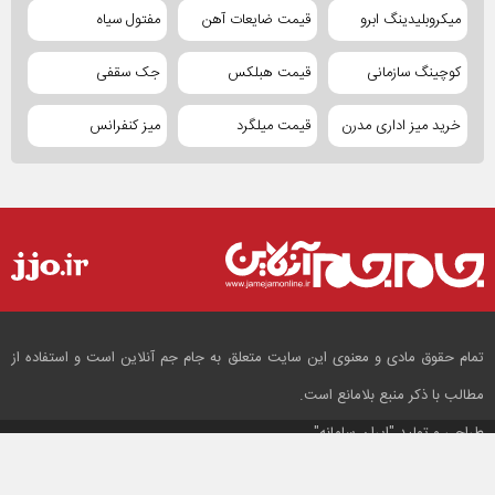
میکروبلیدینگ ابرو
قیمت ضایعات آهن
مفتول سیاه
کوچینگ سازمانی
قیمت هبلکس
جک سقفی
خرید میز اداری مدرن
قیمت میلگرد
میز کنفرانس
تمام حقوق مادی و معنوی این سایت متعلق به جام جم آنلاین است و استفاده از
مطالب با ذکر منبع بلامانع است.
طراحی و تولید
"ایران سامانه"