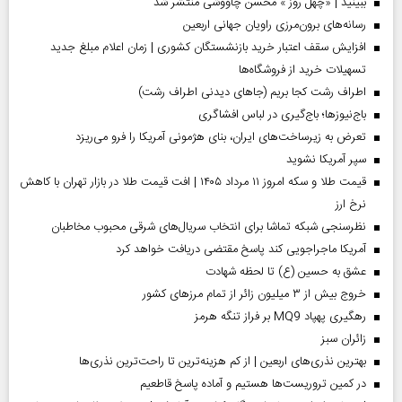
ببینید | «چهل روز » محسن چاووشی منتشر شد
رسانه‌های برون‌مرزی راویان جهانی اربعین
افزایش سقف اعتبار خرید بازنشستگان کشوری | زمان اعلام مبلغ جدید
تسهیلات خرید از فروشگاه‌ها
اطراف رشت کجا بریم (جاهای دیدنی اطراف رشت)
باج‌نیوزها؛ باج‌گیری در لباس افشاگری
تعرض به زیرساخت‌های ایران، بنای هژمونی آمریکا را فرو می‌ریزد
سپر آمریکا نشوید
قیمت طلا و سکه امروز ۱۱ مرداد ۱۴۰۵ | افت قیمت طلا در بازار تهران با کاهش
نرخ ارز
نظرسنجی شبکه تماشا برای انتخاب سریال‌های شرقی محبوب مخاطبان
آمریکا ماجراجویی کند پاسخ مقتضی دریافت خواهد کرد
عشق به حسین (ع) تا لحظه شهادت
خروج بیش از ۳ میلیون زائر از تمام مرز‌های کشور
رهگیری پهپاد MQ9 بر فراز تنگه هرمز
‌زائران سبز
بهترین نذری‌های اربعین | از کم هزینه‌ترین تا راحت‌ترین نذری‌ها
در کمین تروریست‌ها هستیم و آماده پاسخ قاطعیم