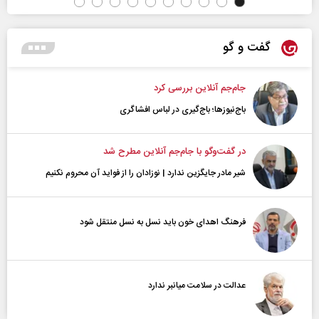
گفت و گو
جام‌جم آنلاین بررسی کرد
باج‌نیوزها؛ باج‌گیری در لباس افشاگری
در گفت‌و‌گو با جام‌جم آنلاین مطرح شد
شیر مادر جایگزین ندارد | نوزادان را از فواید آن محروم نکنیم
فرهنگ اهدای خون باید نسل به نسل منتقل شود
عدالت در سلامت میانبر ندارد