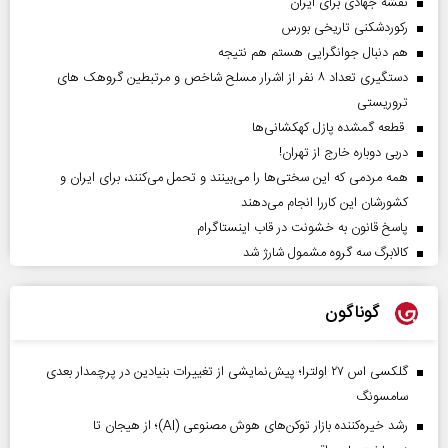
نقشه جهادی برای ایران
رکوردشکنی تاریخی بورس
هم دنبال جوانگرایی هستم هم نتیجه
دستگیری تعداد ۸ نفر از اشرار مسلح شاخص و مرتبطین گروهک های
تروریستی
قطعه گمشده پازل کهکشانی‌ها
دربی دوباره خارج از تهران!
همه مردمی که این سختی‌ها را می‌بینند و تحمل می‌کنند، برای ایران و
کشورشان این کاررا انجام می‌دهند
پاسخ قانون به خشونت در قاب اینستاگرام
کالابرگ سه گروه مشمول شارژ شد
گوناگون
گلکسی اس ۲۷ اولترا؛ پیش‌نمایشی از تغییرات بنیادین در پرچمدار بعدی
سامسونگ
رشد خیره‌کننده بازار توکن‌های هوش مصنوعی (AI)؛ از هیجان تا