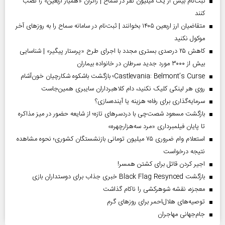
ثبت‌نام بیش از یک میلیون نفر در سماح | زائران «همیار اربعین» را نصب
کنند
متقاضیان ارز اربعین ۱۴۰۵ بخوانند | ثبت‌نام در سامانه سماح را به روز‌های آخر
موکول نکنید
کاهش ۲۵ درصدی بستری مجدد با اجرای طرح «پرستار پیگیر» | شناسایی
بیش از ۳۰۰۰ مورد جدید سرطان در خانواده بیماران
Castlevania: Belmont’s Curse؛ بازگشت باشکوه شکارچیان خون‌آشام
روی هر لینکی کلیک نکنید، دام کلاهبرداران سایبری همین‌جاست
سرمایه‌گذاری برای رفاه؛ هزینه یا آینده‌سازی؟
بازگشت مسعود شصت‌چی با دردسر‌های تازه؛ از شایعه حضور در میز مذاکره
تا پایان فیلمبرداری «مرد سه‌هزارچهره»
استعلام وام ضروری ۷۵ میلیون تومانی بازنشستگان کشوری؛ نحوه مشاهده
نتیجه درخواست
اجیر کردن قاتل برای کشتن همسر!
بازگشت Black Flag Resynced خبری جذاب برای دوستداران بازی
معجزه، نقشه شوهرکشی را ناکام گذاشت
توصیه‌های هلال‌احمر برای روز‌های گرم
جام‌جهانی مهاجران