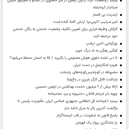
ببینید | وضعیت تردد زائران اربعین در مرز خسروی در گفتگو با منوچهر حبیبی
استاندار کرمانشاه
اینترنت بی افسار
امیر سرتیپ اکرمی‌نیا: ارتش کاملا آماده است
کارکنان وظیفه فراری برای تعیین تکلیف وضعیت خدمتی به یگان خدمتی
خود مراجعه کنند
زورآزمایی اتمی ترامپ
کفگیر رهگیر به ته دیگ خورد
تا دیر نشده جلوی هوش مصنوعی را بگیرید / AI به انسان مسلط می‌شود؟
هرمز؛ ابتکارعمل در دست ایران
مشروطه در کوچه‌پس‌کوچه‌های پایتخت
بازداشت قاتل کارگر باربری در باغ‌ویلا
ارائه بیش از ۲ میلیون خدمت بهداشتی در اربعین حسینی
چوبه دار، فرجام قاتلان دختربچه و مرد صاحبخانه
ببینید | فرمانده کل انتظامی جمهوری اسلامی ایران­: مأموریت پلیس تا
بازگشت آخرین زائر به منزل ادامه دارد
پاسخ قانون به خشونت در قاب اینستاگرام
راز ماندگاری پرواز یک قهرمان