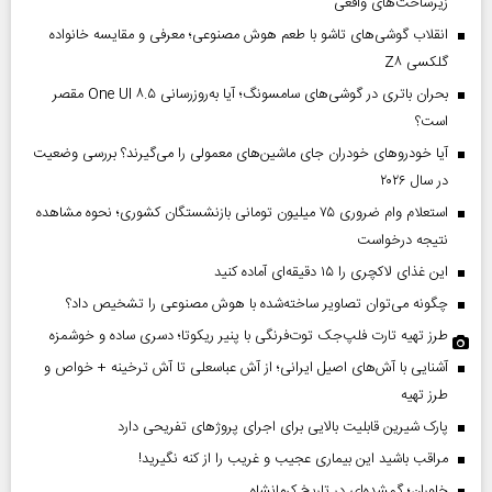
زیرساخت‌های واقعی
انقلاب گوشی‌های تاشو‌ با طعم هوش مصنوعی؛ معرفی و مقایسه خانواده
گلکسی Z۸
بحران باتری در گوشی‌های سامسونگ؛ آیا به‌روزرسانی One UI ۸.۵ مقصر
است؟
آیا خودروهای خودران جای ماشین‌های معمولی را می‌گیرند؟ بررسی وضعیت
در سال ۲۰۲۶
استعلام وام ضروری ۷۵ میلیون تومانی بازنشستگان کشوری؛ نحوه مشاهده
نتیجه درخواست
این غذای لاکچری را ۱۵ دقیقه‌ای آماده کنید
چگونه می‌توان تصاویر ساخته‌شده با هوش مصنوعی را تشخیص داد؟
طرز تهیه تارت فلپ‌جک توت‌فرنگی با پنیر ریکوتا؛ دسری ساده و خوشمزه
آشنایی با آش‌های اصیل ایرانی؛ از آش عباسعلی تا آش ترخینه + خواص و
طرز تهیه
پارک شیرین قابلیت‌ بالایی برای اجرای پروژهای تفریحی دارد
مراقب باشید این بیماری عجیب و غریب را از کنه نگیرید!
خاوران؛ گمشده‌ای در تاریخ کرمانشاه