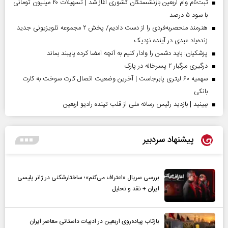
ثبت‌نام وام اربعین بازنشستگان کشوری آغاز شد | تسهیلات ۲۰ میلیون تومانی
با سود ۵ درصد
هنرمند منحصر‌به‌فردی را از دست دادیم/ پخش ۲ مجموعه تلویزیونی جدید
زنده‌یاد عبدی در آینده نزدیک
پزشکیان: باید دشمن را وادار کنیم به آنچه امضا کرده پایبند بماند
درگیری مرگبار ۲ پسرخاله در پارک
سهمیه ۶۰ لیتری پابرجاست | آخرین وضعیت اتصال کارت سوخت به کارت
بانکی
ببینید | بازدید رئیس رسانه ملی از قلب تپنده رادیو اربعین
پیشنهاد سردبیر
بررسی سریال «اعتراف می‌کنم»؛ ساختارشکنی در ژانر پلیسی
ایران + نقد و تحلیل
بازتاب پیاده‌روی اربعین در ادبیات داستانی معاصر ایران