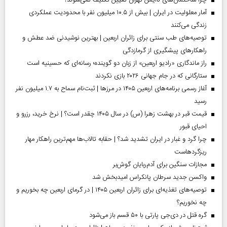
چرا ساختمان‌های ناایمن تهران تعیین تکلیف نمی‌شوند؟
آمار معلولیت در ایران | بیش از ۱۰.۵ میلیون نفر با محدودیت عملکردی
زندگی می‌کنند
توصیه‌های طب سنتی برای زائران اربعین | بهترین نوشیدنی ضد عطش و
راهکارهای پیشگیری از گرمازدگی
راز ماندگاری «رادیو اربعین» از زبان دو گوینده؛ رسانه‌ای که حسینیه است
ستارگانی که در جام جهانی ۲۰۲۶ بازی نکردند
آغاز رسمی برنامه‌های اربعین ۱۴۰۵ در مرز‌ها | ثبت‌نام سماح به ۱.۷ میلیون نفر
رسید
قیمت قبر در بهشت زهرا (س) در سال ۱۴۰۵ چقدر است؟ | نرخ خرید، رزرو و
احیای قبور
چرا گرد و غبار در ایران تشدید شد؟ | حقابه تالاب‌ها مهم‌ترین راهکار مهار
ریزگردهاست
مجازات سنگین برای آدم‌ربایان گوش‌بر
واکسن جدید سرطان پانکراس امیدبخش شد
توصیه‌های تغذیه‌ای برای زائران اربعین ۱۴۰۵ | در گرمای اربعین چه بخوریم و
چه نخوریم؟
گره قتل در دی‌جی پارتی با ۵۰ قسم باز می‌شود