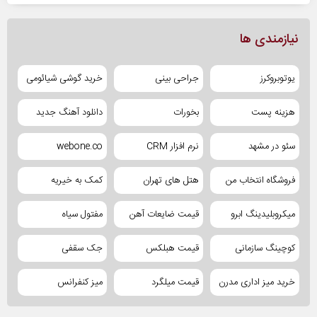
نیازمندی ها
یوتوبروکرز
جراحی بینی
خرید گوشی شیائومی
هزینه پست
بخورات
دانلود آهنگ جدید
سئو در مشهد
نرم افزار CRM
webone.co
فروشگاه انتخاب من
هتل های تهران
کمک به خیریه
میکروبلیدینگ ابرو
قیمت ضایعات آهن
مفتول سیاه
کوچینگ سازمانی
قیمت هبلکس
جک سقفی
خرید میز اداری مدرن
قیمت میلگرد
میز کنفرانس