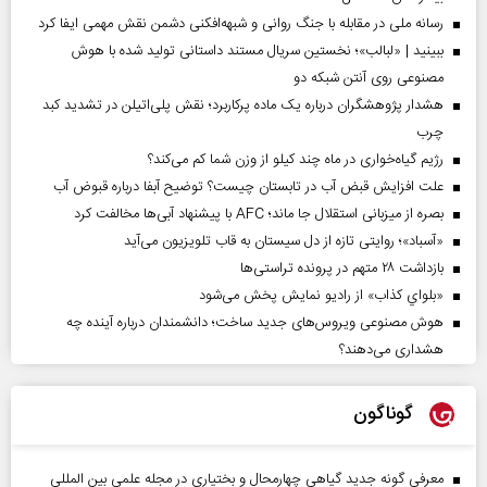
رسانه ملی در مقابله با جنگ روانی و شبهه‌افکنی دشمن نقش مهمی ایفا کرد
ببینید | «لبالب»؛ نخستین سریال مستند داستانی تولید شده با هوش
مصنوعی روی آنتن شبکه دو
هشدار پژوهشگران درباره یک ماده پرکاربرد؛ نقش پلی‌اتیلن در تشدید کبد
چرب
رژیم گیاه‌خواری در ماه چند کیلو از وزن شما کم می‌کند؟
علت افزایش قبض آب در تابستان چیست؟ توضیح آبفا درباره قبوض آب
بصره از میزبانی استقلال جا ماند؛ AFC با پیشنهاد آبی‌ها مخالفت کرد
«آسباد»؛ روایتی تازه از دل سیستان به قاب تلویزیون می‌آید
بازداشت ۲۸ متهم در پرونده تراستی‌ها
«بلواي کذاب» از رادیو نمایش پخش می‌شود
هوش مصنوعی ویروس‌های جدید ساخت؛ دانشمندان درباره آینده چه
هشداری می‌دهند؟
گوناگون
معرفی گونه جدید گیاهی چهارمحال و بختیاری در مجله علمی بین المللی