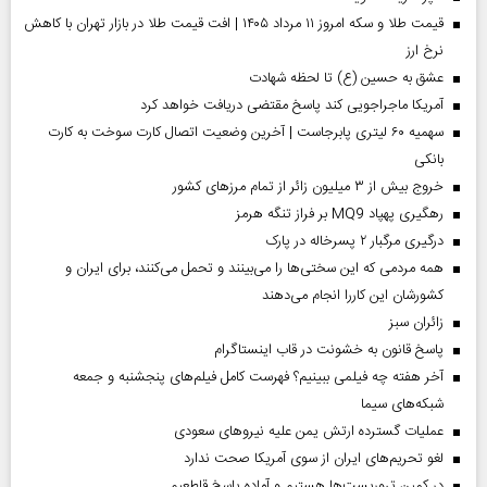
قیمت طلا و سکه امروز ۱۱ مرداد ۱۴۰۵ | افت قیمت طلا در بازار تهران با کاهش
نرخ ارز
عشق به حسین (ع) تا لحظه شهادت
آمریکا ماجراجویی کند پاسخ مقتضی دریافت خواهد کرد
سهمیه ۶۰ لیتری پابرجاست | آخرین وضعیت اتصال کارت سوخت به کارت
بانکی
خروج بیش از ۳ میلیون زائر از تمام مرز‌های کشور
رهگیری پهپاد MQ9 بر فراز تنگه هرمز
درگیری مرگبار ۲ پسرخاله در پارک
همه مردمی که این سختی‌ها را می‌بینند و تحمل می‌کنند، برای ایران و
کشورشان این کاررا انجام می‌دهند
‌زائران سبز
پاسخ قانون به خشونت در قاب اینستاگرام
آخر هفته چه فیلمی ببینیم؟ فهرست کامل فیلم‌های پنجشنبه و جمعه
شبکه‌های سیما
عملیات گسترده ارتش یمن علیه نیروهای سعودی
لغو تحریم‌های ایران از سوی آمریکا صحت ندارد
در کمین تروریست‌ها هستیم و آماده پاسخ قاطعیم