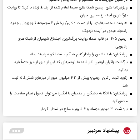
ویژه‌برنامه‌های اربعین شبکه‌های سیما اعلام شد؛ از ارتباط زنده با کربلا تا روایت
بزرگ‌ترین اجتماع معنوی جهان
هنرمند منحصر‌به‌فردی را از دست دادیم/ پخش ۲ مجموعه تلویزیونی جدید
زنده‌یاد عبدی در آینده نزدیک
اربعین ۱۴۰۵ در قاب صدا؛ روایت بزرگ‌ترین اجتماع شیعیان از شبکه‌های
رادیویی
پزشکیان: باید دشمن را وادار کنیم به آنچه امضا کرده پایبند بماند
بازگشت زائران اربعین آغاز شد؛ ۱۰ توصیه‌ای که قبل از عبور از مرز حتماً باید
بدانید
رکورد تردد زائران اربعین؛ بیش از ۴.۳ میلیون عبور از مرزهای شش‌گانه ثبت
شد
پزشکیان: با اتکا به نخبگان و مدیران با انگیزه می‌توان تحول نظام سلامت را
محقق کرد
بازداشت ۲۱ مزدور موساد و ۴ شرور مسلح در استان کرمان
پیشنهاد سردبیر