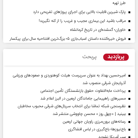
طرز تهیه
پارک شیرین قابلیت‌ بالایی برای اجرای پروژهای تفریحی دارد
مراقب باشید این بیماری عجیب و غریب را از کنه نگیرید!
خاوران؛ گمشده‌ای در تاریخ کرمانشاه
فروش خیره‌کننده داستان اسباب‌بازی ۵؛ بزرگ‌ترین افتتاحیه سال برای پیکسار
پربازدید
پربحث
امیرحسین بهداد به عنوان سرپرست هیئت کوهنوردی و صعودهای ورزشی
آذربایجان شرقی منصوب شد
پرداخت مابه‌التفاوت حقوق بازنشستگان تأمین اجتماعی
مسیر‌های راهپیمایی جاماندگان اربعین در البرز اعلام شد
نظرسنجی شبکه تماشا برای انتخاب سریال‌های شرقی محبوب مخاطبان
ببینید | «چهل روز » محسن چاووشی منتشر شد
رسانه‌های برون‌مرزی راویان جهانی اربعین
باج‌نیوزها؛ باج‌گیری در لباس افشاگری
سپر آمریکا نشوید