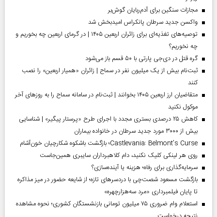
مجازات سنگین برای آدم‌ربایان گوش‌بر
واکسن جدید سرطان پانکراس امیدبخش شد
توصیه‌های تغذیه‌ای برای زائران اربعین ۱۴۰۵ | در گرمای اربعین چه بخوریم و
چه نخوریم؟
گره قتل در دی‌جی پارتی با ۵۰ قسم باز می‌شود
ثبت‌نام بیش از یک میلیون نفر در سماح | زائران «همیار اربعین» را نصب
کنند
متقاضیان ارز اربعین ۱۴۰۵ بخوانند | ثبت‌نام در سامانه سماح را به روز‌های آخر
موکول نکنید
کاهش ۲۵ درصدی بستری مجدد با اجرای طرح «پرستار پیگیر» | شناسایی
بیش از ۳۰۰۰ مورد جدید سرطان در خانواده بیماران
Castlevania: Belmont’s Curse؛ بازگشت باشکوه شکارچیان خون‌آشام
روی هر لینکی کلیک نکنید، دام کلاهبرداران سایبری همین‌جاست
سرمایه‌گذاری برای رفاه؛ هزینه یا آینده‌سازی؟
بازگشت مسعود شصت‌چی با دردسر‌های تازه؛ از شایعه حضور در میز مذاکره
تا پایان فیلمبرداری «مرد سه‌هزارچهره»
استعلام وام ضروری ۷۵ میلیون تومانی بازنشستگان کشوری؛ نحوه مشاهده
نتیجه درخواست