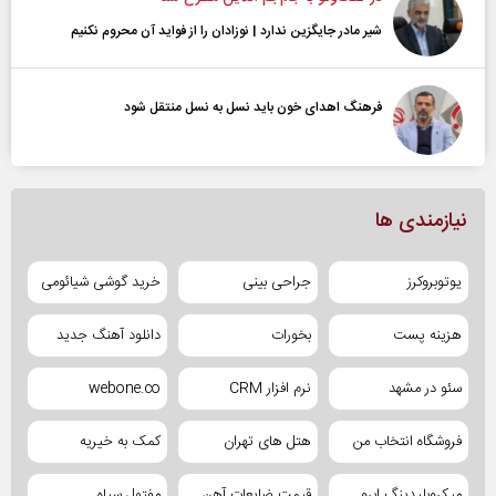
شیر مادر جایگزین ندارد | نوزادان را از فواید آن محروم نکنیم
فرهنگ اهدای خون باید نسل به نسل منتقل شود
نیازمندی ها
یوتوبروکرز
جراحی بینی
خرید گوشی شیائومی
هزینه پست
بخورات
دانلود آهنگ جدید
سئو در مشهد
نرم افزار CRM
webone.co
فروشگاه انتخاب من
هتل های تهران
کمک به خیریه
میکروبلیدینگ ابرو
قیمت ضایعات آهن
مفتول سیاه