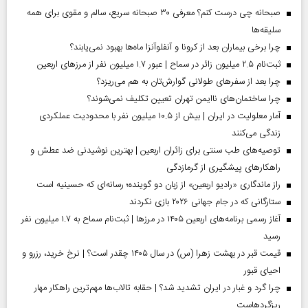
صبحانه چی درست کنم؟ معرفی ۳۰ صبحانه سریع، سالم و مقوی برای همه
سلیقه‌ها
چرا برخی بیماران بعد از کرونا و آنفلوآنزا ماه‌ها بهبود نمی‌یابند؟
ثبت‌نام ۲.۵ میلیون زائر در سماح | عبور ۱.۷ میلیون نفر از مرز‌های اربعین
چرا بعد از سفرهای طولانی گوارش‌تان به هم می‌ریزد؟
چرا ساختمان‌های ناایمن تهران تعیین تکلیف نمی‌شوند؟
آمار معلولیت در ایران | بیش از ۱۰.۵ میلیون نفر با محدودیت عملکردی
زندگی می‌کنند
توصیه‌های طب سنتی برای زائران اربعین | بهترین نوشیدنی ضد عطش و
راهکارهای پیشگیری از گرمازدگی
راز ماندگاری «رادیو اربعین» از زبان دو گوینده؛ رسانه‌ای که حسینیه است
ستارگانی که در جام جهانی ۲۰۲۶ بازی نکردند
آغاز رسمی برنامه‌های اربعین ۱۴۰۵ در مرز‌ها | ثبت‌نام سماح به ۱.۷ میلیون نفر
رسید
قیمت قبر در بهشت زهرا (س) در سال ۱۴۰۵ چقدر است؟ | نرخ خرید، رزرو و
احیای قبور
چرا گرد و غبار در ایران تشدید شد؟ | حقابه تالاب‌ها مهم‌ترین راهکار مهار
ریزگردهاست