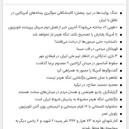
جنگ روایت‌ها در نبرد رمضان؛ کالبدشکافی سوگیری رسانه‌های آمریکایی در
تقابل با ایران
«طوبی ۲» ساخته می‌شود؟؛ آخرین خبر از فصل دوم سریال پربیننده تلویزیون
تا آمریکا رفتارش را تصحیح نکند، تنگه هرمز باز نخواهد شد
«استخر»‌‌؛ حتی میمون‌ها از درخت می‌افتند!
قهرمانان مردمی در قاب سیما
۳ بازی تدارکاتی در انتظار تیم ملی ایران در فیفادی مهر
سقوط آسانسور در میدان آرژانتین ۹ مصدوم برجا گذاشت
گفت‌وگوها آمریکا را مجبور به همراهی کرد
تفاهم با عمان به‌معنی بازگشایی تنگه هرمز نیست
معجزه «محمد صلاح» در ترکیه
گزارشگران رادیو هم‌نفس و همدل مردم در میدان‌های سخت هستند
بازگشایی تنگه هرمز مشروط به پذیرش شروط ایران است
جشنواره تابستانی با ۱۷ فیلم سینمایی و انیمیشن روی آنتن تلویزیون
راویان نصر
آمار شهدای غزه به ۷۳ هزار و ۳۸۴ نفر رسید؛ ۲ شهید و ۶ زخمی دیگر به
بیمارستان‌ها منتقل شدند