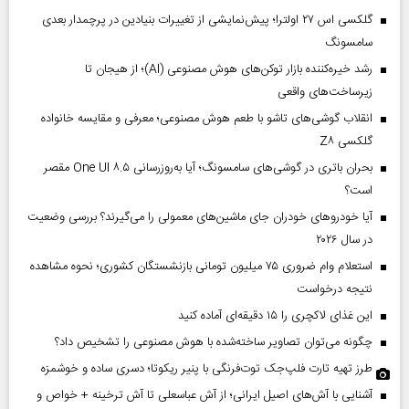
گلکسی اس ۲۷ اولترا؛ پیش‌نمایشی از تغییرات بنیادین در پرچمدار بعدی
سامسونگ
رشد خیره‌کننده بازار توکن‌های هوش مصنوعی (AI)؛ از هیجان تا
زیرساخت‌های واقعی
انقلاب گوشی‌های تاشو‌ با طعم هوش مصنوعی؛ معرفی و مقایسه خانواده
گلکسی Z۸
بحران باتری در گوشی‌های سامسونگ؛ آیا به‌روزرسانی One UI ۸.۵ مقصر
است؟
آیا خودروهای خودران جای ماشین‌های معمولی را می‌گیرند؟ بررسی وضعیت
در سال ۲۰۲۶
استعلام وام ضروری ۷۵ میلیون تومانی بازنشستگان کشوری؛ نحوه مشاهده
نتیجه درخواست
این غذای لاکچری را ۱۵ دقیقه‌ای آماده کنید
چگونه می‌توان تصاویر ساخته‌شده با هوش مصنوعی را تشخیص داد؟
طرز تهیه تارت فلپ‌جک توت‌فرنگی با پنیر ریکوتا؛ دسری ساده و خوشمزه
آشنایی با آش‌های اصیل ایرانی؛ از آش عباسعلی تا آش ترخینه + خواص و