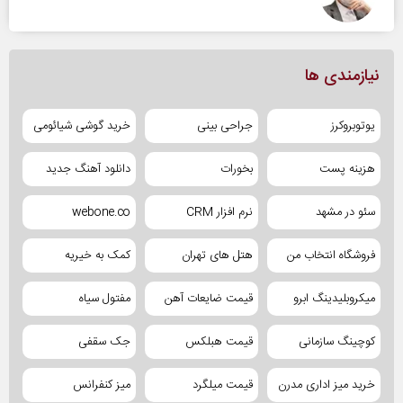
نیازمندی ها
یوتوبروکرز
جراحی بینی
خرید گوشی شیائومی
هزینه پست
بخورات
دانلود آهنگ جدید
سئو در مشهد
نرم افزار CRM
webone.co
فروشگاه انتخاب من
هتل های تهران
کمک به خیریه
میکروبلیدینگ ابرو
قیمت ضایعات آهن
مفتول سیاه
کوچینگ سازمانی
قیمت هبلکس
جک سقفی
خرید میز اداری مدرن
قیمت میلگرد
میز کنفرانس