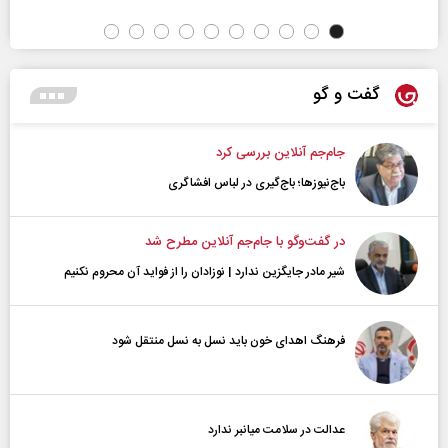
گفت و گو
جام‌جم آنلاین بررسی کرد
باج‌نیوزها؛ باج‌گیری در لباس افشاگری
در گفت‌و‌گو با جام‌جم آنلاین مطرح شد
شیر مادر جایگزین ندارد | نوزادان را از فواید آن محروم نکنیم
فرهنگ اهدای خون باید نسل به نسل منتقل شود
عدالت در سلامت میانبر ندارد