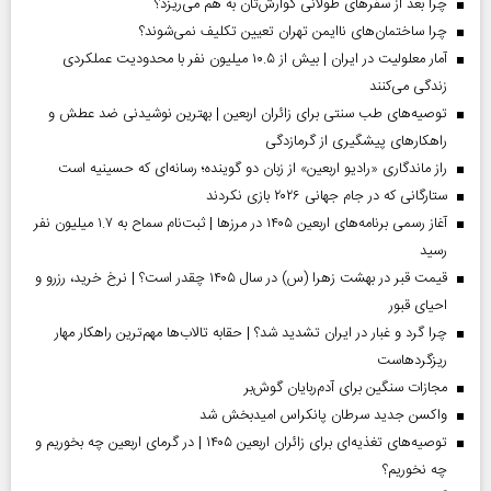
چرا بعد از سفرهای طولانی گوارش‌تان به هم می‌ریزد؟
چرا ساختمان‌های ناایمن تهران تعیین تکلیف نمی‌شوند؟
آمار معلولیت در ایران | بیش از ۱۰.۵ میلیون نفر با محدودیت عملکردی
زندگی می‌کنند
توصیه‌های طب سنتی برای زائران اربعین | بهترین نوشیدنی ضد عطش و
راهکارهای پیشگیری از گرمازدگی
راز ماندگاری «رادیو اربعین» از زبان دو گوینده؛ رسانه‌ای که حسینیه است
ستارگانی که در جام جهانی ۲۰۲۶ بازی نکردند
آغاز رسمی برنامه‌های اربعین ۱۴۰۵ در مرز‌ها | ثبت‌نام سماح به ۱.۷ میلیون نفر
رسید
قیمت قبر در بهشت زهرا (س) در سال ۱۴۰۵ چقدر است؟ | نرخ خرید، رزرو و
احیای قبور
چرا گرد و غبار در ایران تشدید شد؟ | حقابه تالاب‌ها مهم‌ترین راهکار مهار
ریزگردهاست
مجازات سنگین برای آدم‌ربایان گوش‌بر
واکسن جدید سرطان پانکراس امیدبخش شد
توصیه‌های تغذیه‌ای برای زائران اربعین ۱۴۰۵ | در گرمای اربعین چه بخوریم و
چه نخوریم؟