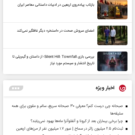
بازتاب پیاده‌روی اربعین در ادبیات داستانی معاصر ایران
امضای سروش صحت در «استخر» دیگر غافلگیر نمی‌کند
بررسی بازی Silent Hill: Townfall؛ از داستان و گیم‌پلی تا
تاریخ انتشار و سیستم مورد نیاز
اخبار ویژه
صبحانه چی درست کنم؟ معرفی ۳۰ صبحانه سریع، سالم و مقوی برای همه
سلیقه‌ها
چرا برخی بیماران بعد از کرونا و آنفلوآنزا ماه‌ها بهبود نمی‌یابند؟
ثبت‌نام ۲.۵ میلیون زائر در سماح | عبور ۱.۷ میلیون نفر از مرز‌های اربعین