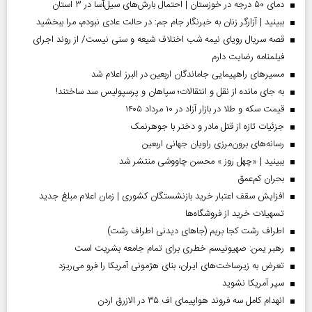
دمای ۵۰ درجه در خوزستان | احتمال بارش‌های سیل‌آسا در ۳ استان
ببینید | آزارگر زنان به خبرنگار جام جم: در حالت عادی نبودم، مرا ببخشید
قصه سریال رویای نیمه شب اختلاف شیعه و سنی نیست/ از روند اجرای
فیلمنامه رضایت دارم
مسیر‌های راهپیمایی جاماندگان اربعین در البرز اعلام شد
به جای مانده از نقل و انتقالات؛ سپاهان و پرسپولیس سد ساختند!
قیمت سکه و طلا در بازار آزاد در ۱۰ مرداد ۱۴۰۵
جزئیات تازه از قتل مادر و دختر با جوهرنمک
رسانه‌های برون‌مرزی راویان جهانی اربعین
ببینید | «چهل روز » محسن چاووشی منتشر شد
بحران کم‌عمق
افزایش سقف اعتبار خرید بازنشستگان کشوری | زمان اعلام مبلغ جدید
تسهیلات خرید از فروشگاه‌ها
اطراف رشت کجا بریم (جاهای دیدنی اطراف رشت)
رهبر یمن: صهیونیسم خطری برای تمام جامعه بشریت است
تعرض به زیرساخت‌های ایران، بنای هژمونی آمریکا را فرو می‌ریزد
سپر آمریکا نشوید
انهدام کامل سه فروند هواپیمای اف ۳۵ در الازرق اردن