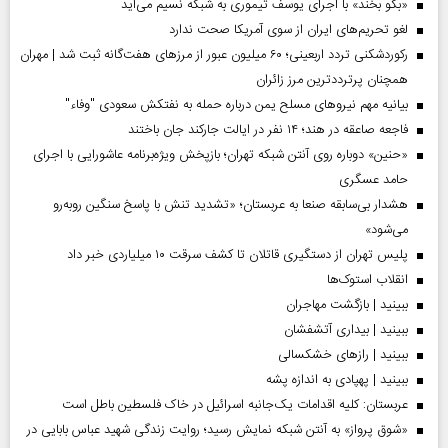
«بگو بخند» با اجرای یوسف تیموری به شبکه نسیم می‌آید
لغو تحریم‌های ایران از سوی آمریکا صحت ندارد
رکوردشکنی تردد اربعینی؛ ۶۰ میلیون عبور از مرزهای هفت‌گانه ثبت شد | مهران
همچنان پرترددترین مرز زائران
بیانیه مهم نیروهای مسلح یمن درباره حمله به نفتکش سعودی "وفاء"
فاجعه صاعقه در هند؛ ۱۴ نفر در ایالت جارکند جان باختند
«حنین» دوباره روی آنتن شبکه تهران؛ بازپخش ویژه‌برنامه عاشورایی با اجرای
حامد عسگری
هشدار بی‌سابقه صنعا به عربستان؛ «تشدید تنش با پاسخ سنگین روبه‌رو
می‌شود»
پلیس تهران از دستگیری قاتلان تا کشف سرقت ۱۰ میلیاردی خبر داد
انقلاب استوک‌ها
ببینید | بازگشت مهاجران
ببینید | بیداری آتشفشان
ببینید | رازهای خشکسالی
ببینید | پهپادی به اندازه پشه
عربستان: کلیه اقدامات یک‌جانبه اسرائیل در خاک فلسطین باطل است
«شوق پرواز» به آنتن شبکه نمایش رسید؛ روایت زندگی شهید عباس بابایی در