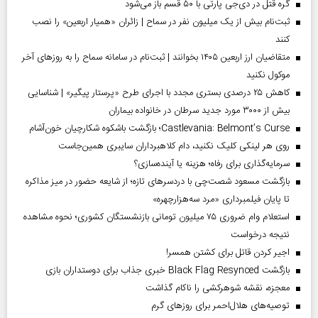
گره قتل در دی‌جی پارتی با ۵۰ قسم باز می‌شود
ثبت‌نام بیش از یک میلیون نفر در سماح | زائران «همیار اربعین» را نصب
کنند
متقاضیان ارز اربعین ۱۴۰۵ بخوانند | ثبت‌نام در سامانه سماح را به روز‌های آخر
موکول نکنید
کاهش ۲۵ درصدی بستری مجدد با اجرای طرح «پرستار پیگیر» | شناسایی
بیش از ۳۰۰۰ مورد جدید سرطان در خانواده بیماران
Castlevania: Belmont’s Curse؛ بازگشت باشکوه شکارچیان خون‌آشام
روی هر لینکی کلیک نکنید، دام کلاهبرداران سایبری همین‌جاست
سرمایه‌گذاری برای رفاه؛ هزینه یا آینده‌سازی؟
بازگشت مسعود شصت‌چی با دردسر‌های تازه؛ از شایعه حضور در میز مذاکره
تا پایان فیلمبرداری «مرد سه‌هزارچهره»
استعلام وام ضروری ۷۵ میلیون تومانی بازنشستگان کشوری؛ نحوه مشاهده
نتیجه درخواست
اجیر کردن قاتل برای کشتن همسر!
بازگشت Black Flag Resynced خبری جذاب برای دوستداران بازی
معجزه، نقشه شوهرکشی را ناکام گذاشت
توصیه‌های هلال‌احمر برای روز‌های گرم