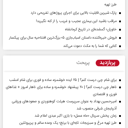
طرز تهیه
پارک شیرین قابلیت‌ بالایی برای اجرای پروژهای تفریحی دارد
مراقب باشید این بیماری عجیب و غریب را از کنه نگیرید!
خاوران؛ گمشده‌ای در تاریخ کرمانشاه
فروش خیره‌کننده داستان اسباب‌بازی ۵؛ بزرگ‌ترین افتتاحیه سال برای پیکسار
کتابی که شما را به مکث دعوت می‌کند
پربازدید
پربحث
برای شام چی درست کنم؟ | ۲۵ ایده خوشمزه، ساده و فوری برای شام امشب
ناهار چی درست کنم؟ | ۲۰ پیشنهاد خوشمزه و ساده برای ناهار امروز + غذاهای
فوری و اقتصادی
امیرحسین بهداد به عنوان سرپرست هیئت کوهنوردی و صعودهای ورزشی
آذربایجان شرقی منصوب شد
زمان پخش سریال «ماه عسل» با بازی اکبر عبدی اعلام شد
طرز تهیه مرغ و سبزیجات تابه‌ای با برنج؛ یک وعده سالم و پرپروتئین