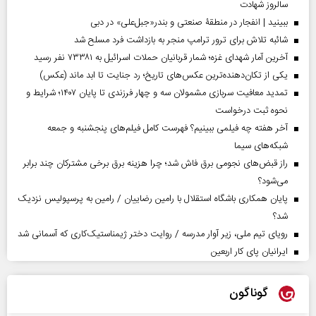
سالروز شهادت
ببینید | انفجار در منطقۀ صنعتی و بندر«جبل‌علی» در دبی
شائبه تلاش برای ترور ترامپ منجر به بازداشت فرد مسلح شد
آخرین آمار شهدای غزه؛ شمار قربانیان حملات اسرائیل به ۷۳۳۸۱ نفر رسید
یکی از تکان‌دهنده‌ترین عکس‌های تاریخ؛ رد جنایت تا ابد ماند (عکس)
تمدید معافیت سربازی مشمولان سه و چهار فرزندی تا پایان ۱۴۰۷؛ شرایط و
نحوه ثبت درخواست
آخر هفته چه فیلمی ببینیم؟ فهرست کامل فیلم‌های پنجشنبه و جمعه
شبکه‌های سیما
راز قبض‌های نجومی برق فاش شد؛ چرا هزینه برق برخی مشترکان چند برابر
می‌شود؟
پایان همکاری باشگاه استقلال با رامین رضاییان / رامین به پرسپولیس نزدیک
شد؟
رویای تیم ملی، زیر آوار مدرسه / روایت دختر ژیمناستیک‌کاری که آسمانی شد
ایرانیان پای کار اربعین
گوناگون