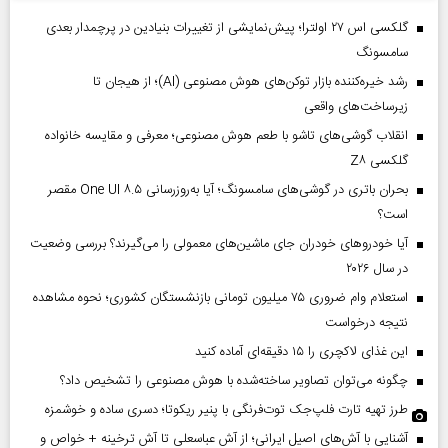
گلکسی اس ۲۷ اولترا؛ پیش‌نمایشی از تغییرات بنیادین در پرچمدار بعدی
سامسونگ
رشد خیره‌کننده بازار توکن‌های هوش مصنوعی (AI)؛ از هیجان تا
زیرساخت‌های واقعی
انقلاب گوشی‌های تاشو‌ با طعم هوش مصنوعی؛ معرفی و مقایسه خانواده
گلکسی Z۸
بحران باتری در گوشی‌های سامسونگ؛ آیا به‌روزرسانی One UI ۸.۵ مقصر
است؟
آیا خودروهای خودران جای ماشین‌های معمولی را می‌گیرند؟ بررسی وضعیت
در سال ۲۰۲۶
استعلام وام ضروری ۷۵ میلیون تومانی بازنشستگان کشوری؛ نحوه مشاهده
نتیجه درخواست
این غذای لاکچری را ۱۵ دقیقه‌ای آماده کنید
چگونه می‌توان تصاویر ساخته‌شده با هوش مصنوعی را تشخیص داد؟
طرز تهیه تارت فلپ‌جک توت‌فرنگی با پنیر ریکوتا؛ دسری ساده و خوشمزه
آشنایی با آش‌های اصیل ایرانی؛ از آش عباسعلی تا آش ترخینه + خواص و