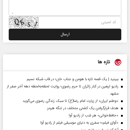
تازه ها
ببینید | یک قصه تازه با هومن و جناب‌ خان؛ در قاب شبکه نسیم
رادیو اربعین در کنار زائران تا حرم رضوی؛ روایت لحظه‌به‌لحظه دهه آخر صفر از
مشهد
«وطنم ایران» از زیارت امام رضا(ع) تا سبک زندگی رضوی می‌گوید
هدف قرارگرفتن یک کشتی متخلف در تنگه هرمز
«حافظ‌خوانی» هر شب از رادیو آوا
«آوای فیلم»؛ سفری به دنیای موسیقی فیلم از رادیو آوا