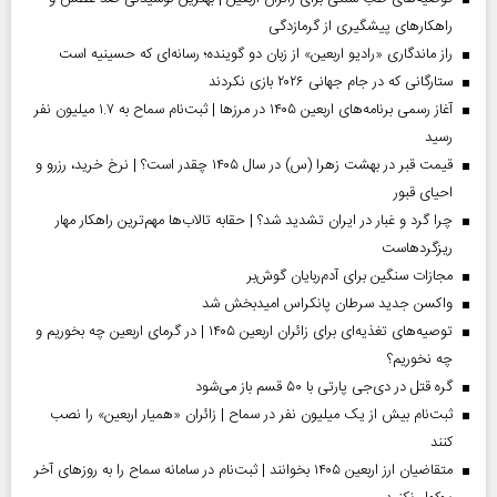
راهکارهای پیشگیری از گرمازدگی
راز ماندگاری «رادیو اربعین» از زبان دو گوینده؛ رسانه‌ای که حسینیه است
ستارگانی که در جام جهانی ۲۰۲۶ بازی نکردند
آغاز رسمی برنامه‌های اربعین ۱۴۰۵ در مرز‌ها | ثبت‌نام سماح به ۱.۷ میلیون نفر
رسید
قیمت قبر در بهشت زهرا (س) در سال ۱۴۰۵ چقدر است؟ | نرخ خرید، رزرو و
احیای قبور
چرا گرد و غبار در ایران تشدید شد؟ | حقابه تالاب‌ها مهم‌ترین راهکار مهار
ریزگردهاست
مجازات سنگین برای آدم‌ربایان گوش‌بر
واکسن جدید سرطان پانکراس امیدبخش شد
توصیه‌های تغذیه‌ای برای زائران اربعین ۱۴۰۵ | در گرمای اربعین چه بخوریم و
چه نخوریم؟
گره قتل در دی‌جی پارتی با ۵۰ قسم باز می‌شود
ثبت‌نام بیش از یک میلیون نفر در سماح | زائران «همیار اربعین» را نصب
کنند
متقاضیان ارز اربعین ۱۴۰۵ بخوانند | ثبت‌نام در سامانه سماح را به روز‌های آخر