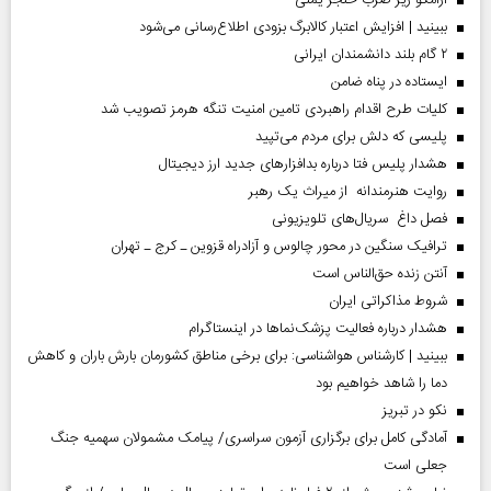
آرامکو زیر ضرب خنجر یمنی
ببینید | افزایش اعتبار کالابرگ بزودی اطلاع‌رسانی می‌شود
۲ گام بلند دانشمندان ایرانی
ایستاده در پناه ضامن
کلیات طرح اقدام راهبردی تامین امنیت تنگه هرمز تصویب شد
پلیسی که دلش برای مردم می‌تپید
هشدار پلیس فتا درباره بدافزار‌های جدید ارز دیجیتال
روایت هنرمندانه از میراث یک رهبر
فصل داغ سریال‌های تلویزیونی
ترافیک سنگین در محور چالوس و آزادراه قزوین ـ کرج ـ تهران
آنتن زنده حق‌الناس است
شروط مذاکراتی ایران
هشدار درباره فعالیت پزشک‌نما‌ها در اینستاگرام
ببینید | کارشناس هواشناسی: برای برخی مناطق کشورمان بارش باران و کاهش
دما را شاهد خواهیم بود
نکو در تبریز
آمادگی کامل برای برگزاری آزمون سراسری/ پیامک مشمولان سهمیه جنگ
جعلی است