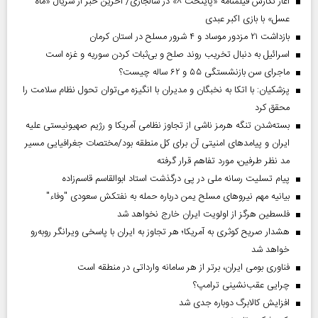
آغاز نگارش فیلمنامه «پایتخت ۸» در سالجاری/ آخرین خبر از سریال «ماه
عسل» با بازی اکبر عبدی
بازداشت ۲۱ مزدور موساد و ۴ شرور مسلح در استان کرمان
اسرائیل به دنبال تخریب روند صلح و بی‌ثبات کردن سوریه و غزه است
ماجرای سن بازنشستگی ۵۵ و ۶۲ ساله چیست؟
پزشکیان: با اتکا به نخبگان و مدیران با انگیزه می‌توان تحول نظام سلامت را
محقق کرد
بسته‌شدن تنگه هرمز ناشی از تجاوز نظامی آمریکا و رژیم صهیونیستی علیه
ایران و پیامد‌های امنیتی آن برای کل منطقه بود/مختصات جغرافیایی مسیر
مد نظر طرفین، مورد تفاهم قرار گرفته
پیام تسلیت رسانه ملی در پی درگذشت استاد ابوالقاسم قاسم‌زاده
بیانیه مهم نیروهای مسلح یمن درباره حمله به نفتکش سعودی "وفاء"
فلسطین هرگز از اولویت ایران خارج نخواهد شد
هشدار صریح کوثری به آمریکا؛ هر تجاوز به ایران با پاسخی ویرانگر روبه‌رو
خواهد شد
فناوری بومی ایران، برتر از هر سامانه وارداتی در منطقه است
چرایی عقب‌نشینی ترامپ؟
افزایش کالابرگ دوباره جدی شد