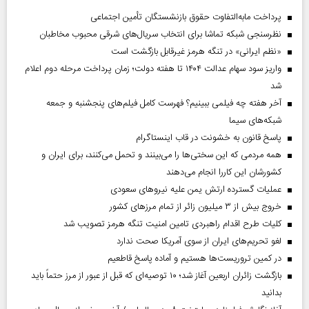
پرداخت مابه‌التفاوت حقوق بازنشستگان تأمین اجتماعی
نظرسنجی شبکه تماشا برای انتخاب سریال‌های شرقی محبوب مخاطبان
«نظم ایرانی» در تنگه هرمز غیرقابل بازگشت است
واریز سود سهام عدالت ۱۴۰۴ تا هفته دولت؛ زمان پرداخت مرحله دوم اعلام
شد
آخر هفته چه فیلمی ببینیم؟ فهرست کامل فیلم‌های پنجشنبه و جمعه
شبکه‌های سیما
پاسخ قانون به خشونت در قاب اینستاگرام
همه مردمی که این سختی‌ها را می‌بینند و تحمل می‌کنند، برای ایران و
کشورشان این کاررا انجام می‌دهند
عملیات گسترده ارتش یمن علیه نیروهای سعودی
خروج بیش از ۳ میلیون زائر از تمام مرز‌های کشور
کلیات طرح اقدام راهبردی تامین امنیت تنگه هرمز تصویب شد
لغو تحریم‌های ایران از سوی آمریکا صحت ندارد
در کمین تروریست‌ها هستیم و آماده پاسخ قاطعیم
بازگشت زائران اربعین آغاز شد؛ ۱۰ توصیه‌ای که قبل از عبور از مرز حتماً باید
بدانید