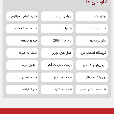
نیازمندی ها
یوتوبروکرز
جراحی بینی
خرید گوشی شیائومی
هزینه پست
بخورات
دانلود آهنگ جدید
سئو در مشهد
نرم افزار CRM
webone.co
فروشگاه انتخاب من
هتل های تهران
کمک به خیریه
میکروبلیدینگ ابرو
قیمت ضایعات آهن
مفتول سیاه
کوچینگ سازمانی
قیمت هبلکس
جک سقفی
خرید میز اداری مدرن
قیمت میلگرد
میز کنفرانس