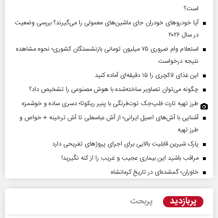
است؟
آیا خودروهای خودران جای ماشین‌های معمولی را می‌گیرند؟ بررسی وضعیت
در سال ۲۰۲۶
استعلام وام ضروری ۷۵ میلیون تومانی بازنشستگان کشوری؛ نحوه مشاهده
نتیجه درخواست
این غذای لاکچری را ۱۵ دقیقه‌ای آماده کنید
چگونه می‌توان تصاویر ساخته‌شده با هوش مصنوعی را تشخیص داد؟
طرز تهیه تارت فلپ‌جک توت‌فرنگی با پنیر ریکوتا؛ دسری ساده و خوشمزه
آشنایی با آش‌های اصیل ایرانی؛ از آش عباسعلی تا آش ترخینه + خواص و
طرز تهیه
پارک شیرین قابلیت‌ بالایی برای اجرای پروژهای تفریحی دارد
مراقب باشید این بیماری عجیب و غریب را از کنه نگیرید!
خاوران؛ گمشده‌ای در تاریخ کرمانشاه
پربازدید
پربحث