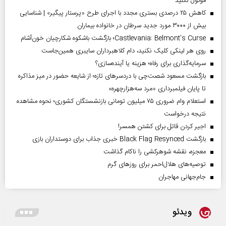
موکول نکنید
کاهش ۲۵ درصدی بستری مجدد با اجرای طرح «پرستار پیگیر» | شناسایی
بیش از ۳۰۰۰ مورد جدید سرطان در خانواده بیماران
Castlevania: Belmont’s Curse؛ بازگشت باشکوه شکارچیان خون‌آشام
روی هر لینکی کلیک نکنید، دام کلاهبرداران سایبری همین‌جاست
سرمایه‌گذاری برای رفاه؛ هزینه یا آینده‌سازی؟
بازگشت مسعود شصت‌چی با دردسر‌های تازه؛ از شایعه حضور در میز مذاکره
تا پایان فیلمبرداری «مرد سه‌هزارچهره»
استعلام وام ضروری ۷۵ میلیون تومانی بازنشستگان کشوری؛ نحوه مشاهده
نتیجه درخواست
اجیر کردن قاتل برای کشتن همسر!
بازگشت Black Flag Resynced خبری جذاب برای دوستداران بازی
معجزه، نقشه شوهرکشی را ناکام گذاشت
توصیه‌های هلال‌احمر برای روز‌های گرم
جام‌جهانی مهاجران
ویدئو