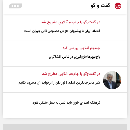
گفت و گو
در گفت‌و‌گو با جام‌جم آنلاین تشریح شد
فاصله ایران با پیشرو‌ان هوش مصنوعی قابل جبران است
جام‌جم آنلاین بررسی کرد
باج‌نیوزها؛ باج‌گیری در لباس افشاگری
در گفت‌و‌گو با جام‌جم آنلاین مطرح شد
شیر مادر جایگزین ندارد | نوزادان را از فواید آن محروم نکنیم
فرهنگ اهدای خون باید نسل به نسل منتقل شود