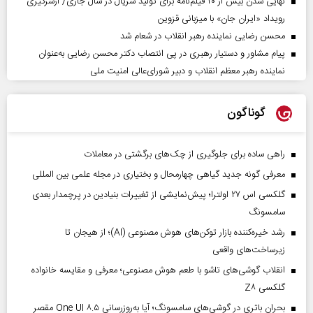
نهایی شدن بیش از ۲۰ فیلم‌نامه برای تولید سریال در سال جاری/ ازسرگیری
رویداد «ایران جان» با میزبانی قزوین
محسن رضایی نماینده رهبر انقلاب در شعام شد
پیام مشاور و دستیار رهبری در پی انتصاب دکتر محسن رضایی به‌عنوان
نماینده رهبر معظم انقلاب و دبیر شورای‌عالی امنیت ملی
گوناگون
راهی ساده برای جلوگیری از چک‌های برگشتی در معاملات
معرفی گونه جدید گیاهی چهارمحال و بختیاری در مجله علمی بین المللی
گلکسی اس ۲۷ اولترا؛ پیش‌نمایشی از تغییرات بنیادین در پرچمدار بعدی
سامسونگ
رشد خیره‌کننده بازار توکن‌های هوش مصنوعی (AI)؛ از هیجان تا
زیرساخت‌های واقعی
انقلاب گوشی‌های تاشو‌ با طعم هوش مصنوعی؛ معرفی و مقایسه خانواده
گلکسی Z۸
بحران باتری در گوشی‌های سامسونگ؛ آیا به‌روزرسانی One UI ۸.۵ مقصر