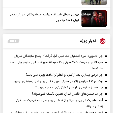
بررسی سریال «اعتراف می‌کنم»؛ ساختارشکنی در ژانر پلیسی
ایران + نقد و تحلیل
اخبار ویژه
چرا «طوبی» مورد استقبال مخاطبان قرار گرفت؟؛ پاسخ سازندگان سریال
صبحانه چی درست کنم؟ معرفی ۳۰ صبحانه سریع، سالم و مقوی برای همه
سلیقه‌ها
چرا برخی بیماران بعد از کرونا و آنفلوآنزا ماه‌ها بهبود نمی‌یابند؟
ثبت‌نام ۲.۵ میلیون زائر در سماح | عبور ۱.۷ میلیون نفر از مرز‌های اربعین
چرا بعد از سفرهای طولانی گوارش‌تان به هم می‌ریزد؟
چرا ساختمان‌های ناایمن تهران تعیین تکلیف نمی‌شوند؟
آمار معلولیت در ایران | بیش از ۱۰.۵ میلیون نفر با محدودیت عملکردی
زندگی می‌کنند
توصیه‌های طب سنتی برای زائران اربعین | بهترین نوشیدنی ضد عطش و