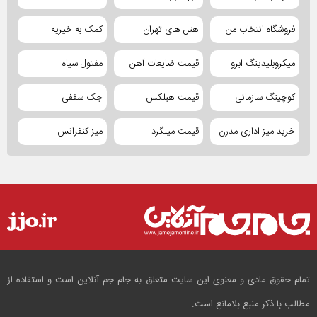
فروشگاه انتخاب من
هتل های تهران
کمک به خیریه
میکروبلیدینگ ابرو
قیمت ضایعات آهن
مفتول سیاه
کوچینگ سازمانی
قیمت هبلکس
جک سقفی
خرید میز اداری مدرن
قیمت میلگرد
میز کنفرانس
تمام حقوق مادی و معنوی این سایت متعلق به جام جم آنلاین است و استفاده از
مطالب با ذکر منبع بلامانع است.