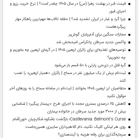
قیمت قبر در بهشت زهرا (س) در سال ۱۴۰۵ چقدر است؟ | نرخ خرید، رزرو و
احیای قبور
چرا گرد و غبار در ایران تشدید شد؟ | حقابه تالاب‌ها مهم‌ترین راهکار مهار
ریزگردهاست
مجازات سنگین برای آدم‌ربایان گوش‌بر
واکسن جدید سرطان پانکراس امیدبخش شد
توصیه‌های تغذیه‌ای برای زائران اربعین ۱۴۰۵ | در گرمای اربعین چه بخوریم و
چه نخوریم؟
گره قتل در دی‌جی پارتی با ۵۰ قسم باز می‌شود
ثبت‌نام بیش از یک میلیون نفر در سماح | زائران «همیار اربعین» را نصب
کنند
متقاضیان ارز اربعین ۱۴۰۵ بخوانند | ثبت‌نام در سامانه سماح را به روز‌های آخر
موکول نکنید
کاهش ۲۵ درصدی بستری مجدد با اجرای طرح «پرستار پیگیر» | شناسایی
بیش از ۳۰۰۰ مورد جدید سرطان در خانواده بیماران
Castlevania: Belmont’s Curse؛ بازگشت باشکوه شکارچیان خون‌آشام
روی هر لینکی کلیک نکنید، دام کلاهبرداران سایبری همین‌جاست
سرمایه‌گذاری برای رفاه؛ هزینه یا آینده‌سازی؟