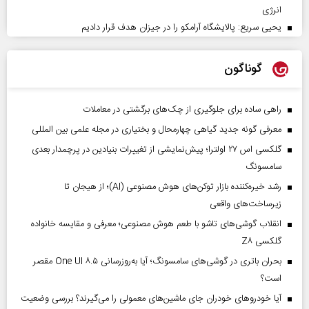
انرژی
یحیی سریع: پالایشگاه آرامکو را در جیزان هدف قرار دادیم
گوناگون
راهی ساده برای جلوگیری از چک‌های برگشتی در معاملات
معرفی گونه جدید گیاهی چهارمحال و بختیاری در مجله علمی بین المللی
گلکسی اس ۲۷ اولترا؛ پیش‌نمایشی از تغییرات بنیادین در پرچمدار بعدی
سامسونگ
رشد خیره‌کننده بازار توکن‌های هوش مصنوعی (AI)؛ از هیجان تا
زیرساخت‌های واقعی
انقلاب گوشی‌های تاشو‌ با طعم هوش مصنوعی؛ معرفی و مقایسه خانواده
گلکسی Z۸
بحران باتری در گوشی‌های سامسونگ؛ آیا به‌روزرسانی One UI ۸.۵ مقصر
است؟
آیا خودروهای خودران جای ماشین‌های معمولی را می‌گیرند؟ بررسی وضعیت