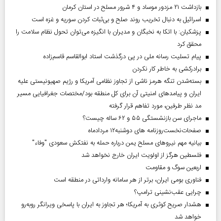
بازداشت ۲۱ مزدور موساد و ۴ شرور مسلح در استان کرمان
اسرائیل به دنبال تخریب روند صلح و بی‌ثبات کردن سوریه و غزه است
پزشکیان: با اتکا به نخبگان و مدیران با انگیزه می‌توان تحول نظام سلامت را
محقق کرد
پیام تسلیت رسانه ملی در پی درگذشت استاد ابوالقاسم قاسم‌زاده
برادرکشی به خاطر کار نکردن
بسته‌شدن تنگه هرمز ناشی از تجاوز نظامی آمریکا و رژیم صهیونیستی علیه
ایران و پیامد‌های امنیتی آن برای کل منطقه بود/مختصات جغرافیایی مسیر
مد نظر طرفین، مورد تفاهم قرار گرفته
ماجرای سن بازنشستگی ۵۵ و ۶۲ ساله چیست؟
صفحات‌نخست‌روزنامه ها‌ی دوشنبه‌۱۲ مردادماه
بیانیه مهم نیروهای مسلح یمن درباره حمله به نفتکش سعودی "وفاء"
فلسطین هرگز از اولویت ایران خارج نخواهد شد
اربعین سوگ و مقاومت
فناوری بومی ایران، برتر از هر سامانه وارداتی در منطقه است
چرایی عقب‌نشینی ترامپ؟
هشدار صریح کوثری به آمریکا؛ هر تجاوز به ایران با پاسخی ویرانگر روبه‌رو
خواهد شد