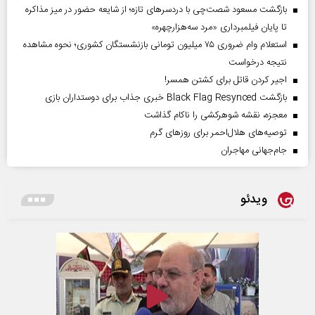
بازگشت مسعود شصت‌چی با دردسر‌های تازه؛ از شایعه حضور در میز مذاکره
تا پایان فیلمبرداری «مرد سه‌هزارچهره»
استعلام وام ضروری ۷۵ میلیون تومانی بازنشستگان کشوری؛ نحوه مشاهده
نتیجه درخواست
اجیر کردن قاتل برای کشتن همسر!
بازگشت Black Flag Resynced خبری جذاب برای دوستداران بازی
معجزه، نقشه شوهرکشی را ناکام گذاشت
توصیه‌های هلال‌احمر برای روز‌های گرم
جام‌جهانی مهاجران
ویدئو