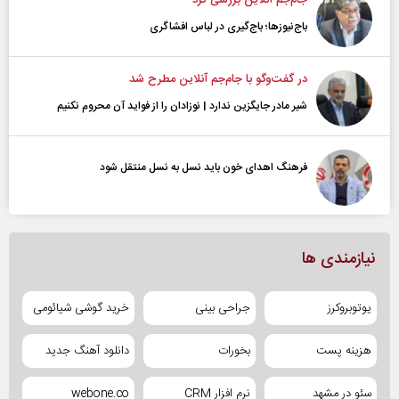
جام‌جم آنلاین بررسی کرد
باج‌نیوزها؛ باج‌گیری در لباس افشاگری
در گفت‌و‌گو با جام‌جم آنلاین مطرح شد
شیر مادر جایگزین ندارد | نوزادان را از فواید آن محروم نکنیم
فرهنگ اهدای خون باید نسل به نسل منتقل شود
نیازمندی ها
یوتوبروکرز
جراحی بینی
خرید گوشی شیائومی
هزینه پست
بخورات
دانلود آهنگ جدید
سئو در مشهد
نرم افزار CRM
webone.co