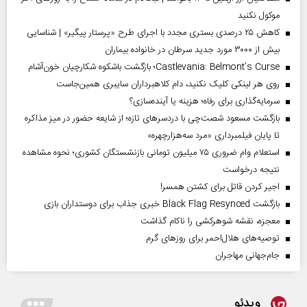
موکول نکنید
کاهش ۲۵ درصدی بستری مجدد با اجرای طرح «پرستار پیگیر» | شناسایی
بیش از ۳۰۰۰ مورد جدید سرطان در خانواده بیماران
Castlevania: Belmont’s Curse؛ بازگشت باشکوه شکارچیان خون‌آشام
روی هر لینکی کلیک نکنید، دام کلاهبرداران سایبری همین‌جاست
سرمایه‌گذاری برای رفاه؛ هزینه یا آینده‌سازی؟
بازگشت مسعود شصت‌چی با دردسر‌های تازه؛ از شایعه حضور در میز مذاکره
تا پایان فیلمبرداری «مرد سه‌هزارچهره»
استعلام وام ضروری ۷۵ میلیون تومانی بازنشستگان کشوری؛ نحوه مشاهده
نتیجه درخواست
اجیر کردن قاتل برای کشتن همسر!
بازگشت Black Flag Resynced خبری جذاب برای دوستداران بازی
معجزه، نقشه شوهرکشی را ناکام گذاشت
توصیه‌های هلال‌احمر برای روز‌های گرم
جام‌جهانی مهاجران
ویدئو