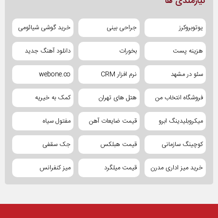
نیازمندی ها
یوتوبروکرز
جراحی بینی
خرید گوشی شیائومی
هزینه پست
بخورات
دانلود آهنگ جدید
سئو در مشهد
نرم افزار CRM
webone.co
فروشگاه انتخاب من
هتل های تهران
کمک به خیریه
میکروبلیدینگ ابرو
قیمت ضایعات آهن
مفتول سیاه
کوچینگ سازمانی
قیمت هبلکس
جک سقفی
خرید میز اداری مدرن
قیمت میلگرد
میز کنفرانس