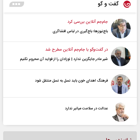
گفت و گو
جام‌جم آنلاین بررسی کرد
باج‌نیوزها؛ باج‌گیری در لباس افشاگری
در گفت‌و‌گو با جام‌جم آنلاین مطرح شد
شیر مادر جایگزین ندارد | نوزادان را از فواید آن محروم نکنیم
فرهنگ اهدای خون باید نسل به نسل منتقل شود
عدالت در سلامت میانبر ندارد