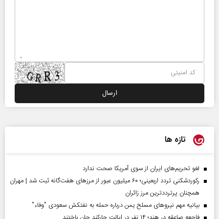
تازه ها
لغو تحریم‌های ایران از سوی آمریکا صحت ندارد
رکوردشکنی تردد اربعینی؛ ۶۰ میلیون عبور از مرزهای هفت‌گانه ثبت شد | مهران
همچنان پرترددترین مرز زائران
بیانیه مهم نیروهای مسلح یمن درباره حمله به نفتکش سعودی "وفاء"
فاجعه صاعقه در هند؛ ۱۴ نفر در ایالت جارکند جان باختند