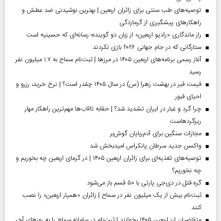
توصیه‌های طب سنتی برای زائران اربعین | بهترین نوشیدنی ضد عطش و
راهکارهای پیشگیری از گرمازدگی
راز ماندگاری «رادیو اربعین» از زبان دو گوینده؛ رسانه‌ای که حسینیه است
ستارگانی که در جام جهانی ۲۰۲۶ بازی نکردند
آغاز رسمی برنامه‌های اربعین ۱۴۰۵ در مرز‌ها | ثبت‌نام سماح به ۱.۷ میلیون نفر
رسید
قیمت قبر در بهشت زهرا (س) در سال ۱۴۰۵ چقدر است؟ | نرخ خرید، رزرو و
احیای قبور
چرا گرد و غبار در ایران تشدید شد؟ | حقابه تالاب‌ها مهم‌ترین راهکار مهار
ریزگردهاست
مجازات سنگین برای آدم‌ربایان گوش‌بر
واکسن جدید سرطان پانکراس امیدبخش شد
توصیه‌های تغذیه‌ای برای زائران اربعین ۱۴۰۵ | در گرمای اربعین چه بخوریم و
چه نخوریم؟
گره قتل در دی‌جی پارتی با ۵۰ قسم باز می‌شود
ثبت‌نام بیش از یک میلیون نفر در سماح | زائران «همیار اربعین» را نصب
کنند
متقاضیان ارز اربعین ۱۴۰۵ بخوانند | ثبت‌نام در سامانه سماح را به روز‌های آخر