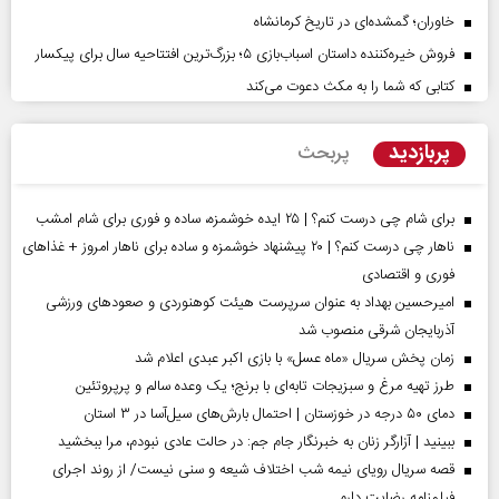
خاوران؛ گمشده‌ای در تاریخ کرمانشاه
فروش خیره‌کننده داستان اسباب‌بازی ۵؛ بزرگ‌ترین افتتاحیه سال برای پیکسار
کتابی که شما را به مکث دعوت می‌کند
پربازدید
پربحث
برای شام چی درست کنم؟ | ۲۵ ایده خوشمزه، ساده و فوری برای شام امشب
ناهار چی درست کنم؟ | ۲۰ پیشنهاد خوشمزه و ساده برای ناهار امروز + غذاهای
فوری و اقتصادی
امیرحسین بهداد به عنوان سرپرست هیئت کوهنوردی و صعودهای ورزشی
آذربایجان شرقی منصوب شد
زمان پخش سریال «ماه عسل» با بازی اکبر عبدی اعلام شد
طرز تهیه مرغ و سبزیجات تابه‌ای با برنج؛ یک وعده سالم و پرپروتئین
دمای ۵۰ درجه در خوزستان | احتمال بارش‌های سیل‌آسا در ۳ استان
ببینید | آزارگر زنان به خبرنگار جام جم: در حالت عادی نبودم، مرا ببخشید
قصه سریال رویای نیمه شب اختلاف شیعه و سنی نیست/ از روند اجرای
فیلمنامه رضایت دارم