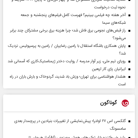
نحوه ثبت درخواست
آخر هفته چه فیلمی ببینیم؟ فهرست کامل فیلم‌های پنجشنبه و جمعه
شبکه‌های سیما
راز قبض‌های نجومی برق فاش شد؛ چرا هزینه برق برخی مشترکان چند برابر
می‌شود؟
پایان همکاری باشگاه استقلال با رامین رضاییان / رامین به پرسپولیس نزدیک
شد؟
رویای تیم ملی، زیر آوار مدرسه / روایت دختر ژیمناستیک‌کاری که آسمانی شد
ایرانیان پای کار اربعین
هشدار هواشناسی برای تهران؛ وزش باد شدید، گردوخاک و بارش باران در راه
است
گوناگون
گلکسی اس ۲۷ اولترا؛ پیش‌نمایشی از تغییرات بنیادین در پرچمدار بعدی
سامسونگ
رشد خیره‌کننده بازار توکن‌های هوش مصنوعی (AI)؛ از هیجان تا