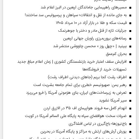
مسیر‌های راهپیمایی جاماندگان اربعین در البرز اعلام شد
به جای مانده از نقل و انتقالات؛ سپاهان و پرسپولیس سد ساختند!
قیمت سکه و طلا در بازار آزاد در ۱۰ مرداد ۱۴۰۵
جزئیات تازه از قتل مادر و دختر با جوهرنمک
رسانه‌های برون‌مرزی راویان جهانی اربعین
ببینید | «چهل روز » محسن چاووشی منتشر شد
بحران کم‌عمق
افزایش سقف اعتبار خرید بازنشستگان کشوری | زمان اعلام مبلغ جدید
تسهیلات خرید از فروشگاه‌ها
اطراف رشت کجا بریم (جاهای دیدنی اطراف رشت)
رهبر یمن: صهیونیسم خطری برای تمام جامعه بشریت است
تعرض به زیرساخت‌های ایران، بنای هژمونی آمریکا را فرو می‌ریزد
سپر آمریکا نشوید
انهدام کامل سه فروند هواپیمای اف ۳۵ در الازرق اردن
ضربات سخت هوافضای سپاه به پایگاه علی السالم آمریکا در کویت
باج‌نیوزها؛ باج‌گیری در لباس افشاگری
یورش آرش‌های ارتش به مراکز و پایگاه‌ آمریکا در بحرین