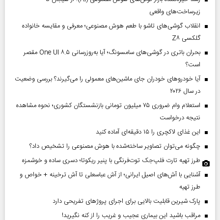
زیرساخت‌های واقعی
انقلاب گوشی‌های تاشو‌ با طعم هوش مصنوعی؛ معرفی و مقایسه خانواده
گلکسی Z۸
بحران باتری در گوشی‌های سامسونگ؛ آیا به‌روزرسانی One UI ۸.۵ مقصر
است؟
آیا خودروهای خودران جای ماشین‌های معمولی را می‌گیرند؟ بررسی وضعیت
در سال ۲۰۲۶
استعلام وام ضروری ۷۵ میلیون تومانی بازنشستگان کشوری؛ نحوه مشاهده
نتیجه درخواست
این غذای لاکچری را ۱۵ دقیقه‌ای آماده کنید
چگونه می‌توان تصاویر ساخته‌شده با هوش مصنوعی را تشخیص داد؟
طرز تهیه تارت فلپ‌جک توت‌فرنگی با پنیر ریکوتا؛ دسری ساده و خوشمزه
آشنایی با آش‌های اصیل ایرانی؛ از آش عباسعلی تا آش ترخینه + خواص و
طرز تهیه
پارک شیرین قابلیت‌ بالایی برای اجرای پروژهای تفریحی دارد
مراقب باشید این بیماری عجیب و غریب را از کنه نگیرید!