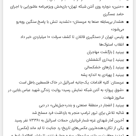
«حنین» دوباره روی آنتن شبکه تهران؛ بازپخش ویژه‌برنامه عاشورایی با اجرای
حامد عسگری
هشدار بی‌سابقه صنعا به عربستان؛ «تشدید تنش با پاسخ سنگین روبه‌رو
می‌شود»
پلیس تهران از دستگیری قاتلان تا کشف سرقت ۱۰ میلیاردی خبر داد
انقلاب استوک‌ها
ببینید | بازگشت مهاجران
ببینید | بیداری آتشفشان
ببینید | رازهای خشکسالی
ببینید | پهپادی به اندازه پشه
عربستان: کلیه اقدامات یک‌جانبه اسرائیل در خاک فلسطین باطل است
«شوق پرواز» به آنتن شبکه نمایش رسید؛ روایت زندگی شهید عباس بابایی در
سالروز شهادت
ببینید | انفجار در منطقۀ صنعتی و بندر«جبل‌علی» در دبی
شائبه تلاش برای ترور ترامپ منجر به بازداشت فرد مسلح شد
آخرین آمار شهدای غزه؛ شمار قربانیان حملات اسرائیل به ۷۳۳۸۱ نفر رسید
یکی از تکان‌دهنده‌ترین عکس‌های تاریخ؛ رد جنایت تا ابد ماند (عکس)
تمدید معافیت سربازی مشمولان سه و چهار فرزندی تا پایان ۱۴۰۷؛ شرایط و