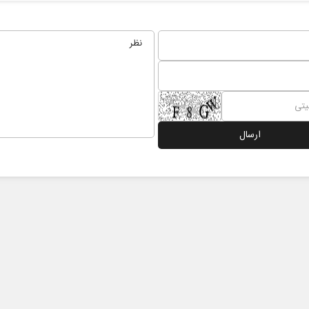
می در مکتب
آشکار شدن استیصال متجاوزان
 نویسنده و
محسن پاک‌آیین - دیپلمات پیشین