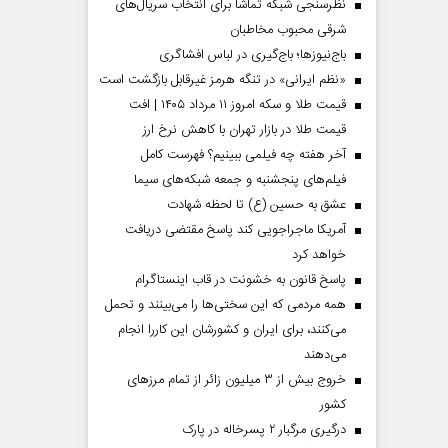
نظرسنجی شبکه تماشا برای انتخاب سریال‌های
شرقی محبوب مخاطبان
باج‌نیوزها؛ باج‌گیری در لباس افشاگری
«نظم ایرانی» در تنگه هرمز غیرقابل بازگشت است
قیمت طلا و سکه امروز ۱۱ مرداد ۱۴۰۵ | افت
قیمت طلا در بازار تهران با کاهش نرخ ارز
آخر هفته چه فیلمی ببینیم؟ فهرست کامل
فیلم‌های پنجشنبه و جمعه شبکه‌های سیما
عشق به حسین (ع) تا لحظه شهادت
آمریکا ماجراجویی کند پاسخ مقتضی دریافت
خواهد کرد
دماه
صفحات نخست‌روزنامه ها‌ی پنجشنبه‌۸ مردادماه
صفحات 
پاسخ قانون به خشونت در قاب اینستاگرام
همه مردمی که این سختی‌ها را می‌بینند و تحمل
می‌کنند، برای ایران و کشورشان این کاررا انجام
می‌دهند
خروج بیش از ۳ میلیون زائر از تمام مرز‌های
کشور
درگیری مرگبار ۲ پسرخاله در پارک