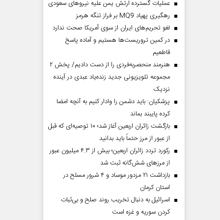
عملیات گسترده ارتش یمن علیه نیروهای سعودی
رهگیری پهپاد MQ9 بر فراز تنگه هرمز
لغو تحریم‌های ایران از سوی آمریکا صحت ندارد
در کمین تروریست‌ها هستیم و آماده پاسخ
قاطعیم
هنرمند منحصر‌به‌فردی را از دست دادیم/ پخش ۲
مجموعه تلویزیونی جدید زنده‌یاد عبدی در آینده
نزدیک
پزشکیان: باید دشمن را وادار کنیم به آنچه امضا
کرده پایبند بماند
بازگشت زائران اربعین آغاز شد؛ ۱۰ توصیه‌ای که قبل
از عبور از مرز حتماً باید بدانید
رکورد تردد زائران اربعین؛ بیش از ۴.۳ میلیون عبور
از مرزهای شش‌گانه ثبت شد
بازداشت ۲۱ مزدور موساد و ۴ شرور مسلح در
استان کرمان
اسرائیل به دنبال تخریب روند صلح و بی‌ثبات
کردن سوریه و غزه است