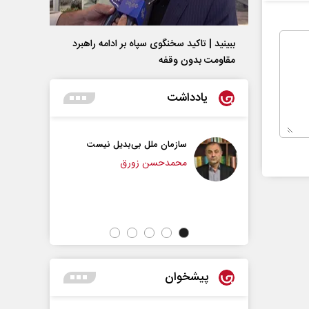
ببینید | تاکید سخنگوی سپاه بر ادامه راهبرد
مقاومت بدون وقفه
یادداشت
سازمان ملل بی‌بدیل نیست
پیامبر اکرم(ص)؛ ده ویژگی 
وظیفه مؤمنان
محمدحسن زورق
حجت‌الاسلام دکتر ناصر رفیعی - پژ
مسائل فرهنگی
پیشخوان