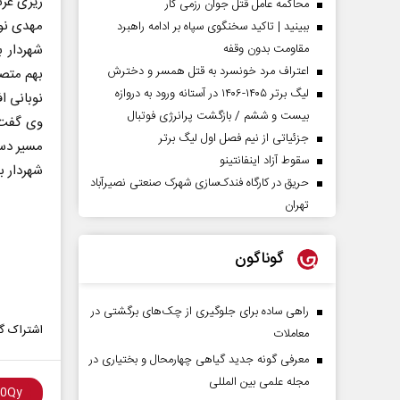
ریزی عر
محاکمه عامل قتل جوان رزمی کار
مهدی نوبانی پی
ببینید | تاکید سخنگوی سپاه بر ادامه راهبرد
شهردار ب
مقاومت بدون وقفه
اعتراف مرد خونسرد به قتل همسر و دخترش
بهم متص
لیگ برتر ۱۴۰۵-۱۴۰۶ در آستانه ورود به دروازه
نوبانی افزود: طول پل ۵۰ و
بیست و ششم / بازگشت پرانرژی فوتبال
وی گفت:
جزئیاتی از نیم فصل اول لیگ برتر
مسیر دست
سقوط آزاد اینفانتینو
شهردار ب
حریق در کارگاه فندک‌سازی شهرک صنعتی نصیرآباد
تهران
گوناگون
راهی ساده برای جلوگیری از چک‌های برگشتی در
اشتراک گذ
معاملات
معرفی گونه جدید گیاهی چهارمحال و بختیاری در
مجله علمی بین المللی