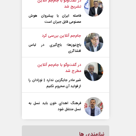
در گفت‌و‌گو با جام‌جم آنلاین
تشریح شد
فاصله ایران با پیشرو‌ان هوش
مصنوعی قابل جبران است
جام‌جم آنلاین بررسی کرد
باج‌نیوزها؛ باج‌گیری در لباس
افشاگری
در گفت‌و‌گو با جام‌جم آنلاین
مطرح شد
شیر مادر جایگزین ندارد | نوزادان را
از فواید آن محروم نکنیم
فرهنگ اهدای خون باید نسل به
نسل منتقل شود
نیازمندی ها