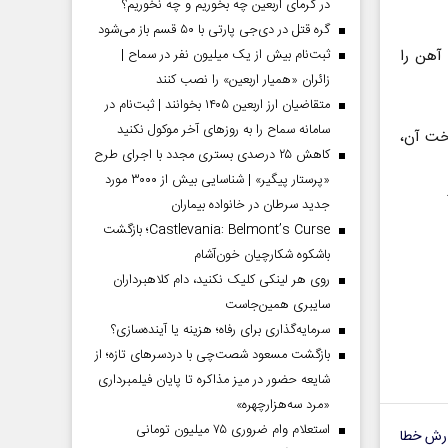
در گرمای اربعین چه بخوریم و چه نخوریم؟
گره قتل در دی‌جی پارتی با ۵۰ قسم باز می‌شود
 آهن را
ثبت‌نام بیش از یک میلیون نفر در سماح |
زائران «همیار اربعین» را نصب کنند
متقاضیان ارز اربعین ۱۴۰۵ بخوانند | ثبت‌نام در
سامانه سماح را به روز‌های آخر موکول نکنید
خت آن،
کاهش ۲۵ درصدی بستری مجدد با اجرای طرح
«پرستار پیگیر» | شناسایی بیش از ۳۰۰۰ مورد
جدید سرطان در خانواده بیماران
Castlevania: Belmont’s Curse؛ بازگشت
باشکوه شکارچیان خون‌آشام
روی هر لینکی کلیک نکنید، دام کلاهبرداران
سایبری همین‌جاست
سرمایه‌گذاری برای رفاه؛ هزینه یا آینده‌سازی؟
بازگشت مسعود شصت‌چی با دردسر‌های تازه؛ از
شایعه حضور در میز مذاکره تا پایان فیلمبرداری
«مرد سه‌هزارچهره»
استعلام وام ضروری ۷۵ میلیون تومانی
رش خطا