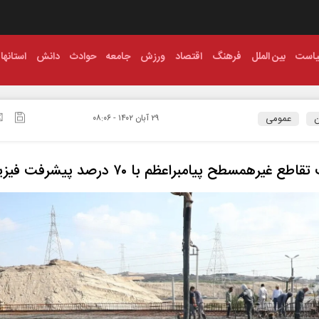
است
بین الملل
فرهنگ
اقتصاد
ورزش
جامعه
حوادث
دانش
استانها
ن
عمومی
۲۹ آبان ۱۴۰۲ - ۰۸:۰۶
ع غیرهمسطح پیامبراعظم با ۷۰ درصد پیشرفت فیزیکی