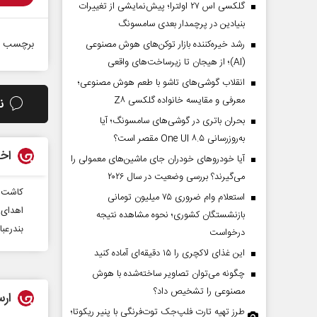
گلکسی اس ۲۷ اولترا؛ پیش‌نمایشی از تغییرات
بنیادین در پرچمدار بعدی سامسونگ
برچسب ه
رشد خیره‌کننده بازار توکن‌های هوش مصنوعی
(AI)؛ از هیجان تا زیرساخت‌های واقعی
انقلاب گوشی‌های تاشو‌ با طعم هوش مصنوعی؛
معرفی و مقایسه خانواده گلکسی Z۸
ن
بحران باتری در گوشی‌های سامسونگ؛ آیا
به‌روزرسانی One UI ۸.۵ مقصر است؟
اخب
آیا خودروهای خودران جای ماشین‌های معمولی را
می‌گیرند؟ بررسی وضعیت در سال ۲۰۲۶
کاشت بیش از 120هزار
استعلام وام ضروری ۷۵ میلیون تومانی
اهدای 
بازنشستگان کشوری؛ نحوه مشاهده نتیجه
بندرعب
درخواست
این غذای لاکچری را ۱۵ دقیقه‌ای آماده کنید
چگونه می‌توان تصاویر ساخته‌شده با هوش
مصنوعی را تشخیص داد؟
ارس
طرز تهیه تارت فلپ‌جک توت‌فرنگی با پنیر ریکوتا؛