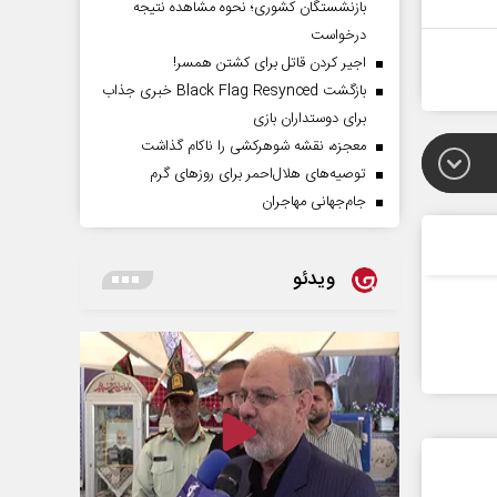
بازنشستگان کشوری؛ نحوه مشاهده نتیجه
درخواست
اجیر کردن قاتل برای کشتن همسر!
بازگشت Black Flag Resynced خبری جذاب
برای دوستداران بازی
معجزه، نقشه شوهرکشی را ناکام گذاشت
توصیه‌های هلال‌احمر برای روز‌های گرم
جام‌جهانی مهاجران
ویدئو