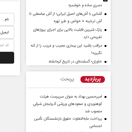
دسری ساده و خوشمزه
آشنایی با آش‌های اصیل ایرانی؛ از آش عباسعلی تا
آش ترخینه + خواص و طرز تهیه
پارک شیرین قابلیت‌ بالایی برای اجرای پروژهای
تفریحی دارد
مراقب باشید این بیماری عجیب و غریب را از کنه
نگیرید!
خاوران؛ گمشده‌ای در تاریخ کرمانشاه
نقش جنگ آمریکا و ایران بر تغییر
هویت ایرانی _ اسلا
موازنه قدرت در خاورمیانه
امام شهید
پربازدید
پربحث
 منظور - رئیس سابق سازمان برنامه و
حجت‌الاسلام دکتر حمید احمدی -
 کشور
پژوهشگر
امیرحسین بهداد به عنوان سرپرست هیئت
کوهنوردی و صعودهای ورزشی آذربایجان شرقی
منصوب شد
پرداخت مابه‌التفاوت حقوق بازنشستگان تأمین
اجتماعی