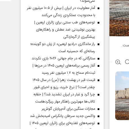
نمی‌شوند؟
آمار معلولیت در ایران | بیش از ۱۰.۵ میلیون نفر
با محدودیت عملکردی زندگی می‌کنند
توصیه‌های طب سنتی برای زائران اربعین |
بهترین نوشیدنی ضد عطش و راهکارهای
پیشگیری از گرمازدگی
راز ماندگاری «رادیو اربعین» از زبان دو گوینده؛
رسانه‌ای که حسینیه است
ستارگانی که در جام جهانی ۲۰۲۶ بازی نکردند
آغاز رسمی برنامه‌های اربعین ۱۴۰۵ در مرز‌ها |
ثبت‌نام سماح به ۱.۷ میلیون نفر رسید
قیمت قبر در بهشت زهرا (س) در سال ۱۴۰۵
چقدر است؟ | نرخ خرید، رزرو و احیای قبور
چرا گرد و غبار در ایران تشدید شد؟ | حقابه
تالاب‌ها مهم‌ترین راهکار مهار ریزگردهاست
مجازات سنگین برای آدم‌ربایان گوش‌بر
واکسن جدید سرطان پانکراس امیدبخش شد
توصیه‌های تغذیه‌ای برای زائران اربعین ۱۴۰۵ |