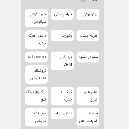
یوتوبروکرز
جراحی بینی
خرید گوشی
شیائومی
هزینه پست
بخورات
دانلود آهنگ
جدید
سئو در مشهد
نرم افزار
webone.co
CRM
فروشگاه
انتخاب من
هتل های
کمک به
میکروبلیدینگ
تهران
خیریه
ابرو
قیمت
مفتول سیاه
کوچینگ
ضایعات آهن
سازمانی