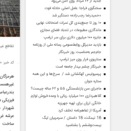
جدید از ۲۴ مرداد روی آنتن می‌رود
سخنگوی فراجا: عامل اصلی حادثه فوت
«حمیدرضا رجب‌زاده» دستگیر شد
۱۰ روز تا جمع‌بندی کل نمرات امتحانات نهایی
ماندگاری مطبوعات در تندباد فضای مجازی
جایزه ۱۰۰ میلیون دلاری برای سر ترامپ
بازدید مدیرکل روابط‌عمومی رسانه ملی از روزنامه
تقاطع غیرهمسطح 
جام‌جم به‌مناسبت روز خبرنگار
سناریوی فرار روی میز ترامپ
کد خبر: ۱۴۳۱۶۴۰
خبرنگار چشم بیدار جامعه است
پرسپولیس کهکشانی شد / سرخ‌ها و این همه
هرمزگان
ستاره جوان
غیرهمسط
ماجرای سن بازنشستگی ۵۵ و ۶۲ ساله چیست؟
کلاهبرداری ۱۰۰ میلیارد ریالی با وعده فروش لوازم
فیزیکی 
خانگی ارزان برای تهیه جهیزیه
شهردار 
آمریکا از تفاهم‌نامه تخلف کرد
عرشه غرب
18 نیمکت، 18 داستان / سرمربیان لیگ
ساخت ای
بیست‌وششم را بشناسید