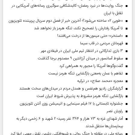
جنگ روایت‌ها در نبرد رمضان؛ کالبدشکافی سوگیری رسانه‌های آمریکایی در
تقابل با ایران
«طوبی ۲» ساخته می‌شود؟؛ آخرین خبر از فصل دوم سریال پربیننده تلویزیون
تا آمریکا رفتارش را تصحیح نکند، تنگه هرمز باز نخواهد شد
«استخر»‌‌؛ حتی میمون‌ها از درخت می‌افتند!
قهرمانان مردمی در قاب سیما
۳ بازی تدارکاتی در انتظار تیم ملی ایران در فیفادی مهر
سقوط آسانسور در میدان آرژانتین ۹ مصدوم برجا گذاشت
گفت‌وگوها آمریکا را مجبور به همراهی کرد
تفاهم با عمان به‌معنی بازگشایی تنگه هرمز نیست
معجزه «محمد صلاح» در ترکیه
گزارشگران رادیو هم‌نفس و همدل مردم در میدان‌های سخت هستند
بازگشایی تنگه هرمز مشروط به پذیرش شروط ایران است
جشنواره تابستانی با ۱۷ فیلم سینمایی و انیمیشن روی آنتن تلویزیون
راویان نصر
آمار شهدای غزه به ۷۳ هزار و ۳۸۴ نفر رسید؛ ۲ شهید و ۶ زخمی دیگر به
بیمارستان‌ها منتقل شدند
رسانه ملی در مقابله با جنگ روانی و شبهه‌افکنی دشمن نقش مهمی ایفا کرد