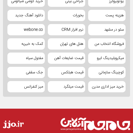
یوتوبروکرز
جراحی بینی
خرید گوشی شیائومی
هزینه پست
بخورات
دانلود آهنگ جدید
سئو در مشهد
نرم افزار CRM
webone.co
فروشگاه انتخاب من
هتل های تهران
کمک به خیریه
میکروبلیدینگ ابرو
قیمت ضایعات آهن
مفتول سیاه
کوچینگ سازمانی
قیمت هبلکس
جک سقفی
خرید میز اداری مدرن
قیمت میلگرد
میز کنفرانس