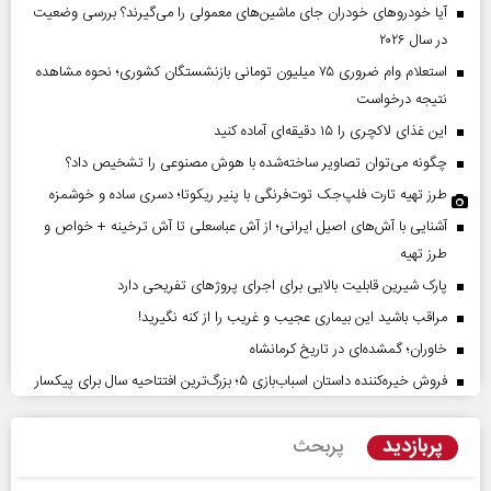
آیا خودروهای خودران جای ماشین‌های معمولی را می‌گیرند؟ بررسی وضعیت
در سال ۲۰۲۶
استعلام وام ضروری ۷۵ میلیون تومانی بازنشستگان کشوری؛ نحوه مشاهده
نتیجه درخواست
این غذای لاکچری را ۱۵ دقیقه‌ای آماده کنید
چگونه می‌توان تصاویر ساخته‌شده با هوش مصنوعی را تشخیص داد؟
طرز تهیه تارت فلپ‌جک توت‌فرنگی با پنیر ریکوتا؛ دسری ساده و خوشمزه
آشنایی با آش‌های اصیل ایرانی؛ از آش عباسعلی تا آش ترخینه + خواص و
طرز تهیه
پارک شیرین قابلیت‌ بالایی برای اجرای پروژهای تفریحی دارد
مراقب باشید این بیماری عجیب و غریب را از کنه نگیرید!
خاوران؛ گمشده‌ای در تاریخ کرمانشاه
فروش خیره‌کننده داستان اسباب‌بازی ۵؛ بزرگ‌ترین افتتاحیه سال برای پیکسار
پربازدید
پربحث