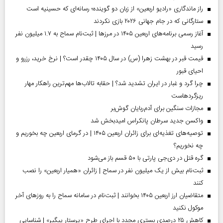
راز ماندگاری «رادیو اربعین» از زبان دو گوینده؛ رسانه‌ای که حسینیه است
ستارگانی که در جام جهانی ۲۰۲۶ بازی نکردند
آغاز رسمی برنامه‌های اربعین ۱۴۰۵ در مرز‌ها | ثبت‌نام سماح به ۱.۷ میلیون نفر
رسید
قیمت قبر در بهشت زهرا (س) در سال ۱۴۰۵ چقدر است؟ | نرخ خرید، رزرو و
احیای قبور
چرا گرد و غبار در ایران تشدید شد؟ | حقابه تالاب‌ها مهم‌ترین راهکار مهار
ریزگردهاست
مجازات سنگین برای آدم‌ربایان گوش‌بر
واکسن جدید سرطان پانکراس امیدبخش شد
توصیه‌های تغذیه‌ای برای زائران اربعین ۱۴۰۵ | در گرمای اربعین چه بخوریم و
چه نخوریم؟
گره قتل در دی‌جی پارتی با ۵۰ قسم باز می‌شود
ثبت‌نام بیش از یک میلیون نفر در سماح | زائران «همیار اربعین» را نصب
کنند
متقاضیان ارز اربعین ۱۴۰۵ بخوانند | ثبت‌نام در سامانه سماح را به روز‌های آخر
موکول نکنید
کاهش ۲۵ درصدی بستری مجدد با اجرای طرح «پرستار پیگیر» | شناسایی