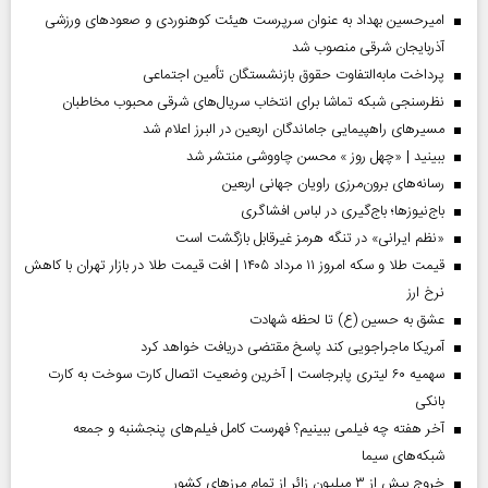
امیرحسین بهداد به عنوان سرپرست هیئت کوهنوردی و صعودهای ورزشی
آذربایجان شرقی منصوب شد
پرداخت مابه‌التفاوت حقوق بازنشستگان تأمین اجتماعی
نظرسنجی شبکه تماشا برای انتخاب سریال‌های شرقی محبوب مخاطبان
مسیر‌های راهپیمایی جاماندگان اربعین در البرز اعلام شد
ببینید | «چهل روز » محسن چاووشی منتشر شد
رسانه‌های برون‌مرزی راویان جهانی اربعین
باج‌نیوزها؛ باج‌گیری در لباس افشاگری
«نظم ایرانی» در تنگه هرمز غیرقابل بازگشت است
قیمت طلا و سکه امروز ۱۱ مرداد ۱۴۰۵ | افت قیمت طلا در بازار تهران با کاهش
نرخ ارز
عشق به حسین (ع) تا لحظه شهادت
آمریکا ماجراجویی کند پاسخ مقتضی دریافت خواهد کرد
سهمیه ۶۰ لیتری پابرجاست | آخرین وضعیت اتصال کارت سوخت به کارت
بانکی
آخر هفته چه فیلمی ببینیم؟ فهرست کامل فیلم‌های پنجشنبه و جمعه
شبکه‌های سیما
خروج بیش از ۳ میلیون زائر از تمام مرز‌های کشور