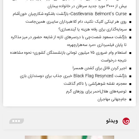
بیش از ۳۰۰۰ مورد جدید سرطان در خانواده بیماران
Castlevania: Belmont’s Curse؛ بازگشت باشکوه شکارچیان خون‌آشام
روی هر لینکی کلیک نکنید، دام کلاهبرداران سایبری همین‌جاست
سرمایه‌گذاری برای رفاه؛ هزینه یا آینده‌سازی؟
بازگشت مسعود شصت‌چی با دردسر‌های تازه؛ از شایعه حضور در میز مذاکره
تا پایان فیلمبرداری «مرد سه‌هزارچهره»
استعلام وام ضروری ۷۵ میلیون تومانی بازنشستگان کشوری؛ نحوه مشاهده
نتیجه درخواست
اجیر کردن قاتل برای کشتن همسر!
بازگشت Black Flag Resynced خبری جذاب برای دوستداران بازی
معجزه، نقشه شوهرکشی را ناکام گذاشت
توصیه‌های هلال‌احمر برای روز‌های گرم
جام‌جهانی مهاجران
ویدئو