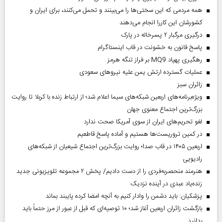
همه مردمی که این سختی‌ها را می‌بینند و تحمل می‌کنند، برای ایران و
کشورشان این کاررا انجام می‌دهند
درگیری مرگبار ۲ پسرخاله در پارک
پاسخ قانون به خشونت در قاب اینستاگرام
رهگیری پهپاد MQ9 بر فراز تنگه هرمز
عملیات گسترده ارتش یمن علیه نیروهای سعودی
‌زائران سبز
ویژه‌برنامه‌های اربعین شبکه‌های سیما اعلام شد؛ از ارتباط زنده با کربلا تا روایت
بزرگ‌ترین اجتماع معنوی جهان
لغو تحریم‌های ایران از سوی آمریکا صحت ندارد
در کمین تروریست‌ها هستیم و آماده پاسخ قاطعیم
اربعین ۱۴۰۵ در قاب صدا؛ روایت بزرگ‌ترین اجتماع شیعیان از شبکه‌های
رادیویی
هنرمند منحصر‌به‌فردی را از دست دادیم/ پخش ۲ مجموعه تلویزیونی جدید
زنده‌یاد عبدی در آینده نزدیک
پزشکیان: باید دشمن را وادار کنیم به آنچه امضا کرده پایبند بماند
بازگشت زائران اربعین آغاز شد؛ ۱۰ توصیه‌ای که قبل از عبور از مرز حتماً باید
بدانید