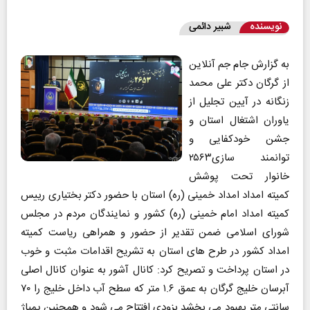
نویسنده
شبیر دائمی
به گزارش جام جم آنلاین
از گرگان دکتر علی محمد
زنگانه در آیین تجلیل از
یاوران اشتغال استان و
جشن خودکفایی و
توانمند سازی۲۵۶۳
خانوار تحت پوشش
کمیته امداد امداد خمینی (ره) استان با حضور دکتر بختیاری رییس
کمیته امداد امام خمینی (ره) کشور و نمایندگان مردم در مجلس
شورای اسلامی ضمن تقدیر از حضور و همراهی ریاست کمیته
امداد کشور در طرح های استان به تشریح اقدامات مثبت و خوب
در استان پرداخت و تصریح کرد: کانال آشور به عنوان کانال اصلی
آبرسان خلیج گرگان به عمق ۱.۶ متر که سطح آب داخل خلیج را ۷۰
سانتی متر بهبود می بخشد بزودی افتتاح می شود و همچنین پمپاژ