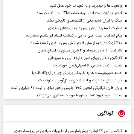
واقعیت‌ها را بپذیرید و به تعهدات خود عمل کنید
اعلام جزئیات ثبت ادعا، تهیه نقشه UTM و ارائه مادر سند
جنگ با ایران شاید یکی از اشتباه‌های تاریخی باشد
عملیات گسترده ارتش یمن علیه نیروهای سعودی
پیام تسلیت رسانه ملی در پی درگذشت استاد ابوالقاسم قاسم‌زاده
۳۰۰ کودک در غزه از زمان اعلام آتش بس تا کنون کشته شدند
بازداشت ۲۱ مزدور موساد و ۴ شرور مسلح در استان کرمان
گفتگوی تلفنی وزرای امور خارجه ایران و موریتانی
ببینید | اتحاد مقدس، از اصولی‌ترین امور است
حمله صهیونیست ها به خبرنگار پرس‌تی‌وی در اردوگاه قلندیا
دولت لبنان مذاکرات و امتیازدهی به تل‌آویو را متوقف کند
پایان طرح ترافیکی اربعین ۱۴۰۵ پلیس راهور فراجا با ثبت ۶۷ میلیون تردد
ببینید | خود فروخته‌ها چطور با موساد همکاری می‌کردند؟
گوناگون
گلکسی اس ۲۷ اولترا؛ پیش‌نمایشی از تغییرات بنیادین در پرچمدار بعدی