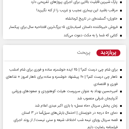
پارک شیرین قابلیت‌ بالایی برای اجرای پروژهای تفریحی دارد
مراقب باشید این بیماری عجیب و غریب را از کنه نگیرید!
خاوران؛ گمشده‌ای در تاریخ کرمانشاه
فروش خیره‌کننده داستان اسباب‌بازی ۵؛ بزرگ‌ترین افتتاحیه سال برای پیکسار
کتابی که شما را به مکث دعوت می‌کند
پربازدید
پربحث
برای شام چی درست کنم؟ | ۲۵ ایده خوشمزه، ساده و فوری برای شام امشب
ناهار چی درست کنم؟ | ۲۰ پیشنهاد خوشمزه و ساده برای ناهار امروز + غذاهای
فوری و اقتصادی
امیرحسین بهداد به عنوان سرپرست هیئت کوهنوردی و صعودهای ورزشی
آذربایجان شرقی منصوب شد
زمان پخش سریال «ماه عسل» با بازی اکبر عبدی اعلام شد
دمای ۵۰ درجه در خوزستان | احتمال بارش‌های سیل‌آسا در ۳ استان
قصه سریال رویای نیمه شب اختلاف شیعه و سنی نیست/ از روند اجرای
فیلمنامه رضایت دارم