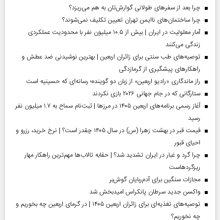
چرا بعد از سفرهای طولانی گوارش‌تان به هم می‌ریزد؟
چرا ساختمان‌های ناایمن تهران تعیین تکلیف نمی‌شوند؟
آمار معلولیت در ایران | بیش از ۱۰.۵ میلیون نفر با محدودیت عملکردی
زندگی می‌کنند
توصیه‌های طب سنتی برای زائران اربعین | بهترین نوشیدنی ضد عطش و
راهکارهای پیشگیری از گرمازدگی
راز ماندگاری «رادیو اربعین» از زبان دو گوینده؛ رسانه‌ای که حسینیه است
ستارگانی که در جام جهانی ۲۰۲۶ بازی نکردند
آغاز رسمی برنامه‌های اربعین ۱۴۰۵ در مرز‌ها | ثبت‌نام سماح به ۱.۷ میلیون نفر
رسید
قیمت قبر در بهشت زهرا (س) در سال ۱۴۰۵ چقدر است؟ | نرخ خرید، رزرو و
احیای قبور
چرا گرد و غبار در ایران تشدید شد؟ | حقابه تالاب‌ها مهم‌ترین راهکار مهار
ریزگردهاست
مجازات سنگین برای آدم‌ربایان گوش‌بر
واکسن جدید سرطان پانکراس امیدبخش شد
توصیه‌های تغذیه‌ای برای زائران اربعین ۱۴۰۵ | در گرمای اربعین چه بخوریم و
چه نخوریم؟