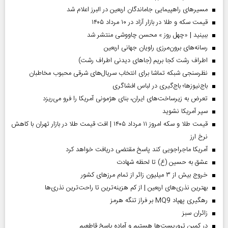
مسیر‌های راهپیمایی جاماندگان اربعین در البرز اعلام شد
قیمت سکه و طلا در بازار آزاد در ۱۰ مرداد ۱۴۰۵
ببینید | «چهل روز » محسن چاووشی منتشر شد
رسانه‌های برون‌مرزی راویان جهانی اربعین
اطراف رشت کجا بریم (جاهای دیدنی اطراف رشت)
نظرسنجی شبکه تماشا برای انتخاب سریال‌های شرقی محبوب مخاطبان
باج‌نیوزها؛ باج‌گیری در لباس افشاگری
تعرض به زیرساخت‌های ایران، بنای هژمونی آمریکا را فرو می‌ریزد
سپر آمریکا نشوید
قیمت طلا و سکه امروز ۱۱ مرداد ۱۴۰۵ | افت قیمت طلا در بازار تهران با کاهش
نرخ ارز
آمریکا ماجراجویی کند پاسخ مقتضی دریافت خواهد کرد
عشق به حسین (ع) تا لحظه شهادت
خروج بیش از ۳ میلیون زائر از تمام مرز‌های کشور
بهترین نذری‌های اربعین | از کم هزینه‌ترین تا راحت‌ترین نذری‌ها
رهگیری پهپاد MQ9 بر فراز تنگه هرمز
‌زائران سبز
در کمین تروریست‌ها هستیم و آماده پاسخ قاطعیم