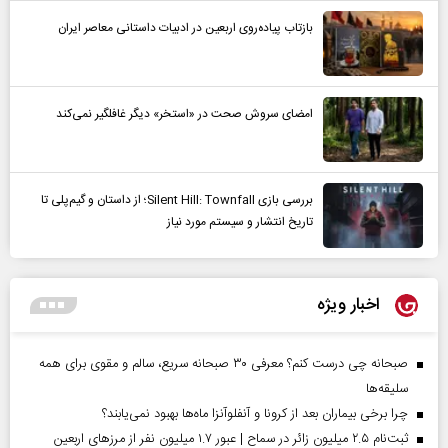
بازتاب پیاده‌روی اربعین در ادبیات داستانی معاصر ایران
امضای سروش صحت در «استخر» دیگر غافلگیر نمی‌کند
بررسی بازی Silent Hill: Townfall؛ از داستان و گیم‌پلی تا
تاریخ انتشار و سیستم مورد نیاز
اخبار ویژه
صبحانه چی درست کنم؟ معرفی ۳۰ صبحانه سریع، سالم و مقوی برای همه
سلیقه‌ها
چرا برخی بیماران بعد از کرونا و آنفلوآنزا ماه‌ها بهبود نمی‌یابند؟
ثبت‌نام ۲.۵ میلیون زائر در سماح | عبور ۱.۷ میلیون نفر از مرز‌های اربعین