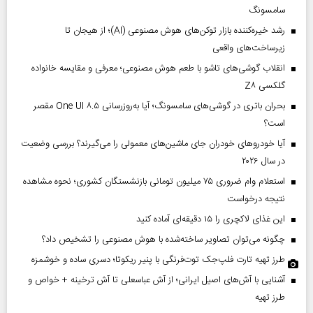
سامسونگ
رشد خیره‌کننده بازار توکن‌های هوش مصنوعی (AI)؛ از هیجان تا
زیرساخت‌های واقعی
انقلاب گوشی‌های تاشو‌ با طعم هوش مصنوعی؛ معرفی و مقایسه خانواده
گلکسی Z۸
بحران باتری در گوشی‌های سامسونگ؛ آیا به‌روزرسانی One UI ۸.۵ مقصر
است؟
آیا خودروهای خودران جای ماشین‌های معمولی را می‌گیرند؟ بررسی وضعیت
در سال ۲۰۲۶
استعلام وام ضروری ۷۵ میلیون تومانی بازنشستگان کشوری؛ نحوه مشاهده
نتیجه درخواست
این غذای لاکچری را ۱۵ دقیقه‌ای آماده کنید
چگونه می‌توان تصاویر ساخته‌شده با هوش مصنوعی را تشخیص داد؟
طرز تهیه تارت فلپ‌جک توت‌فرنگی با پنیر ریکوتا؛ دسری ساده و خوشمزه
آشنایی با آش‌های اصیل ایرانی؛ از آش عباسعلی تا آش ترخینه + خواص و
طرز تهیه