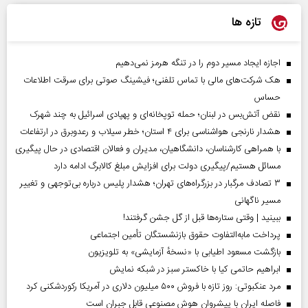
تازه ها
اجازه ایجاد مسیر دوم را در تنگه هرمز نمی‌دهیم
هک شرکت‌های مالی با تماس تلفنی؛ فیشینگ صوتی برای سرقت اطلاعات
حساس
نقض آتش‌بس در لبنان؛ حمله توپخانه‌ای و پهپادی اسرائیل به چند شهرک
هشدار نارنجی هواشناسی برای ۴ استان؛ خطر سیلاب و رعدوبرق در ارتفاعات
با همراهی کارشناسان، دانشگاهیان، مدیران و فعالان اقتصادی در حال پیگیری
مسائل هستیم/پیگیری دولت برای افزایش مبلغ کالابرگ ادامه دارد
۳ تصادف مرگبار در بزرگراه‌های تهران؛ هشدار پلیس درباره بی‌توجهی و تغییر
مسیر ناگهانی
ببینید | وقتی ستاره‌ها قبل از گل جشن گرفتند!
پرداخت مابه‌التفاوت حقوق بازنشستگان تأمین اجتماعی
بازگشت مسعود اطیابی با «نسخهٔ آزمایشی» به تلویزیون
ابراهیم حاتمی کیا با خاکستر سبز در شبکه نمایش
مرد عنکبوتی: روز تازه با فروش ۵۰۰ میلیون دلاری در آمریکا رکوردشکنی کرد
فاصله ایران با پیشرو‌ان هوش مصنوعی قابل جبران است