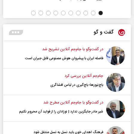
گفت و گو
در گفت‌و‌گو با جام‌جم آنلاین تشریح شد
فاصله ایران با پیشرو‌ان هوش مصنوعی قابل جبران است
جام‌جم آنلاین بررسی کرد
باج‌نیوزها؛ باج‌گیری در لباس افشاگری
در گفت‌و‌گو با جام‌جم آنلاین مطرح شد
شیر مادر جایگزین ندارد | نوزادان را از فواید آن محروم نکنیم
فرهنگ اهدای خون باید نسل به نسل منتقل شود