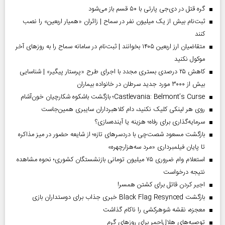
گره قتل در دی‌جی پارتی با ۵۰ قسم باز می‌شود
ثبت‌نام بیش از یک میلیون نفر در سماح | زائران «همیار اربعین» را نصب
کنند
متقاضیان ارز اربعین ۱۴۰۵ بخوانند | ثبت‌نام در سامانه سماح را به روز‌های آخر
موکول نکنید
کاهش ۲۵ درصدی بستری مجدد با اجرای طرح «پرستار پیگیر» | شناسایی
بیش از ۳۰۰۰ مورد جدید سرطان در خانواده بیماران
Castlevania: Belmont’s Curse؛ بازگشت باشکوه شکارچیان خون‌آشام
روی هر لینکی کلیک نکنید، دام کلاهبرداران سایبری همین‌جاست
سرمایه‌گذاری برای رفاه؛ هزینه یا آینده‌سازی؟
بازگشت مسعود شصت‌چی با دردسر‌های تازه؛ از شایعه حضور در میز مذاکره
تا پایان فیلمبرداری «مرد سه‌هزارچهره»
استعلام وام ضروری ۷۵ میلیون تومانی بازنشستگان کشوری؛ نحوه مشاهده
نتیجه درخواست
اجیر کردن قاتل برای کشتن همسر!
بازگشت Black Flag Resynced خبری جذاب برای دوستداران بازی
معجزه، نقشه شوهرکشی را ناکام گذاشت
توصیه‌های هلال‌احمر برای روز‌های گرم