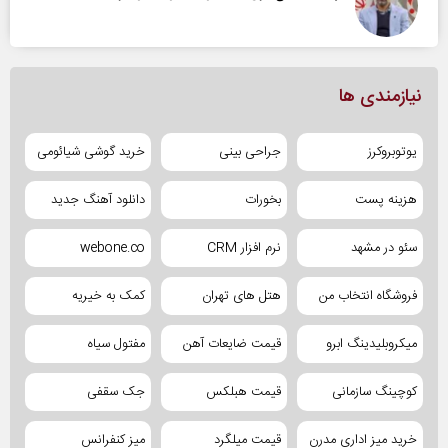
نیازمندی ها
یوتوبروکرز
جراحی بینی
خرید گوشی شیائومی
هزینه پست
بخورات
دانلود آهنگ جدید
سئو در مشهد
نرم افزار CRM
webone.co
فروشگاه انتخاب من
هتل های تهران
کمک به خیریه
میکروبلیدینگ ابرو
قیمت ضایعات آهن
مفتول سیاه
کوچینگ سازمانی
قیمت هبلکس
جک سقفی
خرید میز اداری مدرن
قیمت میلگرد
میز کنفرانس