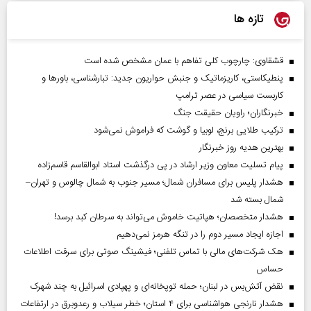
تازه ها
قشقاوی: چارچوب کلی تفاهم با عمان مشخص شده است
پنطیکاستی، کاریزماتیک و جنبش حواریون جدید: تبارشناسی، باور‌ها و
کاربست سیاسی در عصر ترامپ
خبرنگاران؛ راویان حقیقت جنگ
ترکیب طلایی برنج، لوبیا و گوشت که فراموش نمی‌شود
بهترین هدیه روز خبرنگار
پیام تسلیت معاون وزیر ارشاد در پی درگذشت استاد ابوالقاسم قاسم‌زاده
هشدار پلیس برای مسافران شمال؛ مسیر جنوب به شمال چالوس و تهران–
شمال بسته شد
هشدار متخصصان؛ هپاتیت خاموش می‌تواند به سرطان کبد برسد!
اجازه ایجاد مسیر دوم را در تنگه هرمز نمی‌دهیم
هک شرکت‌های مالی با تماس تلفنی؛ فیشینگ صوتی برای سرقت اطلاعات
حساس
نقض آتش‌بس در لبنان؛ حمله توپخانه‌ای و پهپادی اسرائیل به چند شهرک
هشدار نارنجی هواشناسی برای ۴ استان؛ خطر سیلاب و رعدوبرق در ارتفاعات