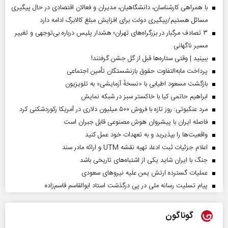
با همراهی کارشناسان، دانشگاهیان، مدیران و فعالان اقتصادی در حال پیگیری
مسائل هستیم/پیگیری دولت برای افزایش مبلغ کالابرگ ادامه دارد
۳ تصادف مرگبار در بزرگراه‌های تهران؛ هشدار پلیس درباره بی‌توجهی و تغییر
مسیر ناگهانی
ببینید | وقتی ستاره‌ها قبل از گل جشن گرفتند!
پرداخت مابه‌التفاوت حقوق بازنشستگان تأمین اجتماعی
بازگشت مسعود اطیابی با «نسخهٔ آزمایشی» به تلویزیون
ابراهیم حاتمی کیا با خاکستر سبز در شبکه نمایش
مرد عنکبوتی: روز تازه با فروش ۵۰۰ میلیون دلاری در آمریکا رکوردشکنی کرد
فاصله ایران با پیشرو‌ان هوش مصنوعی قابل جبران است
واقعیت‌ها را بپذیرید و به تعهدات خود عمل کنید
اعلام جزئیات ثبت ادعا، تهیه نقشه UTM و ارائه مادر سند
جنگ با ایران شاید یکی از اشتباه‌های تاریخی باشد
عملیات گسترده ارتش یمن علیه نیروهای سعودی
پیام تسلیت رسانه ملی در پی درگذشت استاد ابوالقاسم قاسم‌زاده
گوناگون