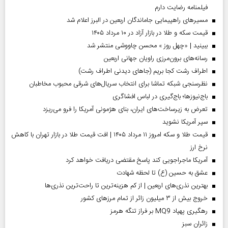
فیلمنامه رضایت دارم
مسیر‌های راهپیمایی جاماندگان اربعین در البرز اعلام شد
قیمت سکه و طلا در بازار آزاد در ۱۰ مرداد ۱۴۰۵
ببینید | «چهل روز » محسن چاووشی منتشر شد
رسانه‌های برون‌مرزی راویان جهانی اربعین
اطراف رشت کجا بریم (جاهای دیدنی اطراف رشت)
نظرسنجی شبکه تماشا برای انتخاب سریال‌های شرقی محبوب مخاطبان
باج‌نیوزها؛ باج‌گیری در لباس افشاگری
تعرض به زیرساخت‌های ایران، بنای هژمونی آمریکا را فرو می‌ریزد
سپر آمریکا نشوید
قیمت طلا و سکه امروز ۱۱ مرداد ۱۴۰۵ | افت قیمت طلا در بازار تهران با کاهش
نرخ ارز
آمریکا ماجراجویی کند پاسخ مقتضی دریافت خواهد کرد
عشق به حسین (ع) تا لحظه شهادت
بهترین نذری‌های اربعین | از کم هزینه‌ترین تا راحت‌ترین نذری‌ها
خروج بیش از ۳ میلیون زائر از تمام مرز‌های کشور
رهگیری پهپاد MQ9 بر فراز تنگه هرمز
‌زائران سبز