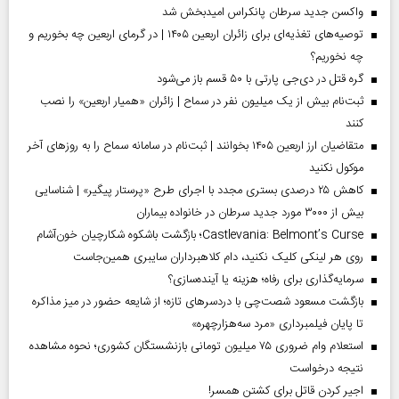
واکسن جدید سرطان پانکراس امیدبخش شد
توصیه‌های تغذیه‌ای برای زائران اربعین ۱۴۰۵ | در گرمای اربعین چه بخوریم و
چه نخوریم؟
گره قتل در دی‌جی پارتی با ۵۰ قسم باز می‌شود
ثبت‌نام بیش از یک میلیون نفر در سماح | زائران «همیار اربعین» را نصب
کنند
متقاضیان ارز اربعین ۱۴۰۵ بخوانند | ثبت‌نام در سامانه سماح را به روز‌های آخر
موکول نکنید
کاهش ۲۵ درصدی بستری مجدد با اجرای طرح «پرستار پیگیر» | شناسایی
بیش از ۳۰۰۰ مورد جدید سرطان در خانواده بیماران
Castlevania: Belmont’s Curse؛ بازگشت باشکوه شکارچیان خون‌آشام
روی هر لینکی کلیک نکنید، دام کلاهبرداران سایبری همین‌جاست
سرمایه‌گذاری برای رفاه؛ هزینه یا آینده‌سازی؟
بازگشت مسعود شصت‌چی با دردسر‌های تازه؛ از شایعه حضور در میز مذاکره
تا پایان فیلمبرداری «مرد سه‌هزارچهره»
استعلام وام ضروری ۷۵ میلیون تومانی بازنشستگان کشوری؛ نحوه مشاهده
نتیجه درخواست
اجیر کردن قاتل برای کشتن همسر!