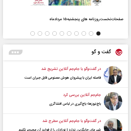
صفحات‌نخست‌روزنامه ها‌ی پنجشنبه‌۱۵ مردادماه
گفت و گو
در گفت‌و‌گو با جام‌جم آنلاین تشریح شد
فاصله ایران با پیشرو‌ان هوش مصنوعی قابل جبران است
جام‌جم آنلاین بررسی کرد
باج‌نیوزها؛ باج‌گیری در لباس افشاگری
در گفت‌و‌گو با جام‌جم آنلاین مطرح شد
شیر مادر جایگزین ندارد | نوزادان را از فواید آن محروم نکنیم