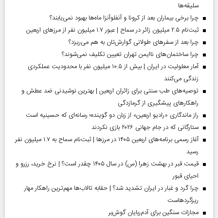
سلیقه‌ها
چرا برخی بیماران بعد از کرونا و آنفلوآنزا ماه‌ها بهبود نمی‌یابند؟
ثبت‌نام ۲.۵ میلیون زائر در سماح | عبور ۱.۷ میلیون نفر از مرز‌های اربعین
چرا بعد از سفرهای طولانی گوارش‌تان به هم می‌ریزد؟
چرا ساختمان‌های ناایمن تهران تعیین تکلیف نمی‌شوند؟
آمار معلولیت در ایران | بیش از ۱۰.۵ میلیون نفر با محدودیت عملکردی
زندگی می‌کنند
توصیه‌های طب سنتی برای زائران اربعین | بهترین نوشیدنی ضد عطش و
راهکارهای پیشگیری از گرمازدگی
راز ماندگاری «رادیو اربعین» از زبان دو گوینده؛ رسانه‌ای که حسینیه است
ستارگانی که در جام جهانی ۲۰۲۶ بازی نکردند
آغاز رسمی برنامه‌های اربعین ۱۴۰۵ در مرز‌ها | ثبت‌نام سماح به ۱.۷ میلیون نفر
رسید
قیمت قبر در بهشت زهرا (س) در سال ۱۴۰۵ چقدر است؟ | نرخ خرید، رزرو و
احیای قبور
چرا گرد و غبار در ایران تشدید شد؟ | حقابه تالاب‌ها مهم‌ترین راهکار مهار
ریزگردهاست
مجازات سنگین برای آدم‌ربایان گوش‌بر