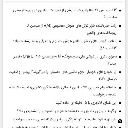
گلکسی اس ۲۷ اولترا؛ پیش‌نمایشی از تغییرات بنیادین در پرچمدار بعدی
سامسونگ
رشد خیره‌کننده بازار توکن‌های هوش مصنوعی (AI)؛ از هیجان تا
زیرساخت‌های واقعی
انقلاب گوشی‌های تاشو‌ با طعم هوش مصنوعی؛ معرفی و مقایسه خانواده
گلکسی Z۸
بحران باتری در گوشی‌های سامسونگ؛ آیا به‌روزرسانی One UI ۸.۵ مقصر
است؟
آیا خودروهای خودران جای ماشین‌های معمولی را می‌گیرند؟ بررسی وضعیت
در سال ۲۰۲۶
استعلام وام ضروری ۷۵ میلیون تومانی بازنشستگان کشوری؛ نحوه مشاهده
نتیجه درخواست
این غذای لاکچری را ۱۵ دقیقه‌ای آماده کنید
چگونه می‌توان تصاویر ساخته‌شده با هوش مصنوعی را تشخیص داد؟
طرز تهیه تارت فلپ‌جک توت‌فرنگی با پنیر ریکوتا؛ دسری ساده و خوشمزه
آشنایی با آش‌های اصیل ایرانی؛ از آش عباسعلی تا آش ترخینه + خواص و