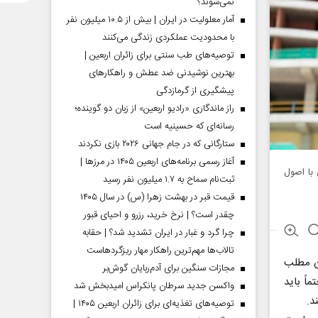
نمی‌شوند؟
آمار معلولیت در ایران | بیش از ۱۰.۵ میلیون نفر
با محدودیت عملکردی زندگی می‌کنند
توصیه‌های طب سنتی برای زائران اربعین |
بهترین نوشیدنی ضد عطش و راهکارهای
پیشگیری از گرمازدگی
راز ماندگاری «رادیو اربعین» از زبان دو گوینده؛
رسانه‌ای که حسینیه است
ستارگانی که در جام جهانی ۲۰۲۶ بازی نکردند
آغاز رسمی برنامه‌های اربعین ۱۴۰۵ در مرز‌ها |
 با اصول
ثبت‌نام سماح به ۱.۷ میلیون نفر رسید
قیمت قبر در بهشت زهرا (س) در سال ۱۴۰۵
چقدر است؟ | نرخ خرید، رزرو و احیای قبور
چرا گرد و غبار در ایران تشدید شد؟ | حقابه
تالاب‌ها مهم‌ترین راهکار مهار ریزگردهاست
ان مطلب
مجازات سنگین برای آدم‌ربایان گوش‌بر
اً باید
واکسن جدید سرطان پانکراس امیدبخش شد
د.
توصیه‌های تغذیه‌ای برای زائران اربعین ۱۴۰۵ |