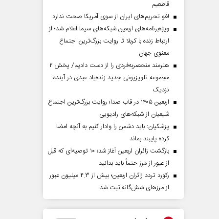
قاطعیم
لغو تحریم‌های ایران از سوی آمریکا صحت ندارد
ویژه‌برنامه‌های اربعین شبکه‌های سیما اعلام شد؛ از
ارتباط زنده با کربلا تا روایت بزرگ‌ترین اجتماع
معنوی جهان
هنرمند منحصر‌به‌فردی را از دست دادیم/ پخش ۲
مجموعه تلویزیونی جدید زنده‌یاد عبدی در آینده
نزدیک
اربعین ۱۴۰۵ در قاب صدا؛ روایت بزرگ‌ترین اجتماع
شیعیان از شبکه‌های رادیویی
پزشکیان: باید دشمن را وادار کنیم به آنچه امضا
کرده پایبند بماند
بازگشت زائران اربعین آغاز شد؛ ۱۰ توصیه‌ای که قبل
از عبور از مرز حتماً باید بدانید
رکورد تردد زائران اربعین؛ بیش از ۴.۳ میلیون عبور
از مرزهای شش‌گانه ثبت شد