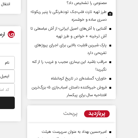
مصنوعی را تشخیص داد؟
انتقال
طرز تهیه تارت فلپ‌جک توت‌فرنگی با پنیر ریکوتا؛
دسری ساده و خوشمزه
آشنایی با آش‌های اصیل ایرانی؛ از آش عباسعلی تا
ارس
آش ترخینه + خواص و طرز تهیه
پارک شیرین قابلیت‌ بالایی برای اجرای پروژهای
تفریحی دارد
مراقب باشید این بیماری عجیب و غریب را از کنه
وی حقیقتِ آرامش‌ بخش
روز روایتگران حقیقت
نگیرید!
خاوران؛ گمشده‌ای در تاریخ کرمانشاه
دکتر حسین قرایی - مدیر کل روابط عمو
فروش خیره‌کننده داستان اسباب‌بازی ۵؛ بزرگ‌ترین
رسانه ملی
افتتاحیه سال برای پیکسار
پربازدید
پربحث
امیرحسین بهداد به عنوان سرپرست هیئت