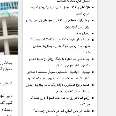
میدان‌های سخت هستند
بازگشایی تنگه هرمز مشروط به پذیرش شروط
ایران است
جشنواره تابستانی با ۱۷ فیلم سینمایی و انیمیشن
روی آنتن تلویزیون
راویان نصر
آمار شهدای غزه به ۷۳ هزار و ۳۸۴ نفر رسید؛ ۲
شهید و ۶ زخمی دیگر به بیمارستان‌ها منتقل
شدند
رسانه ملی در مقابله با جنگ روانی و شبهه‌افکنی
پیمانکارا
دشمن نقش مهمی ایفا کرد
حقوقی آشن
ببینید | «لبالب»؛ نخستین سریال مستند داستانی
تولید شده با هوش مصنوعی روی آنتن شبکه دو
کد خبر: ۱۴۲۷۹۳۰
هشدار پژوهشگران درباره یک ماده پرکاربرد؛ نقش
پلی‌اتیلن در تشدید کبد چرب
دبیر انج
رژیم گیاه‌خواری در ماه چند کیلو از وزن شما کم
فوق گفت:
می‌کند؟
دستگاه ه
علت افزایش قبض آب در تابستان چیست؟