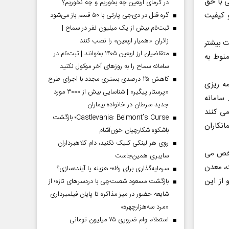
ی با حق
در گرمای اربعین چه بخوریم و چه نخوریم؟
 کیفیت
گره قتل در دی‌جی پارتی با ۵۰ قسم باز می‌شود
ثبت‌نام بیش از یک میلیون نفر در سماح |
زائران «همیار اربعین» را نصب کنند
ت بیشتر
متقاضیان ارز اربعین ۱۴۰۵ بخوانند | ثبت‌نام در
منوط به
سامانه سماح را به روز‌های آخر موکول نکنید
کاهش ۲۵ درصدی بستری مجدد با اجرای طرح
مه ریزی
«پرستار پیگیر» | شناسایی بیش از ۳۰۰۰ مورد
سامانه
جدید سرطان در خانواده بیماران
می کنند
Castlevania: Belmont’s Curse؛ بازگشت
انکاران
باشکوه شکارچیان خون‌آشام
روی هر لینکی کلیک نکنید، دام کلاهبرداران
شخص می
سایبری همین‌جاست
ت، معدن
سرمایه‌گذاری برای رفاه؛ هزینه یا آینده‌سازی؟
از این
بازگشت مسعود شصت‌چی با دردسر‌های تازه؛ از
شایعه حضور در میز مذاکره تا پایان فیلمبرداری
«مرد سه‌هزارچهره»
استعلام وام ضروری ۷۵ میلیون تومانی