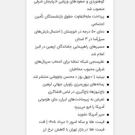
کوهنوردی و صعودهای ورزشی آذربایجان شرقی
منصوب شد
پرداخت مابه‌التفاوت حقوق بازنشستگان تأمین
اجتماعی
دمای ۵۰ درجه در خوزستان | احتمال بارش‌های
سیل‌آسا در ۳ استان
مسیر‌های راهپیمایی جاماندگان اربعین در البرز
اعلام شد
نظرسنجی شبکه تماشا برای انتخاب سریال‌های
شرقی محبوب مخاطبان
ببینید | «چهل روز » محسن چاووشی منتشر شد
 مردادماه
صفحات نخست‌روزنامه‌ها‌ی‌چهارشنبه‌۷‌مردادماه
صفحات 
رسانه‌های برون‌مرزی راویان جهانی اربعین
باج‌نیوزها؛ باج‌گیری در لباس افشاگری
تعرض به زیرساخت‌های ایران، بنای هژمونی
آمریکا را فرو می‌ریزد
سپر آمریکا نشوید
قیمت طلا و سکه امروز ۱۱ مرداد ۱۴۰۵ | افت
قیمت طلا در بازار تهران با کاهش نرخ ارز