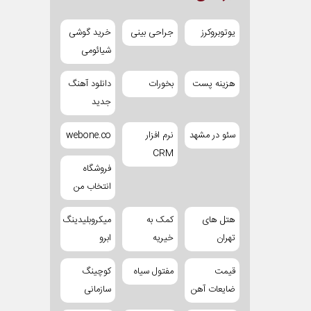
یوتوبروکرز
جراحی بینی
خرید گوشی
شیائومی
هزینه پست
بخورات
دانلود آهنگ
جدید
سئو در مشهد
نرم افزار
webone.co
CRM
فروشگاه
انتخاب من
هتل های
کمک به
میکروبلیدینگ
تهران
خیریه
ابرو
قیمت
مفتول سیاه
کوچینگ
ضایعات آهن
سازمانی