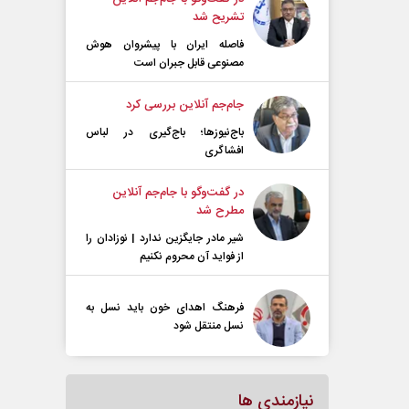
تشریح شد
فاصله ایران با پیشرو‌ان هوش
مصنوعی قابل جبران است
جام‌جم آنلاین بررسی کرد
باج‌نیوزها؛ باج‌گیری در لباس
افشاگری
در گفت‌و‌گو با جام‌جم آنلاین
مطرح شد
شیر مادر جایگزین ندارد | نوزادان را
از فواید آن محروم نکنیم
فرهنگ اهدای خون باید نسل به
نسل منتقل شود
نیازمندی ها