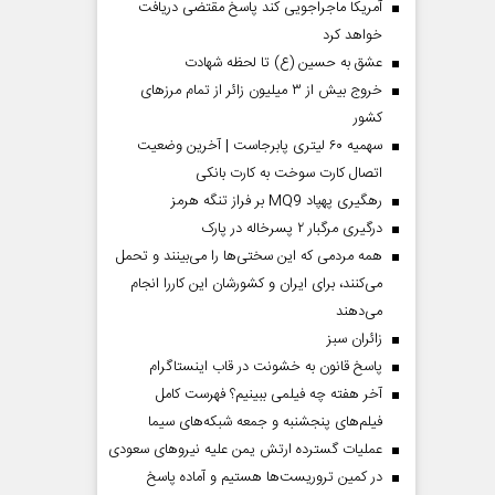
آمریکا ماجراجویی کند پاسخ مقتضی دریافت
خواهد کرد
عشق به حسین (ع) تا لحظه شهادت
خروج بیش از ۳ میلیون زائر از تمام مرز‌های
کشور
سهمیه ۶۰ لیتری پابرجاست | آخرین وضعیت
اتصال کارت سوخت به کارت بانکی
رهگیری پهپاد MQ9 بر فراز تنگه هرمز
درگیری مرگبار ۲ پسرخاله در پارک
همه مردمی که این سختی‌ها را می‌بینند و تحمل
می‌کنند، برای ایران و کشورشان این کاررا انجام
می‌دهند
‌زائران سبز
پاسخ قانون به خشونت در قاب اینستاگرام
آخر هفته چه فیلمی ببینیم؟ فهرست کامل
فیلم‌های پنجشنبه و جمعه شبکه‌های سیما
عملیات گسترده ارتش یمن علیه نیروهای سعودی
در کمین تروریست‌ها هستیم و آماده پاسخ