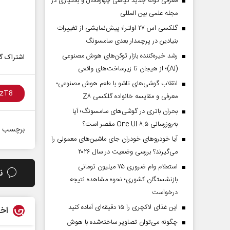
معرفی گونه جدید گیاهی چهارمحال و بختیاری در
مجله علمی بین المللی
گلکسی اس ۲۷ اولترا؛ پیش‌نمایشی از تغییرات
بنیادین در پرچمدار بعدی سامسونگ
رشد خیره‌کننده بازار توکن‌های هوش مصنوعی
اشتراک گذ
(AI)؛ از هیجان تا زیرساخت‌های واقعی
انقلاب گوشی‌های تاشو‌ با طعم هوش مصنوعی؛
معرفی و مقایسه خانواده گلکسی Z۸
بحران باتری در گوشی‌های سامسونگ؛ آیا
به‌روزرسانی One UI ۸.۵ مقصر است؟
برچسب ه
آیا خودروهای خودران جای ماشین‌های معمولی را
می‌گیرند؟ بررسی وضعیت در سال ۲۰۲۶
استعلام وام ضروری ۷۵ میلیون تومانی
ن
بازنشستگان کشوری؛ نحوه مشاهده نتیجه
درخواست
این غذای لاکچری را ۱۵ دقیقه‌ای آماده کنید
اخب
چگونه می‌توان تصاویر ساخته‌شده با هوش