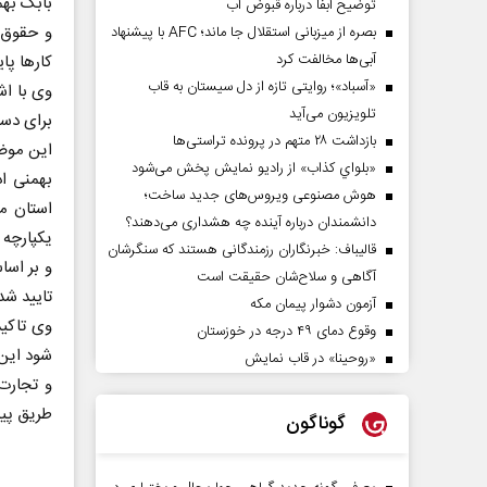
بابک بهم
توضیح آبفا درباره قبوض آب
و حقوق 
بصره از میزبانی استقلال جا ماند؛ AFC با پیشنهاد
آبی‌ها مخالفت کرد
کارها پا
«آسباد»؛ روایتی تازه از دل سیستان به قاب
وی با اش
تلویزیون می‌آید
برای دست
بازداشت ۲۸ متهم در پرونده تراستی‌ها
این موض
«بلواي کذاب» از رادیو نمایش پخش می‌شود
بهمنی اد
هوش مصنوعی ویروس‌های جدید ساخت؛
استان م
دانشمندان درباره آینده چه هشداری می‌دهند؟
یکپارچه 
قالیباف: خبرنگاران رزمندگانی هستند که سنگرشان
و بر اسا
آگاهی و سلاح‌شان حقیقت است
تایید شد
آزمون دشوار پیمان مکه
وی تاکی
وقوع دمای ۴۹ درجه در خوزستان
شود این 
«روحینا» در قاب نمایش
و تجارت
طریق پیم
گوناگون