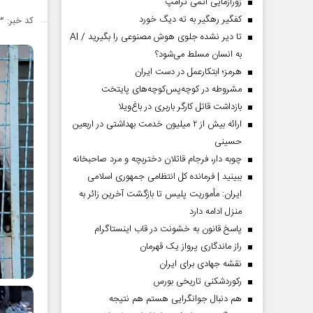
زورآزمایی اتمی ترامپ
کفگیر رهگیر به ته دیگ خورد
کد خبر: ۱۴۲۶۸۸۳
تا دیر نشده جلوی هوش مصنوعی را بگیرید / AI
به انسان مسلط می‌شود؟
هرمز؛ ابتکارعمل در دست ایران
مشروطه در کوچه‌پس‌کوچه‌های پایتخت
بازداشت قاتل کارگر باربری در باغ‌ویلا
ارائه بیش از ۲ میلیون خدمت بهداشتی در اربعین
حسینی
چوبه دار، فرجام قاتلان دختربچه و مرد صاحبخانه
ببینید | فرمانده کل انتظامی جمهوری اسلامی
ایران­: مأموریت پلیس تا بازگشت آخرین زائر به
منزل ادامه دارد
پاسخ قانون به خشونت در قاب اینستاگرام
راز ماندگاری پرواز یک قهرمان
نقشه جهادی برای ایران
رکوردشکنی تاریخی بورس
هم دنبال جوانگرایی هستم هم نتیجه