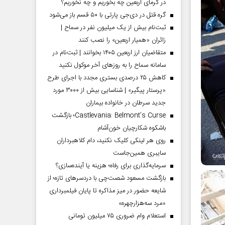
در گرمای اربعین چه بخوریم و چه نخوریم؟
گره قتل در دی‌جی پارتی با ۵۰ قسم باز می‌شود
ثبت‌نام بیش از یک میلیون نفر در سماح |
زائران «همیار اربعین» را نصب کنند
متقاضیان ارز اربعین ۱۴۰۵ بخوانند | ثبت‌نام در
سامانه سماح را به روز‌های آخر موکول نکنید
کاهش ۲۵ درصدی بستری مجدد با اجرای طرح
«پرستار پیگیر» | شناسایی بیش از ۳۰۰۰ مورد
جدید سرطان در خانواده بیماران
Castlevania: Belmont’s Curse؛ بازگشت
باشکوه شکارچیان خون‌آشام
روی هر لینکی کلیک نکنید، دام کلاهبرداران
سایبری همین‌جاست
سرمایه‌گذاری برای رفاه؛ هزینه یا آینده‌سازی؟
بازگشت مسعود شصت‌چی با دردسر‌های تازه؛ از
شایعه حضور در میز مذاکره تا پایان فیلمبرداری
«مرد سه‌هزارچهره»
استعلام وام ضروری ۷۵ میلیون تومانی