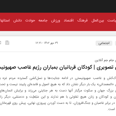
است
بین الملل
فرهنگ
اقتصاد
ورزش
جامعه
حوادث
دانش
استانها
اجتماعی
۲۹ مهر ۱۴۰۲ - ۱۲:۲۱
جام جم آنلاین
تصویری | کودکان قربانیان بمباران رژیم غاصب صهیونی
ک‌کش و غاصب صهیونیستی در ادامه جنایت‌ها و نسل‌کشی گسترده مردم غزه با 
 «المعمدانی» یک‌ بار دیگر نشان داد که به هیچ اصول و قاعده‌ای پایبند نیست و ت
 بزرگ جهان و سکوت مرگبار آنها دست به هر جنایتی می‌زند و برایش انسان‌های ب
ن و کودکان و زنان هیچ تفاوتی با هم ندارند و این سَبُعیَّت و ددمنشی، دیگر را
در برابر غاصبان و جنگ‌افروزان، تا به‌ دست‌ آوردن پیروزی نهایی، پیش روی قهرمانا
ه است.