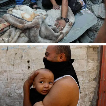
پشت‌پرده تهدیدات کوتاه‏‌مدت و
اربعین نماد مقاومت 
ادعا‌های خلاف واقع آمریکا
استکبار‌
لیمی‌نمین - تحلیلگر مسائل سیاسی
رحمت‌الله نوروزی - عضو کمیسیون
مجلس