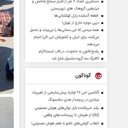
دستگیری تعداد ۸ نفر از اشرار مسلح شاخص و
مرتبطین گروهک های تروریستی
قطعه گمشده پازل کهکشانی‌ها
دربی دوباره خارج از تهران!
همه مردمی که این سختی‌ها را می‌بینند و تحمل
می‌کنند، برای ایران و کشورشان این کاررا انجام
می‌دهند
پاسخ قانون به خشونت در قاب اینستاگرام
کالابرگ سه گروه مشمول شارژ شد
گوناگون
گلکسی اس ۲۷ اولترا؛ پیش‌نمایشی از تغییرات
بنیادین در پرچمدار بعدی سامسونگ
رشد خیره‌کننده بازار توکن‌های هوش مصنوعی
(AI)؛ از هیجان تا زیرساخت‌های واقعی
انقلاب گوشی‌های تاشو‌ با طعم هوش مصنوعی؛