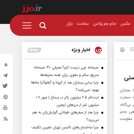
عکس
جام جم پلاس
سلامت
بازار
اخبار ویژه
صبحانه چی درست کنم؟ معرفی ۳۰ صبحانه
سریع، سالم و مقوی برای همه سلیقه‌ها
ستی
چرا برخی بیماران بعد از کرونا و آنفلوآنزا ماه‌ها
بهبود نمی‌یابند؟
بمباران
حت حمایت
ثبت‌نام ۲.۵ میلیون زائر در سماح | عبور ۱.۷
ی‌گناه،
میلیون نفر از مرز‌های اربعین
هی به‌جز
چرا بعد از سفرهای طولانی گوارش‌تان به هم
ن مقاومت
می‌ریزد؟
چرا ساختمان‌های ناایمن تهران تعیین تکلیف