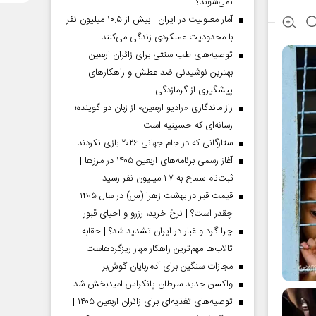
نمی‌شوند؟
آمار معلولیت در ایران | بیش از ۱۰.۵ میلیون نفر
با محدودیت عملکردی زندگی می‌کنند
توصیه‌های طب سنتی برای زائران اربعین |
بهترین نوشیدنی ضد عطش و راهکارهای
پیشگیری از گرمازدگی
راز ماندگاری «رادیو اربعین» از زبان دو گوینده؛
رسانه‌ای که حسینیه است
ستارگانی که در جام جهانی ۲۰۲۶ بازی نکردند
آغاز رسمی برنامه‌های اربعین ۱۴۰۵ در مرز‌ها |
ثبت‌نام سماح به ۱.۷ میلیون نفر رسید
قیمت قبر در بهشت زهرا (س) در سال ۱۴۰۵
چقدر است؟ | نرخ خرید، رزرو و احیای قبور
چرا گرد و غبار در ایران تشدید شد؟ | حقابه
تالاب‌ها مهم‌ترین راهکار مهار ریزگردهاست
مجازات سنگین برای آدم‌ربایان گوش‌بر
واکسن جدید سرطان پانکراس امیدبخش شد
توصیه‌های تغذیه‌ای برای زائران اربعین ۱۴۰۵ |