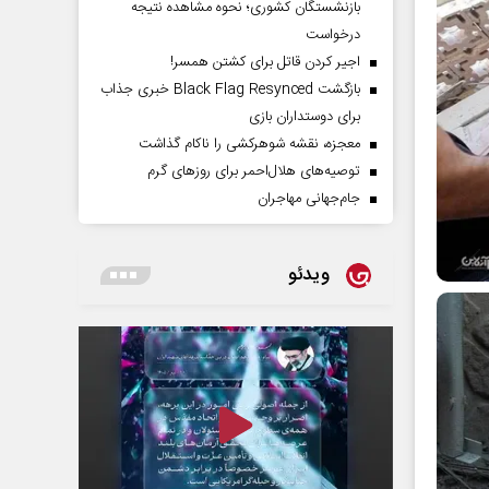
بازنشستگان کشوری؛ نحوه مشاهده نتیجه
درخواست
اجیر کردن قاتل برای کشتن همسر!
بازگشت Black Flag Resynced خبری جذاب
برای دوستداران بازی
معجزه، نقشه شوهرکشی را ناکام گذاشت
توصیه‌های هلال‌احمر برای روز‌های گرم
جام‌جهانی مهاجران
ویدئو