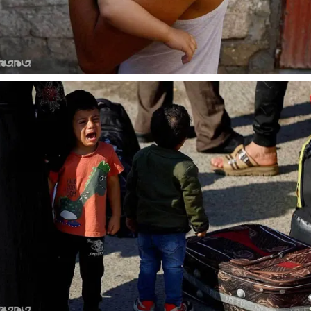
 نخست روزنامه ها‌ی یکشنبه ۴ مردادماه
صفحات نخست روزنامه ها‌ی شنبه ۳ مردادماه