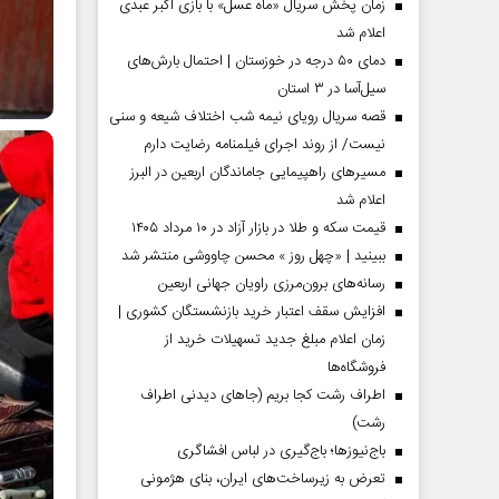
زمان پخش سریال «ماه عسل» با بازی اکبر عبدی
اعلام شد
دمای ۵۰ درجه در خوزستان | احتمال بارش‌های
سیل‌آسا در ۳ استان
قصه سریال رویای نیمه شب اختلاف شیعه و سنی
نیست/ از روند اجرای فیلمنامه رضایت دارم
مسیر‌های راهپیمایی جاماندگان اربعین در البرز
اعلام شد
قیمت سکه و طلا در بازار آزاد در ۱۰ مرداد ۱۴۰۵
ببینید | «چهل روز » محسن چاووشی منتشر شد
مردادماه
صفحات نخست روزنامه ها‌ی‌سه‌شنبه ۶ مردادماه
صفحات
رسانه‌های برون‌مرزی راویان جهانی اربعین
افزایش سقف اعتبار خرید بازنشستگان کشوری |
زمان اعلام مبلغ جدید تسهیلات خرید از
فروشگاه‌ها
اطراف رشت کجا بریم (جاهای دیدنی اطراف
رشت)
باج‌نیوزها؛ باج‌گیری در لباس افشاگری
تعرض به زیرساخت‌های ایران، بنای هژمونی