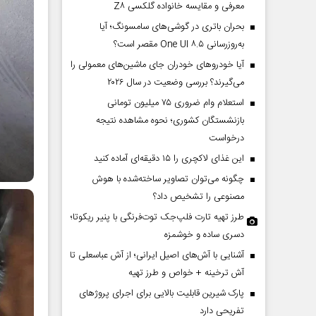
معرفی و مقایسه خانواده گلکسی Z۸
بحران باتری در گوشی‌های سامسونگ؛ آیا
به‌روزرسانی One UI ۸.۵ مقصر است؟
آیا خودروهای خودران جای ماشین‌های معمولی را
می‌گیرند؟ بررسی وضعیت در سال ۲۰۲۶
استعلام وام ضروری ۷۵ میلیون تومانی
بازنشستگان کشوری؛ نحوه مشاهده نتیجه
درخواست
این غذای لاکچری را ۱۵ دقیقه‌ای آماده کنید
چگونه می‌توان تصاویر ساخته‌شده با هوش
مصنوعی را تشخیص داد؟
طرز تهیه تارت فلپ‌جک توت‌فرنگی با پنیر ریکوتا؛
دسری ساده و خوشمزه
آشنایی با آش‌های اصیل ایرانی؛ از آش عباسعلی تا
آش ترخینه + خواص و طرز تهیه
پارک شیرین قابلیت‌ بالایی برای اجرای پروژهای
تفریحی دارد