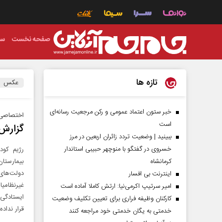
صفحه نخست
سی
تازه ها
عکس
خبر ستون اعتماد عمومی و رکن مرجعیت رسانه‌ای
اختصاصی 
است
گزارش 
ببینید | وضعیت تردد زائران اربعین در مرز
خسروی در گفتگو با منوچهر حبیبی استاندار
رژیم کود
کرمانشاه
بیمارستان
دولت‌های
اینترنت بی افسار
غیرنظامیا
امیر سرتیپ اکرمی‌نیا: ارتش کاملا آماده است
ایستادگی 
کارکنان وظیفه فراری برای تعیین تکلیف وضعیت
قرار نداد
خدمتی به یگان خدمتی خود مراجعه کنند