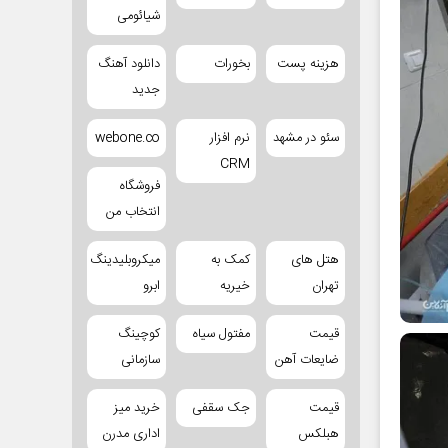
شیائومی
هزینه پست
بخورات
دانلود آهنگ
جدید
سئو در مشهد
نرم افزار
webone.co
CRM
فروشگاه
انتخاب من
هتل های
کمک به
میکروبلیدینگ
تهران
خیریه
ابرو
قیمت
مفتول سیاه
کوچینگ
ضایعات آهن
سازمانی
قیمت
جک سقفی
خرید میز
هبلکس
اداری مدرن