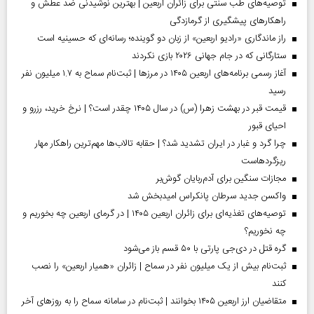
توصیه‌های طب سنتی برای زائران اربعین | بهترین نوشیدنی ضد عطش و
راهکارهای پیشگیری از گرمازدگی
راز ماندگاری «رادیو اربعین» از زبان دو گوینده؛ رسانه‌ای که حسینیه است
ستارگانی که در جام جهانی ۲۰۲۶ بازی نکردند
آغاز رسمی برنامه‌های اربعین ۱۴۰۵ در مرز‌ها | ثبت‌نام سماح به ۱.۷ میلیون نفر
رسید
قیمت قبر در بهشت زهرا (س) در سال ۱۴۰۵ چقدر است؟ | نرخ خرید، رزرو و
احیای قبور
چرا گرد و غبار در ایران تشدید شد؟ | حقابه تالاب‌ها مهم‌ترین راهکار مهار
ریزگردهاست
مجازات سنگین برای آدم‌ربایان گوش‌بر
واکسن جدید سرطان پانکراس امیدبخش شد
توصیه‌های تغذیه‌ای برای زائران اربعین ۱۴۰۵ | در گرمای اربعین چه بخوریم و
چه نخوریم؟
گره قتل در دی‌جی پارتی با ۵۰ قسم باز می‌شود
ثبت‌نام بیش از یک میلیون نفر در سماح | زائران «همیار اربعین» را نصب
کنند
متقاضیان ارز اربعین ۱۴۰۵ بخوانند | ثبت‌نام در سامانه سماح را به روز‌های آخر