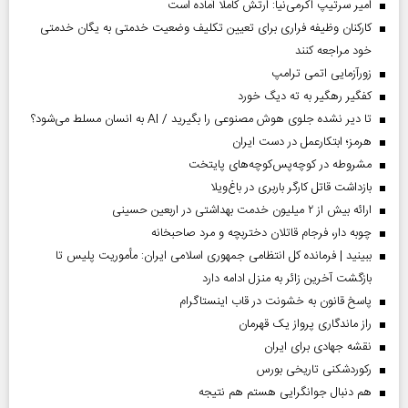
امیر سرتیپ اکرمی‌نیا: ارتش کاملا آماده است
کارکنان وظیفه فراری برای تعیین تکلیف وضعیت خدمتی به یگان خدمتی
خود مراجعه کنند
زورآزمایی اتمی ترامپ
کفگیر رهگیر به ته دیگ خورد
تا دیر نشده جلوی هوش مصنوعی را بگیرید / AI به انسان مسلط می‌شود؟
هرمز؛ ابتکارعمل در دست ایران
مشروطه در کوچه‌پس‌کوچه‌های پایتخت
بازداشت قاتل کارگر باربری در باغ‌ویلا
ارائه بیش از ۲ میلیون خدمت بهداشتی در اربعین حسینی
چوبه دار، فرجام قاتلان دختربچه و مرد صاحبخانه
ببینید | فرمانده کل انتظامی جمهوری اسلامی ایران­: مأموریت پلیس تا
بازگشت آخرین زائر به منزل ادامه دارد
پاسخ قانون به خشونت در قاب اینستاگرام
راز ماندگاری پرواز یک قهرمان
نقشه جهادی برای ایران
رکوردشکنی تاریخی بورس
هم دنبال جوانگرایی هستم هم نتیجه