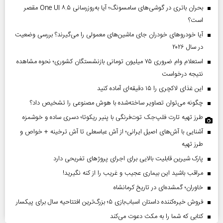
بحران باتری در گوشی‌های سامسونگ؛ آیا به‌روزرسانی One UI ۸.۵ مقصر
است؟
آیا خودروهای خودران جای ماشین‌های معمولی را می‌گیرند؟ بررسی وضعیت
در سال ۲۰۲۶
استعلام وام ضروری ۷۵ میلیون تومانی بازنشستگان کشوری؛ نحوه مشاهده
نتیجه درخواست
این غذای لاکچری را ۱۵ دقیقه‌ای آماده کنید
چگونه می‌توان تصاویر ساخته‌شده با هوش مصنوعی را تشخیص داد؟
طرز تهیه تارت فلپ‌جک توت‌فرنگی با پنیر ریکوتا؛ دسری ساده و خوشمزه
آشنایی با آش‌های اصیل ایرانی؛ از آش عباسعلی تا آش ترخینه + خواص و
طرز تهیه
پارک شیرین قابلیت‌ بالایی برای اجرای پروژهای تفریحی دارد
مراقب باشید این بیماری عجیب و غریب را از کنه نگیرید!
خاوران؛ گمشده‌ای در تاریخ کرمانشاه
فروش خیره‌کننده داستان اسباب‌بازی ۵؛ بزرگ‌ترین افتتاحیه سال برای پیکسار
کتابی که شما را به مکث دعوت می‌کند