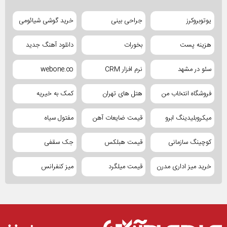
یوتوبروکرز
جراحی بینی
خرید گوشی شیائومی
هزینه پست
بخورات
دانلود آهنگ جدید
سئو در مشهد
نرم افزار CRM
webone.co
فروشگاه انتخاب من
هتل های تهران
کمک به خیریه
میکروبلیدینگ ابرو
قیمت ضایعات آهن
مفتول سیاه
کوچینگ سازمانی
قیمت هبلکس
جک سقفی
خرید میز اداری مدرن
قیمت میلگرد
میز کنفرانس