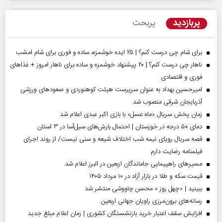
پربازدید
پربحث
برای شام چی درست کنم؟ | ۲۵ ایده خوشمزه، ساده و فوری برای شام امشب
ناهار چی درست کنم؟ | ۲۰ پیشنهاد خوشمزه و ساده برای ناهار امروز + غذاهای
فوری و اقتصادی
امیرحسین بهداد به عنوان سرپرست هیئت کوهنوردی و صعودهای ورزشی
آذربایجان شرقی منصوب شد
زمان پخش سریال «ماه عسل» با بازی اکبر عبدی اعلام شد
دمای ۵۰ درجه در خوزستان | احتمال بارش‌های سیل‌آسا در ۳ استان
قصه سریال رویای نیمه شب اختلاف شیعه و سنی نیست/ از روند اجرای
فیلمنامه رضایت دارم
مسیر‌های راهپیمایی جاماندگان اربعین در البرز اعلام شد
قیمت سکه و طلا در بازار آزاد در ۱۰ مرداد ۱۴۰۵
ببینید | «چهل روز » محسن چاووشی منتشر شد
رسانه‌های برون‌مرزی راویان جهانی اربعین
افزایش سقف اعتبار خرید بازنشستگان کشوری | زمان اعلام مبلغ جدید