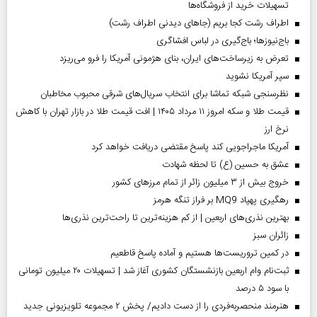
تسهیلات خرید از فروشگاه‌ها
اطراف رشت کجا بریم (جاهای دیدنی اطراف رشت)
باج‌نیوزها؛ باج‌گیری در لباس افشاگری
تعرض به زیرساخت‌های ایران، بنای هژمونی آمریکا را فرو می‌ریزد
سپر آمریکا نشوید
نظرسنجی شبکه تماشا برای انتخاب سریال‌های شرقی محبوب مخاطبان
قیمت طلا و سکه امروز ۱۱ مرداد ۱۴۰۵ | افت قیمت طلا در بازار تهران با کاهش
نرخ ارز
آمریکا ماجراجویی کند پاسخ مقتضی دریافت خواهد کرد
عشق به حسین (ع) تا لحظه شهادت
خروج بیش از ۳ میلیون زائر از تمام مرز‌های کشور
رهگیری پهپاد MQ9 بر فراز تنگه هرمز
بهترین نذری‌های اربعین | از کم هزینه‌ترین تا راحت‌ترین نذری‌ها
‌زائران سبز
در کمین تروریست‌ها هستیم و آماده پاسخ قاطعیم
ثبت‌نام وام اربعین بازنشستگان کشوری آغاز شد | تسهیلات ۲۰ میلیون تومانی
با سود ۵ درصد
هنرمند منحصر‌به‌فردی را از دست دادیم/ پخش ۲ مجموعه تلویزیونی جدید