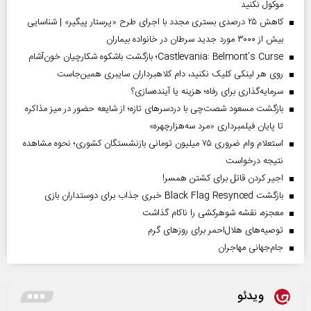
موکول نکنید
کاهش ۲۵ درصدی بستری مجدد با اجرای طرح «پرستار پیگیر» | شناسایی
بیش از ۳۰۰۰ مورد جدید سرطان در خانواده بیماران
Castlevania: Belmont’s Curse؛ بازگشت باشکوه شکارچیان خون‌آشام
روی هر لینکی کلیک نکنید، دام کلاهبرداران سایبری همین‌جاست
سرمایه‌گذاری برای رفاه؛ هزینه یا آینده‌سازی؟
بازگشت مسعود شصت‌چی با دردسر‌های تازه؛ از شایعه حضور در میز مذاکره
تا پایان فیلمبرداری «مرد سه‌هزارچهره»
استعلام وام ضروری ۷۵ میلیون تومانی بازنشستگان کشوری؛ نحوه مشاهده
نتیجه درخواست
اجیر کردن قاتل برای کشتن همسر!
بازگشت Black Flag Resynced خبری جذاب برای دوستداران بازی
معجزه، نقشه شوهرکشی را ناکام گذاشت
توصیه‌های هلال‌احمر برای روز‌های گرم
جام‌جهانی مهاجران
ویدئو