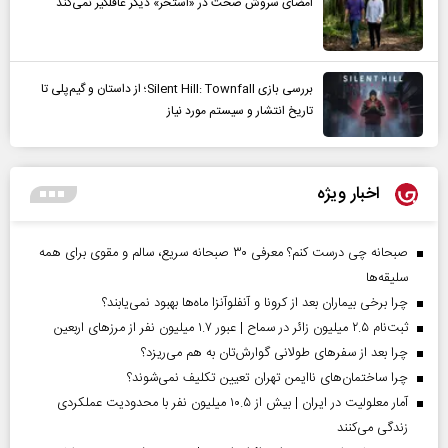
امضای سروش صحت در «استخر» دیگر غافلگیر نمی‌کند
بررسی بازی Silent Hill: Townfall؛ از داستان و گیم‌پلی تا
تاریخ انتشار و سیستم مورد نیاز
اخبار ویژه
صبحانه چی درست کنم؟ معرفی ۳۰ صبحانه سریع، سالم و مقوی برای همه
سلیقه‌ها
چرا برخی بیماران بعد از کرونا و آنفلوآنزا ماه‌ها بهبود نمی‌یابند؟
ثبت‌نام ۲.۵ میلیون زائر در سماح | عبور ۱.۷ میلیون نفر از مرز‌های اربعین
چرا بعد از سفرهای طولانی گوارش‌تان به هم می‌ریزد؟
چرا ساختمان‌های ناایمن تهران تعیین تکلیف نمی‌شوند؟
آمار معلولیت در ایران | بیش از ۱۰.۵ میلیون نفر با محدودیت عملکردی
زندگی می‌کنند