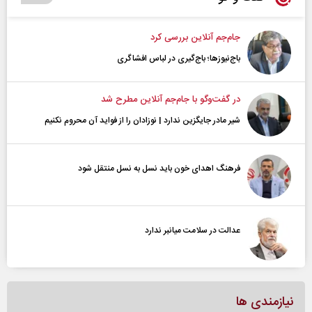
جام‌جم آنلاین بررسی کرد
باج‌نیوزها؛ باج‌گیری در لباس افشاگری
در گفت‌و‌گو با جام‌جم آنلاین مطرح شد
شیر مادر جایگزین ندارد | نوزادان را از فواید آن محروم نکنیم
فرهنگ اهدای خون باید نسل به نسل منتقل شود
عدالت در سلامت میانبر ندارد
نیازمندی ها