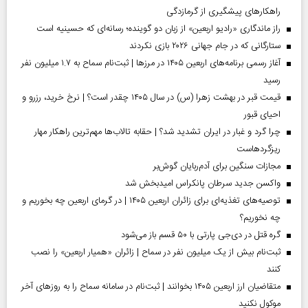
راهکارهای پیشگیری از گرمازدگی
راز ماندگاری «رادیو اربعین» از زبان دو گوینده؛ رسانه‌ای که حسینیه است
ستارگانی که در جام جهانی ۲۰۲۶ بازی نکردند
آغاز رسمی برنامه‌های اربعین ۱۴۰۵ در مرز‌ها | ثبت‌نام سماح به ۱.۷ میلیون نفر
رسید
قیمت قبر در بهشت زهرا (س) در سال ۱۴۰۵ چقدر است؟ | نرخ خرید، رزرو و
احیای قبور
چرا گرد و غبار در ایران تشدید شد؟ | حقابه تالاب‌ها مهم‌ترین راهکار مهار
ریزگردهاست
مجازات سنگین برای آدم‌ربایان گوش‌بر
واکسن جدید سرطان پانکراس امیدبخش شد
توصیه‌های تغذیه‌ای برای زائران اربعین ۱۴۰۵ | در گرمای اربعین چه بخوریم و
چه نخوریم؟
گره قتل در دی‌جی پارتی با ۵۰ قسم باز می‌شود
ثبت‌نام بیش از یک میلیون نفر در سماح | زائران «همیار اربعین» را نصب
کنند
متقاضیان ارز اربعین ۱۴۰۵ بخوانند | ثبت‌نام در سامانه سماح را به روز‌های آخر
موکول نکنید