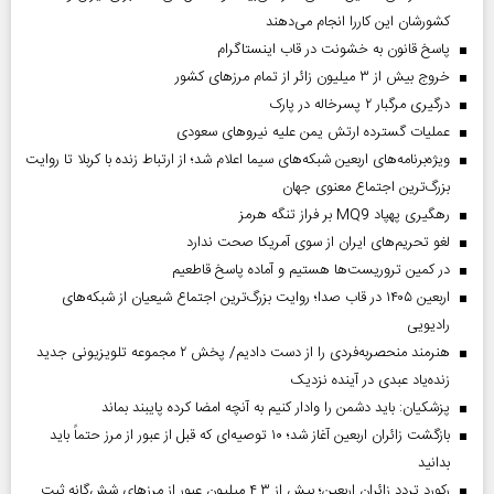
کشورشان این کاررا انجام می‌دهند
پاسخ قانون به خشونت در قاب اینستاگرام
خروج بیش از ۳ میلیون زائر از تمام مرز‌های کشور
درگیری مرگبار ۲ پسرخاله در پارک
عملیات گسترده ارتش یمن علیه نیروهای سعودی
ویژه‌برنامه‌های اربعین شبکه‌های سیما اعلام شد؛ از ارتباط زنده با کربلا تا روایت
بزرگ‌ترین اجتماع معنوی جهان
رهگیری پهپاد MQ9 بر فراز تنگه هرمز
لغو تحریم‌های ایران از سوی آمریکا صحت ندارد
در کمین تروریست‌ها هستیم و آماده پاسخ قاطعیم
اربعین ۱۴۰۵ در قاب صدا؛ روایت بزرگ‌ترین اجتماع شیعیان از شبکه‌های
رادیویی
هنرمند منحصر‌به‌فردی را از دست دادیم/ پخش ۲ مجموعه تلویزیونی جدید
زنده‌یاد عبدی در آینده نزدیک
پزشکیان: باید دشمن را وادار کنیم به آنچه امضا کرده پایبند بماند
بازگشت زائران اربعین آغاز شد؛ ۱۰ توصیه‌ای که قبل از عبور از مرز حتماً باید
بدانید
رکورد تردد زائران اربعین؛ بیش از ۴.۳ میلیون عبور از مرزهای شش‌گانه ثبت