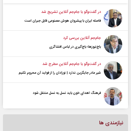
در گفت‌و‌گو با جام‌جم آنلاین تشریح شد
فاصله ایران با پیشرو‌ان هوش مصنوعی قابل جبران است
جام‌جم آنلاین بررسی کرد
باج‌نیوزها؛ باج‌گیری در لباس افشاگری
در گفت‌و‌گو با جام‌جم آنلاین مطرح شد
شیر مادر جایگزین ندارد | نوزادان را از فواید آن محروم نکنیم
فرهنگ اهدای خون باید نسل به نسل منتقل شود
نیازمندی ها