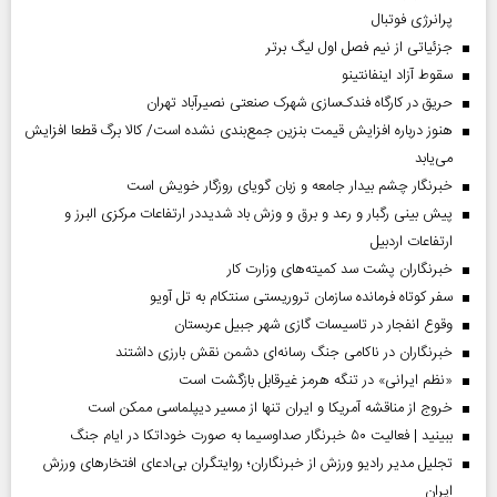
پرانرژی فوتبال
جزئیاتی از نیم فصل اول لیگ برتر
سقوط آزاد اینفانتینو
حریق در کارگاه فندک‌سازی شهرک صنعتی نصیرآباد تهران
هنوز درباره افزایش قیمت بنزین جمع‌بندی نشده است/ کالا برگ قطعا افزایش
می‌یابد
خبرنگار چشم بیدار جامعه و زبان گویای روزگار خویش است
پیش بینی رگبار و رعد و برق و وزش باد شدیددر ارتفاعات مرکزی البرز و
ارتفاعات اردبیل
خبرنگاران پشت سد کمیته‌های وزارت کار
سفر کوتاه فرمانده سازمان تروریستی سنتکام به تل آویو
وقوع انفجار در تاسیسات گازی شهر جبیل عربستان
خبرنگاران در ناکامی جنگ رسانه‌ای دشمن نقش بارزی داشتند
«نظم ایرانی» در تنگه هرمز غیرقابل بازگشت است
خروج از مناقشه آمریکا و ایران تنها از مسیر دیپلماسی ممکن است
ببینید | فعالیت ۵۰ خبرنگار صداوسیما به صورت خوداتکا در ایام جنگ
تجلیل مدیر رادیو ورزش از خبرنگاران؛ روایتگران بی‌ادعای افتخارهای ورزش
ایران