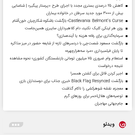
کاهش ۲۵ درصدی بستری مجدد با اجرای طرح «پرستار پیگیر» | شناسایی
بیش از ۳۰۰۰ مورد جدید سرطان در خانواده بیماران
Castlevania: Belmont’s Curse؛ بازگشت باشکوه شکارچیان خون‌آشام
روی هر لینکی کلیک نکنید، دام کلاهبرداران سایبری همین‌جاست
سرمایه‌گذاری برای رفاه؛ هزینه یا آینده‌سازی؟
بازگشت مسعود شصت‌چی با دردسر‌های تازه؛ از شایعه حضور در میز مذاکره
تا پایان فیلمبرداری «مرد سه‌هزارچهره»
استعلام وام ضروری ۷۵ میلیون تومانی بازنشستگان کشوری؛ نحوه مشاهده
نتیجه درخواست
اجیر کردن قاتل برای کشتن همسر!
بازگشت Black Flag Resynced خبری جذاب برای دوستداران بازی
معجزه، نقشه شوهرکشی را ناکام گذاشت
توصیه‌های هلال‌احمر برای روز‌های گرم
جام‌جهانی مهاجران
ویدئو