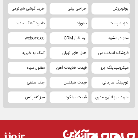
یوتوبروکرز
جراحی بینی
خرید گوشی شیائومی
هزینه پست
بخورات
دانلود آهنگ جدید
سئو در مشهد
نرم افزار CRM
webone.co
فروشگاه انتخاب من
هتل های تهران
کمک به خیریه
میکروبلیدینگ ابرو
قیمت ضایعات آهن
مفتول سیاه
کوچینگ سازمانی
قیمت هبلکس
جک سقفی
خرید میز اداری مدرن
قیمت میلگرد
میز کنفرانس