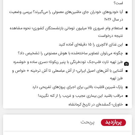
است؟
آیا خودروهای خودران جای ماشین‌های معمولی را می‌گیرند؟ بررسی وضعیت
در سال ۲۰۲۶
استعلام وام ضروری ۷۵ میلیون تومانی بازنشستگان کشوری؛ نحوه مشاهده
نتیجه درخواست
این غذای لاکچری را ۱۵ دقیقه‌ای آماده کنید
چگونه می‌توان تصاویر ساخته‌شده با هوش مصنوعی را تشخیص داد؟
طرز تهیه تارت فلپ‌جک توت‌فرنگی با پنیر ریکوتا؛ دسری ساده و خوشمزه
آشنایی با آش‌های اصیل ایرانی؛ از آش عباسعلی تا آش ترخینه + خواص و
طرز تهیه
پارک شیرین قابلیت‌ بالایی برای اجرای پروژهای تفریحی دارد
مراقب باشید این بیماری عجیب و غریب را از کنه نگیرید!
خاوران؛ گمشده‌ای در تاریخ کرمانشاه
پربازدید
پربحث