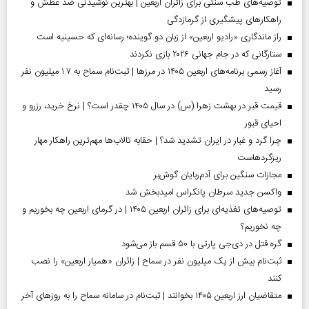
توصیه‌های طب سنتی برای زائران اربعین | بهترین نوشیدنی ضد عطش و
راهکارهای پیشگیری از گرمازدگی
راز ماندگاری «رادیو اربعین» از زبان دو گوینده؛ رسانه‌ای که حسینیه است
ستارگانی که در جام جهانی ۲۰۲۶ بازی نکردند
آغاز رسمی برنامه‌های اربعین ۱۴۰۵ در مرز‌ها | ثبت‌نام سماح به ۱.۷ میلیون نفر
رسید
قیمت قبر در بهشت زهرا (س) در سال ۱۴۰۵ چقدر است؟ | نرخ خرید، رزرو و
احیای قبور
چرا گرد و غبار در ایران تشدید شد؟ | حقابه تالاب‌ها مهم‌ترین راهکار مهار
ریزگردهاست
مجازات سنگین برای آدم‌ربایان گوش‌بر
واکسن جدید سرطان پانکراس امیدبخش شد
توصیه‌های تغذیه‌ای برای زائران اربعین ۱۴۰۵ | در گرمای اربعین چه بخوریم و
چه نخوریم؟
گره قتل در دی‌جی پارتی با ۵۰ قسم باز می‌شود
ثبت‌نام بیش از یک میلیون نفر در سماح | زائران «همیار اربعین» را نصب
کنند
متقاضیان ارز اربعین ۱۴۰۵ بخوانند | ثبت‌نام در سامانه سماح را به روز‌های آخر