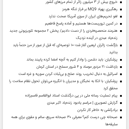
خروج بیش از ۳ میلیون زائر از تمام مرز‌های کشور
رهگیری پهپاد MQ9 بر فراز تنگه هرمز
لغو تحریم‌های ایران از سوی آمریکا صحت ندارد
در کمین تروریست‌ها هستیم و آماده پاسخ قاطعیم
هنرمند منحصر‌به‌فردی را از دست دادیم/ پخش ۲ مجموعه تلویزیونی جدید
زنده‌یاد عبدی در آینده نزدیک
بازگشت زائران اربعین آغاز شد؛ ۱۰ توصیه‌ای که قبل از عبور از مرز حتماً باید
بدانید
پزشکیان: باید دشمن را وادار کنیم به آنچه امضا کرده پایبند بماند
بازداشت ۲۱ مزدور موساد و ۴ شرور مسلح در استان کرمان
اسرائیل به دنبال تخریب روند صلح و بی‌ثبات کردن سوریه و غزه است
پزشکیان: با اتکا به نخبگان و مدیران با انگیزه می‌توان تحول نظام سلامت را
محقق کرد
پیام تسلیت رسانه ملی در پی درگذشت استاد ابوالقاسم قاسم‌زاده
گزارش تصویری | مراسم یادبود زنده‌یاد اکبر عبدی
برادرکشی به خاطر کار نکردن
صبحانه چی درست کنم؟ معرفی ۳۰ صبحانه سریع، سالم و مقوی برای همه
سلیقه‌ها