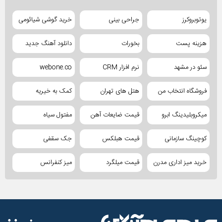
یوتوبروکرز
جراحی بینی
خرید گوشی شیائومی
هزینه پست
بخورات
دانلود آهنگ جدید
سئو در مشهد
نرم افزار CRM
webone.co
فروشگاه انتخاب من
هتل های تهران
کمک به خیریه
میکروبلیدینگ ابرو
قیمت ضایعات آهن
مفتول سیاه
کوچینگ سازمانی
قیمت هبلکس
جک سقفی
خرید میز اداری مدرن
قیمت میلگرد
میز کنفرانس