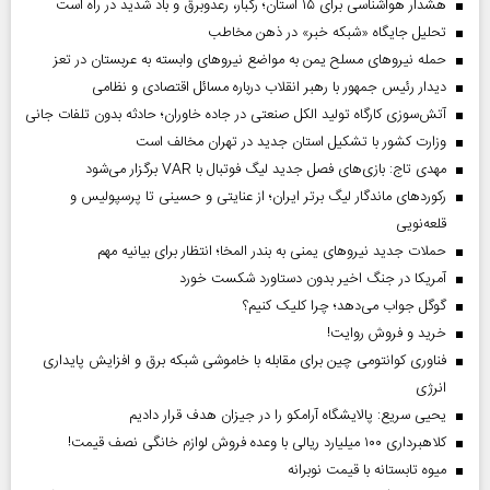
هشدار هواشناسی برای ۱۵ استان؛ رگبار، رعدوبرق و باد شدید در راه است
تحلیل جایگاه «شبکه خبر» در ذهن مخاطب
حمله نیروهای مسلح یمن به مواضع نیروهای وابسته به عربستان در تعز
دیدار رئیس‌ جمهور با رهبر انقلاب درباره مسائل اقتصادی و نظامی
آتش‌سوزی کارگاه تولید الکل صنعتی در جاده خاوران؛ حادثه بدون تلفات جانی
وزارت کشور با تشکیل استان جدید در تهران مخالف است
مهدی تاج: بازی‌های فصل جدید لیگ فوتبال با VAR برگزار می‌شود
رکورد‌های ماندگار لیگ برتر ایران؛ از عنایتی و حسینی تا پرسپولیس و
قلعه‌نویی
حملات جدید نیروهای یمنی به بندر المخا؛ انتظار برای بیانیه مهم
آمریکا در جنگ اخیر بدون دستاورد شکست خورد
گوگل جواب می‌دهد؛ چرا کلیک کنیم؟
خرید و فروش روایت!
فناوری کوانتومی چین برای مقابله با خاموشی شبکه برق و افزایش پایداری
انرژی
یحیی سریع: پالایشگاه آرامکو را در جیزان هدف قرار دادیم
کلاهبرداری ۱۰۰ میلیارد ریالی با وعده فروش لوازم خانگی نصف قیمت!
میوه تابستانه با قیمت نوبرانه