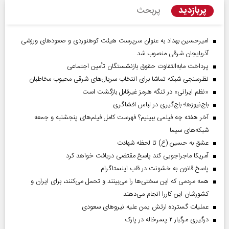
پربازدید
پربحث
امیرحسین بهداد به عنوان سرپرست هیئت کوهنوردی و صعودهای ورزشی
آذربایجان شرقی منصوب شد
پرداخت مابه‌التفاوت حقوق بازنشستگان تأمین اجتماعی
نظرسنجی شبکه تماشا برای انتخاب سریال‌های شرقی محبوب مخاطبان
«نظم ایرانی» در تنگه هرمز غیرقابل بازگشت است
باج‌نیوزها؛ باج‌گیری در لباس افشاگری
آخر هفته چه فیلمی ببینیم؟ فهرست کامل فیلم‌های پنجشنبه و جمعه
شبکه‌های سیما
عشق به حسین (ع) تا لحظه شهادت
آمریکا ماجراجویی کند پاسخ مقتضی دریافت خواهد کرد
پاسخ قانون به خشونت در قاب اینستاگرام
همه مردمی که این سختی‌ها را می‌بینند و تحمل می‌کنند، برای ایران و
کشورشان این کاررا انجام می‌دهند
عملیات گسترده ارتش یمن علیه نیروهای سعودی
درگیری مرگبار ۲ پسرخاله در پارک