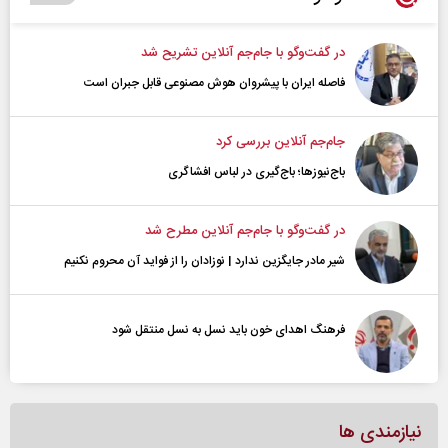
در گفت‌و‌گو با جام‌جم آنلاین تشریح شد
فاصله ایران با پیشرو‌ان هوش مصنوعی قابل جبران است
جام‌جم آنلاین بررسی کرد
باج‌نیوزها؛ باج‌گیری در لباس افشاگری
در گفت‌و‌گو با جام‌جم آنلاین مطرح شد
شیر مادر جایگزین ندارد | نوزادان را از فواید آن محروم نکنیم
فرهنگ اهدای خون باید نسل به نسل منتقل شود
نیازمندی ها