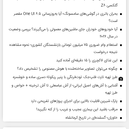
گلکسی Z۸
بحران باتری در گوشی‌های سامسونگ؛ آیا به‌روزرسانی One UI ۸.۵ مقصر
است؟
آیا خودروهای خودران جای ماشین‌های معمولی را می‌گیرند؟ بررسی وضعیت
در سال ۲۰۲۶
استعلام وام ضروری ۷۵ میلیون تومانی بازنشستگان کشوری؛ نحوه مشاهده
نتیجه درخواست
این غذای لاکچری را ۱۵ دقیقه‌ای آماده کنید
چگونه می‌توان تصاویر ساخته‌شده با هوش مصنوعی را تشخیص داد؟
طرز تهیه تارت فلپ‌جک توت‌فرنگی با پنیر ریکوتا؛ دسری ساده و خوشمزه
آشنایی با آش‌های اصیل ایرانی؛ از آش عباسعلی تا آش ترخینه + خواص و
طرز تهیه
پارک شیرین قابلیت‌ بالایی برای اجرای پروژهای تفریحی دارد
مراقب باشید این بیماری عجیب و غریب را از کنه نگیرید!
خاوران؛ گمشده‌ای در تاریخ کرمانشاه