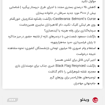
موکول نکنید
کاهش ۲۵ درصدی بستری مجدد با اجرای طرح «پرستار پیگیر» | شناسایی
بیش از ۳۰۰۰ مورد جدید سرطان در خانواده بیماران
Castlevania: Belmont’s Curse؛ بازگشت باشکوه شکارچیان خون‌آشام
روی هر لینکی کلیک نکنید، دام کلاهبرداران سایبری همین‌جاست
سرمایه‌گذاری برای رفاه؛ هزینه یا آینده‌سازی؟
بازگشت مسعود شصت‌چی با دردسر‌های تازه؛ از شایعه حضور در میز مذاکره
تا پایان فیلمبرداری «مرد سه‌هزارچهره»
استعلام وام ضروری ۷۵ میلیون تومانی بازنشستگان کشوری؛ نحوه مشاهده
نتیجه درخواست
اجیر کردن قاتل برای کشتن همسر!
بازگشت Black Flag Resynced خبری جذاب برای دوستداران بازی
معجزه، نقشه شوهرکشی را ناکام گذاشت
توصیه‌های هلال‌احمر برای روز‌های گرم
جام‌جهانی مهاجران
ویدئو