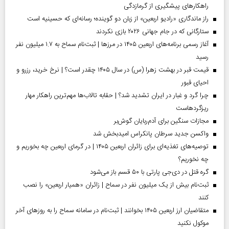
راهکارهای پیشگیری از گرمازدگی
راز ماندگاری «رادیو اربعین» از زبان دو گوینده؛ رسانه‌ای که حسینیه است
ستارگانی که در جام جهانی ۲۰۲۶ بازی نکردند
آغاز رسمی برنامه‌های اربعین ۱۴۰۵ در مرز‌ها | ثبت‌نام سماح به ۱.۷ میلیون نفر
رسید
قیمت قبر در بهشت زهرا (س) در سال ۱۴۰۵ چقدر است؟ | نرخ خرید، رزرو و
احیای قبور
چرا گرد و غبار در ایران تشدید شد؟ | حقابه تالاب‌ها مهم‌ترین راهکار مهار
ریزگردهاست
مجازات سنگین برای آدم‌ربایان گوش‌بر
واکسن جدید سرطان پانکراس امیدبخش شد
توصیه‌های تغذیه‌ای برای زائران اربعین ۱۴۰۵ | در گرمای اربعین چه بخوریم و
چه نخوریم؟
گره قتل در دی‌جی پارتی با ۵۰ قسم باز می‌شود
ثبت‌نام بیش از یک میلیون نفر در سماح | زائران «همیار اربعین» را نصب
کنند
متقاضیان ارز اربعین ۱۴۰۵ بخوانند | ثبت‌نام در سامانه سماح را به روز‌های آخر
موکول نکنید