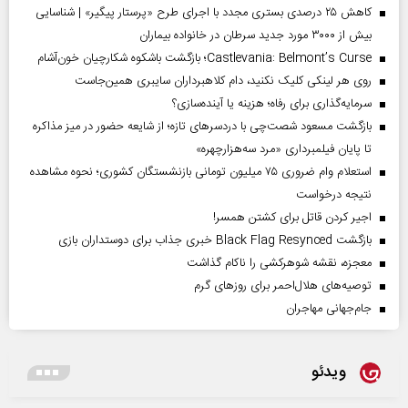
کاهش ۲۵ درصدی بستری مجدد با اجرای طرح «پرستار پیگیر» | شناسایی
بیش از ۳۰۰۰ مورد جدید سرطان در خانواده بیماران
Castlevania: Belmont’s Curse؛ بازگشت باشکوه شکارچیان خون‌آشام
روی هر لینکی کلیک نکنید، دام کلاهبرداران سایبری همین‌جاست
سرمایه‌گذاری برای رفاه؛ هزینه یا آینده‌سازی؟
بازگشت مسعود شصت‌چی با دردسر‌های تازه؛ از شایعه حضور در میز مذاکره
تا پایان فیلمبرداری «مرد سه‌هزارچهره»
استعلام وام ضروری ۷۵ میلیون تومانی بازنشستگان کشوری؛ نحوه مشاهده
نتیجه درخواست
اجیر کردن قاتل برای کشتن همسر!
بازگشت Black Flag Resynced خبری جذاب برای دوستداران بازی
معجزه، نقشه شوهرکشی را ناکام گذاشت
توصیه‌های هلال‌احمر برای روز‌های گرم
جام‌جهانی مهاجران
ویدئو