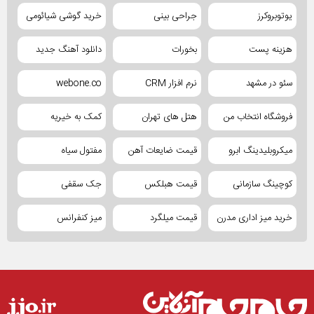
یوتوبروکرز
جراحی بینی
خرید گوشی شیائومی
هزینه پست
بخورات
دانلود آهنگ جدید
سئو در مشهد
نرم افزار CRM
webone.co
فروشگاه انتخاب من
هتل های تهران
کمک به خیریه
میکروبلیدینگ ابرو
قیمت ضایعات آهن
مفتول سیاه
کوچینگ سازمانی
قیمت هبلکس
جک سقفی
خرید میز اداری مدرن
قیمت میلگرد
میز کنفرانس