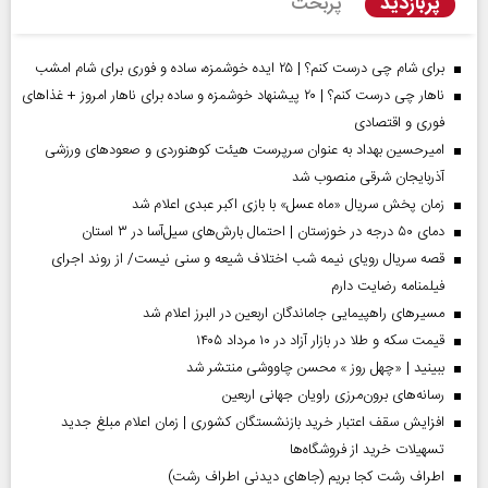
پربازدید
پربحث
برای شام چی درست کنم؟ | ۲۵ ایده خوشمزه، ساده و فوری برای شام امشب
ناهار چی درست کنم؟ | ۲۰ پیشنهاد خوشمزه و ساده برای ناهار امروز + غذاهای
فوری و اقتصادی
امیرحسین بهداد به عنوان سرپرست هیئت کوهنوردی و صعودهای ورزشی
آذربایجان شرقی منصوب شد
زمان پخش سریال «ماه عسل» با بازی اکبر عبدی اعلام شد
دمای ۵۰ درجه در خوزستان | احتمال بارش‌های سیل‌آسا در ۳ استان
قصه سریال رویای نیمه شب اختلاف شیعه و سنی نیست/ از روند اجرای
فیلمنامه رضایت دارم
مسیر‌های راهپیمایی جاماندگان اربعین در البرز اعلام شد
قیمت سکه و طلا در بازار آزاد در ۱۰ مرداد ۱۴۰۵
ببینید | «چهل روز » محسن چاووشی منتشر شد
رسانه‌های برون‌مرزی راویان جهانی اربعین
افزایش سقف اعتبار خرید بازنشستگان کشوری | زمان اعلام مبلغ جدید
تسهیلات خرید از فروشگاه‌ها
اطراف رشت کجا بریم (جاهای دیدنی اطراف رشت)