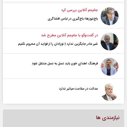
جام‌جم آنلاین بررسی کرد
باج‌نیوزها؛ باج‌گیری در لباس افشاگری
در گفت‌و‌گو با جام‌جم آنلاین مطرح شد
شیر مادر جایگزین ندارد | نوزادان را از فواید آن محروم نکنیم
فرهنگ اهدای خون باید نسل به نسل منتقل شود
عدالت در سلامت میانبر ندارد
نیازمندی ها