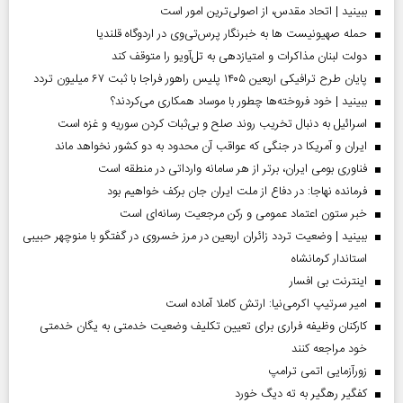
ببینید | اتحاد مقدس، از اصولی‌ترین امور است
حمله صهیونیست ها به خبرنگار پرس‌تی‌وی در اردوگاه قلندیا
دولت لبنان مذاکرات و امتیازدهی به تل‌آویو را متوقف کند
پایان طرح ترافیکی اربعین ۱۴۰۵ پلیس راهور فراجا با ثبت ۶۷ میلیون تردد
ببینید | خود فروخته‌ها چطور با موساد همکاری می‌کردند؟
اسرائیل به دنبال تخریب روند صلح و بی‌ثبات کردن سوریه و غزه است
ایران و آمریکا در جنگی که عواقب آن محدود به دو کشور نخواهد ماند
فناوری بومی ایران، برتر از هر سامانه وارداتی در منطقه است
فرمانده نهاجا: در دفاع از ملت ایران جان برکف خواهیم بود
خبر ستون اعتماد عمومی و رکن مرجعیت رسانه‌ای است
ببینید | وضعیت تردد زائران اربعین در مرز خسروی در گفتگو با منوچهر حبیبی
استاندار کرمانشاه
اینترنت بی افسار
امیر سرتیپ اکرمی‌نیا: ارتش کاملا آماده است
کارکنان وظیفه فراری برای تعیین تکلیف وضعیت خدمتی به یگان خدمتی
خود مراجعه کنند
زورآزمایی اتمی ترامپ
کفگیر رهگیر به ته دیگ خورد