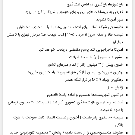
باج‌نیوزها؛ باج‌گیری در لباس افشاگری
تعرض به زیرساخت‌های ایران، بنای هژمونی آمریکا را فرو می‌ریزد
سپر آمریکا نشوید
نظرسنجی شبکه تماشا برای انتخاب سریال‌های شرقی محبوب مخاطبان
قیمت طلا و سکه امروز ۱۱ مرداد ۱۴۰۵ | افت قیمت طلا در بازار تهران با کاهش
نرخ ارز
آمریکا ماجراجویی کند پاسخ مقتضی دریافت خواهد کرد
عشق به حسین (ع) تا لحظه شهادت
خروج بیش از ۳ میلیون زائر از تمام مرز‌های کشور
بهترین نذری‌های اربعین | از کم هزینه‌ترین تا راحت‌ترین نذری‌ها
رهگیری پهپاد MQ9 بر فراز تنگه هرمز
‌زائران سبز
در کمین تروریست‌ها هستیم و آماده پاسخ قاطعیم
ثبت‌نام وام اربعین بازنشستگان کشوری آغاز شد | تسهیلات ۲۰ میلیون تومانی
با سود ۵ درصد
سهمیه ۶۰ لیتری پابرجاست | آخرین وضعیت اتصال کارت سوخت به کارت
بانکی
هنرمند منحصر‌به‌فردی را از دست دادیم/ پخش ۲ مجموعه تلویزیونی جدید