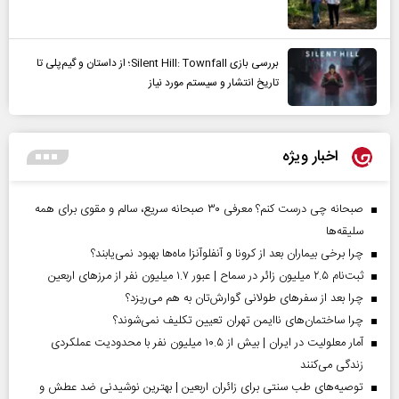
بررسی بازی Silent Hill: Townfall؛ از داستان و گیم‌پلی تا
تاریخ انتشار و سیستم مورد نیاز
اخبار ویژه
صبحانه چی درست کنم؟ معرفی ۳۰ صبحانه سریع، سالم و مقوی برای همه
سلیقه‌ها
چرا برخی بیماران بعد از کرونا و آنفلوآنزا ماه‌ها بهبود نمی‌یابند؟
ثبت‌نام ۲.۵ میلیون زائر در سماح | عبور ۱.۷ میلیون نفر از مرز‌های اربعین
چرا بعد از سفرهای طولانی گوارش‌تان به هم می‌ریزد؟
چرا ساختمان‌های ناایمن تهران تعیین تکلیف نمی‌شوند؟
آمار معلولیت در ایران | بیش از ۱۰.۵ میلیون نفر با محدودیت عملکردی
زندگی می‌کنند
توصیه‌های طب سنتی برای زائران اربعین | بهترین نوشیدنی ضد عطش و