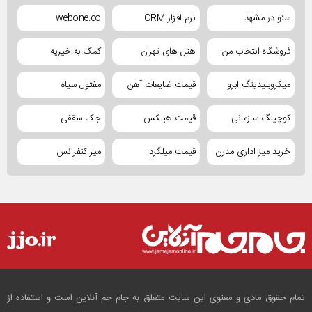
سئو در مشهد
نرم افزار CRM
webone.co
فروشگاه انتخاب من
هتل های تهران
کمک به خیریه
میکروبلیدینگ ابرو
قیمت ضایعات آهن
مفتول سیاه
کوچینگ سازمانی
قیمت هبلکس
جک سقفی
خرید میز اداری مدرن
قیمت میلگرد
میز کنفرانس
تمام حقوق مادی و معنوی این سایت متعلق به جام جم آنلاین است و استفاده از