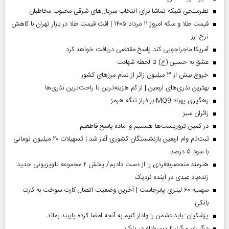
نظرسنجی شبکه تماشا برای انتخاب سریال‌های شرقی محبوب مخاطبان
قیمت طلا و سکه امروز ۱۱ مرداد ۱۴۰۵ | افت قیمت طلا در بازار تهران با کاهش
نرخ ارز
آمریکا ماجراجویی کند پاسخ مقتضی دریافت خواهد کرد
عشق به حسین (ع) تا لحظه شهادت
خروج بیش از ۳ میلیون زائر از تمام مرز‌های کشور
بهترین نذری‌های اربعین | از کم هزینه‌ترین تا راحت‌ترین نذری‌ها
رهگیری پهپاد MQ9 بر فراز تنگه هرمز
‌زائران سبز
در کمین تروریست‌ها هستیم و آماده پاسخ قاطعیم
ثبت‌نام وام اربعین بازنشستگان کشوری آغاز شد | تسهیلات ۲۰ میلیون تومانی
با سود ۵ درصد
هنرمند منحصر‌به‌فردی را از دست دادیم/ پخش ۲ مجموعه تلویزیونی جدید
زنده‌یاد عبدی در آینده نزدیک
سهمیه ۶۰ لیتری پابرجاست | آخرین وضعیت اتصال کارت سوخت به کارت
بانکی
پزشکیان: باید دشمن را وادار کنیم به آنچه امضا کرده پایبند بماند
درگیری مرگبار ۲ پسرخاله در پارک