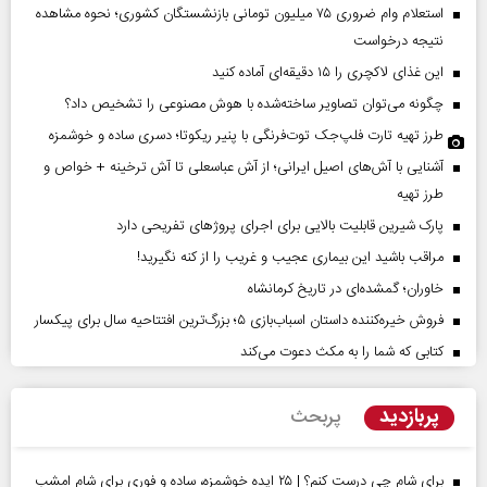
استعلام وام ضروری ۷۵ میلیون تومانی بازنشستگان کشوری؛ نحوه مشاهده
نتیجه درخواست
این غذای لاکچری را ۱۵ دقیقه‌ای آماده کنید
چگونه می‌توان تصاویر ساخته‌شده با هوش مصنوعی را تشخیص داد؟
طرز تهیه تارت فلپ‌جک توت‌فرنگی با پنیر ریکوتا؛ دسری ساده و خوشمزه
آشنایی با آش‌های اصیل ایرانی؛ از آش عباسعلی تا آش ترخینه + خواص و
طرز تهیه
پارک شیرین قابلیت‌ بالایی برای اجرای پروژهای تفریحی دارد
مراقب باشید این بیماری عجیب و غریب را از کنه نگیرید!
خاوران؛ گمشده‌ای در تاریخ کرمانشاه
فروش خیره‌کننده داستان اسباب‌بازی ۵؛ بزرگ‌ترین افتتاحیه سال برای پیکسار
کتابی که شما را به مکث دعوت می‌کند
پربازدید
پربحث
برای شام چی درست کنم؟ | ۲۵ ایده خوشمزه، ساده و فوری برای شام امشب