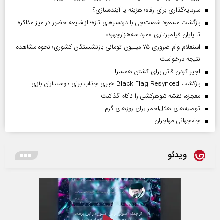
سرمایه‌گذاری برای رفاه؛ هزینه یا آینده‌سازی؟
بازگشت مسعود شصت‌چی با دردسر‌های تازه؛ از شایعه حضور در میز مذاکره
تا پایان فیلمبرداری «مرد سه‌هزارچهره»
استعلام وام ضروری ۷۵ میلیون تومانی بازنشستگان کشوری؛ نحوه مشاهده
نتیجه درخواست
اجیر کردن قاتل برای کشتن همسر!
بازگشت Black Flag Resynced خبری جذاب برای دوستداران بازی
معجزه، نقشه شوهرکشی را ناکام گذاشت
توصیه‌های هلال‌احمر برای روز‌های گرم
جام‌جهانی مهاجران
ویدئو