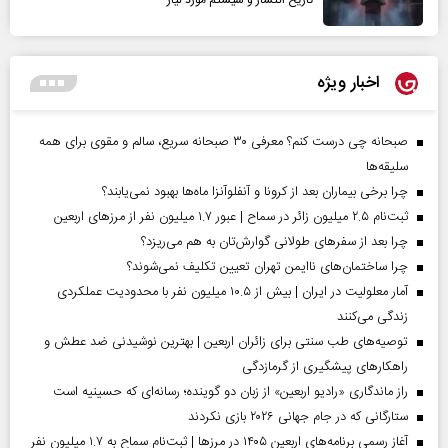
تاریخ انتشار و سیستم مورد نیاز
اخبار ویژه
صبحانه چی درست کنم؟ معرفی ۳۰ صبحانه سریع، سالم و مقوی برای همه
سلیقه‌ها
چرا برخی بیماران بعد از کرونا و آنفلوآنزا ماه‌ها بهبود نمی‌یابند؟
ثبت‌نام ۲.۵ میلیون زائر در سماح | عبور ۱.۷ میلیون نفر از مرز‌های اربعین
چرا بعد از سفرهای طولانی گوارش‌تان به هم می‌ریزد؟
چرا ساختمان‌های ناایمن تهران تعیین تکلیف نمی‌شوند؟
آمار معلولیت در ایران | بیش از ۱۰.۵ میلیون نفر با محدودیت عملکردی
زندگی می‌کنند
توصیه‌های طب سنتی برای زائران اربعین | بهترین نوشیدنی ضد عطش و
راهکارهای پیشگیری از گرمازدگی
راز ماندگاری «رادیو اربعین» از زبان دو گوینده؛ رسانه‌ای که حسینیه است
ستارگانی که در جام جهانی ۲۰۲۶ بازی نکردند
آغاز رسمی برنامه‌های اربعین ۱۴۰۵ در مرز‌ها | ثبت‌نام سماح به ۱.۷ میلیون نفر