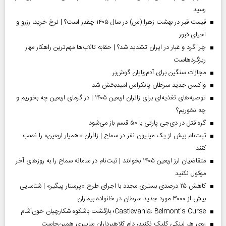
رسید
قیمت قبر در بهشت زهرا (س) در سال ۱۴۰۵ چقدر است؟ | نرخ خرید، رزرو و
احیای قبور
چرا گرد و غبار در ایران تشدید شد؟ | حقابه تالاب‌ها مهم‌ترین راهکار مهار
ریزگردهاست
مجازات سنگین برای آدم‌ربایان گوش‌بر
واکسن جدید سرطان پانکراس امیدبخش شد
توصیه‌های تغذیه‌ای برای زائران اربعین ۱۴۰۵ | در گرمای اربعین چه بخوریم و
چه نخوریم؟
گره قتل در دی‌جی پارتی با ۵۰ قسم باز می‌شود
ثبت‌نام بیش از یک میلیون نفر در سماح | زائران «همیار اربعین» را نصب
کنند
متقاضیان ارز اربعین ۱۴۰۵ بخوانند | ثبت‌نام در سامانه سماح را به روز‌های آخر
موکول نکنید
کاهش ۲۵ درصدی بستری مجدد با اجرای طرح «پرستار پیگیر» | شناسایی
بیش از ۳۰۰۰ مورد جدید سرطان در خانواده بیماران
Castlevania: Belmont’s Curse؛ بازگشت باشکوه شکارچیان خون‌آشام
روی هر لینکی کلیک نکنید، دام کلاهبرداران سایبری همین‌جاست