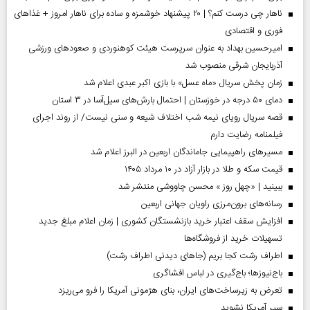
ناهار چی درست کنم؟ | ۲۰ پیشنهاد خوشمزه و ساده برای ناهار امروز + غذاهای
فوری و اقتصادی
امیرحسین بهداد به عنوان سرپرست هیئت کوهنوردی و صعودهای ورزشی
آذربایجان شرقی منصوب شد
زمان پخش سریال «ماه عسل» با بازی اکبر عبدی اعلام شد
دمای ۵۰ درجه در خوزستان | احتمال بارش‌های سیل‌آسا در ۳ استان
قصه سریال رویای نیمه شب اختلاف شیعه و سنی نیست/ از روند اجرای
فیلمنامه رضایت دارم
مسیر‌های راهپیمایی جاماندگان اربعین در البرز اعلام شد
قیمت سکه و طلا در بازار آزاد در ۱۰ مرداد ۱۴۰۵
ببینید | «چهل روز » محسن چاووشی منتشر شد
رسانه‌های برون‌مرزی راویان جهانی اربعین
افزایش سقف اعتبار خرید بازنشستگان کشوری | زمان اعلام مبلغ جدید
تسهیلات خرید از فروشگاه‌ها
اطراف رشت کجا بریم (جاهای دیدنی اطراف رشت)
باج‌نیوزها؛ باج‌گیری در لباس افشاگری
تعرض به زیرساخت‌های ایران، بنای هژمونی آمریکا را فرو می‌ریزد
سپر آمریکا نشوید