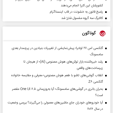
کشورشان این کاررا انجام می‌دهند
پاسخ قانون به خشونت در قاب اینستاگرام
کالابرگ سه گروه مشمول شارژ شد
گوناگون
گلکسی اس ۲۷ اولترا؛ پیش‌نمایشی از تغییرات بنیادین در پرچمدار بعدی
سامسونگ
رشد خیره‌کننده بازار توکن‌های هوش مصنوعی (AI)؛ از هیجان تا
زیرساخت‌های واقعی
انقلاب گوشی‌های تاشو‌ با طعم هوش مصنوعی؛ معرفی و مقایسه خانواده
گلکسی Z۸
بحران باتری در گوشی‌های سامسونگ؛ آیا به‌روزرسانی One UI ۸.۵ مقصر
است؟
آیا خودروهای خودران جای ماشین‌های معمولی را می‌گیرند؟ بررسی وضعیت
در سال ۲۰۲۶