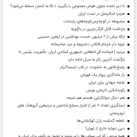
تا دیر نشده جلوی هوش مصنوعی را بگیرید / AI به انسان مسلط می‌شود؟
هرمز؛ ابتکارعمل در دست ایران
مشروطه در کوچه‌پس‌کوچه‌های پایتخت
بازداشت قاتل کارگر باربری در باغ‌ویلا
ارائه بیش از ۲ میلیون خدمت بهداشتی در اربعین حسینی
چوبه دار، فرجام قاتلان دختربچه و مرد صاحبخانه
ببینید | فرمانده کل انتظامی جمهوری اسلامی ایران­: مأموریت پلیس تا
بازگشت آخرین زائر به منزل ادامه دارد
پاسخ قانون به خشونت در قاب اینستاگرام
راز ماندگاری پرواز یک قهرمان
نقشه جهادی برای ایران
رکوردشکنی تاریخی بورس
هم دنبال جوانگرایی هستم هم نتیجه
دستگیری تعداد ۸ نفر از اشرار مسلح شاخص و مرتبطین گروهک های
تروریستی
قطعه گمشده پازل کهکشانی‌ها
دربی دوباره خارج از تهران!
همه مردمی که این سختی‌ها را می‌بینند و تحمل می‌کنند، برای ایران و