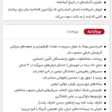
خاوران؛ گمشده‌ای در تاریخ کرمانشاه
فروش خیره‌کننده داستان اسباب‌بازی ۵؛ بزرگ‌ترین افتتاحیه سال برای پیکسار
کتابی که شما را به مکث دعوت می‌کند
پربازدید
پربحث
امیرحسین بهداد به عنوان سرپرست هیئت کوهنوردی و صعودهای ورزشی
آذربایجان شرقی منصوب شد
پرداخت مابه‌التفاوت حقوق بازنشستگان تأمین اجتماعی
دمای ۵۰ درجه در خوزستان | احتمال بارش‌های سیل‌آسا در ۳ استان
مسیر‌های راهپیمایی جاماندگان اربعین در البرز اعلام شد
ببینید | «چهل روز » محسن چاووشی منتشر شد
رسانه‌های برون‌مرزی راویان جهانی اربعین
نظرسنجی شبکه تماشا برای انتخاب سریال‌های شرقی محبوب مخاطبان
باج‌نیوزها؛ باج‌گیری در لباس افشاگری
اطراف رشت کجا بریم (جاهای دیدنی اطراف رشت)
تعرض به زیرساخت‌های ایران، بنای هژمونی آمریکا را فرو می‌ریزد