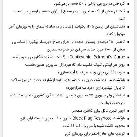
گره قتل در دی‌جی پارتی با ۵۰ قسم باز می‌شود
ثبت‌نام بیش از یک میلیون نفر در سماح | زائران «همیار اربعین» را نصب
کنند
متقاضیان ارز اربعین ۱۴۰۵ بخوانند | ثبت‌نام در سامانه سماح را به روز‌های آخر
موکول نکنید
کاهش ۲۵ درصدی بستری مجدد با اجرای طرح «پرستار پیگیر» | شناسایی
بیش از ۳۰۰۰ مورد جدید سرطان در خانواده بیماران
Castlevania: Belmont’s Curse؛ بازگشت باشکوه شکارچیان خون‌آشام
روی هر لینکی کلیک نکنید، دام کلاهبرداران سایبری همین‌جاست
سرمایه‌گذاری برای رفاه؛ هزینه یا آینده‌سازی؟
بازگشت مسعود شصت‌چی با دردسر‌های تازه؛ از شایعه حضور در میز مذاکره
تا پایان فیلمبرداری «مرد سه‌هزارچهره»
استعلام وام ضروری ۷۵ میلیون تومانی بازنشستگان کشوری؛ نحوه مشاهده
نتیجه درخواست
اجیر کردن قاتل برای کشتن همسر!
بازگشت Black Flag Resynced خبری جذاب برای دوستداران بازی
معجزه، نقشه شوهرکشی را ناکام گذاشت
توصیه‌های هلال‌احمر برای روز‌های گرم