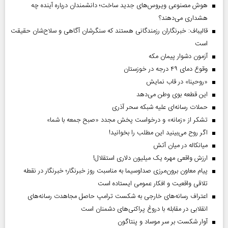
هوش مصنوعی ویروس‌های جدید ساخت؛ دانشمندان درباره آینده چه
هشداری می‌دهند؟
قالیباف: خبرنگاران رزمندگانی هستند که سنگرشان آگاهی و سلاح‌شان حقیقت
است
آزمون دشوار پیمان مکه
وقوع دمای ۴۹ درجه در خوزستان
«روحینا» در قاب نمایش
این قطعه بوی وطن می‌دهد
حملات رسانه‌ای علیه شبکه سحر آذری
تشکر از «زمانه» و درخواست پخش مجدد «صبح جمعه با شما»
اگر روح می‌بینید این مطلب را بخوانید!
میانکاله در میان آتش
ارزش واقعی مهره یک میلیون دلاری استقلال!
پیام معاون برون‌مرزی صداوسیما به مناسبت روز خبرنگار؛ خبرنگار در نقطه
تلاقی واقعیت و افکار عمومی ایستاده است
اعتراف رسانه‌های خارجی به شکست ترامپ حاصل مجاهدت رسانه‌های
انقلابی در مقابله با دروغ پراکنی‌های دشمنان است
آوار شکست بر سر موساد و پنتاگون