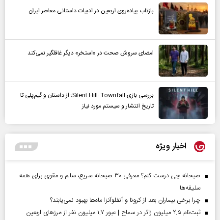
بازتاب پیاده‌روی اربعین در ادبیات داستانی معاصر ایران
امضای سروش صحت در «استخر» دیگر غافلگیر نمی‌کند
بررسی بازی Silent Hill: Townfall؛ از داستان و گیم‌پلی تا
تاریخ انتشار و سیستم مورد نیاز
اخبار ویژه
صبحانه چی درست کنم؟ معرفی ۳۰ صبحانه سریع، سالم و مقوی برای همه
سلیقه‌ها
چرا برخی بیماران بعد از کرونا و آنفلوآنزا ماه‌ها بهبود نمی‌یابند؟
ثبت‌نام ۲.۵ میلیون زائر در سماح | عبور ۱.۷ میلیون نفر از مرز‌های اربعین