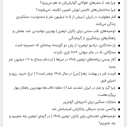
چرا بعد از سفرهای طولانی گوارش‌تان به هم می‌ریزد؟
چرا ساختمان‌های ناایمن تهران تعیین تکلیف نمی‌شوند؟
آمار معلولیت در ایران | بیش از ۱۰.۵ میلیون نفر با محدودیت عملکردی
زندگی می‌کنند
توصیه‌های طب سنتی برای زائران اربعین | بهترین نوشیدنی ضد عطش و
راهکارهای پیشگیری از گرمازدگی
راز ماندگاری «رادیو اربعین» از زبان دو گوینده؛ رسانه‌ای که حسینیه است
ستارگانی که در جام جهانی ۲۰۲۶ بازی نکردند
آغاز رسمی برنامه‌های اربعین ۱۴۰۵ در مرز‌ها | ثبت‌نام سماح به ۱.۷ میلیون نفر
رسید
قیمت قبر در بهشت زهرا (س) در سال ۱۴۰۵ چقدر است؟ | نرخ خرید، رزرو و
احیای قبور
چرا گرد و غبار در ایران تشدید شد؟ | حقابه تالاب‌ها مهم‌ترین راهکار مهار
ریزگردهاست
مجازات سنگین برای آدم‌ربایان گوش‌بر
واکسن جدید سرطان پانکراس امیدبخش شد
توصیه‌های تغذیه‌ای برای زائران اربعین ۱۴۰۵ | در گرمای اربعین چه بخوریم و
چه نخوریم؟