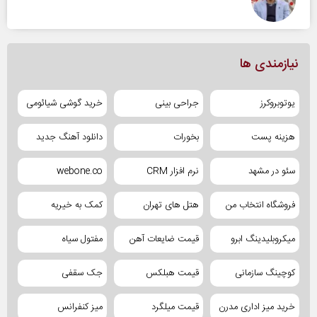
نیازمندی ها
یوتوبروکرز
جراحی بینی
خرید گوشی شیائومی
هزینه پست
بخورات
دانلود آهنگ جدید
سئو در مشهد
نرم افزار CRM
webone.co
فروشگاه انتخاب من
هتل های تهران
کمک به خیریه
میکروبلیدینگ ابرو
قیمت ضایعات آهن
مفتول سیاه
کوچینگ سازمانی
قیمت هبلکس
جک سقفی
خرید میز اداری مدرن
قیمت میلگرد
میز کنفرانس