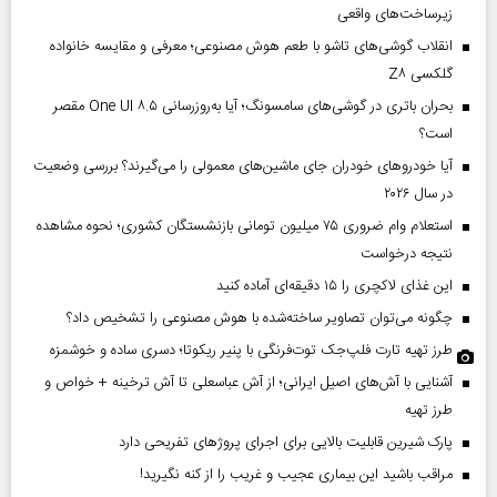
زیرساخت‌های واقعی
انقلاب گوشی‌های تاشو‌ با طعم هوش مصنوعی؛ معرفی و مقایسه خانواده
گلکسی Z۸
بحران باتری در گوشی‌های سامسونگ؛ آیا به‌روزرسانی One UI ۸.۵ مقصر
است؟
آیا خودروهای خودران جای ماشین‌های معمولی را می‌گیرند؟ بررسی وضعیت
در سال ۲۰۲۶
استعلام وام ضروری ۷۵ میلیون تومانی بازنشستگان کشوری؛ نحوه مشاهده
نتیجه درخواست
این غذای لاکچری را ۱۵ دقیقه‌ای آماده کنید
چگونه می‌توان تصاویر ساخته‌شده با هوش مصنوعی را تشخیص داد؟
طرز تهیه تارت فلپ‌جک توت‌فرنگی با پنیر ریکوتا؛ دسری ساده و خوشمزه
آشنایی با آش‌های اصیل ایرانی؛ از آش عباسعلی تا آش ترخینه + خواص و
طرز تهیه
پارک شیرین قابلیت‌ بالایی برای اجرای پروژهای تفریحی دارد
مراقب باشید این بیماری عجیب و غریب را از کنه نگیرید!