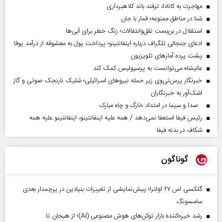
مهاجرت به کانادا، ترفند باند کلاهبرداری
شنا در مناطق ممنوعه؛ قمار با جان
استقلال در بن‌بست نقل‌وانتقالات؛ زنگ خطر برای آبی‌ها
ادعای جنجالی تلگراف درباره اینفانتینو؛ پرداخت پول به معشوقه از درآمد یوفا
پشت پرده آمارهای تلویزیون
عالیشاه می‌توانست به پرسپولیس کمک کند
خبرنگار پرس‌تی‌وی زیر حمله نیروهای اسرائیلی؛ شلیک نارنجک صوتی و گاز
اشک‌آور به خبرنگاران
صدا و سیما در امتداد خارگ و چاه مبارک
رئیس فیفا استعفا نمی‌دهد / همه علیه اینفانتینو، اینفانتینو علیه همه
شکاف در بدنه فیفا
گوناگون
گلکسی اس ۲۷ اولترا؛ پیش‌نمایشی از تغییرات بنیادین در پرچمدار بعدی
سامسونگ
رشد خیره‌کننده بازار توکن‌های هوش مصنوعی (AI)؛ از هیجان تا