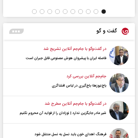
گفت و گو
در گفت‌و‌گو با جام‌جم آنلاین تشریح شد
فاصله ایران با پیشرو‌ان هوش مصنوعی قابل جبران است
جام‌جم آنلاین بررسی کرد
باج‌نیوزها؛ باج‌گیری در لباس افشاگری
در گفت‌و‌گو با جام‌جم آنلاین مطرح شد
شیر مادر جایگزین ندارد | نوزادان را از فواید آن محروم نکنیم
فرهنگ اهدای خون باید نسل به نسل منتقل شود