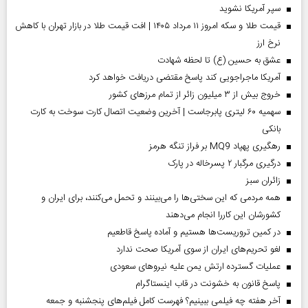
سپر آمریکا نشوید
قیمت طلا و سکه امروز ۱۱ مرداد ۱۴۰۵ | افت قیمت طلا در بازار تهران با کاهش
نرخ ارز
عشق به حسین (ع) تا لحظه شهادت
آمریکا ماجراجویی کند پاسخ مقتضی دریافت خواهد کرد
خروج بیش از ۳ میلیون زائر از تمام مرز‌های کشور
سهمیه ۶۰ لیتری پابرجاست | آخرین وضعیت اتصال کارت سوخت به کارت
بانکی
رهگیری پهپاد MQ9 بر فراز تنگه هرمز
درگیری مرگبار ۲ پسرخاله در پارک
‌زائران سبز
همه مردمی که این سختی‌ها را می‌بینند و تحمل می‌کنند، برای ایران و
کشورشان این کاررا انجام می‌دهند
در کمین تروریست‌ها هستیم و آماده پاسخ قاطعیم
لغو تحریم‌های ایران از سوی آمریکا صحت ندارد
عملیات گسترده ارتش یمن علیه نیروهای سعودی
پاسخ قانون به خشونت در قاب اینستاگرام
آخر هفته چه فیلمی ببینیم؟ فهرست کامل فیلم‌های پنجشنبه و جمعه