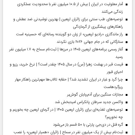
آمار معلولیت در ایران | بیش از ۱۰.۵ میلیون نفر با محدودیت عملکردی
زندگی می‌کنند
توصیه‌های طب سنتی برای زائران اربعین | بهترین نوشیدنی ضد عطش و
راهکارهای پیشگیری از گرمازدگی
راز ماندگاری «رادیو اربعین» از زبان دو گوینده؛ رسانه‌ای که حسینیه است
ستارگانی که در جام جهانی ۲۰۲۶ بازی نکردند
آغاز رسمی برنامه‌های اربعین ۱۴۰۵ در مرز‌ها | ثبت‌نام سماح به ۱.۷ میلیون نفر
رسید
قیمت قبر در بهشت زهرا (س) در سال ۱۴۰۵ چقدر است؟ | نرخ خرید، رزرو و
احیای قبور
چرا گرد و غبار در ایران تشدید شد؟ | حقابه تالاب‌ها مهم‌ترین راهکار مهار
ریزگردهاست
مجازات سنگین برای آدم‌ربایان گوش‌بر
واکسن جدید سرطان پانکراس امیدبخش شد
توصیه‌های تغذیه‌ای برای زائران اربعین ۱۴۰۵ | در گرمای اربعین چه بخوریم و
چه نخوریم؟
گره قتل در دی‌جی پارتی با ۵۰ قسم باز می‌شود
ثبت‌نام بیش از یک میلیون نفر در سماح | زائران «همیار اربعین» را نصب