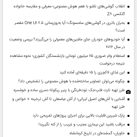
انقلاب گوشی‌های تاشو‌ با طعم هوش مصنوعی؛ معرفی و مقایسه خانواده
گلکسی Z۸
بحران باتری در گوشی‌های سامسونگ؛ آیا به‌روزرسانی One UI ۸.۵ مقصر
است؟
آیا خودروهای خودران جای ماشین‌های معمولی را می‌گیرند؟ بررسی وضعیت
در سال ۲۰۲۶
استعلام وام ضروری ۷۵ میلیون تومانی بازنشستگان کشوری؛ نحوه مشاهده
نتیجه درخواست
این غذای لاکچری را ۱۵ دقیقه‌ای آماده کنید
چگونه می‌توان تصاویر ساخته‌شده با هوش مصنوعی را تشخیص داد؟
طرز تهیه تارت فلپ‌جک توت‌فرنگی با پنیر ریکوتا؛ دسری ساده و خوشمزه
آشنایی با آش‌های اصیل ایرانی؛ از آش عباسعلی تا آش ترخینه + خواص و
طرز تهیه
پارک شیرین قابلیت‌ بالایی برای اجرای پروژهای تفریحی دارد
مراقب باشید این بیماری عجیب و غریب را از کنه نگیرید!
خاوران؛ گمشده‌ای در تاریخ کرمانشاه