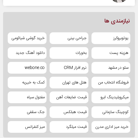
نیازمندی ها
یوتوبروکرز
جراحی بینی
خرید گوشی شیائومی
هزینه پست
بخورات
دانلود آهنگ جدید
سئو در مشهد
نرم افزار CRM
webone.co
فروشگاه انتخاب من
هتل های تهران
کمک به خیریه
میکروبلیدینگ ابرو
قیمت ضایعات آهن
مفتول سیاه
کوچینگ سازمانی
قیمت هبلکس
جک سقفی
خرید میز اداری مدرن
قیمت میلگرد
میز کنفرانس