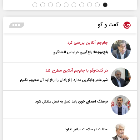
گفت و گو
جام‌جم آنلاین بررسی کرد
باج‌نیوزها؛ باج‌گیری در لباس افشاگری
در گفت‌و‌گو با جام‌جم آنلاین مطرح شد
شیر مادر جایگزین ندارد | نوزادان را از فواید آن محروم نکنیم
فرهنگ اهدای خون باید نسل به نسل منتقل شود
عدالت در سلامت میانبر ندارد