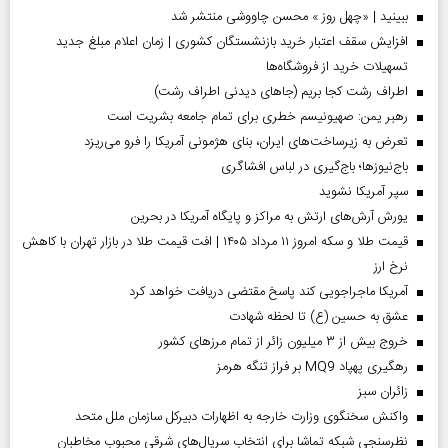
ببینید | «چهل روز » محسن چاووشی منتشر شد
افزایش سقف اعتبار خرید بازنشستگان کشوری | زمان اعلام مبلغ جدید
تسهیلات خرید از فروشگاه‌ها
اطراف رشت کجا بریم (جاهای دیدنی اطراف رشت)
رهبر یمن: صهیونیسم خطری برای تمام جامعه بشریت است
تعرض به زیرساخت‌های ایران، بنای هژمونی آمریکا را فرو می‌ریزد
باج‌نیوزها؛ باج‌گیری در لباس افشاگری
سپر آمریکا نشوید
یورش آرش‌های ارتش به مراکز و پایگاه‌ آمریکا در بحرین
قیمت طلا و سکه امروز ۱۱ مرداد ۱۴۰۵ | افت قیمت طلا در بازار تهران با کاهش
نرخ ارز
آمریکا ماجراجویی کند پاسخ مقتضی دریافت خواهد کرد
عشق به حسین (ع) تا لحظه شهادت
خروج بیش از ۳ میلیون زائر از تمام مرز‌های کشور
رهگیری پهپاد MQ9 بر فراز تنگه هرمز
‌زائران سبز
واکنش سخنگوی وزارت خارجه به اظهارات دبیرکل سازمان ملل متحد
نظرسنجی شبکه تماشا برای انتخاب سریال‌های شرقی محبوب مخاطبان