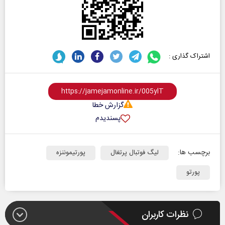
اشتراک گذاری :
گزارش خطا
پسندیدم
برچسب ها:
لیگ فوتبال پرتغال
پورتیموننزه
پورتو
نظرات کاربران