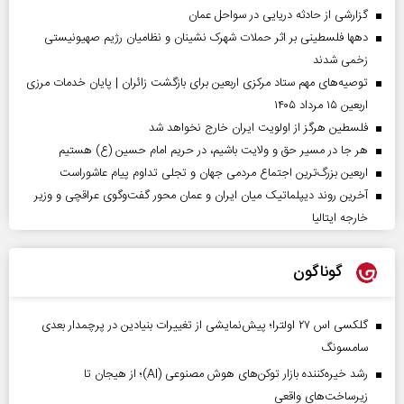
گزارشی از حادثه دریایی در سواحل عمان
دهها فلسطینی بر اثر حملات شهرک نشینان و نظامیان رژیم صهیونیستی
زخمی شدند
توصیه‌های مهم ستاد مرکزی اربعین برای بازگشت زائران | پایان خدمات مرزی
اربعین ۱۵ مرداد ۱۴۰۵
فلسطین هرگز از اولویت ایران خارج نخواهد شد
هر جا در مسیر حق و ولایت باشیم، در حریم امام حسین (ع) هستیم
اربعین بزرگ‌ترین اجتماع مردمی جهان و تجلی تداوم پیام عاشوراست
آخرین روند دیپلماتیک میان ایران و عمان محور گفت‌وگوی عراقچی و وزیر
خارجه ایتالیا
گوناگون
گلکسی اس ۲۷ اولترا؛ پیش‌نمایشی از تغییرات بنیادین در پرچمدار بعدی
سامسونگ
رشد خیره‌کننده بازار توکن‌های هوش مصنوعی (AI)؛ از هیجان تا
زیرساخت‌های واقعی