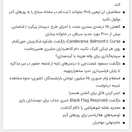
کنند
متقاضیان ارز اربعین ۱۴۰۵ بخوانند | ثبت‌نام در سامانه سماح را به روز‌های آخر
موکول نکنید
کاهش ۲۵ درصدی بستری مجدد با اجرای طرح «پرستار پیگیر» | شناسایی
بیش از ۳۰۰۰ مورد جدید سرطان در خانواده بیماران
Castlevania: Belmont’s Curse؛ بازگشت باشکوه شکارچیان خون‌آشام
روی هر لینکی کلیک نکنید، دام کلاهبرداران سایبری همین‌جاست
سرمایه‌گذاری برای رفاه؛ هزینه یا آینده‌سازی؟
بازگشت مسعود شصت‌چی با دردسر‌های تازه؛ از شایعه حضور در میز مذاکره
تا پایان فیلمبرداری «مرد سه‌هزارچهره»
استعلام وام ضروری ۷۵ میلیون تومانی بازنشستگان کشوری؛ نحوه مشاهده
نتیجه درخواست
اجیر کردن قاتل برای کشتن همسر!
بازگشت Black Flag Resynced خبری جذاب برای دوستداران بازی
معجزه، نقشه شوهرکشی را ناکام گذاشت
توصیه‌های هلال‌احمر برای روز‌های گرم
جام‌جهانی مهاجران