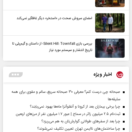
امضای سروش صحت در «استخر» دیگر غافلگیر نمی‌کند
بررسی بازی Silent Hill: Townfall؛ از داستان و گیم‌پلی تا
تاریخ انتشار و سیستم مورد نیاز
اخبار ویژه
صبحانه چی درست کنم؟ معرفی ۳۰ صبحانه سریع، سالم و مقوی برای همه
سلیقه‌ها
چرا برخی بیماران بعد از کرونا و آنفلوآنزا ماه‌ها بهبود نمی‌یابند؟
ثبت‌نام ۲.۵ میلیون زائر در سماح | عبور ۱.۷ میلیون نفر از مرز‌های اربعین
چرا بعد از سفرهای طولانی گوارش‌تان به هم می‌ریزد؟
چرا ساختمان‌های ناایمن تهران تعیین تکلیف نمی‌شوند؟