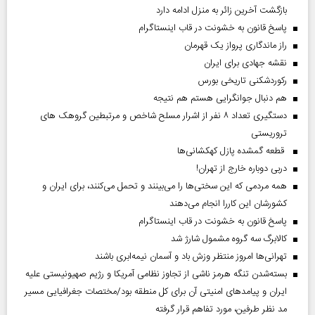
بازگشت آخرین زائر به منزل ادامه دارد
پاسخ قانون به خشونت در قاب اینستاگرام
راز ماندگاری پرواز یک قهرمان
نقشه جهادی برای ایران
رکوردشکنی تاریخی بورس
هم دنبال جوانگرایی هستم هم نتیجه
دستگیری تعداد ۸ نفر از اشرار مسلح شاخص و مرتبطین گروهک های
تروریستی
قطعه گمشده پازل کهکشانی‌ها
دربی دوباره خارج از تهران!
همه مردمی که این سختی‌ها را می‌بینند و تحمل می‌کنند، برای ایران و
کشورشان این کاررا انجام می‌دهند
پاسخ قانون به خشونت در قاب اینستاگرام
کالابرگ سه گروه مشمول شارژ شد
تهرانی‌ها امروز منتظر وزش باد و آسمان نیمه‌ابری باشند
بسته‌شدن تنگه هرمز ناشی از تجاوز نظامی آمریکا و رژیم صهیونیستی علیه
ایران و پیامد‌های امنیتی آن برای کل منطقه بود/مختصات جغرافیایی مسیر
مد نظر طرفین، مورد تفاهم قرار گرفته