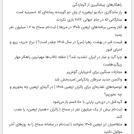
راهکارهای پیشگیری از گرمازدگی
راز ماندگاری «رادیو اربعین» از زبان دو گوینده؛ رسانه‌ای که حسینیه است
ستارگانی که در جام جهانی ۲۰۲۶ بازی نکردند
آغاز رسمی برنامه‌های اربعین ۱۴۰۵ در مرز‌ها | ثبت‌نام سماح به ۱.۷ میلیون نفر
رسید
قیمت قبر در بهشت زهرا (س) در سال ۱۴۰۵ چقدر است؟ | نرخ خرید، رزرو و
احیای قبور
چرا گرد و غبار در ایران تشدید شد؟ | حقابه تالاب‌ها مهم‌ترین راهکار مهار
ریزگردهاست
مجازات سنگین برای آدم‌ربایان گوش‌بر
واکسن جدید سرطان پانکراس امیدبخش شد
توصیه‌های تغذیه‌ای برای زائران اربعین ۱۴۰۵ | در گرمای اربعین چه بخوریم و
چه نخوریم؟
گره قتل در دی‌جی پارتی با ۵۰ قسم باز می‌شود
ثبت‌نام بیش از یک میلیون نفر در سماح | زائران «همیار اربعین» را نصب
کنند
متقاضیان ارز اربعین ۱۴۰۵ بخوانند | ثبت‌نام در سامانه سماح را به روز‌های آخر
موکول نکنید