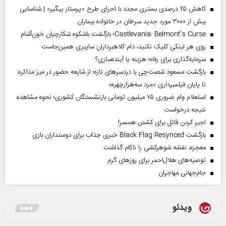
کاهش ۲۵ درصدی بستری مجدد با اجرای طرح «پرستار پیگیر» | شناسایی
بیش از ۳۰۰۰ مورد جدید سرطان در خانواده بیماران
Castlevania: Belmont’s Curse؛ بازگشت باشکوه شکارچیان خون‌آشام
روی هر لینکی کلیک نکنید، دام کلاهبرداران سایبری همین‌جاست
سرمایه‌گذاری برای رفاه؛ هزینه یا آینده‌سازی؟
بازگشت مسعود شصت‌چی با دردسر‌های تازه؛ از شایعه حضور در میز مذاکره
تا پایان فیلمبرداری «مرد سه‌هزارچهره»
استعلام وام ضروری ۷۵ میلیون تومانی بازنشستگان کشوری؛ نحوه مشاهده
نتیجه درخواست
اجیر کردن قاتل برای کشتن همسر!
بازگشت Black Flag Resynced خبری جذاب برای دوستداران بازی
معجزه، نقشه شوهرکشی را ناکام گذاشت
توصیه‌های هلال‌احمر برای روز‌های گرم
جام‌جهانی مهاجران
ویدئو