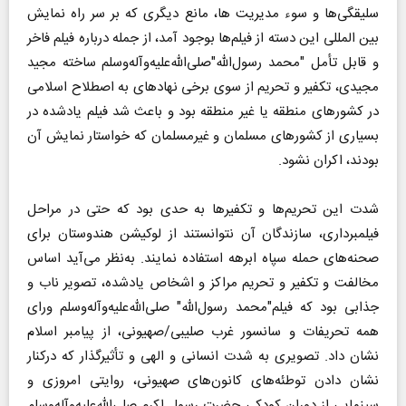
سلیقگی‌ها و سوء مدیریت ها، مانع دیگری که بر سر راه نمایش
بین المللی این دسته از فیلم‌ها بوجود آمد، از جمله درباره فیلم فاخر
و قابل تأمل "محمد رسول‌الله"صلی‌الله‌علیه‌و‌آله‌وسلم ساخته مجید
مجیدی، تکفیر و تحریم از سوی برخی نهاد‌های به اصطلاح اسلامی
در کشور‌های منطقه یا غیر منطقه بود و باعث شد فیلم یادشده در
بسیاری از کشور‌های مسلمان و غیر‌مسلمان که خواستار نمایش آن
بودند، اکران نشود.
شدت این تحریم‌ها و تکفیر‌ها به حدی بود که حتی در مراحل
فیلمبرداری، سازندگان آن نتوانستند از لوکیشن هندوستان برای
صحنه‌های حمله سپاه ابرهه استفاده نمایند. به‌نظر می‌آید اساس
مخالفت و تکفیر و تحریم مراکز و اشخاص یادشده، تصویر ناب و
جذابی بود که فیلم"محمد رسول‌الله" صلی‌الله‌علیه‌و‌آله‌وسلم ورای
همه تحریفات و سانسور غرب صلیبی/صهیونی، از پیامبر اسلام
نشان داد. تصویری به شدت انسانی و الهی و تأثیرگذار که درکنار
نشان دادن توطئه‌های کانون‌های صهیونی، روایتی امروزی و
سینمایی از دوران کودکی حضرت رسول اکرم صلی‌الله‌علیه‌و‌آله‌وسلم