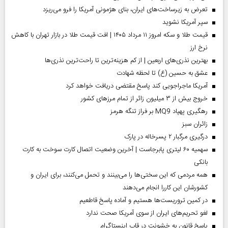
تعرض به زیرساخت‌های ایران، بنای هژمونی آمریکا را فرو می‌ریزد
سپر آمریکا نشوید
قیمت طلا و سکه امروز ۱۱ مرداد ۱۴۰۵ | افت قیمت طلا در بازار تهران با کاهش
نرخ ارز
بهترین نذری‌های اربعین | از کم هزینه‌ترین تا راحت‌ترین نذری‌ها
عشق به حسین (ع) تا لحظه شهادت
آمریکا ماجراجویی کند پاسخ مقتضی دریافت خواهد کرد
خروج بیش از ۳ میلیون زائر از تمام مرز‌های کشور
رهگیری پهپاد MQ9 بر فراز تنگه هرمز
‌زائران سبز
درگیری مرگبار ۲ پسرخاله در پارک
سهمیه ۶۰ لیتری پابرجاست | آخرین وضعیت اتصال کارت سوخت به کارت
بانکی
همه مردمی که این سختی‌ها را می‌بینند و تحمل می‌کنند، برای ایران و
کشورشان این کاررا انجام می‌دهند
در کمین تروریست‌ها هستیم و آماده پاسخ قاطعیم
لغو تحریم‌های ایران از سوی آمریکا صحت ندارد
پاسخ قانون به خشونت در قاب اینستاگرام