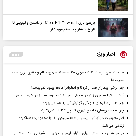
بررسی بازی Silent Hill: Townfall؛ از داستان و گیم‌پلی تا
تاریخ انتشار و سیستم مورد نیاز
اخبار ویژه
صبحانه چی درست کنم؟ معرفی ۳۰ صبحانه سریع، سالم و مقوی برای همه
سلیقه‌ها
چرا برخی بیماران بعد از کرونا و آنفلوآنزا ماه‌ها بهبود نمی‌یابند؟
ثبت‌نام ۲.۵ میلیون زائر در سماح | عبور ۱.۷ میلیون نفر از مرز‌های اربعین
چرا بعد از سفرهای طولانی گوارش‌تان به هم می‌ریزد؟
چرا ساختمان‌های ناایمن تهران تعیین تکلیف نمی‌شوند؟
آمار معلولیت در ایران | بیش از ۱۰.۵ میلیون نفر با محدودیت عملکردی
زندگی می‌کنند
توصیه‌های طب سنتی برای زائران اربعین | بهترین نوشیدنی ضد عطش و