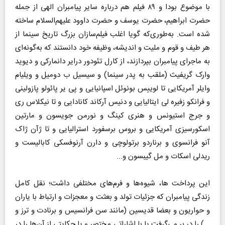
با موضوع بودا و ۸۹ فیلم هم درباره سایر پیامبران الهی از جمله
حضرت ابراهیم، حضرت یوسف و حضرت داوود علیهم‌السلام ساخته
شده است. به‌طوری‌که گویا اغلب فیلم‌سازان بزرگ تاریخ سینما از
هر طیف و قوم و ملیت و اندیشه، وظیفه خود دانستند که به‌گونه‌ای
به ماجرای پیامبران بپردازند، از کارل تئودور درایر دانمارکی و دیوید
وارک گریفیث (ملقب به پدر سینما) و سیسیل ب دومیل و ویلیام
وایلر آمریکایی تا لوییس بونوئل اسپانیایی و پی یر پائولو پازولینی
و فرانکو زفیره لی ایتالیایی و دنیس آرکاند کانادایی و تا نیکلاس ری
و جرج استیونس و هنری کینگ و نورمن جویسون و مارتین
اسکورسیزی آمریکایی و بروس برسفورد استرالیایی و تا ژآن ژاک
آنو فرانسوی و برناردو برتولوچی و دارن آرنوفسکی کابالیست و
ریدلی اسکات و مل گیبسون و...
این پرداخت ها، شیوه‌ها و فرم‌های مختلفی داشت؛ نقل کامل
زندگی پیامبران که جزئیات تولد و بعثت و معجزات و ارتباط با یاران
و حواریون و بعضا قدیسین (مانند سن فرانسیس و برنادت و ترز و
...) را در بر می‌گرفت یا با اشاراتی مختصر و یا حکایتی از آن‌ها را در