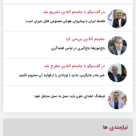
در گفت‌و‌گو با جام‌جم آنلاین تشریح شد
فاصله ایران با پیشرو‌ان هوش مصنوعی قابل جبران است
جام‌جم آنلاین بررسی کرد
باج‌نیوزها؛ باج‌گیری در لباس افشاگری
در گفت‌و‌گو با جام‌جم آنلاین مطرح شد
شیر مادر جایگزین ندارد | نوزادان را از فواید آن محروم نکنیم
فرهنگ اهدای خون باید نسل به نسل منتقل شود
نیازمندی ها