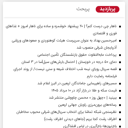
پربازدید
پربحث
ناهار چی درست کنم؟ | ۲۰ پیشنهاد خوشمزه و ساده برای ناهار امروز + غذاهای
فوری و اقتصادی
امیرحسین بهداد به عنوان سرپرست هیئت کوهنوردی و صعودهای ورزشی
آذربایجان شرقی منصوب شد
پرداخت مابه‌التفاوت حقوق بازنشستگان تأمین اجتماعی
دمای ۵۰ درجه در خوزستان | احتمال بارش‌های سیل‌آسا در ۳ استان
قصه سریال رویای نیمه شب اختلاف شیعه و سنی نیست/ از روند اجرای
فیلمنامه رضایت دارم
مسیر‌های راهپیمایی جاماندگان اربعین در البرز اعلام شد
قیمت سکه و طلا در بازار آزاد در ۱۰ مرداد ۱۴۰۵
ببینید | «چهل روز » محسن چاووشی منتشر شد
رسانه‌های برون‌مرزی راویان جهانی اربعین
نظرسنجی شبکه تماشا برای انتخاب سریال‌های شرقی محبوب مخاطبان
اطراف رشت کجا بریم (جاهای دیدنی اطراف رشت)
باج‌نیوزها؛ باج‌گیری در لباس افشاگری