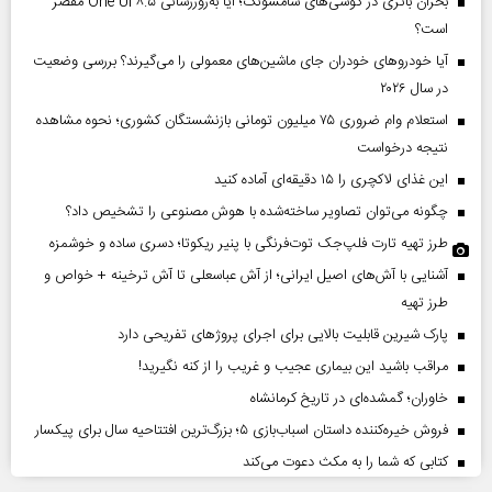
بحران باتری در گوشی‌های سامسونگ؛ آیا به‌روزرسانی One UI ۸.۵ مقصر
است؟
آیا خودروهای خودران جای ماشین‌های معمولی را می‌گیرند؟ بررسی وضعیت
در سال ۲۰۲۶
استعلام وام ضروری ۷۵ میلیون تومانی بازنشستگان کشوری؛ نحوه مشاهده
نتیجه درخواست
این غذای لاکچری را ۱۵ دقیقه‌ای آماده کنید
چگونه می‌توان تصاویر ساخته‌شده با هوش مصنوعی را تشخیص داد؟
طرز تهیه تارت فلپ‌جک توت‌فرنگی با پنیر ریکوتا؛ دسری ساده و خوشمزه
آشنایی با آش‌های اصیل ایرانی؛ از آش عباسعلی تا آش ترخینه + خواص و
طرز تهیه
پارک شیرین قابلیت‌ بالایی برای اجرای پروژهای تفریحی دارد
مراقب باشید این بیماری عجیب و غریب را از کنه نگیرید!
خاوران؛ گمشده‌ای در تاریخ کرمانشاه
فروش خیره‌کننده داستان اسباب‌بازی ۵؛ بزرگ‌ترین افتتاحیه سال برای پیکسار
کتابی که شما را به مکث دعوت می‌کند