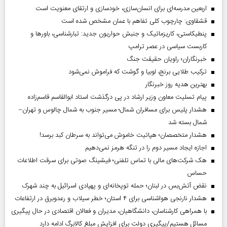
اربعین مدرسه‌ای برای انسان‌سازی، خودسازی و ارتقای معنویت است
قشقاوی: چارچوب کلی تفاهم با عمان مشخص شده است
پنطیکاستی، کاریزماتیک و جنبش حواریون جدید: تبارشناسی، باور‌ها و
کاربست سیاسی در عصر ترامپ
خبرنگاران؛ راویان حقیقت جنگ
ترکیب طلایی برنج، لوبیا و گوشت که فراموش نمی‌شود
بهترین هدیه روز خبرنگار
پیام تسلیت معاون وزیر ارشاد در پی درگذشت استاد ابوالقاسم قاسم‌زاده
هشدار پلیس برای مسافران شمال؛ مسیر جنوب به شمال چالوس و تهران–
شمال بسته شد
هشدار متخصصان؛ هپاتیت خاموش می‌تواند به سرطان کبد برسد!
اجازه ایجاد مسیر دوم را در تنگه هرمز نمی‌دهیم
هک شرکت‌های مالی با تماس تلفنی؛ فیشینگ صوتی برای سرقت اطلاعات
حساس
نقض آتش‌بس در لبنان؛ حمله توپخانه‌ای و پهپادی اسرائیل به چند شهرک
هشدار نارنجی هواشناسی برای ۴ استان؛ خطر سیلاب و رعدوبرق در ارتفاعات
با همراهی کارشناسان، دانشگاهیان، مدیران و فعالان اقتصادی در حال پیگیری
مسائل هستیم/پیگیری دولت برای افزایش مبلغ کالابرگ ادامه دارد