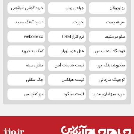
یوتوبروکرز
جراحی بینی
خرید گوشی شیائومی
هزینه پست
بخورات
دانلود آهنگ جدید
سئو در مشهد
نرم افزار CRM
webone.co
فروشگاه انتخاب من
هتل های تهران
کمک به خیریه
میکروبلیدینگ ابرو
قیمت ضایعات آهن
مفتول سیاه
کوچینگ سازمانی
قیمت هبلکس
جک سقفی
خرید میز اداری مدرن
قیمت میلگرد
میز کنفرانس