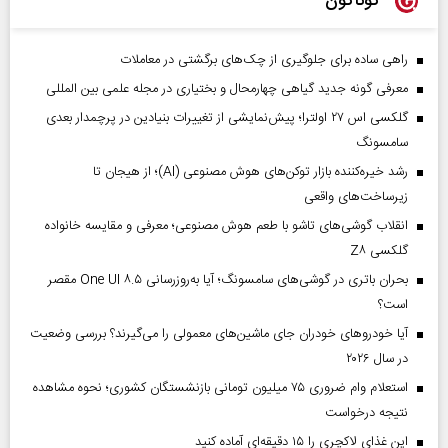
گوناگون
راهی ساده برای جلوگیری از چک‌های برگشتی در معاملات
معرفی گونه جدید گیاهی چهارمحال و بختیاری در مجله علمی بین المللی
گلکسی اس ۲۷ اولترا؛ پیش‌نمایشی از تغییرات بنیادین در پرچمدار بعدی
سامسونگ
رشد خیره‌کننده بازار توکن‌های هوش مصنوعی (AI)؛ از هیجان تا
زیرساخت‌های واقعی
انقلاب گوشی‌های تاشو‌ با طعم هوش مصنوعی؛ معرفی و مقایسه خانواده
گلکسی Z۸
بحران باتری در گوشی‌های سامسونگ؛ آیا به‌روزرسانی One UI ۸.۵ مقصر
است؟
آیا خودروهای خودران جای ماشین‌های معمولی را می‌گیرند؟ بررسی وضعیت
در سال ۲۰۲۶
استعلام وام ضروری ۷۵ میلیون تومانی بازنشستگان کشوری؛ نحوه مشاهده
نتیجه درخواست
این غذای لاکچری را ۱۵ دقیقه‌ای آماده کنید