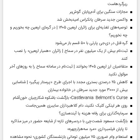
ریزگردهاست
مجازات سنگین برای آدم‌ربایان گوش‌بر
واکسن جدید سرطان پانکراس امیدبخش شد
توصیه‌های تغذیه‌ای برای زائران اربعین ۱۴۰۵ | در گرمای اربعین چه بخوریم و
چه نخوریم؟
گره قتل در دی‌جی پارتی با ۵۰ قسم باز می‌شود
ثبت‌نام بیش از یک میلیون نفر در سماح | زائران «همیار اربعین» را نصب
کنند
متقاضیان ارز اربعین ۱۴۰۵ بخوانند | ثبت‌نام در سامانه سماح را به روز‌های آخر
موکول نکنید
کاهش ۲۵ درصدی بستری مجدد با اجرای طرح «پرستار پیگیر» | شناسایی
بیش از ۳۰۰۰ مورد جدید سرطان در خانواده بیماران
Castlevania: Belmont’s Curse؛ بازگشت باشکوه شکارچیان خون‌آشام
روی هر لینکی کلیک نکنید، دام کلاهبرداران سایبری همین‌جاست
سرمایه‌گذاری برای رفاه؛ هزینه یا آینده‌سازی؟
بازگشت مسعود شصت‌چی با دردسر‌های تازه؛ از شایعه حضور در میز مذاکره
تا پایان فیلمبرداری «مرد سه‌هزارچهره»
استعلام وام ضروری ۷۵ میلیون تومانی بازنشستگان کشوری؛ نحوه مشاهده