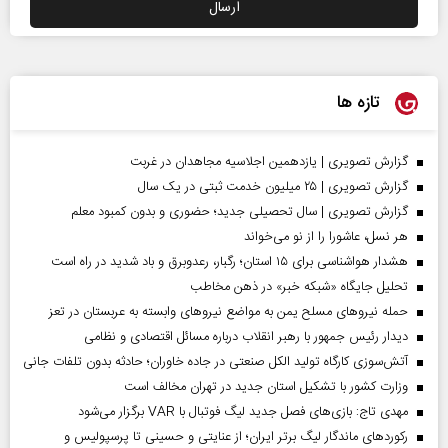
تازه ها
گزارش تصویری | یازدهمین اجلاسیه مجاهدان در غربت
گزارش تصویری | ۲۵ میلیون خدمت ثبتی در یک سال
گزارش تصویری | سال تحصیلی جدید؛ حضوری و بدون کمبود معلم
هر نسل، عاشورا را از نو می‌خواند
هشدار هواشناسی برای ۱۵ استان؛ رگبار، رعدوبرق و باد شدید در راه است
تحلیل جایگاه «شبکه خبر» در ذهن مخاطب
حمله نیروهای مسلح یمن به مواضع نیروهای وابسته به عربستان در تعز
دیدار رئیس‌ جمهور با رهبر انقلاب درباره مسائل اقتصادی و نظامی
آتش‌سوزی کارگاه تولید الکل صنعتی در جاده خاوران؛ حادثه بدون تلفات جانی
وزارت کشور با تشکیل استان جدید در تهران مخالف است
مهدی تاج: بازی‌های فصل جدید لیگ فوتبال با VAR برگزار می‌شود
رکورد‌های ماندگار لیگ برتر ایران؛ از عنایتی و حسینی تا پرسپولیس و