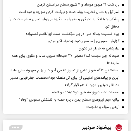
بازداشت ۲۱ مزدور موساد و ۴ شرور مسلح در استان کرمان
اسرائیل به دنبال تخریب روند صلح و بی‌ثبات کردن سوریه و غزه است
پزشکیان: با اتکا به نخبگان و مدیران با انگیزه می‌توان تحول نظام سلامت را
محقق کرد
پیام تسلیت رسانه ملی در پی درگذشت استاد ابوالقاسم قاسم‌زاده
گزارش تصویری | مراسم یادبود زنده‌یاد اکبر عبدی
برادرکشی به خاطر کار نکردن
صبحانه چی درست کنم؟ معرفی ۳۰ صبحانه سریع، سالم و مقوی برای همه
سلیقه‌ها
بسته‌شدن تنگه هرمز ناشی از تجاوز نظامی آمریکا و رژیم صهیونیستی علیه
ایران و پیامد‌های امنیتی آن برای کل منطقه بود/مختصات جغرافیایی مسیر
مد نظر طرفین، مورد تفاهم قرار گرفته
صفحات‌نخست‌روزنامه ها‌ی دوشنبه‌۱۲ مردادماه
بیانیه مهم نیروهای مسلح یمن درباره حمله به نفتکش سعودی "وفاء"
اربعین سوگ و مقاومت
پیشنهاد سردبیر