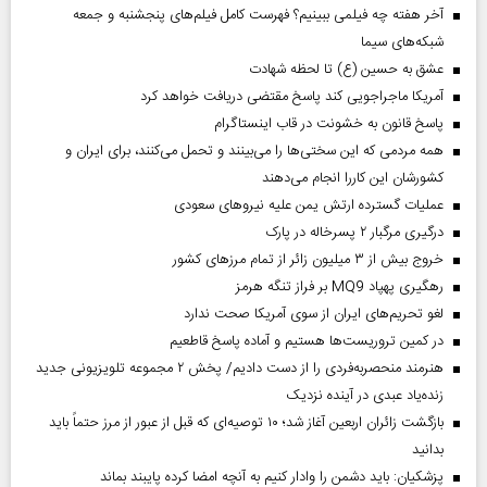
آخر هفته چه فیلمی ببینیم؟ فهرست کامل فیلم‌های پنجشنبه و جمعه
شبکه‌های سیما
عشق به حسین (ع) تا لحظه شهادت
آمریکا ماجراجویی کند پاسخ مقتضی دریافت خواهد کرد
پاسخ قانون به خشونت در قاب اینستاگرام
همه مردمی که این سختی‌ها را می‌بینند و تحمل می‌کنند، برای ایران و
کشورشان این کاررا انجام می‌دهند
عملیات گسترده ارتش یمن علیه نیروهای سعودی
درگیری مرگبار ۲ پسرخاله در پارک
خروج بیش از ۳ میلیون زائر از تمام مرز‌های کشور
رهگیری پهپاد MQ9 بر فراز تنگه هرمز
لغو تحریم‌های ایران از سوی آمریکا صحت ندارد
در کمین تروریست‌ها هستیم و آماده پاسخ قاطعیم
هنرمند منحصر‌به‌فردی را از دست دادیم/ پخش ۲ مجموعه تلویزیونی جدید
زنده‌یاد عبدی در آینده نزدیک
بازگشت زائران اربعین آغاز شد؛ ۱۰ توصیه‌ای که قبل از عبور از مرز حتماً باید
بدانید
پزشکیان: باید دشمن را وادار کنیم به آنچه امضا کرده پایبند بماند