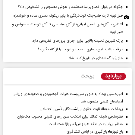
چگونه می‌توان تصاویر ساخته‌شده با هوش مصنوعی را تشخیص داد؟
طرز تهیه تارت فلپ‌جک توت‌فرنگی با پنیر ریکوتا؛ دسری ساده و خوشمزه
آشنایی با آش‌های اصیل ایرانی؛ از آش عباسعلی تا آش ترخینه + خواص و
طرز تهیه
پارک شیرین قابلیت‌ بالایی برای اجرای پروژهای تفریحی دارد
مراقب باشید این بیماری عجیب و غریب را از کنه نگیرید!
خاوران؛ گمشده‌ای در تاریخ کرمانشاه
پربازدید
پربحث
امیرحسین بهداد به عنوان سرپرست هیئت کوهنوردی و صعودهای ورزشی
آذربایجان شرقی منصوب شد
پرداخت مابه‌التفاوت حقوق بازنشستگان تأمین اجتماعی
نظرسنجی شبکه تماشا برای انتخاب سریال‌های شرقی محبوب مخاطبان
«نظم ایرانی» در تنگه هرمز غیرقابل بازگشت است
باج‌نیوزها؛ باج‌گیری در لباس افشاگری