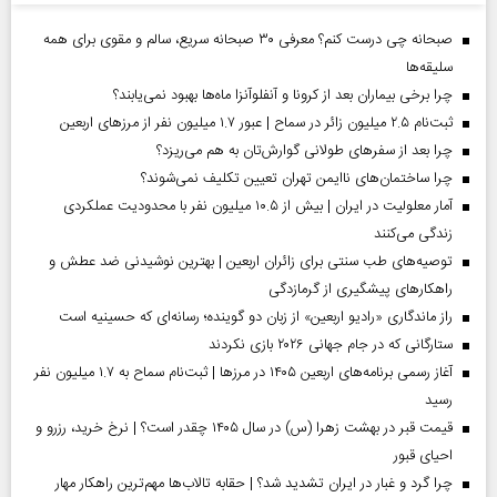
صبحانه چی درست کنم؟ معرفی ۳۰ صبحانه سریع، سالم و مقوی برای همه
سلیقه‌ها
چرا برخی بیماران بعد از کرونا و آنفلوآنزا ماه‌ها بهبود نمی‌یابند؟
ثبت‌نام ۲.۵ میلیون زائر در سماح | عبور ۱.۷ میلیون نفر از مرز‌های اربعین
چرا بعد از سفرهای طولانی گوارش‌تان به هم می‌ریزد؟
چرا ساختمان‌های ناایمن تهران تعیین تکلیف نمی‌شوند؟
آمار معلولیت در ایران | بیش از ۱۰.۵ میلیون نفر با محدودیت عملکردی
زندگی می‌کنند
توصیه‌های طب سنتی برای زائران اربعین | بهترین نوشیدنی ضد عطش و
راهکارهای پیشگیری از گرمازدگی
راز ماندگاری «رادیو اربعین» از زبان دو گوینده؛ رسانه‌ای که حسینیه است
ستارگانی که در جام جهانی ۲۰۲۶ بازی نکردند
آغاز رسمی برنامه‌های اربعین ۱۴۰۵ در مرز‌ها | ثبت‌نام سماح به ۱.۷ میلیون نفر
رسید
قیمت قبر در بهشت زهرا (س) در سال ۱۴۰۵ چقدر است؟ | نرخ خرید، رزرو و
احیای قبور
چرا گرد و غبار در ایران تشدید شد؟ | حقابه تالاب‌ها مهم‌ترین راهکار مهار