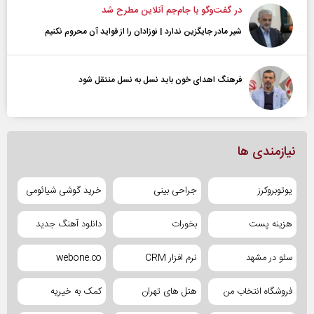
در گفت‌و‌گو با جام‌جم آنلاین مطرح شد
شیر مادر جایگزین ندارد | نوزادان را از فواید آن محروم نکنیم
فرهنگ اهدای خون باید نسل به نسل منتقل شود
نیازمندی ها
یوتوبروکرز
جراحی بینی
خرید گوشی شیائومی
هزینه پست
بخورات
دانلود آهنگ جدید
سئو در مشهد
نرم افزار CRM
webone.co
فروشگاه انتخاب من
هتل های تهران
کمک به خیریه