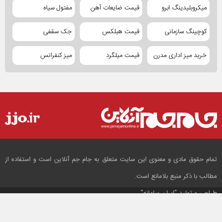
میکروبلیدینگ ابرو
قیمت ضایعات آهن
مفتول سیاه
کوچینگ سازمانی
قیمت هبلکس
جک سقفی
خرید میز اداری مدرن
قیمت میلگرد
میز کنفرانس
تمام حقوق مادی و معنوی این سایت متعلق به جام جم آنلاین است و استفاده از
مطالب با ذکر منبع بلامانع است.
طراحی و تولید
"ایران سامانه"