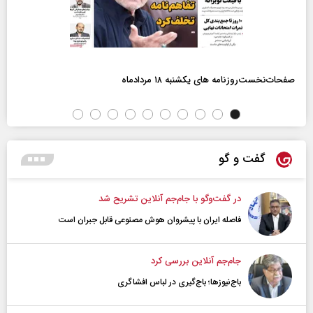
صفحات‌نخست‌روزنامه ها‌ی یکشنبه ۱۸ مردادماه
گفت و گو
در گفت‌و‌گو با جام‌جم آنلاین تشریح شد
فاصله ایران با پیشرو‌ان هوش مصنوعی قابل جبران است
جام‌جم آنلاین بررسی کرد
باج‌نیوزها؛ باج‌گیری در لباس افشاگری