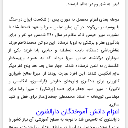
غربی به شهر رم در ایتالیا فرستاد.
مرحله بعدی اعزام محصل به دوران پس از شکست ایران در جنگ
با روسیه بر می‌گردد. در آن زمان عباس میرزا ولیعهد فتحعلیشاه با
مشورت میرزا عیسی قائم مقام در سال ۱۱۹۰ شمسی دو نفر را برای
یادگیری هنر و پزشکی به اروپا فرستاد. این دو تن محمدکاظم فرزند
نقاش‌باشی دستگاه نایب السلطنه و حاجی بابا فرزند یکی از
سرداران درگذشته عباس میرزا بودند که به همراه وزیرمختار
انگلستان به لندن فرستاده شدند. چهار سال بعد هم پنج نفر دیگر
عازم انگلیس شدند. این افراد عبارت بودند از: میرزا صالح شیرازی
کازرونی برای یادگیری زبان‌های خارجی (فرانسوی، انگلیسی و
لاتین) - میرزا سید جعفر برای طب (پزشکی) - میرزا رضا برای
مهندسی توپخانه - استاد محمدعلی چخماق‌ساز برای قفل و کلید
سازی.
اعزام دانش آموختگان دارالفنون
دارالفنون که تاسیس شد با توجه به سطح آموزشی آن نیاز کشور را
برای فرستادن محصل به اروپا در مقطع ابتدایی تا حدودی مرتفع