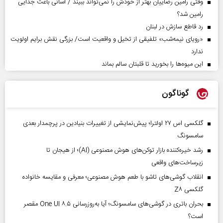
وقتی رامین رضاییان بهتر از خودش را نمی‌تواند ببیند / آسانی باعث جدایی
رامین شد؟
رد قاطع سازش در لبنان
«رویای نیمه‌شب» تلفیقی از تخیل و واقعیت است/ بزرگی نقش برایم اولویت
ندارد
این میوه‌ها را بخورید تا قلبتان سالم بماند
گوناگون
گلکسی اس ۲۷ اولترا؛ پیش‌نمایشی از تغییرات بنیادین در پرچمدار بعدی
سامسونگ
رشد خیره‌کننده بازار توکن‌های هوش مصنوعی (AI)؛ از هیجان تا
زیرساخت‌های واقعی
انقلاب گوشی‌های تاشو‌ با طعم هوش مصنوعی؛ معرفی و مقایسه خانواده
گلکسی Z۸
بحران باتری در گوشی‌های سامسونگ؛ آیا به‌روزرسانی One UI ۸.۵ مقصر
است؟