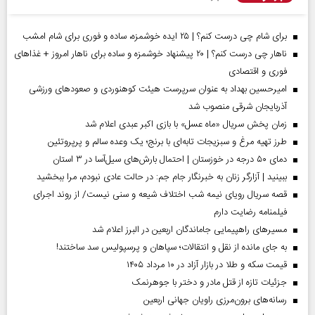
برای شام چی درست کنم؟ | ۲۵ ایده خوشمزه، ساده و فوری برای شام امشب
ناهار چی درست کنم؟ | ۲۰ پیشنهاد خوشمزه و ساده برای ناهار امروز + غذاهای
فوری و اقتصادی
امیرحسین بهداد به عنوان سرپرست هیئت کوهنوردی و صعودهای ورزشی
آذربایجان شرقی منصوب شد
زمان پخش سریال «ماه عسل» با بازی اکبر عبدی اعلام شد
طرز تهیه مرغ و سبزیجات تابه‌ای با برنج؛ یک وعده سالم و پرپروتئین
دمای ۵۰ درجه در خوزستان | احتمال بارش‌های سیل‌آسا در ۳ استان
ببینید | آزارگر زنان به خبرنگار جام جم: در حالت عادی نبودم، مرا ببخشید
قصه سریال رویای نیمه شب اختلاف شیعه و سنی نیست/ از روند اجرای
فیلمنامه رضایت دارم
مسیر‌های راهپیمایی جاماندگان اربعین در البرز اعلام شد
به جای مانده از نقل و انتقالات؛ سپاهان و پرسپولیس سد ساختند!
قیمت سکه و طلا در بازار آزاد در ۱۰ مرداد ۱۴۰۵
جزئیات تازه از قتل مادر و دختر با جوهرنمک
رسانه‌های برون‌مرزی راویان جهانی اربعین