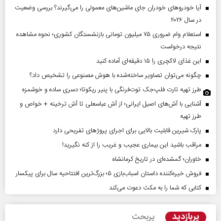
آیا خودروهای خودران جای ماشین‌های معمولی را می‌گیرند؟ بررسی وضعیت
در سال ۲۰۲۶
استعلام وام ضروری ۷۵ میلیون تومانی بازنشستگان کشوری؛ نحوه مشاهده
نتیجه درخواست
این غذای لاکچری را ۱۵ دقیقه‌ای آماده کنید
چگونه می‌توان تصاویر ساخته‌شده با هوش مصنوعی را تشخیص داد؟
طرز تهیه تارت فلپ‌جک توت‌فرنگی با پنیر ریکوتا؛ دسری ساده و خوشمزه
آشنایی با آش‌های اصیل ایرانی؛ از آش عباسعلی تا آش ترخینه + خواص و
طرز تهیه
پارک شیرین قابلیت‌ بالایی برای اجرای پروژهای تفریحی دارد
مراقب باشید این بیماری عجیب و غریب را از کنه نگیرید!
خاوران؛ گمشده‌ای در تاریخ کرمانشاه
فروش خیره‌کننده داستان اسباب‌بازی ۵؛ بزرگ‌ترین افتتاحیه سال برای پیکسار
کتابی که شما را به مکث دعوت می‌کند
پربازدید
پربحث