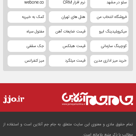
سئو در مشهد
نرم افزار CRM
webone.co
فروشگاه انتخاب من
هتل های تهران
کمک به خیریه
میکروبلیدینگ ابرو
قیمت ضایعات آهن
مفتول سیاه
کوچینگ سازمانی
قیمت هبلکس
جک سقفی
خرید میز اداری مدرن
قیمت میلگرد
میز کنفرانس
تمام حقوق مادی و معنوی این سایت متعلق به جام جم آنلاین است و استفاده از
مطالب با ذکر منبع بلامانع است.