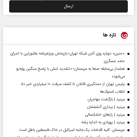
تازه ها
«حنین» دوباره روی آنتن شبکه تهران؛ بازپخش ویژه‌برنامه عاشورایی با اجرای
حامد عسگری
هشدار بی‌سابقه صنعا به عربستان؛ «تشدید تنش با پاسخ سنگین روبه‌رو
می‌شود»
پلیس تهران از دستگیری قاتلان تا کشف سرقت ۱۰ میلیاردی خبر داد
انقلاب استوک‌ها
ببینید | بازگشت مهاجران
ببینید | بیداری آتشفشان
ببینید | رازهای خشکسالی
ببینید | پهپادی به اندازه پشه
عربستان: کلیه اقدامات یک‌جانبه اسرائیل در خاک فلسطین باطل است