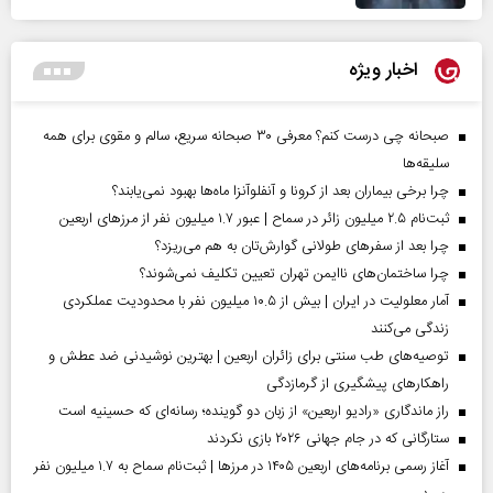
اخبار ویژه
صبحانه چی درست کنم؟ معرفی ۳۰ صبحانه سریع، سالم و مقوی برای همه
سلیقه‌ها
چرا برخی بیماران بعد از کرونا و آنفلوآنزا ماه‌ها بهبود نمی‌یابند؟
ثبت‌نام ۲.۵ میلیون زائر در سماح | عبور ۱.۷ میلیون نفر از مرز‌های اربعین
چرا بعد از سفرهای طولانی گوارش‌تان به هم می‌ریزد؟
چرا ساختمان‌های ناایمن تهران تعیین تکلیف نمی‌شوند؟
آمار معلولیت در ایران | بیش از ۱۰.۵ میلیون نفر با محدودیت عملکردی
زندگی می‌کنند
توصیه‌های طب سنتی برای زائران اربعین | بهترین نوشیدنی ضد عطش و
راهکارهای پیشگیری از گرمازدگی
راز ماندگاری «رادیو اربعین» از زبان دو گوینده؛ رسانه‌ای که حسینیه است
ستارگانی که در جام جهانی ۲۰۲۶ بازی نکردند
آغاز رسمی برنامه‌های اربعین ۱۴۰۵ در مرز‌ها | ثبت‌نام سماح به ۱.۷ میلیون نفر