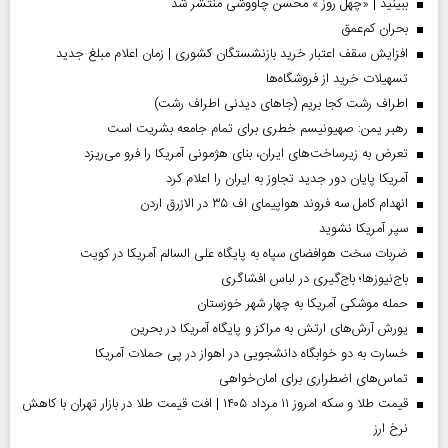
ببینید | «چهل روز » محسن چاووشی منتشر شد
بحران کم‌عمق
افزایش سقف اعتبار خرید بازنشستگان کشوری | زمان اعلام مبلغ جدید
تسهیلات خرید از فروشگاه‌ها
اطراف رشت کجا بریم (جاهای دیدنی اطراف رشت)
رهبر یمن: صهیونیسم خطری برای تمام جامعه بشریت است
تعرض به زیرساخت‌های ایران، بنای هژمونی آمریکا را فرو می‌ریزد
آمریکا پایان دور جدید تجاوز به ایران را اعلام کرد
انهدام کامل سه فروند هواپیمای اف ۳۵ در الازرق اردن
سپر آمریکا نشوید
ضربات سخت هوافضای سپاه به پایگاه علی السالم آمریکا در کویت
باج‌نیوزها؛ باج‌گیری در لباس افشاگری
حمله موشکی آمریکا به چهار شهر خوزستان
یورش آرش‌های ارتش به مراکز و پایگاه‌ آمریکا در بحرین
خسارت به دو خوابگاه دانشجویی در اهواز در پی حملات آمریکا
تماس‌های اضطراری برای امان‌‌خواهی
قیمت طلا و سکه امروز ۱۱ مرداد ۱۴۰۵ | افت قیمت طلا در بازار تهران با کاهش
نرخ ارز