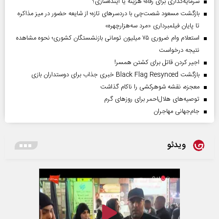
سرمایه‌گذاری برای رفاه؛ هزینه یا آینده‌سازی؟
بازگشت مسعود شصت‌چی با دردسر‌های تازه؛ از شایعه حضور در میز مذاکره
تا پایان فیلمبرداری «مرد سه‌هزارچهره»
استعلام وام ضروری ۷۵ میلیون تومانی بازنشستگان کشوری؛ نحوه مشاهده
نتیجه درخواست
اجیر کردن قاتل برای کشتن همسر!
بازگشت Black Flag Resynced خبری جذاب برای دوستداران بازی
معجزه، نقشه شوهرکشی را ناکام گذاشت
توصیه‌های هلال‌احمر برای روز‌های گرم
جام‌جهانی مهاجران
ویدئو