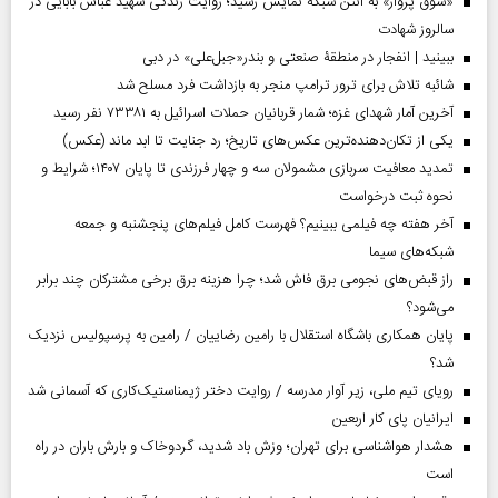
«شوق پرواز» به آنتن شبکه نمایش رسید؛ روایت زندگی شهید عباس بابایی در
سالروز شهادت
ببینید | انفجار در منطقۀ صنعتی و بندر«جبل‌علی» در دبی
شائبه تلاش برای ترور ترامپ منجر به بازداشت فرد مسلح شد
آخرین آمار شهدای غزه؛ شمار قربانیان حملات اسرائیل به ۷۳۳۸۱ نفر رسید
یکی از تکان‌دهنده‌ترین عکس‌های تاریخ؛ رد جنایت تا ابد ماند (عکس)
تمدید معافیت سربازی مشمولان سه و چهار فرزندی تا پایان ۱۴۰۷؛ شرایط و
نحوه ثبت درخواست
آخر هفته چه فیلمی ببینیم؟ فهرست کامل فیلم‌های پنجشنبه و جمعه
شبکه‌های سیما
راز قبض‌های نجومی برق فاش شد؛ چرا هزینه برق برخی مشترکان چند برابر
می‌شود؟
پایان همکاری باشگاه استقلال با رامین رضاییان / رامین به پرسپولیس نزدیک
شد؟
رویای تیم ملی، زیر آوار مدرسه / روایت دختر ژیمناستیک‌کاری که آسمانی شد
ایرانیان پای کار اربعین
هشدار هواشناسی برای تهران؛ وزش باد شدید، گردوخاک و بارش باران در راه
است