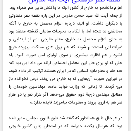
نقطه نظر فرهنگی آیت الله مدرس
اعزام دانشجو به خارج از کشور البته با واکنش‌هایی هم همراه بود.
از جمله آیت الله سید حسن مدرس در این باره نقطه نظر متفاوتی
با دیگران داشت. او البته درباره اعزام محصل به خارج با آنکه
مخالفتی نداشت؛ اما، با اتکاء به تجربیات سالیان گذشته معتقد بود
به جای اعزام محصل به خارج، معلم خارجی اعم از ابتدایی و
غیرابتدایی استخدام شوند که هم پول های مملکت بیهوده خرج
نشود و هم نظارت بیشتری از سوی اولیای امور صورت گیرد. راه
حلی که او برای حل این معضل اجتماعی ارائه می داد این بود که:
«به علم و معلوماتِ کسانی که در ایران هستند ترتیب اثر داده شود،
در غیراین صورت آن‌هایی که به خارج می روند، درس نخوانده باز
می¬گردند. تا زمانی که وزارت فواید عامه، مهندسین خودمان را
مطابق مهندس درجۀ دوم حقوق می-دهد اگر هزار نفر یا دو هزار
نفر هم به اروپا بروند و معلومات بیاموزند فایده ندارد.»
در هر حال طبق همانطور که گفته شد طبق قانون مجلس مقرر شده
بود که هرسال یکصد دیپلمه که در امتحان زبان کشور خارجی