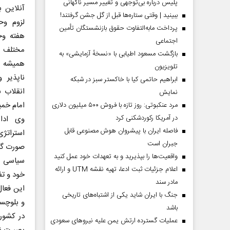
پلیس درباره بی‌توجهی و تغییر مسیر ناگهانی
آنلاین 
ببینید | وقتی ستاره‌ها قبل از گل جشن گرفتند!
لزوم و
پرداخت مابه‌التفاوت حقوق بازنشستگان تأمین
هفته وح
اجتماعی
مختلف د
بازگشت مسعود اطیابی با «نسخهٔ آزمایشی» به
همیشه ی
تلویزیون
ناپذیر 
ابراهیم حاتمی کیا با خاکستر سبز در شبکه
انقلاب 
نمایش
امام خمی
مرد عنکبوتی: روز تازه با فروش ۵۰۰ میلیون دلاری
در آمریکا رکوردشکنی کرد
وی ادام
فاصله ایران با پیشرو‌ان هوش مصنوعی قابل
استراتژی
جبران است
صورت گرف
واقعیت‌ها را بپذیرید و به تعهدات خود عمل کنید
سیاسی ک
اعلام جزئیات ثبت ادعا، تهیه نقشه UTM و ارائه
خود و تف
مادر سند
این فعال
جنگ با ایران شاید یکی از اشتباه‌های تاریخی
و بلوچست
باشد
در کشور 
عملیات گسترده ارتش یمن علیه نیروهای سعودی