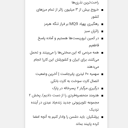
راحت‌ترین نذری‌ها
خروج بیش از ۳ میلیون زائر از تمام مرز‌های
کشور
رهگیری پهپاد MQ9 بر فراز تنگه هرمز
‌زائران سبز
در کمین تروریست‌ها هستیم و آماده پاسخ
قاطعیم
همه مردمی که این سختی‌ها را می‌بینند و تحمل
می‌کنند، برای ایران و کشورشان این کاررا انجام
می‌دهند
سهمیه ۶۰ لیتری پابرجاست | آخرین وضعیت
اتصال کارت سوخت به کارت بانکی
درگیری مرگبار ۲ پسرخاله در پارک
هنرمند منحصر‌به‌فردی را از دست دادیم/ پخش ۲
مجموعه تلویزیونی جدید زنده‌یاد عبدی در آینده
نزدیک
پزشکیان: باید دشمن را وادار کنیم به آنچه امضا
کرده پایبند بماند