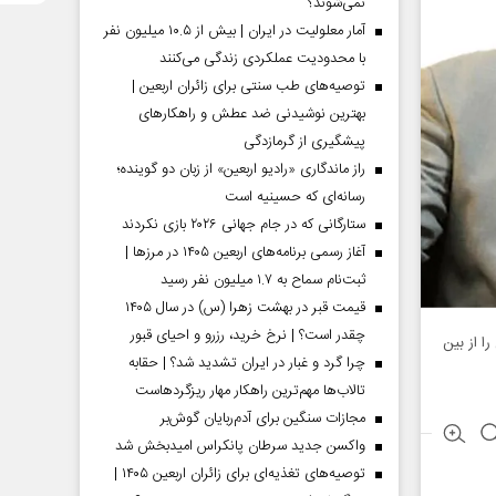
نمی‌شوند؟
آمار معلولیت در ایران | بیش از ۱۰.۵ میلیون نفر
با محدودیت عملکردی زندگی می‌کنند
توصیه‌های طب سنتی برای زائران اربعین |
بهترین نوشیدنی ضد عطش و راهکارهای
پیشگیری از گرمازدگی
راز ماندگاری «رادیو اربعین» از زبان دو گوینده؛
رسانه‌ای که حسینیه است
ستارگانی که در جام جهانی ۲۰۲۶ بازی نکردند
آغاز رسمی برنامه‌های اربعین ۱۴۰۵ در مرز‌ها |
ثبت‌نام سماح به ۱.۷ میلیون نفر رسید
قیمت قبر در بهشت زهرا (س) در سال ۱۴۰۵
چقدر است؟ | نرخ خرید، رزرو و احیای قبور
ا از بین
چرا گرد و غبار در ایران تشدید شد؟ | حقابه
تالاب‌ها مهم‌ترین راهکار مهار ریزگردهاست
مجازات سنگین برای آدم‌ربایان گوش‌بر
واکسن جدید سرطان پانکراس امیدبخش شد
توصیه‌های تغذیه‌ای برای زائران اربعین ۱۴۰۵ |