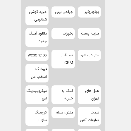
یوتوبروکرز
جراحی بینی
خرید گوشی
شیائومی
هزینه پست
بخورات
دانلود آهنگ
جدید
سئو در مشهد
نرم افزار
webone.co
CRM
فروشگاه
انتخاب من
هتل های
کمک به
میکروبلیدینگ
تهران
خیریه
ابرو
قیمت
مفتول سیاه
کوچینگ
ضایعات آهن
سازمانی