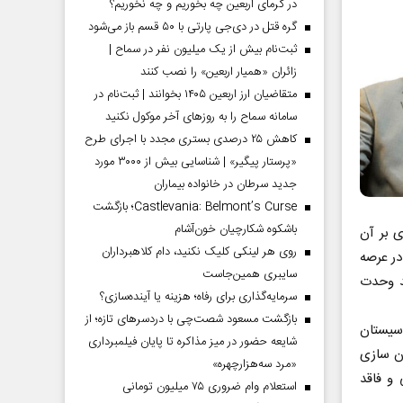
در گرمای اربعین چه بخوریم و چه نخوریم؟
گره قتل در دی‌جی پارتی با ۵۰ قسم باز می‌شود
ثبت‌نام بیش از یک میلیون نفر در سماح |
زائران «همیار اربعین» را نصب کنند
متقاضیان ارز اربعین ۱۴۰۵ بخوانند | ثبت‌نام در
سامانه سماح را به روز‌های آخر موکول نکنید
کاهش ۲۵ درصدی بستری مجدد با اجرای طرح
«پرستار پیگیر» | شناسایی بیش از ۳۰۰۰ مورد
جدید سرطان در خانواده بیماران
Castlevania: Belmont’s Curse؛ بازگشت
باشکوه شکارچیان خون‌آشام
ی بر آن
روی هر لینکی کلیک نکنید، دام کلاهبرداران
در عرصه
سایبری همین‌جاست
د وحدت
سرمایه‌گذاری برای رفاه؛ هزینه یا آینده‌سازی؟
بازگشت مسعود شصت‌چی با دردسر‌های تازه؛ از
 سیستان
شایعه حضور در میز مذاکره تا پایان فیلمبرداری
ان سازی
«مرد سه‌هزارچهره»
 و فاقد
استعلام وام ضروری ۷۵ میلیون تومانی