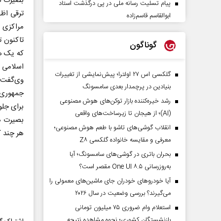
بصیرت نی
پیام تسلیت رسانه ملی در پی درگذشت استاد
ترقی اظ
ابوالقاسم قاسم‌زاده
مراکزی ه
تاکنون ت
گوناگون
که یک هف
اسلامی ا
گلکسی اس ۲۷ اولترا؛ پیش‌نمایشی از تغییرات
وی‌گفت:
بنیادین در پرچمدار بعدی سامسونگ
جمهوری 
رشد خیره‌کننده بازار توکن‌های هوش مصنوعی
برای جلو
(AI)؛ از هیجان تا زیرساخت‌های واقعی
بصیرت هر
انقلاب گوشی‌های تاشو‌ با طعم هوش مصنوعی؛
هر چند ک
معرفی و مقایسه خانواده گلکسی Z۸
بحران باتری در گوشی‌های سامسونگ؛ آیا
به‌روزرسانی One UI ۸.۵ مقصر است؟
آیا خودروهای خودران جای ماشین‌های معمولی را
می‌گیرند؟ بررسی وضعیت در سال ۲۰۲۶
استعلام وام ضروری ۷۵ میلیون تومانی
بازنشستگان کشوری؛ نحوه مشاهده نتیجه