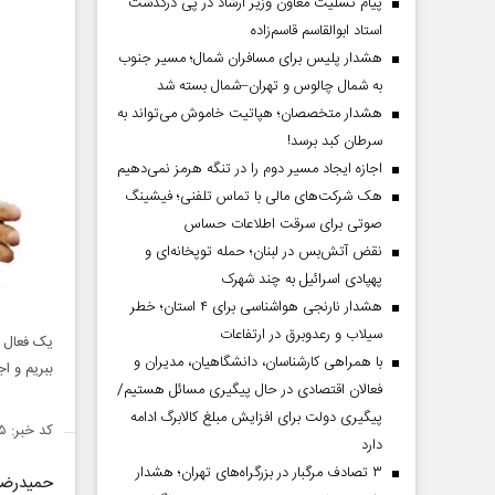
پیام تسلیت معاون وزیر ارشاد در پی درگذشت
استاد ابوالقاسم قاسم‌زاده
هشدار پلیس برای مسافران شمال؛ مسیر جنوب
به شمال چالوس و تهران–شمال بسته شد
هشدار متخصصان؛ هپاتیت خاموش می‌تواند به
سرطان کبد برسد!
اجازه ایجاد مسیر دوم را در تنگه هرمز نمی‌دهیم
هک شرکت‌های مالی با تماس تلفنی؛ فیشینگ
صوتی برای سرقت اطلاعات حساس
نقض آتش‌بس در لبنان؛ حمله توپخانه‌ای و
پهپادی اسرائیل به چند شهرک
هشدار نارنجی هواشناسی برای ۴ استان؛ خطر
سیلاب و رعدوبرق در ارتفاعات
یک فعال س
با همراهی کارشناسان، دانشگاهیان، مدیران و
ببریم و ا
فعالان اقتصادی در حال پیگیری مسائل هستیم/
پیگیری دولت برای افزایش مبلغ کالابرگ ادامه
کد خبر: ۱۴۲۴۵۹۵
دارد
۳ تصادف مرگبار در بزرگراه‌های تهران؛ هشدار
حمیدرضا 