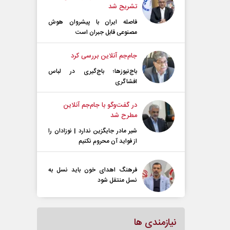
تشریح شد
فاصله ایران با پیشرو‌ان هوش
مصنوعی قابل جبران است
جام‌جم آنلاین بررسی کرد
باج‌نیوزها؛ باج‌گیری در لباس
افشاگری
در گفت‌و‌گو با جام‌جم آنلاین
مطرح شد
شیر مادر جایگزین ندارد | نوزادان را
از فواید آن محروم نکنیم
فرهنگ اهدای خون باید نسل به
نسل منتقل شود
نیازمندی ها