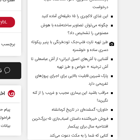
اشتراک گذ
درخواست
این غذای لاکچری را ۱۵ دقیقه‌ای آماده کنید
چگونه می‌توان تصاویر ساخته‌شده با هوش
مصنوعی را تشخیص داد؟
طرز تهیه تارت فلپ‌جک توت‌فرنگی با پنیر ریکوتا؛
برچسب ه
دسری ساده و خوشمزه
آشنایی با آش‌های اصیل ایرانی؛ از آش عباسعلی تا
مقاومت در برابر
از باتلاق انرژی تا بن‌بست ترامپ
آش ترخینه + خواص و طرز تهیه
ن
پارک شیرین قابلیت‌ بالایی برای اجرای پروژهای
تفریحی دارد
کمیسیون اجتماعی
رضا سپهوند - سخنگوی کمیسیون انرژی مجلس
اخب
مراقب باشید این بیماری عجیب و غریب را از کنه
نگیرید!
پیام ح
خاوران؛ گمشده‌ای در تاریخ کرمانشاه
فراخوان
فروش خیره‌کننده داستان اسباب‌بازی ۵؛ بزرگ‌ترین
بیانات
افتتاحیه سال برای پیکسار
کتابی که شما را به مکث دعوت می‌کند