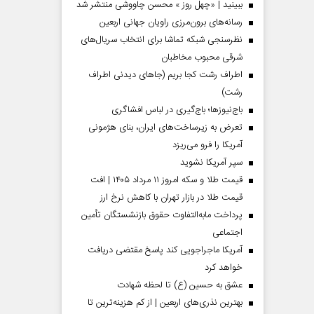
ببینید | «چهل روز » محسن چاووشی منتشر شد
رسانه‌های برون‌مرزی راویان جهانی اربعین
نظرسنجی شبکه تماشا برای انتخاب سریال‌های
شرقی محبوب مخاطبان
اطراف رشت کجا بریم (جاهای دیدنی اطراف
رشت)
باج‌نیوزها؛ باج‌گیری در لباس افشاگری
تعرض به زیرساخت‌های ایران، بنای هژمونی
آمریکا را فرو می‌ریزد
سپر آمریکا نشوید
قیمت طلا و سکه امروز ۱۱ مرداد ۱۴۰۵ | افت
قیمت طلا در بازار تهران با کاهش نرخ ارز
پرداخت مابه‌التفاوت حقوق بازنشستگان تأمین
اجتماعی
آمریکا ماجراجویی کند پاسخ مقتضی دریافت
خواهد کرد
عشق به حسین (ع) تا لحظه شهادت
بهترین نذری‌های اربعین | از کم هزینه‌ترین تا