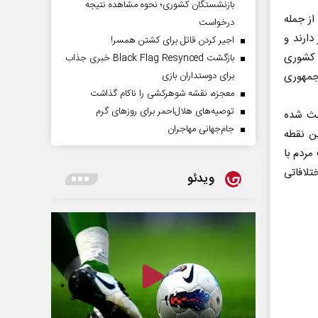
بازنشستگان کشوری؛ نحوه مشاهده نتیجه
ز جمله
درخواست
دارند و
اجیر کردن قاتل برای کشتن همسر!
ا کشوری
بازگشت Black Flag Resynced خبری جذاب
 جمهوری
برای دوستداران بازی
معجزه، نقشه شوهرکشی را ناکام گذاشت
توصیه‌های هلال‌احمر برای روز‌های گرم
عث شده
جام‌جهانی مهاجران
ن نقطه
مردم با
تلافاتی
ویدئو