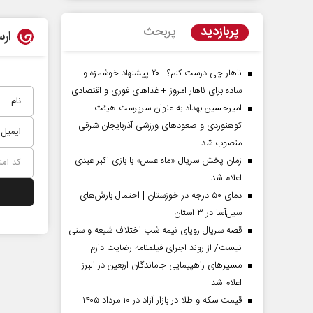
پربازدید
پربحث
ارس
ناهار چی درست کنم؟ | ۲۰ پیشنهاد خوشمزه و
ساده برای ناهار امروز + غذاهای فوری و اقتصادی
امیرحسین بهداد به عنوان سرپرست هیئت
کوهنوردی و صعودهای ورزشی آذربایجان شرقی
منصوب شد
زمان پخش سریال «ماه عسل» با بازی اکبر عبدی
اعلام شد
مردادماه
صفحات نخست روزنامه ها‌ی‌سه‌شنبه ۶ مردادماه
صفحات
دمای ۵۰ درجه در خوزستان | احتمال بارش‌های
سیل‌آسا در ۳ استان
قصه سریال رویای نیمه شب اختلاف شیعه و سنی
نیست/ از روند اجرای فیلمنامه رضایت دارم
مسیر‌های راهپیمایی جاماندگان اربعین در البرز
اعلام شد
قیمت سکه و طلا در بازار آزاد در ۱۰ مرداد ۱۴۰۵