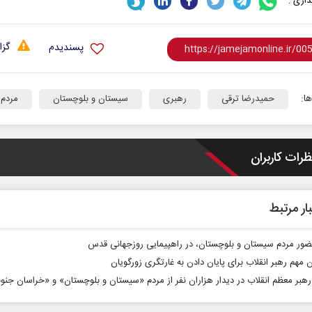
اری :
گزا
پسندیدم
ا:
حمیدرضا ترقی
رهبری
سیستان و بلوچستان
مردم
حکایت یک تاریخ و دو زندگی
چرایی عقب‌نشینی ت
ظرات کاربران
نرگس خانعلی‌زاده - روزنامه‌نگار
دکتر یدالله جوانی - تحلیلگر مسائ
ار مرتبط
ضور مردم سیستان و بلوچستان، در راهپیمایی روزجهانی قدس
 مهم رهبر انقلاب برای پایان دادن به غارتگری‌ زورگویان‌
 رهبر معظم انقلاب در دیدار هزاران نفر از مردم «سیستان و بلوچستان» و «خراسان جنو