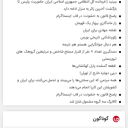
ببینید | فرمانده کل انتظامی جمهوری اسلامی ایران­: مأموریت پلیس تا
بازگشت آخرین زائر به منزل ادامه دارد
پاسخ قانون به خشونت در قاب اینستاگرام
راز ماندگاری پرواز یک قهرمان
نقشه جهادی برای ایران
رکوردشکنی تاریخی بورس
هم دنبال جوانگرایی هستم هم نتیجه
دستگیری تعداد ۸ نفر از اشرار مسلح شاخص و مرتبطین گروهک های
تروریستی
قطعه گمشده پازل کهکشانی‌ها
دربی دوباره خارج از تهران!
همه مردمی که این سختی‌ها را می‌بینند و تحمل می‌کنند، برای ایران و
کشورشان این کاررا انجام می‌دهند
پاسخ قانون به خشونت در قاب اینستاگرام
کالابرگ سه گروه مشمول شارژ شد
گوناگون