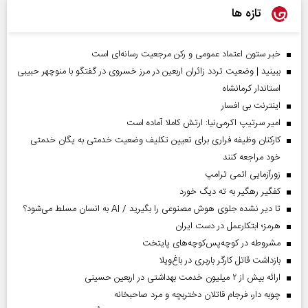
تازه ها
خبر ستون اعتماد عمومی و رکن مرجعیت رسانه‌ای است
ببینید | وضعیت تردد زائران اربعین در مرز خسروی در گفتگو با منوچهر حبیبی
استاندار کرمانشاه
اینترنت بی افسار
امیر سرتیپ اکرمی‌نیا: ارتش کاملا آماده است
کارکنان وظیفه فراری برای تعیین تکلیف وضعیت خدمتی به یگان خدمتی
خود مراجعه کنند
زورآزمایی اتمی ترامپ
کفگیر رهگیر به ته دیگ خورد
تا دیر نشده جلوی هوش مصنوعی را بگیرید / AI به انسان مسلط می‌شود؟
هرمز؛ ابتکارعمل در دست ایران
مشروطه در کوچه‌پس‌کوچه‌های پایتخت
بازداشت قاتل کارگر باربری در باغ‌ویلا
ارائه بیش از ۲ میلیون خدمت بهداشتی در اربعین حسینی
چوبه دار، فرجام قاتلان دختربچه و مرد صاحبخانه