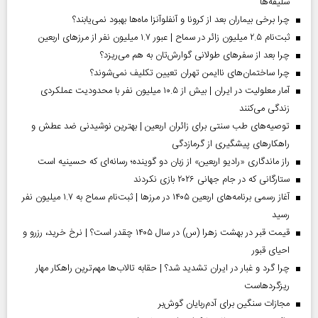
سلیقه‌ها
چرا برخی بیماران بعد از کرونا و آنفلوآنزا ماه‌ها بهبود نمی‌یابند؟
ثبت‌نام ۲.۵ میلیون زائر در سماح | عبور ۱.۷ میلیون نفر از مرز‌های اربعین
چرا بعد از سفرهای طولانی گوارش‌تان به هم می‌ریزد؟
چرا ساختمان‌های ناایمن تهران تعیین تکلیف نمی‌شوند؟
آمار معلولیت در ایران | بیش از ۱۰.۵ میلیون نفر با محدودیت عملکردی
زندگی می‌کنند
توصیه‌های طب سنتی برای زائران اربعین | بهترین نوشیدنی ضد عطش و
راهکارهای پیشگیری از گرمازدگی
راز ماندگاری «رادیو اربعین» از زبان دو گوینده؛ رسانه‌ای که حسینیه است
ستارگانی که در جام جهانی ۲۰۲۶ بازی نکردند
آغاز رسمی برنامه‌های اربعین ۱۴۰۵ در مرز‌ها | ثبت‌نام سماح به ۱.۷ میلیون نفر
رسید
قیمت قبر در بهشت زهرا (س) در سال ۱۴۰۵ چقدر است؟ | نرخ خرید، رزرو و
احیای قبور
چرا گرد و غبار در ایران تشدید شد؟ | حقابه تالاب‌ها مهم‌ترین راهکار مهار
ریزگردهاست
مجازات سنگین برای آدم‌ربایان گوش‌بر