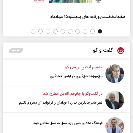
صفحات‌نخست‌روزنامه ها‌ی پنجشنبه‌۱۵ مردادماه
گفت و گو
جام‌جم آنلاین بررسی کرد
باج‌نیوزها؛ باج‌گیری در لباس افشاگری
در گفت‌و‌گو با جام‌جم آنلاین مطرح شد
شیر مادر جایگزین ندارد | نوزادان را از فواید آن محروم نکنیم
فرهنگ اهدای خون باید نسل به نسل منتقل شود