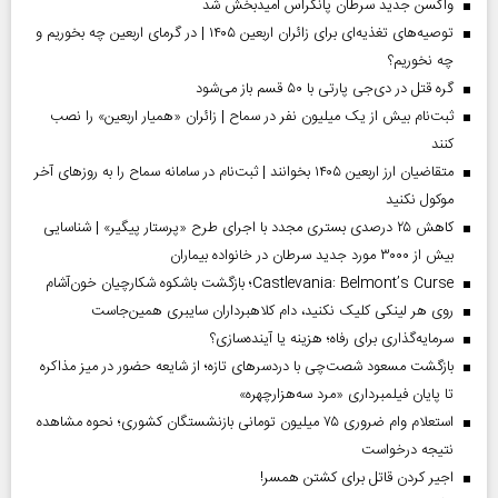
واکسن جدید سرطان پانکراس امیدبخش شد
توصیه‌های تغذیه‌ای برای زائران اربعین ۱۴۰۵ | در گرمای اربعین چه بخوریم و
چه نخوریم؟
گره قتل در دی‌جی پارتی با ۵۰ قسم باز می‌شود
ثبت‌نام بیش از یک میلیون نفر در سماح | زائران «همیار اربعین» را نصب
کنند
متقاضیان ارز اربعین ۱۴۰۵ بخوانند | ثبت‌نام در سامانه سماح را به روز‌های آخر
موکول نکنید
کاهش ۲۵ درصدی بستری مجدد با اجرای طرح «پرستار پیگیر» | شناسایی
بیش از ۳۰۰۰ مورد جدید سرطان در خانواده بیماران
Castlevania: Belmont’s Curse؛ بازگشت باشکوه شکارچیان خون‌آشام
روی هر لینکی کلیک نکنید، دام کلاهبرداران سایبری همین‌جاست
سرمایه‌گذاری برای رفاه؛ هزینه یا آینده‌سازی؟
بازگشت مسعود شصت‌چی با دردسر‌های تازه؛ از شایعه حضور در میز مذاکره
تا پایان فیلمبرداری «مرد سه‌هزارچهره»
استعلام وام ضروری ۷۵ میلیون تومانی بازنشستگان کشوری؛ نحوه مشاهده
نتیجه درخواست
اجیر کردن قاتل برای کشتن همسر!