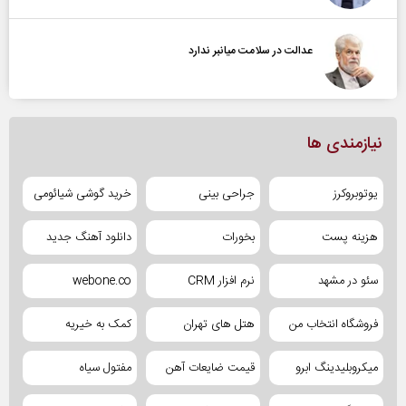
عدالت در سلامت میانبر ندارد
نیازمندی ها
یوتوبروکرز
جراحی بینی
خرید گوشی شیائومی
هزینه پست
بخورات
دانلود آهنگ جدید
سئو در مشهد
نرم افزار CRM
webone.co
فروشگاه انتخاب من
هتل های تهران
کمک به خیریه
میکروبلیدینگ ابرو
قیمت ضایعات آهن
مفتول سیاه