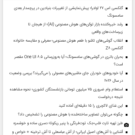
گلکسی اس ۲۷ اولترا؛ پیش‌نمایشی از تغییرات بنیادین در پرچمدار بعدی
سامسونگ
رشد خیره‌کننده بازار توکن‌های هوش مصنوعی (AI)؛ از هیجان تا
زیرساخت‌های واقعی
انقلاب گوشی‌های تاشو‌ با طعم هوش مصنوعی؛ معرفی و مقایسه خانواده
گلکسی Z۸
بحران باتری در گوشی‌های سامسونگ؛ آیا به‌روزرسانی One UI ۸.۵ مقصر
است؟
آیا خودروهای خودران جای ماشین‌های معمولی را می‌گیرند؟ بررسی وضعیت
در سال ۲۰۲۶
استعلام وام ضروری ۷۵ میلیون تومانی بازنشستگان کشوری؛ نحوه مشاهده
نتیجه درخواست
این غذای لاکچری را ۱۵ دقیقه‌ای آماده کنید
چگونه می‌توان تصاویر ساخته‌شده با هوش مصنوعی را تشخیص داد؟
طرز تهیه تارت فلپ‌جک توت‌فرنگی با پنیر ریکوتا؛ دسری ساده و خوشمزه
آشنایی با آش‌های اصیل ایرانی؛ از آش عباسعلی تا آش ترخینه + خواص و