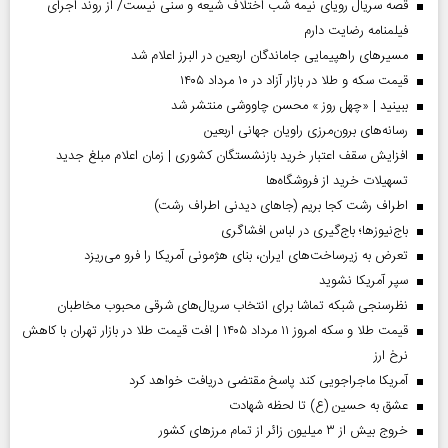
قصه سریال رویای نیمه شب اختلاف شیعه و سنی نیست/ از روند اجرای
فیلمنامه رضایت دارم
مسیر‌های راهپیمایی جاماندگان اربعین در البرز اعلام شد
قیمت سکه و طلا در بازار آزاد در ۱۰ مرداد ۱۴۰۵
ببینید | «چهل روز » محسن چاووشی منتشر شد
رسانه‌های برون‌مرزی راویان جهانی اربعین
افزایش سقف اعتبار خرید بازنشستگان کشوری | زمان اعلام مبلغ جدید
تسهیلات خرید از فروشگاه‌ها
اطراف رشت کجا بریم (جاهای دیدنی اطراف رشت)
باج‌نیوزها؛ باج‌گیری در لباس افشاگری
تعرض به زیرساخت‌های ایران، بنای هژمونی آمریکا را فرو می‌ریزد
سپر آمریکا نشوید
نظرسنجی شبکه تماشا برای انتخاب سریال‌های شرقی محبوب مخاطبان
قیمت طلا و سکه امروز ۱۱ مرداد ۱۴۰۵ | افت قیمت طلا در بازار تهران با کاهش
نرخ ارز
آمریکا ماجراجویی کند پاسخ مقتضی دریافت خواهد کرد
عشق به حسین (ع) تا لحظه شهادت
خروج بیش از ۳ میلیون زائر از تمام مرز‌های کشور