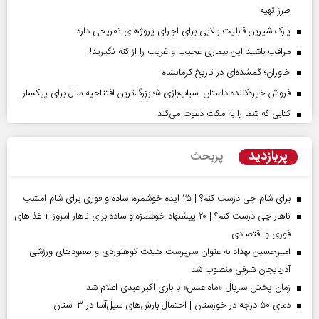
طرز تهیه
پارک شیرین قابلیت‌ بالایی برای اجرای پروژهای تفریحی دارد
مراقب باشید این بیماری عجیب و غریب را از کنه نگیرید!
خاوران؛ گمشده‌ای در تاریخ کرمانشاه
فروش خیره‌کننده داستان اسباب‌بازی ۵؛ بزرگ‌ترین افتتاحیه سال برای پیکسار
کتابی که شما را به مکث دعوت می‌کند
پربازدید
پربحث
برای شام چی درست کنم؟ | ۲۵ ایده خوشمزه، ساده و فوری برای شام امشب
ناهار چی درست کنم؟ | ۲۰ پیشنهاد خوشمزه و ساده برای ناهار امروز + غذاهای
فوری و اقتصادی
امیرحسین بهداد به عنوان سرپرست هیئت کوهنوردی و صعودهای ورزشی
آذربایجان شرقی منصوب شد
زمان پخش سریال «ماه عسل» با بازی اکبر عبدی اعلام شد
دمای ۵۰ درجه در خوزستان | احتمال بارش‌های سیل‌آسا در ۳ استان