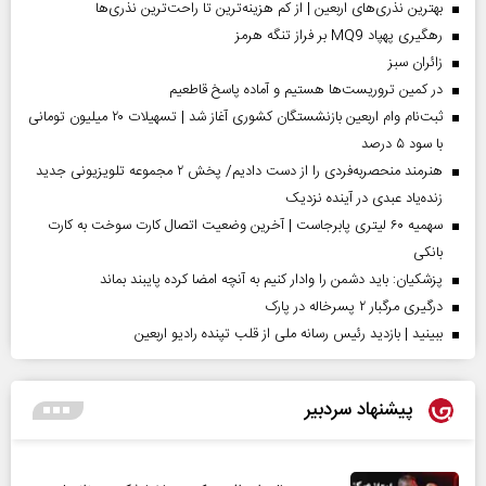
بهترین نذری‌های اربعین | از کم هزینه‌ترین تا راحت‌ترین نذری‌ها
رهگیری پهپاد MQ9 بر فراز تنگه هرمز
‌زائران سبز
در کمین تروریست‌ها هستیم و آماده پاسخ قاطعیم
ثبت‌نام وام اربعین بازنشستگان کشوری آغاز شد | تسهیلات ۲۰ میلیون تومانی
با سود ۵ درصد
هنرمند منحصر‌به‌فردی را از دست دادیم/ پخش ۲ مجموعه تلویزیونی جدید
زنده‌یاد عبدی در آینده نزدیک
سهمیه ۶۰ لیتری پابرجاست | آخرین وضعیت اتصال کارت سوخت به کارت
بانکی
پزشکیان: باید دشمن را وادار کنیم به آنچه امضا کرده پایبند بماند
درگیری مرگبار ۲ پسرخاله در پارک
ببینید | بازدید رئیس رسانه ملی از قلب تپنده رادیو اربعین
پیشنهاد سردبیر