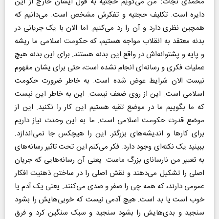
محمدی نجات: من می‌گویم حجتیه به قول ایشان خارج از این
دایره است. تکلیف حجتیه و تفکرش مشخص است. می‌دانیم که
همچین نظری دارد و آن را رد می‌کنیم. اما الان با یک جریانی در
بدنه معتقد به انقلاب مواجه هستیم، که حکومت اسلامی ما ریشه
و پایه و پشتوانه‌اش در واقع این بدنه هستند. برای این بدنه هیچ
عملیات فکری و رسانه‌ای انجام نشده است، حتی برای یشان مفهوم
نیست الان شرایط عوض شده است. به خاطر ضرورت حکومت
اسلامی است. این از روی ضعف نیست. این به خاطر این نیست
که ما بگوییم ما در موضع تقیه هستیم این کار را نکنید. این از
موضع قدرت حکومت اسلامی است. ما به این وحدت نیاز داریم
برای کار‌ها و اندیشه‌های بزرگتر. این را هیچکس جا نمی‌اندازد.
ببینید یک نکته‌ای وجود دارد. فکر می‌کنم این تحت تاثیر رسانه‌های
به تعبیر من نارسانای بزرگ ماست. یعنی آن رسانه‌هایی که جریان
اصلی را تشکیل می‌دهند و نقش اصلی را در ساختن ذهنیت افکار
عمومی دارند، که همه چی را صفر و صدی می‌کنند. یعنی یک آدم یا
خوب است یا بد است. هیچ آدمی نیست که خوبی‌هایش را بشود
سنجید و بدی‌هایش را بشود سنجید و سبک سنگین کرد و فرق