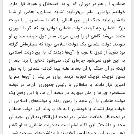
عثمانی، آن هم در دورانی که رو به اضمحلال و هبوط قرار دارد.
خواندم برایش. امام می‌فرماید: "شاید بسیاری، بعضی از شما
یادشان بیاید جنگ اول بین المللی را که با مسلمین و با دولت
بزرگ عثمانی چه کردند، دولت عثمانی دولتی بود که اگر با شوروی
متحد می‌شد گاهی او را زمین می‌زد. سایر دول حریف میدان او
نبودند. دولت عثمانی یک دولت اسلامی بود؛ که سیطره‌اش گرفته
بود تقریباً از شرق تا غرب را. آن‌ها دیدند که با این دولت اسلامی
به این قوی نمی‌شود چاره‌ای کرد، نمی‌شود ذخایر را برد. بعد از
اینکه در آن جنگ با آن بساط غلبه پیدا کردند؛ عثمانی را به دول
بسیار کوچک کوچک تجزیه کردند. برای هر یک از آن‌ها هم یا
امیری قرار دادند یا سلطانی یا رئیس جمهوری. آن‌ها در قبضه
مستعمره چی‌ها و ملل بیچاره، در قبضه آن ها، با این وضع یک
دولت عثمانی با آن مجد را زمین زدند و دولت‌های اسلامی از
خواب بیدار نشدند یا خودشان را به خواب زدند. این دولت عثمانی
در تحت ظل خلافت اسلامی، در تحت ظل اتکای به قرآن مجید آن
مجد را داشت". این نگاه امام است به دولت عثمانی. به او گفتم
ذهن من با این چیز‌ها انس گرفته، نه با برداشت‌های مسخره شما.