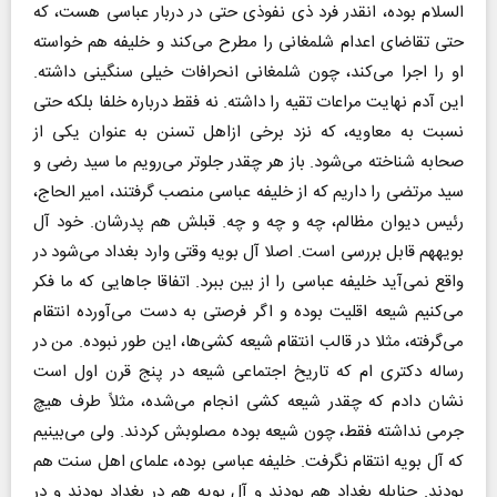
السلام بوده، انقدر فرد ذی نفوذی حتی در دربار عباسی هست، که
حتی تقاضای اعدام شلمغانی را مطرح می‌کند و خلیفه هم خواسته
او را اجرا می‌کند، چون شلمغانی انحرافات خیلی سنگینی داشته.
این آدم نهایت مراعات تقیه را داشته. نه فقط درباره خلفا بلکه حتی
نسبت به معاویه، که نزد برخی ازاهل تسنن به عنوان یکی از
صحابه شناخته می‌شود. باز هر چقدر جلوتر می‌رویم ما سید رضی و
سید مرتضی را داریم که از خلیفه عباسی منصب گرفتند، امیر الحاج،
رئیس دیوان مظالم، چه و چه و چه. قبلش هم پدرشان. خود آل
بویههم قابل بررسی است. اصلا آل بویه وقتی وارد بغداد می‌شود در
واقع نمی‌آید خلیفه عباسی را از بین ببرد. اتفاقا جا‌هایی که ما فکر
می‌کنیم شیعه اقلیت بوده و اگر فرصتی به دست می‌آورده انتقام
می‌گرفته، مثلا در قالب انتقام شیعه کشی‌ها، این طور نبوده. من در
رساله دکتری ام که تاریخ اجتماعی شیعه در پنج قرن اول است
نشان دادم که چقدر شیعه کشی انجام می‌شده، مثلاً طرف هیچ
جرمی نداشته فقط، چون شیعه بوده مصلوبش کردند. ولی می‌بینیم
که آل بویه انتقام نگرفت. خلیفه عباسی بوده، علمای اهل سنت هم
بودند. حنابله بغداد هم بودند و آل بویه هم در بغداد بودند و در