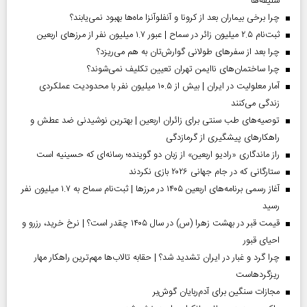
سلیقه‌ها
چرا برخی بیماران بعد از کرونا و آنفلوآنزا ماه‌ها بهبود نمی‌یابند؟
ثبت‌نام ۲.۵ میلیون زائر در سماح | عبور ۱.۷ میلیون نفر از مرز‌های اربعین
چرا بعد از سفرهای طولانی گوارش‌تان به هم می‌ریزد؟
چرا ساختمان‌های ناایمن تهران تعیین تکلیف نمی‌شوند؟
آمار معلولیت در ایران | بیش از ۱۰.۵ میلیون نفر با محدودیت عملکردی
زندگی می‌کنند
توصیه‌های طب سنتی برای زائران اربعین | بهترین نوشیدنی ضد عطش و
راهکارهای پیشگیری از گرمازدگی
راز ماندگاری «رادیو اربعین» از زبان دو گوینده؛ رسانه‌ای که حسینیه است
ستارگانی که در جام جهانی ۲۰۲۶ بازی نکردند
آغاز رسمی برنامه‌های اربعین ۱۴۰۵ در مرز‌ها | ثبت‌نام سماح به ۱.۷ میلیون نفر
رسید
قیمت قبر در بهشت زهرا (س) در سال ۱۴۰۵ چقدر است؟ | نرخ خرید، رزرو و
احیای قبور
چرا گرد و غبار در ایران تشدید شد؟ | حقابه تالاب‌ها مهم‌ترین راهکار مهار
ریزگردهاست
مجازات سنگین برای آدم‌ربایان گوش‌بر