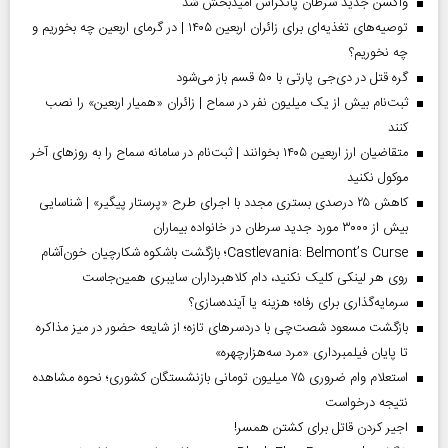
واکسن جدید سرطان پانکراس امیدبخش شد
توصیه‌های تغذیه‌ای برای زائران اربعین ۱۴۰۵ | در گرمای اربعین چه بخوریم و
چه نخوریم؟
گره قتل در دی‌جی پارتی با ۵۰ قسم باز می‌شود
ثبت‌نام بیش از یک میلیون نفر در سماح | زائران «همیار اربعین» را نصب
کنند
متقاضیان ارز اربعین ۱۴۰۵ بخوانند | ثبت‌نام در سامانه سماح را به روز‌های آخر
موکول نکنید
کاهش ۲۵ درصدی بستری مجدد با اجرای طرح «پرستار پیگیر» | شناسایی
بیش از ۳۰۰۰ مورد جدید سرطان در خانواده بیماران
Castlevania: Belmont’s Curse؛ بازگشت باشکوه شکارچیان خون‌آشام
روی هر لینکی کلیک نکنید، دام کلاهبرداران سایبری همین‌جاست
سرمایه‌گذاری برای رفاه؛ هزینه یا آینده‌سازی؟
بازگشت مسعود شصت‌چی با دردسر‌های تازه؛ از شایعه حضور در میز مذاکره
تا پایان فیلمبرداری «مرد سه‌هزارچهره»
استعلام وام ضروری ۷۵ میلیون تومانی بازنشستگان کشوری؛ نحوه مشاهده
نتیجه درخواست
اجیر کردن قاتل برای کشتن همسر!