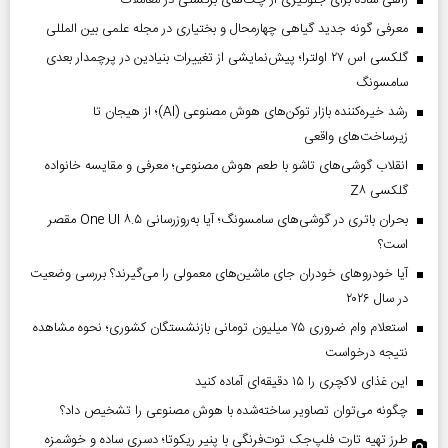
معرفی گونه جدید گیاهی چهارمحال و بختیاری در مجله علمی بین المللی
گلکسی اس ۲۷ اولترا؛ پیش‌نمایشی از تغییرات بنیادین در پرچمدار بعدی
سامسونگ
رشد خیره‌کننده بازار توکن‌های هوش مصنوعی (AI)؛ از هیجان تا
زیرساخت‌های واقعی
انقلاب گوشی‌های تاشو‌ با طعم هوش مصنوعی؛ معرفی و مقایسه خانواده
گلکسی Z۸
بحران باتری در گوشی‌های سامسونگ؛ آیا به‌روزرسانی One UI ۸.۵ مقصر
است؟
آیا خودروهای خودران جای ماشین‌های معمولی را می‌گیرند؟ بررسی وضعیت
در سال ۲۰۲۶
استعلام وام ضروری ۷۵ میلیون تومانی بازنشستگان کشوری؛ نحوه مشاهده
نتیجه درخواست
این غذای لاکچری را ۱۵ دقیقه‌ای آماده کنید
چگونه می‌توان تصاویر ساخته‌شده با هوش مصنوعی را تشخیص داد؟
طرز تهیه تارت فلپ‌جک توت‌فرنگی با پنیر ریکوتا؛ دسری ساده و خوشمزه