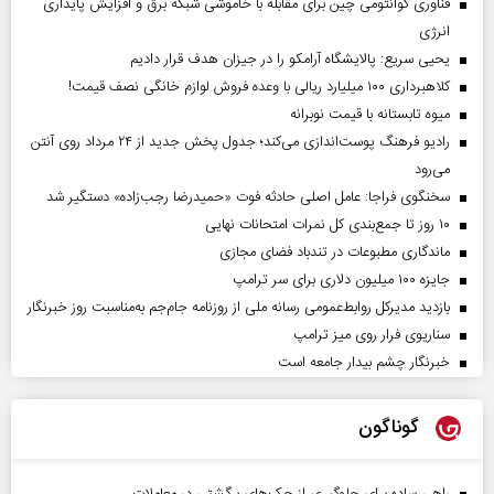
فناوری کوانتومی چین برای مقابله با خاموشی شبکه برق و افزایش پایداری
انرژی
یحیی سریع: پالایشگاه آرامکو را در جیزان هدف قرار دادیم
کلاهبرداری ۱۰۰ میلیارد ریالی با وعده فروش لوازم خانگی نصف قیمت!
میوه تابستانه با قیمت نوبرانه
رادیو فرهنگ پوست‌اندازی می‌کند؛ جدول پخش جدید از ۲۴ مرداد روی آنتن
می‌رود
سخنگوی فراجا: عامل اصلی حادثه فوت «حمیدرضا رجب‌زاده» دستگیر شد
۱۰ روز تا جمع‌بندی کل نمرات امتحانات نهایی
ماندگاری مطبوعات در تندباد فضای مجازی
جایزه ۱۰۰ میلیون دلاری برای سر ترامپ
بازدید مدیرکل روابط‌عمومی رسانه ملی از روزنامه جام‌جم به‌مناسبت روز خبرنگار
سناریوی فرار روی میز ترامپ
خبرنگار چشم بیدار جامعه است
گوناگون
راهی ساده برای جلوگیری از چک‌های برگشتی در معاملات