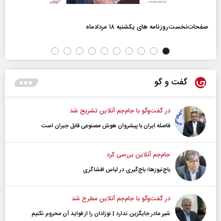
صفحات‌نخست‌روزنامه ها‌ی یکشنبه ۱۸ مردادماه
گفت و گو
در گفت‌و‌گو با جام‌جم آنلاین تشریح شد
فاصله ایران با پیشرو‌ان هوش مصنوعی قابل جبران است
جام‌جم آنلاین بررسی کرد
باج‌نیوزها؛ باج‌گیری در لباس افشاگری
در گفت‌و‌گو با جام‌جم آنلاین مطرح شد
شیر مادر جایگزین ندارد | نوزادان را از فواید آن محروم نکنیم