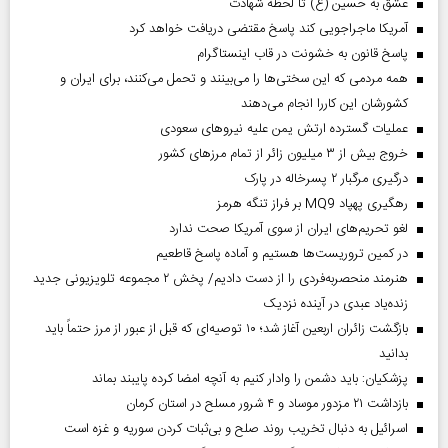
عشق به حسین (ع) تا لحظه شهادت
آمریکا ماجراجویی کند پاسخ مقتضی دریافت خواهد کرد
پاسخ قانون به خشونت در قاب اینستاگرام
همه مردمی که این سختی‌ها را می‌بینند و تحمل می‌کنند، برای ایران و
کشورشان این کاررا انجام می‌دهند
عملیات گسترده ارتش یمن علیه نیروهای سعودی
خروج بیش از ۳ میلیون زائر از تمام مرز‌های کشور
درگیری مرگبار ۲ پسرخاله در پارک
رهگیری پهپاد MQ9 بر فراز تنگه هرمز
لغو تحریم‌های ایران از سوی آمریکا صحت ندارد
در کمین تروریست‌ها هستیم و آماده پاسخ قاطعیم
هنرمند منحصر‌به‌فردی را از دست دادیم/ پخش ۲ مجموعه تلویزیونی جدید
زنده‌یاد عبدی در آینده نزدیک
بازگشت زائران اربعین آغاز شد؛ ۱۰ توصیه‌ای که قبل از عبور از مرز حتماً باید
بدانید
پزشکیان: باید دشمن را وادار کنیم به آنچه امضا کرده پایبند بماند
بازداشت ۲۱ مزدور موساد و ۴ شرور مسلح در استان کرمان
اسرائیل به دنبال تخریب روند صلح و بی‌ثبات کردن سوریه و غزه است