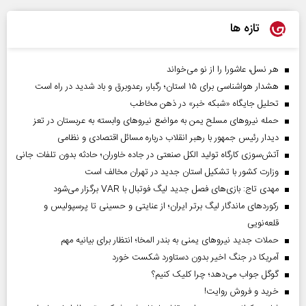
تازه ها
هر نسل، عاشورا را از نو می‌خواند
هشدار هواشناسی برای ۱۵ استان؛ رگبار، رعدوبرق و باد شدید در راه است
تحلیل جایگاه «شبکه خبر» در ذهن مخاطب
حمله نیروهای مسلح یمن به مواضع نیروهای وابسته به عربستان در تعز
دیدار رئیس‌ جمهور با رهبر انقلاب درباره مسائل اقتصادی و نظامی
آتش‌سوزی کارگاه تولید الکل صنعتی در جاده خاوران؛ حادثه بدون تلفات جانی
وزارت کشور با تشکیل استان جدید در تهران مخالف است
مهدی تاج: بازی‌های فصل جدید لیگ فوتبال با VAR برگزار می‌شود
رکورد‌های ماندگار لیگ برتر ایران؛ از عنایتی و حسینی تا پرسپولیس و
قلعه‌نویی
حملات جدید نیروهای یمنی به بندر المخا؛ انتظار برای بیانیه مهم
آمریکا در جنگ اخیر بدون دستاورد شکست خورد
گوگل جواب می‌دهد؛ چرا کلیک کنیم؟
خرید و فروش روایت!