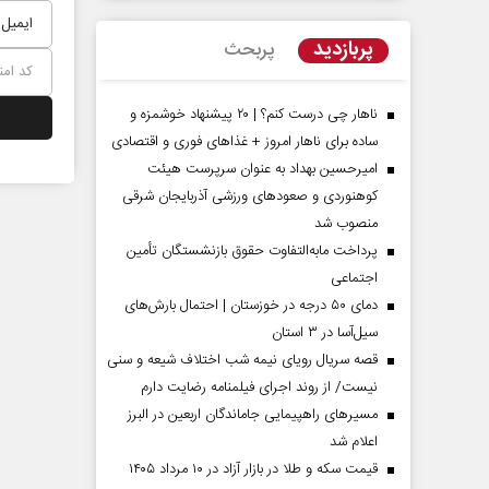
پربازدید
پربحث
ناهار چی درست کنم؟ | ۲۰ پیشنهاد خوشمزه و
ساده برای ناهار امروز + غذاهای فوری و اقتصادی
امیرحسین بهداد به عنوان سرپرست هیئت
کوهنوردی و صعودهای ورزشی آذربایجان شرقی
منصوب شد
پرداخت مابه‌التفاوت حقوق بازنشستگان تأمین
اجتماعی
مردادماه
صفحات نخست روزنامه ها‌ی‌سه‌شنبه ۶ مردادماه
صفحات
دمای ۵۰ درجه در خوزستان | احتمال بارش‌های
سیل‌آسا در ۳ استان
قصه سریال رویای نیمه شب اختلاف شیعه و سنی
نیست/ از روند اجرای فیلمنامه رضایت دارم
مسیر‌های راهپیمایی جاماندگان اربعین در البرز
اعلام شد
قیمت سکه و طلا در بازار آزاد در ۱۰ مرداد ۱۴۰۵