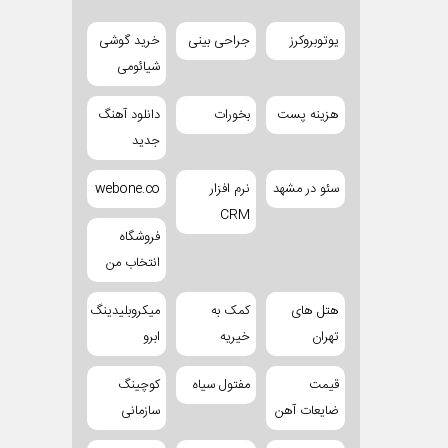
یوتوبروکرز
جراحی بینی
خرید گوشی
شیائومی
هزینه پست
بخورات
دانلود آهنگ
جدید
سئو در مشهد
نرم افزار
webone.co
CRM
فروشگاه
انتخاب من
هتل های
کمک به
میکروبلیدینگ
تهران
خیریه
ابرو
قیمت
مفتول سیاه
کوچینگ
ضایعات آهن
سازمانی