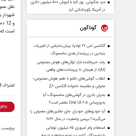
مرد عنکبوتی: روز تازه با فروش ۵۰۰ میلیون دلاری
نقل عموم
در آمریکا رکوردشکنی کرد
و 2
گوناگون
است که 
گلکسی اس ۲۷ اولترا؛ پیش‌نمایشی از تغییرات
بنیادین در پرچمدار بعدی سامسونگ
رشد خیره‌کننده بازار توکن‌های هوش مصنوعی
(AI)؛ از هیجان تا زیرساخت‌های واقعی
انقلاب گوشی‌های تاشو‌ با طعم هوش مصنوعی؛
اشتراک گذ
معرفی و مقایسه خانواده گلکسی Z۸
بحران باتری در گوشی‌های سامسونگ؛ آیا
به‌روزرسانی One UI ۸.۵ مقصر است؟
آیا خودروهای خودران جای ماشین‌های معمولی را
می‌گیرند؟ بررسی وضعیت در سال ۲۰۲۶
استعلام وام ضروری ۷۵ میلیون تومانی
برچسب ه
بازنشستگان کشوری؛ نحوه مشاهده نتیجه