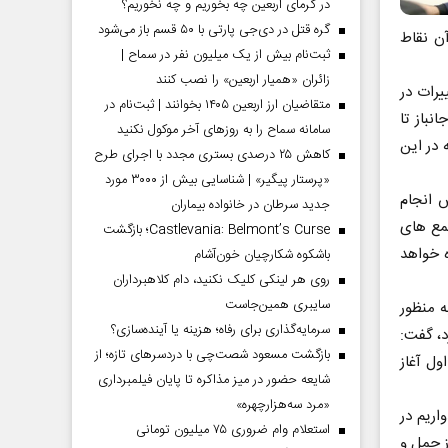
در گرمای اربعین چه بخوریم و چه نخوریم؟
گره قتل در دی‌جی پارتی با ۵۰ قسم باز می‌شود
ن نقاط
ثبت‌نام بیش از یک میلیون نفر در سماح |
زائران «همیار اربعین» را نصب کنند
یرات در
متقاضیان ارز اربعین ۱۴۰۵ بخوانند | ثبت‌نام در
باز تا
سامانه سماح را به روز‌های آخر موکول نکنید
 در این
کاهش ۲۵ درصدی بستری مجدد با اجرای طرح
«پرستار پیگیر» | شناسایی بیش از ۳۰۰۰ مورد
ش انجام
جدید سرطان در خانواده بیماران
ین مجتمع های
Castlevania: Belmont’s Curse؛ بازگشت
 خواهد
باشکوه شکارچیان خون‌آشام
روی هر لینکی کلیک نکنید، دام کلاهبرداران
سایبری همین‌جاست
ه منظور
سرمایه‌گذاری برای رفاه؛ هزینه یا آینده‌سازی؟
د، گفت:
بازگشت مسعود شصت‌چی با دردسر‌های تازه؛ از
ول آغاز
شایعه حضور در میز مذاکره تا پایان فیلمبرداری
«مرد سه‌هزارچهره»
اریم در
استعلام وام ضروری ۷۵ میلیون تومانی
ز حمل و