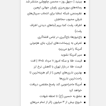
ببینید | «چهل روز » محسن چاووشی منتشر شد
رسانه‌های برون‌مرزی راویان جهانی اربعین
نظرسنجی شبکه تماشا برای انتخاب سریال‌های
شرقی محبوب مخاطبان
اطراف رشت کجا بریم (جاهای دیدنی اطراف
رشت)
باج‌نیوزها؛ باج‌گیری در لباس افشاگری
تعرض به زیرساخت‌های ایران، بنای هژمونی
آمریکا را فرو می‌ریزد
سپر آمریکا نشوید
قیمت طلا و سکه امروز ۱۱ مرداد ۱۴۰۵ | افت
قیمت طلا در بازار تهران با کاهش نرخ ارز
بهترین نذری‌های اربعین | از کم هزینه‌ترین تا
راحت‌ترین نذری‌ها
آمریکا ماجراجویی کند پاسخ مقتضی دریافت
خواهد کرد
عشق به حسین (ع) تا لحظه شهادت
خروج بیش از ۳ میلیون زائر از تمام مرز‌های