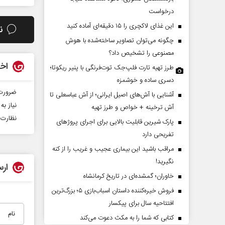
درخواست
این غذای لاکچری را ۱۵ دقیقه‌ای آماده کنید
ن
چگونه می‌توان تصاویر ساخته‌شده با هوش
مصنوعی را تشخیص داد؟
اخب
طرز تهیه تارت فلپ‌جک توت‌فرنگی با پنیر ریکوتا؛
دسری ساده و خوشمزه
ضرورت 
آشنایی با آش‌های اصیل ایرانی؛ از آش عباسعلی تا
رده تهدیدات کوتاه‏‌مدت و
اربعین نماد مقاومت در برابر
نیاز ب
آش ترخینه + خواص و طرز تهیه
ای خلاف واقع آمریکا
استکبار‌
نظارت 
پارک شیرین قابلیت‌ بالایی برای اجرای پروژهای
تفریحی دارد
 تحلیلگر مسائل سیاسی
رحمت‌الله نوروزی - عضو کمیسیون اجتماعی
مراقب باشید این بیماری عجیب و غریب را از کنه
مجلس
نگیرید!
ارس
خاوران؛ گمشده‌ای در تاریخ کرمانشاه
فروش خیره‌کننده داستان اسباب‌بازی ۵؛ بزرگ‌ترین
افتتاحیه سال برای پیکسار
کتابی که شما را به مکث دعوت می‌کند