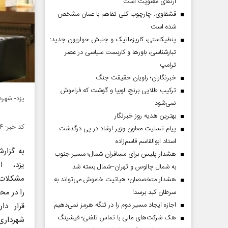
ارتقای معنویت است
قشقاوی: چارچوب کلی تفاهم با عمان مشخص
شده است
پنطیکاستی، کاریزماتیک و جنبش حواریون جدید:
تبارشناسی، باور‌ها و کاربست سیاسی در عصر
ترامپ
خبرنگاران؛ راویان حقیقت جنگ
ترکیب طلایی برنج، لوبیا و گوشت که فراموش
یزد- شهر
نمی‌شود
بهترین هدیه روز خبرنگار
کد خبر: ۱۴۲۴۰۰۴
پیام تسلیت معاون وزیر ارشاد در پی درگذشت
استاد ابوالقاسم قاسم‌زاده
به گزار
هشدار پلیس برای مسافران شمال؛ مسیر جنوب
یزد، ا
به شمال چالوس و تهران–شمال بسته شد
مشکلات 
هشدار متخصصان؛ هپاتیت خاموش می‌تواند به
را در م
سرطان کبد برسد!
اجازه ایجاد مسیر دوم را در تنگه هرمز نمی‌دهیم
قرار دا
هک شرکت‌های مالی با تماس تلفنی؛ فیشینگ
شهرداری