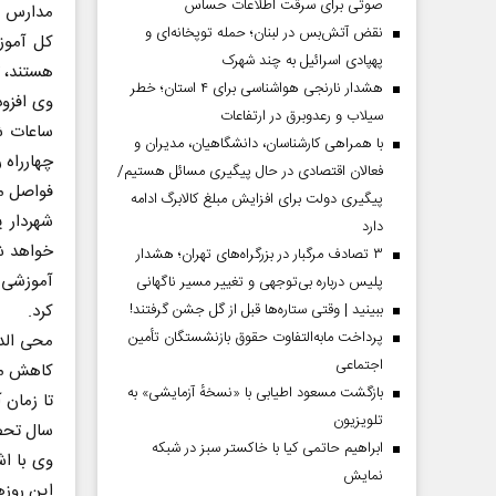
صوتی برای سرقت اطلاعات حساس
نقض آتش‌بس در لبنان؛ حمله توپخانه‌ای و
کل آموز
پهپادی اسرائیل به چند شهرک
هستند، ت
هشدار نارنجی هواشناسی برای ۴ استان؛ خطر
وی افزود
سیلاب و رعدوبرق در ارتفاعات
ساعات ش
با همراهی کارشناسان، دانشگاهیان، مدیران و
چهارراه 
فعالان اقتصادی در حال پیگیری مسائل هستیم/
فواصل م
پیگیری دولت برای افزایش مبلغ کالابرگ ادامه
شهردار ی
دارد
۳ تصادف مرگبار در بزرگراه‌های تهران؛ هشدار
آموزشی 
پلیس درباره بی‌توجهی و تغییر مسیر ناگهانی
ببینید | وقتی ستاره‌ها قبل از گل جشن گرفتند!
کرد.
پرداخت مابه‌التفاوت حقوق بازنشستگان تأمین
محی الدی
اجتماعی
کاهش مشک
بازگشت مسعود اطیابی با «نسخهٔ آزمایشی» به
تا زمان 
تلویزیون
سال تحصی
ابراهیم حاتمی کیا با خاکستر سبز در شبکه
وی با اش
نمایش
این روزه