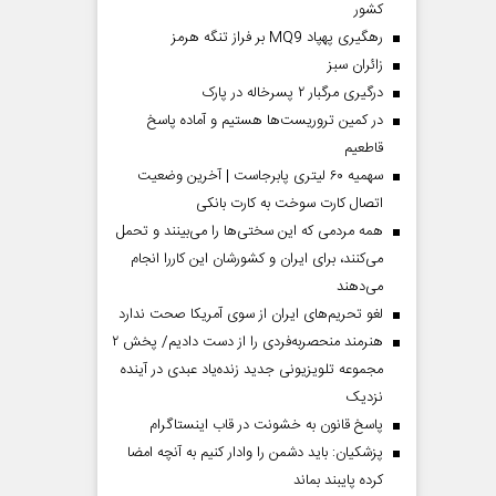
کشور
رهگیری پهپاد MQ9 بر فراز تنگه هرمز
‌زائران سبز
درگیری مرگبار ۲ پسرخاله در پارک
در کمین تروریست‌ها هستیم و آماده پاسخ
قاطعیم
سهمیه ۶۰ لیتری پابرجاست | آخرین وضعیت
اتصال کارت سوخت به کارت بانکی
همه مردمی که این سختی‌ها را می‌بینند و تحمل
می‌کنند، برای ایران و کشورشان این کاررا انجام
می‌دهند
لغو تحریم‌های ایران از سوی آمریکا صحت ندارد
هنرمند منحصر‌به‌فردی را از دست دادیم/ پخش ۲
مجموعه تلویزیونی جدید زنده‌یاد عبدی در آینده
نزدیک
پاسخ قانون به خشونت در قاب اینستاگرام
پزشکیان: باید دشمن را وادار کنیم به آنچه امضا
کرده پایبند بماند