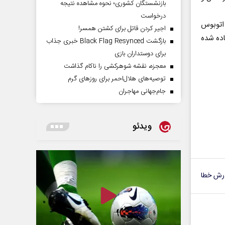
بازنشستگان کشوری؛ نحوه مشاهده نتیجه
درخواست
و نقل عمومی، گفت: تعداد 120 دستگاه اتوبوس
اجیر کردن قاتل برای کشتن همسر!
اده شده
بازگشت Black Flag Resynced خبری جذاب
برای دوستداران بازی
معجزه، نقشه شوهرکشی را ناکام گذاشت
توصیه‌های هلال‌احمر برای روز‌های گرم
جام‌جهانی مهاجران
ویدئو
رش خطا