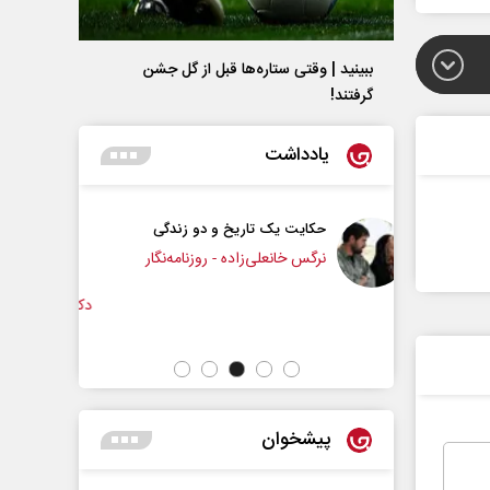
ببینید | وقتی ستاره‌ها قبل از گل جشن
گرفتند!
یادداشت
اریخ و دو زندگی
چرایی عقب‌نشینی ترامپ؟
زاده - روزنامه‌نگار
دکتر یدالله جوانی - تحلیلگر مسائل سیاسی
عب
پیشخوان