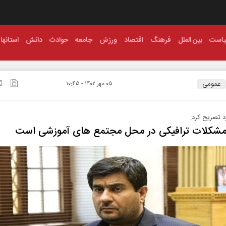
است
بین الملل
فرهنگ
اقتصاد
ورزش
جامعه
حوادث
دانش
استانها
عمومی
۰۵ مهر ۱۴۰۲ - ۱۰:۴۵
د تصریح کرد:
مشکلات ترافیکی در محل مجتمع های آموزشی است