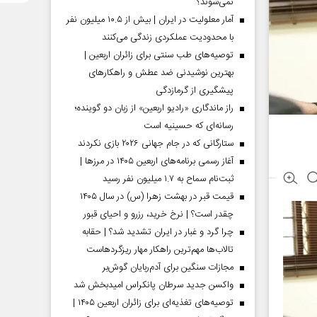
نمی‌شوند؟
آمار معلولیت در ایران | بیش از ۱۰.۵ میلیون نفر
با محدودیت عملکردی زندگی می‌کنند
توصیه‌های طب سنتی برای زائران اربعین |
بهترین نوشیدنی ضد عطش و راهکارهای
پیشگیری از گرمازدگی
راز ماندگاری «رادیو اربعین» از زبان دو گوینده؛
رسانه‌ای که حسینیه است
ستارگانی که در جام جهانی ۲۰۲۶ بازی نکردند
آغاز رسمی برنامه‌های اربعین ۱۴۰۵ در مرز‌ها |
ثبت‌نام سماح به ۱.۷ میلیون نفر رسید
قیمت قبر در بهشت زهرا (س) در سال ۱۴۰۵
چقدر است؟ | نرخ خرید، رزرو و احیای قبور
چرا گرد و غبار در ایران تشدید شد؟ | حقابه
تالاب‌ها مهم‌ترین راهکار مهار ریزگردهاست
مجازات سنگین برای آدم‌ربایان گوش‌بر
واکسن جدید سرطان پانکراس امیدبخش شد
توصیه‌های تغذیه‌ای برای زائران اربعین ۱۴۰۵ |