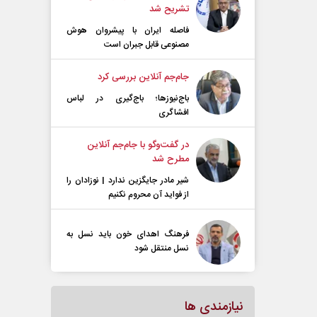
تشریح شد
فاصله ایران با پیشرو‌ان هوش
مصنوعی قابل جبران است
جام‌جم آنلاین بررسی کرد
باج‌نیوزها؛ باج‌گیری در لباس
افشاگری
در گفت‌و‌گو با جام‌جم آنلاین
مطرح شد
شیر مادر جایگزین ندارد | نوزادان را
از فواید آن محروم نکنیم
فرهنگ اهدای خون باید نسل به
نسل منتقل شود
نیازمندی ها