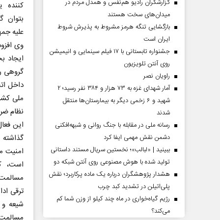
گزارشگران رادیو هم‌نفس و همدل مردم در
کننده ی
میدان‌های سخت هستند
بتوان گ
بازگشایی تنگه هرمز مشروط به پذیرش شروط
علیه جمه
ایران است
وی افزود
جشنواره تابستانی با ۱۷ فیلم سینمایی و انیمیشن
ایجاد بح
روی آنتن تلویزیون
گروهی را
راویان نصر
داخل اتح
آمار شهدای غزه به ۷۳ هزار و ۳۸۴ نفر رسید؛ ۲
ملی کشور
شهید و ۶ زخمی دیگر به بیمارستان‌ها منتقل
نظام ضرب
شدند
این فعا
رسانه ملی در مقابله با جنگ روانی و شبهه‌افکنی
گذاشته ش
دشمن نقش مهمی ایفا کرد
ببینید | «لبالب»؛ نخستین سریال مستند داستانی
امنیت م
تولید شده با هوش مصنوعی روی آنتن شبکه دو
است، کش
هشدار پژوهشگران درباره یک ماده پرکاربرد؛ نقش
مسالمت‌آ
پلی‌اتیلن در تشدید کبد چرب
ترقی اد
رژیم گیاه‌خواری در ماه چند کیلو از وزن شما کم
شیعه و 
می‌کند؟
مسالمت 