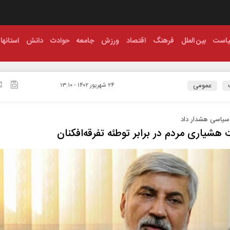
است
بین الملل
فرهنگ
اقتصاد
ورزش
جامعه
حوادث
دانش
استانها
عمومی
۲۴ شهريور ۱۴۰۲ - ۱۳:۱۰
سیاسی هشدار داد
هشیاری مردم در برابر توطئه تفرقه‌افکنان