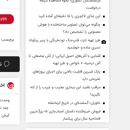
بازنشستگان کشوری؛ نحوه مشاهده نتیجه
درخواست
این غذای لاکچری را ۱۵ دقیقه‌ای آماده کنید
چگونه می‌توان تصاویر ساخته‌شده با هوش
مصنوعی را تشخیص داد؟
برچسب ه
طرز تهیه تارت فلپ‌جک توت‌فرنگی با پنیر ریکوتا؛
دسری ساده و خوشمزه
آشنایی با آش‌های اصیل ایرانی؛ از آش عباسعلی تا
آیا سیاست کلان آمریکا ضدایران
سازمان ملل بی‌بدیل نیس
ن
آش ترخینه + خواص و طرز تهیه
عوض شده است؟
محمدحسن زورق
پارک شیرین قابلیت‌ بالایی برای اجرای پروژهای
تفریحی دارد
ی - کارشناس مسائل بین‌الملل
اخب
مراقب باشید این بیماری عجیب و غریب را از کنه
نگیرید!
وحدت؛ 
خاوران؛ گمشده‌ای در تاریخ کرمانشاه
چند نک
فروش خیره‌کننده داستان اسباب‌بازی ۵؛ بزرگ‌ترین
کیش و
افتتاحیه سال برای پیکسار