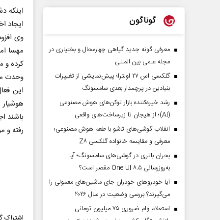
اینکه دش
گوناگون
ایجاد اخ
وی افزو
معرفی گونه جدید گیاهی چهارمحال و بختیاری در
مهسا امی
مجله علمی بین المللی
کرده و م
گلکسی اس ۲۷ اولترا؛ پیش‌نمایشی از تغییرات
وحدت مل
بنیادین در پرچمدار بعدی سامسونگ
این فعا
رشد خیره‌کننده بازار توکن‌های هوش مصنوعی
هوشیار و
(AI)؛ از هیجان تا زیرساخت‌های واقعی
باشند اج
انقلاب گوشی‌های تاشو‌ با طعم هوش مصنوعی؛
رفته و م
معرفی و مقایسه خانواده گلکسی Z۸
بحران باتری در گوشی‌های سامسونگ؛ آیا
به‌روزرسانی One UI ۸.۵ مقصر است؟
آیا خودروهای خودران جای ماشین‌های معمولی را
می‌گیرند؟ بررسی وضعیت در سال ۲۰۲۶
استعلام وام ضروری ۷۵ میلیون تومانی
اشتراک گذ