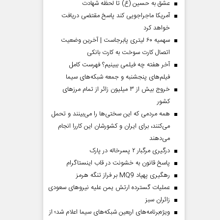
عشق به حسین (ع) تا لحظه شهادت
آمریکا ماجراجویی کند پاسخ مقتضی دریافت
خواهد کرد
سهمیه ۶۰ لیتری پابرجاست | آخرین وضعیت
اتصال کارت سوخت به کارت بانکی
آخر هفته چه فیلمی ببینیم؟ فهرست کامل
فیلم‌های پنجشنبه و جمعه شبکه‌های سیما
خروج بیش از ۳ میلیون زائر از تمام مرز‌های
کشور
همه مردمی که این سختی‌ها را می‌بینند و تحمل
می‌کنند، برای ایران و کشورشان این کاررا انجام
می‌دهند
درگیری مرگبار ۲ پسرخاله در پارک
پاسخ قانون به خشونت در قاب اینستاگرام
رهگیری پهپاد MQ9 بر فراز تنگه هرمز
عملیات گسترده ارتش یمن علیه نیروهای سعودی
‌زائران سبز
ویژه‌برنامه‌های اربعین شبکه‌های سیما اعلام شد؛ از