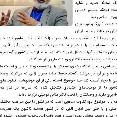
ک توطئه جدید و شاید
فت توطئه مستمر دشمن
وری اسلامی بود.
: دولت آمریکا و غرب برای
ران در نقاطی مانند ایران
 برای پیدا کردن نقاط و موضوعات بحران زا در داخل کشور مامور کرده تا بتو
اد و انسجام ملی را به هم بزنند به دلیل اینکه سیاست بیرونی آنها تاثیری در
مان نداشته و آنها به دنبال این هستند که ببینند از داخل کشور چگونه می‌تو
ه بزنند و زمینه تضعیف اقتدار و وحدت ملی را فراهم کنند.
ل سیاسی با بیان اینکه دشمن، هدفش را بر تضعیف وحدت ملی و امنیت مل
ده و بر آن کار می‌کند، گفت: طبیعتاً نقاط بحران زایی که می‌تواند وحد
لی را دچار آسیب کند چند موضوع است؛ یکی از آن موضوعات؛ تفاوت‌های 
ور ما از قومیت‌های متعددی تشکیل شده که سال‌ها در کنار هم
میزی دارند و وحدتشان را تحت تاثیر منافع قومیتی قرار نداده‌اند.
امه داد: موضوع دوم تفاوت مذهبی است که در کشور ما بین مذاهب مختلف ا
سنی و یا حتی بین ادیان الهی که در کشور هستند تاکنون یک همزیستی 
آمیز و وحدت بخشی بوده است و هیچ وقت این وحدت خدشه‌دار نشده ا