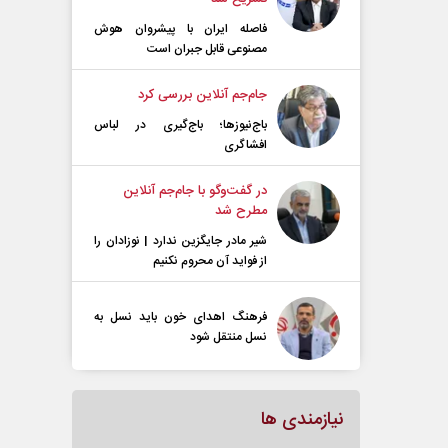
فاصله ایران با پیشرو‌ان هوش
مصنوعی قابل جبران است
جام‌جم آنلاین بررسی کرد
باج‌نیوزها؛ باج‌گیری در لباس
افشاگری
در گفت‌و‌گو با جام‌جم آنلاین
مطرح شد
شیر مادر جایگزین ندارد | نوزادان را
از فواید آن محروم نکنیم
فرهنگ اهدای خون باید نسل به
نسل منتقل شود
نیازمندی ها