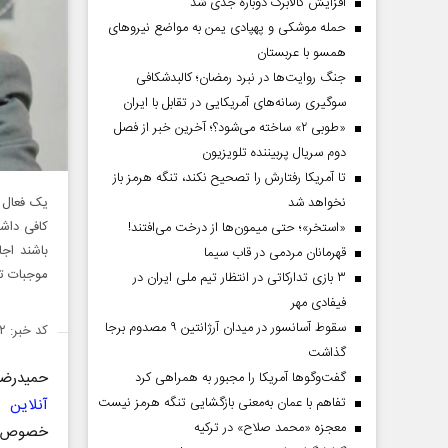
افزایش کالابرگ دوباره جدی شد
حمله موشکی و پهپادی یمن به مواضع نیروهای
همسو با عربستان
جنگ روایت‌ها در نبرد رمضان؛ کالبدشکافی
سوگیری رسانه‌های آمریکایی در تقابل با ایران
«طوبی ۲» ساخته می‌شود؟؛ آخرین خبر از فصل
دوم سریال پربیننده تلویزیون
تا آمریکا رفتارش را تصحیح نکند، تنگه هرمز باز
یک فعال 
نخواهد شد
کافی داشت
«استخر»‌‌؛ حتی میمون‌ها از درخت می‌افتند!
باشند اج
قهرمانان مردمی در قاب سیما
موجبات ت
۳ بازی تدارکاتی در انتظار تیم ملی ایران در
فیفادی مهر
سقوط آسانسور در میدان آرژانتین ۹ مصدوم برجا
کد خبر: ۱۴۲۲۷۸۲
گذاشت
حمیدرضا 
گفت‌وگوها آمریکا را مجبور به همراهی کرد
تفاهم با عمان به‌معنی بازگشایی تنگه هرمز نیست
آنلاین
گف
معجزه «محمد صلاح» در ترکیه
خصوص و