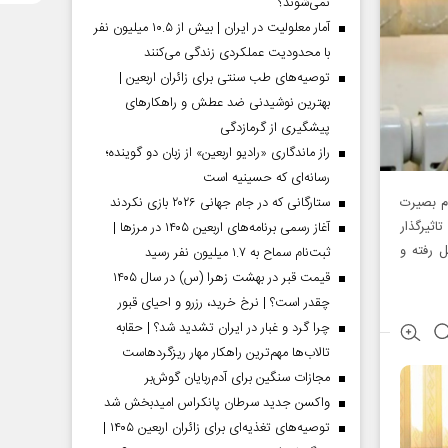
نمی‌شوند؟
آمار معلولیت در ایران | بیش از ۱۰.۵ میلیون نفر
با محدودیت عملکردی زندگی می‌کنند
توصیه‌های طب سنتی برای زائران اربعین |
بهترین نوشیدنی ضد عطش و راهکارهای
پیشگیری از گرمازدگی
راز ماندگاری «رادیو اربعین» از زبان دو گوینده؛
رسانه‌ای که حسینیه است
م بصیرت
ستارگانی که در جام جهانی ۲۰۲۶ بازی نکردند
اثیرگذار
آغاز رسمی برنامه‌های اربعین ۱۴۰۵ در مرز‌ها |
 رفته و
ثبت‌نام سماح به ۱.۷ میلیون نفر رسید
قیمت قبر در بهشت زهرا (س) در سال ۱۴۰۵
چقدر است؟ | نرخ خرید، رزرو و احیای قبور
چرا گرد و غبار در ایران تشدید شد؟ | حقابه
تالاب‌ها مهم‌ترین راهکار مهار ریزگردهاست
مجازات سنگین برای آدم‌ربایان گوش‌بر
واکسن جدید سرطان پانکراس امیدبخش شد
توصیه‌های تغذیه‌ای برای زائران اربعین ۱۴۰۵ |