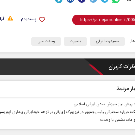
گزا
پسندیدم
ا:
حمیدرضا ترقی
بصیرت
وحدت ملی
ت
خبرنگار، محور پویایی و اعتبار
خب
ظرات کاربران
رسانه
یک
دکتر مراد عنادی - کارشناس ارشد رسانه
اسماعیل بقائی 
ار مرتبط
پیش نیاز خیزش تمدن ایرانی اسلامی
ته درباره سخنرانی رئیس‌جمهور در نیویورک | پایانی بر توهم خودایرانی پنداری اپوزیس
 مات دشمن با وحدت