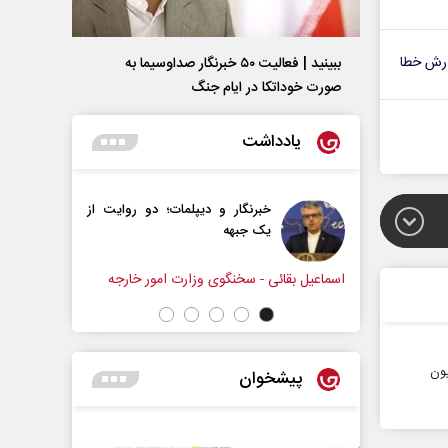
رش خطا
ببینید | فعالیت ۵۰ خبرنگار صداوسیما به
صورت خوداتکا در ایام جنگ
یادداشت
رنگار و دیپلمات؛ دو روایت از
آیا تفاهم‌نامه حداکثر دستاو
 جبهه
راهبردی ایران بود؟
شهاب اسفندیاری
- سخنگوی وزارت امور خارجه
یون
پیشخوان