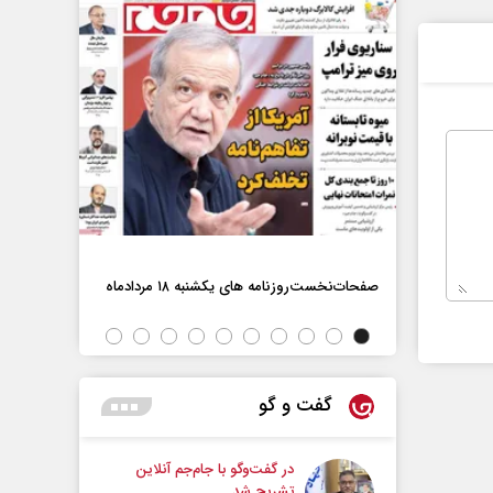
صفحات‌نخست‌روزنامه ها‌ی یکشنبه ۱۸ مردادماه
صفحات‌نخست‌رو
اه
گفت و گو
در گفت‌و‌گو با جام‌جم آنلاین
تشریح شد