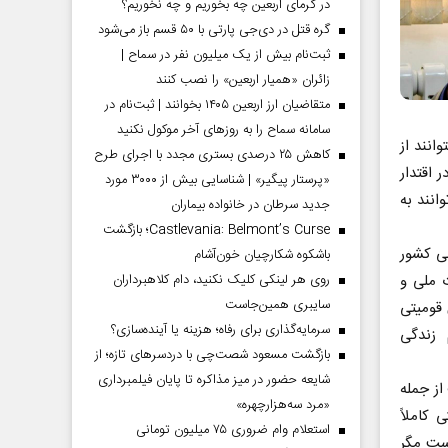
در گرمای اربعین چه بخوریم و چه نخوریم؟
گره قتل در دی‌جی پارتی با ۵۰ قسم باز می‌شود
ثبت‌نام بیش از یک میلیون نفر در سماح |
زائران «همیار اربعین» را نصب کنند
متقاضیان ارز اربعین ۱۴۰۵ بخوانند | ثبت‌نام در
سامانه سماح را به روز‌های آخر موکول نکنید
انند از
کاهش ۲۵ درصدی بستری مجدد با اجرای طرح
 اقتدار
«پرستار پیگیر» | شناسایی بیش از ۳۰۰۰ مورد
انند به
جدید سرطان در خانواده بیماران
Castlevania: Belmont’s Curse؛ بازگشت
ی کشور
باشکوه شکارچیان خون‌آشام
ت ملی و
روی هر لینکی کلیک نکنید، دام کلاهبرداران
سایبری همین‌جاست
قومیتی
سرمایه‌گذاری برای رفاه؛ هزینه یا آینده‌سازی؟
 زندگی
بازگشت مسعود شصت‌چی با دردسر‌های تازه؛ از
شایعه حضور در میز مذاکره تا پایان فیلمبرداری
ز جمله
«مرد سه‌هزارچهره»
کاملاً
استعلام وام ضروری ۷۵ میلیون تومانی
ست مگر