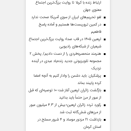
ارتباط زنده با کربلا تا روایت بزرگ‌ترین اجتماع
معنوی جهان
لغو تحریم‌های ایران از سوی آمریکا صحت ندارد
در کمین تروریست‌ها هستیم و آماده پاسخ
قاطعیم
اربعین ۱۴۰۵ در قاب صدا؛ روایت بزرگ‌ترین اجتماع
شیعیان از شبکه‌های رادیویی
هنرمند منحصر‌به‌فردی را از دست دادیم/ پخش ۲
مجموعه تلویزیونی جدید زنده‌یاد عبدی در آینده
نزدیک
پزشکیان: باید دشمن را وادار کنیم به آنچه امضا
کرده پایبند بماند
بازگشت زائران اربعین آغاز شد؛ ۱۰ توصیه‌ای که قبل
از عبور از مرز حتماً باید بدانید
رکورد تردد زائران اربعین؛ بیش از ۴.۳ میلیون عبور
از مرزهای شش‌گانه ثبت شد
بازداشت ۲۱ مزدور موساد و ۴ شرور مسلح در
استان کرمان