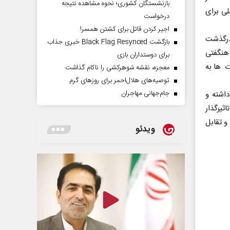
بازنشستگان کشوری؛ نحوه مشاهده نتیجه
لی برای
درخواست
اجیر کردن قاتل برای کشتن همسر!
درگذشت
بازگشت Black Flag Resynced خبری جذاب
 هنگفتی
برای دوستداران بازی
ت ها به
معجزه، نقشه شوهرکشی را ناکام گذاشت
توصیه‌های هلال‌احمر برای روز‌های گرم
جام‌جهانی مهاجران
اشته و
ثیرگذار
و تقابل
ویدئو