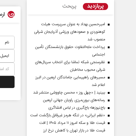
پربازدید
پربحث
ارس
امیرحسین بهداد به عنوان سرپرست هیئت
کوهنوردی و صعودهای ورزشی آذربایجان شرقی
منصوب شد
پرداخت مابه‌التفاوت حقوق بازنشستگان تأمین
اجتماعی
نظرسنجی شبکه تماشا برای انتخاب سریال‌های
شرقی محبوب مخاطبان
دماه
صفحات نخست‌روزنامه ها‌ی پنجشنبه‌۸ مردادماه
صفحات 
مسیر‌های راهپیمایی جاماندگان اربعین در البرز
اعلام شد
ببینید | «چهل روز » محسن چاووشی منتشر شد
رسانه‌های برون‌مرزی راویان جهانی اربعین
باج‌نیوزها؛ باج‌گیری در لباس افشاگری
«نظم ایرانی» در تنگه هرمز غیرقابل بازگشت است
قیمت طلا و سکه امروز ۱۱ مرداد ۱۴۰۵ | افت
قیمت طلا در بازار تهران با کاهش نرخ ارز