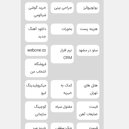
یوتوبروکرز
جراحی بینی
خرید گوشی
شیائومی
هزینه پست
بخورات
دانلود آهنگ
جدید
سئو در مشهد
نرم افزار
webone.co
CRM
فروشگاه
انتخاب من
هتل های
کمک به
میکروبلیدینگ
تهران
خیریه
ابرو
قیمت
مفتول سیاه
کوچینگ
ضایعات آهن
سازمانی
قیمت
جک سقفی
خرید میز