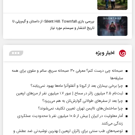
بررسی بازی Silent Hill: Townfall؛ از داستان و گیم‌پلی تا
تاریخ انتشار و سیستم مورد نیاز
اخبار ویژه
صبحانه چی درست کنم؟ معرفی ۳۰ صبحانه سریع، سالم و مقوی برای همه
سلیقه‌ها
چرا برخی بیماران بعد از کرونا و آنفلوآنزا ماه‌ها بهبود نمی‌یابند؟
ثبت‌نام ۲.۵ میلیون زائر در سماح | عبور ۱.۷ میلیون نفر از مرز‌های اربعین
چرا بعد از سفرهای طولانی گوارش‌تان به هم می‌ریزد؟
چرا ساختمان‌های ناایمن تهران تعیین تکلیف نمی‌شوند؟
آمار معلولیت در ایران | بیش از ۱۰.۵ میلیون نفر با محدودیت عملکردی
زندگی می‌کنند
توصیه‌های طب سنتی برای زائران اربعین | بهترین نوشیدنی ضد عطش و