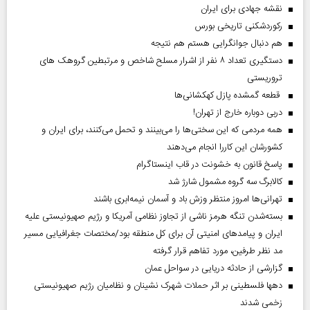
نقشه جهادی برای ایران
رکوردشکنی تاریخی بورس
هم دنبال جوانگرایی هستم هم نتیجه
دستگیری تعداد ۸ نفر از اشرار مسلح شاخص و مرتبطین گروهک های
تروریستی
قطعه گمشده پازل کهکشانی‌ها
دربی دوباره خارج از تهران!
همه مردمی که این سختی‌ها را می‌بینند و تحمل می‌کنند، برای ایران و
کشورشان این کاررا انجام می‌دهند
پاسخ قانون به خشونت در قاب اینستاگرام
کالابرگ سه گروه مشمول شارژ شد
تهرانی‌ها امروز منتظر وزش باد و آسمان نیمه‌ابری باشند
بسته‌شدن تنگه هرمز ناشی از تجاوز نظامی آمریکا و رژیم صهیونیستی علیه
ایران و پیامد‌های امنیتی آن برای کل منطقه بود/مختصات جغرافیایی مسیر
مد نظر طرفین، مورد تفاهم قرار گرفته
گزارشی از حادثه دریایی در سواحل عمان
دهها فلسطینی بر اثر حملات شهرک نشینان و نظامیان رژیم صهیونیستی
زخمی شدند