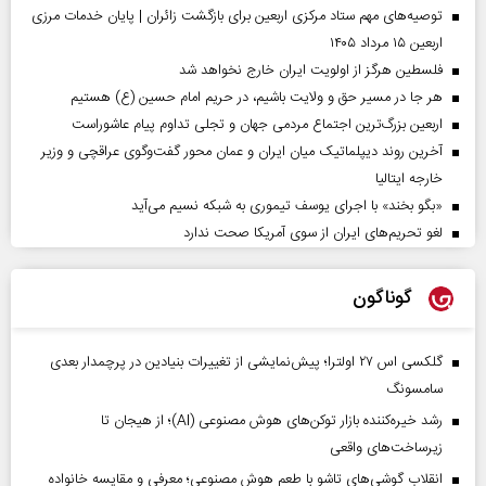
توصیه‌های مهم ستاد مرکزی اربعین برای بازگشت زائران | پایان خدمات مرزی
اربعین ۱۵ مرداد ۱۴۰۵
فلسطین هرگز از اولویت ایران خارج نخواهد شد
هر جا در مسیر حق و ولایت باشیم، در حریم امام حسین (ع) هستیم
اربعین بزرگ‌ترین اجتماع مردمی جهان و تجلی تداوم پیام عاشوراست
آخرین روند دیپلماتیک میان ایران و عمان محور گفت‌وگوی عراقچی و وزیر
خارجه ایتالیا
«بگو بخند» با اجرای یوسف تیموری به شبکه نسیم می‌آید
لغو تحریم‌های ایران از سوی آمریکا صحت ندارد
گوناگون
گلکسی اس ۲۷ اولترا؛ پیش‌نمایشی از تغییرات بنیادین در پرچمدار بعدی
سامسونگ
رشد خیره‌کننده بازار توکن‌های هوش مصنوعی (AI)؛ از هیجان تا
زیرساخت‌های واقعی
انقلاب گوشی‌های تاشو‌ با طعم هوش مصنوعی؛ معرفی و مقایسه خانواده