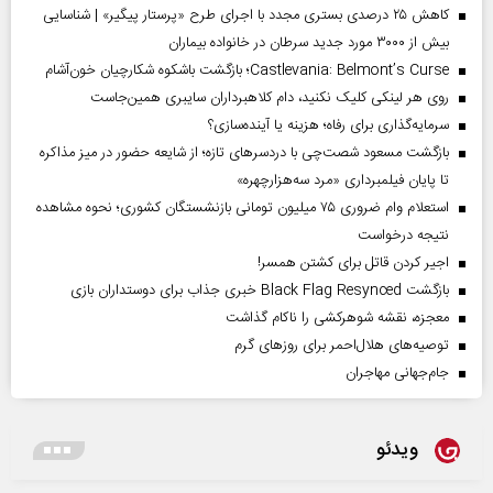
کاهش ۲۵ درصدی بستری مجدد با اجرای طرح «پرستار پیگیر» | شناسایی
بیش از ۳۰۰۰ مورد جدید سرطان در خانواده بیماران
Castlevania: Belmont’s Curse؛ بازگشت باشکوه شکارچیان خون‌آشام
روی هر لینکی کلیک نکنید، دام کلاهبرداران سایبری همین‌جاست
سرمایه‌گذاری برای رفاه؛ هزینه یا آینده‌سازی؟
بازگشت مسعود شصت‌چی با دردسر‌های تازه؛ از شایعه حضور در میز مذاکره
تا پایان فیلمبرداری «مرد سه‌هزارچهره»
استعلام وام ضروری ۷۵ میلیون تومانی بازنشستگان کشوری؛ نحوه مشاهده
نتیجه درخواست
اجیر کردن قاتل برای کشتن همسر!
بازگشت Black Flag Resynced خبری جذاب برای دوستداران بازی
معجزه، نقشه شوهرکشی را ناکام گذاشت
توصیه‌های هلال‌احمر برای روز‌های گرم
جام‌جهانی مهاجران
ویدئو