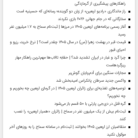
راهکارهای پیشگیری از گرمازدگی
راز ماندگاری «رادیو اربعین» از زبان دو گوینده؛ رسانه‌ای که حسینیه است
ستارگانی که در جام جهانی ۲۰۲۶ بازی نکردند
آغاز رسمی برنامه‌های اربعین ۱۴۰۵ در مرز‌ها | ثبت‌نام سماح به ۱.۷ میلیون نفر
رسید
قیمت قبر در بهشت زهرا (س) در سال ۱۴۰۵ چقدر است؟ | نرخ خرید، رزرو و
احیای قبور
چرا گرد و غبار در ایران تشدید شد؟ | حقابه تالاب‌ها مهم‌ترین راهکار مهار
ریزگردهاست
مجازات سنگین برای آدم‌ربایان گوش‌بر
واکسن جدید سرطان پانکراس امیدبخش شد
توصیه‌های تغذیه‌ای برای زائران اربعین ۱۴۰۵ | در گرمای اربعین چه بخوریم و
چه نخوریم؟
گره قتل در دی‌جی پارتی با ۵۰ قسم باز می‌شود
ثبت‌نام بیش از یک میلیون نفر در سماح | زائران «همیار اربعین» را نصب
کنند
متقاضیان ارز اربعین ۱۴۰۵ بخوانند | ثبت‌نام در سامانه سماح را به روز‌های آخر
موکول نکنید