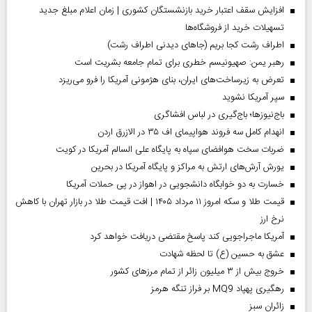
افزایش سقف اعتبار خرید بازنشستگان کشوری | زمان اعلام مبلغ جدید
تسهیلات خرید از فروشگاه‌ها
اطراف رشت کجا بریم (جاهای دیدنی اطراف رشت)
رهبر یمن: صهیونیسم خطری برای تمام جامعه بشریت است
تعرض به زیرساخت‌های ایران، بنای هژمونی آمریکا را فرو می‌ریزد
سپر آمریکا نشوید
باج‌نیوزها؛ باج‌گیری در لباس افشاگری
انهدام کامل سه فروند هواپیمای اف ۳۵ در الازرق اردن
ضربات سخت هوافضای سپاه به پایگاه علی السالم آمریکا در کویت
یورش آرش‌های ارتش به مراکز و پایگاه‌ آمریکا در بحرین
خسارت به دو خوابگاه دانشجویی در اهواز در پی حملات آمریکا
قیمت طلا و سکه امروز ۱۱ مرداد ۱۴۰۵ | افت قیمت طلا در بازار تهران با کاهش
نرخ ارز
آمریکا ماجراجویی کند پاسخ مقتضی دریافت خواهد کرد
عشق به حسین (ع) تا لحظه شهادت
خروج بیش از ۳ میلیون زائر از تمام مرز‌های کشور
رهگیری پهپاد MQ9 بر فراز تنگه هرمز
‌زائران سبز