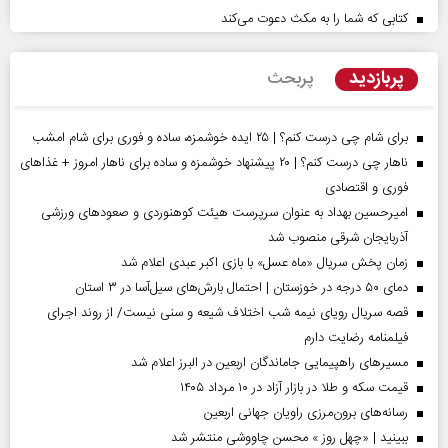
کتابی که شما را به مکث دعوت می‌کند
پربازدید
پربحث
برای شام چی درست کنم؟ | ۲۵ ایده خوشمزه، ساده و فوری برای شام امشب
ناهار چی درست کنم؟ | ۲۰ پیشنهاد خوشمزه و ساده برای ناهار امروز + غذاهای
فوری و اقتصادی
امیرحسین بهداد به عنوان سرپرست هیئت کوهنوردی و صعودهای ورزشی
آذربایجان شرقی منصوب شد
زمان پخش سریال «ماه عسل» با بازی اکبر عبدی اعلام شد
دمای ۵۰ درجه در خوزستان | احتمال بارش‌های سیل‌آسا در ۳ استان
قصه سریال رویای نیمه شب اختلاف شیعه و سنی نیست/ از روند اجرای
فیلمنامه رضایت دارم
مسیر‌های راهپیمایی جاماندگان اربعین در البرز اعلام شد
قیمت سکه و طلا در بازار آزاد در ۱۰ مرداد ۱۴۰۵
رسانه‌های برون‌مرزی راویان جهانی اربعین
ببینید | «چهل روز » محسن چاووشی منتشر شد