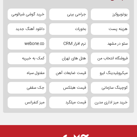
یوتوبروکرز
جراحی بینی
خرید گوشی شیائومی
هزینه پست
بخورات
دانلود آهنگ جدید
سئو در مشهد
نرم افزار CRM
webone.co
فروشگاه انتخاب من
هتل های تهران
کمک به خیریه
میکروبلیدینگ ابرو
قیمت ضایعات آهن
مفتول سیاه
کوچینگ سازمانی
قیمت هبلکس
جک سقفی
خرید میز اداری مدرن
قیمت میلگرد
میز کنفرانس