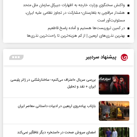
واکنش سخنگوی وزارت خارجه به اظهارات دبیرکل سازمان ملل متحد
هشدار عراقچی به بلغارستان؛ مشارکت در تجاوز نظامی علیه ایران،
مسئولیت‌آور است
در کمین تروریست‌ها هستیم و آماده پاسخ قاطعیم
بهترین نذری‌های اربعین | از کم هزینه‌ترین تا راحت‌ترین نذری‌ها
پیشنهاد سردبیر
بررسی سریال «اعتراف می‌کنم»؛ ساختارشکنی در ژانر پلیسی
ایران + نقد و تحلیل
بازتاب پیاده‌روی اربعین در ادبیات داستانی معاصر ایران
امضای سروش صحت در «استخر» دیگر غافلگیر نمی‌کند