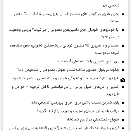
گلکسی Z۸
بحران باتری در گوشی‌های سامسونگ؛ آیا به‌روزرسانی One UI ۸.۵ مقصر
است؟
آیا خودروهای خودران جای ماشین‌های معمولی را می‌گیرند؟ بررسی وضعیت
در سال ۲۰۲۶
استعلام وام ضروری ۷۵ میلیون تومانی بازنشستگان کشوری؛ نحوه مشاهده
نتیجه درخواست
این غذای لاکچری را ۱۵ دقیقه‌ای آماده کنید
چگونه می‌توان تصاویر ساخته‌شده با هوش مصنوعی را تشخیص داد؟
طرز تهیه تارت فلپ‌جک توت‌فرنگی با پنیر ریکوتا؛ دسری ساده و خوشمزه
آشنایی با آش‌های اصیل ایرانی؛ از آش عباسعلی تا آش ترخینه + خواص و
طرز تهیه
پارک شیرین قابلیت‌ بالایی برای اجرای پروژهای تفریحی دارد
مراقب باشید این بیماری عجیب و غریب را از کنه نگیرید!
خاوران؛ گمشده‌ای در تاریخ کرمانشاه
فروش خیره‌کننده داستان اسباب‌بازی ۵؛ بزرگ‌ترین افتتاحیه سال برای پیکسار