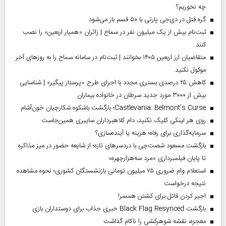
چه نخوریم؟
گره قتل در دی‌جی پارتی با ۵۰ قسم باز می‌شود
ثبت‌نام بیش از یک میلیون نفر در سماح | زائران «همیار اربعین» را نصب
کنند
متقاضیان ارز اربعین ۱۴۰۵ بخوانند | ثبت‌نام در سامانه سماح را به روز‌های آخر
موکول نکنید
کاهش ۲۵ درصدی بستری مجدد با اجرای طرح «پرستار پیگیر» | شناسایی
بیش از ۳۰۰۰ مورد جدید سرطان در خانواده بیماران
Castlevania: Belmont’s Curse؛ بازگشت باشکوه شکارچیان خون‌آشام
روی هر لینکی کلیک نکنید، دام کلاهبرداران سایبری همین‌جاست
سرمایه‌گذاری برای رفاه؛ هزینه یا آینده‌سازی؟
بازگشت مسعود شصت‌چی با دردسر‌های تازه؛ از شایعه حضور در میز مذاکره
تا پایان فیلمبرداری «مرد سه‌هزارچهره»
استعلام وام ضروری ۷۵ میلیون تومانی بازنشستگان کشوری؛ نحوه مشاهده
نتیجه درخواست
اجیر کردن قاتل برای کشتن همسر!
بازگشت Black Flag Resynced خبری جذاب برای دوستداران بازی
معجزه، نقشه شوهرکشی را ناکام گذاشت