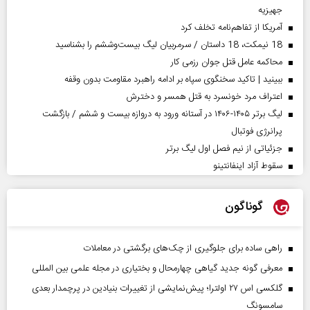
جهیزیه
آمریکا از تفاهم‌نامه تخلف کرد
18 نیمکت، 18 داستان / سرمربیان لیگ بیست‌وششم را بشناسید
محاکمه عامل قتل جوان رزمی کار
ببینید | تاکید سخنگوی سپاه بر ادامه راهبرد مقاومت بدون وقفه
اعتراف مرد خونسرد به قتل همسر و دخترش
لیگ برتر ۱۴۰۵-۱۴۰۶ در آستانه ورود به دروازه بیست و ششم / بازگشت
پرانرژی فوتبال
جزئیاتی از نیم فصل اول لیگ برتر
سقوط آزاد اینفانتینو
گوناگون
راهی ساده برای جلوگیری از چک‌های برگشتی در معاملات
معرفی گونه جدید گیاهی چهارمحال و بختیاری در مجله علمی بین المللی
گلکسی اس ۲۷ اولترا؛ پیش‌نمایشی از تغییرات بنیادین در پرچمدار بعدی
سامسونگ