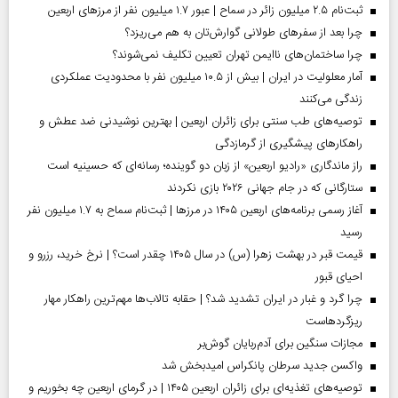
ثبت‌نام ۲.۵ میلیون زائر در سماح | عبور ۱.۷ میلیون نفر از مرز‌های اربعین
چرا بعد از سفرهای طولانی گوارش‌تان به هم می‌ریزد؟
چرا ساختمان‌های ناایمن تهران تعیین تکلیف نمی‌شوند؟
آمار معلولیت در ایران | بیش از ۱۰.۵ میلیون نفر با محدودیت عملکردی
زندگی می‌کنند
توصیه‌های طب سنتی برای زائران اربعین | بهترین نوشیدنی ضد عطش و
راهکارهای پیشگیری از گرمازدگی
راز ماندگاری «رادیو اربعین» از زبان دو گوینده؛ رسانه‌ای که حسینیه است
ستارگانی که در جام جهانی ۲۰۲۶ بازی نکردند
آغاز رسمی برنامه‌های اربعین ۱۴۰۵ در مرز‌ها | ثبت‌نام سماح به ۱.۷ میلیون نفر
رسید
قیمت قبر در بهشت زهرا (س) در سال ۱۴۰۵ چقدر است؟ | نرخ خرید، رزرو و
احیای قبور
چرا گرد و غبار در ایران تشدید شد؟ | حقابه تالاب‌ها مهم‌ترین راهکار مهار
ریزگردهاست
مجازات سنگین برای آدم‌ربایان گوش‌بر
واکسن جدید سرطان پانکراس امیدبخش شد
توصیه‌های تغذیه‌ای برای زائران اربعین ۱۴۰۵ | در گرمای اربعین چه بخوریم و