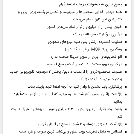
پاسخ قانون به خشونت در قاب اینستاگرام
همه مردمی که این سختی‌ها را می‌بینند و تحمل می‌کنند، برای ایران و
کشورشان این کاررا انجام می‌دهند
خروج بیش از ۳ میلیون زائر از تمام مرز‌های کشور
درگیری مرگبار ۲ پسرخاله در پارک
عملیات گسترده ارتش یمن علیه نیروهای سعودی
رهگیری پهپاد MQ9 بر فراز تنگه هرمز
لغو تحریم‌های ایران از سوی آمریکا صحت ندارد
در کمین تروریست‌ها هستیم و آماده پاسخ قاطعیم
هنرمند منحصر‌به‌فردی را از دست دادیم/ پخش ۲ مجموعه تلویزیونی جدید
زنده‌یاد عبدی در آینده نزدیک
پزشکیان: باید دشمن را وادار کنیم به آنچه امضا کرده پایبند بماند
بازگشت زائران اربعین آغاز شد؛ ۱۰ توصیه‌ای که قبل از عبور از مرز حتماً باید
بدانید
رکورد تردد زائران اربعین؛ بیش از ۴.۳ میلیون عبور از مرزهای شش‌گانه ثبت
شد
بازداشت ۲۱ مزدور موساد و ۴ شرور مسلح در استان کرمان
اسرائیل به دنبال تخریب روند صلح و بی‌ثبات کردن سوریه و غزه است