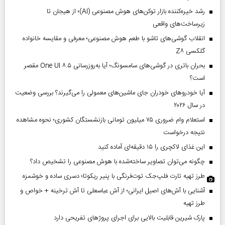
رشد خیره‌کننده بازار توکن‌های هوش مصنوعی (AI)؛ از هیجان تا
زیرساخت‌های واقعی
انقلاب گوشی‌های تاشو‌ با طعم هوش مصنوعی؛ معرفی و مقایسه خانواده
گلکسی Z۸
بحران باتری در گوشی‌های سامسونگ؛ آیا به‌روزرسانی One UI ۸.۵ مقصر
است؟
آیا خودروهای خودران جای ماشین‌های معمولی را می‌گیرند؟ بررسی وضعیت
در سال ۲۰۲۶
استعلام وام ضروری ۷۵ میلیون تومانی بازنشستگان کشوری؛ نحوه مشاهده
نتیجه درخواست
این غذای لاکچری را ۱۵ دقیقه‌ای آماده کنید
چگونه می‌توان تصاویر ساخته‌شده با هوش مصنوعی را تشخیص داد؟
طرز تهیه تارت فلپ‌جک توت‌فرنگی با پنیر ریکوتا؛ دسری ساده و خوشمزه
آشنایی با آش‌های اصیل ایرانی؛ از آش عباسعلی تا آش ترخینه + خواص و
طرز تهیه
پارک شیرین قابلیت‌ بالایی برای اجرای پروژهای تفریحی دارد