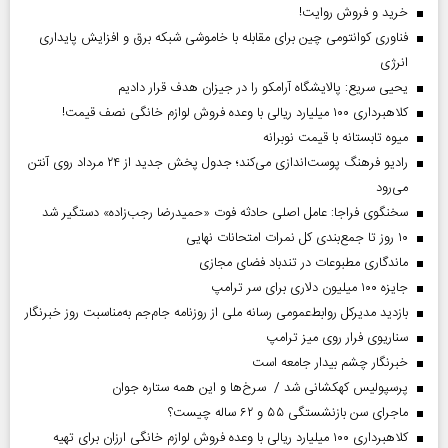
خرید و فروش روایت!
فناوری کوانتومی چین برای مقابله با خاموشی شبکه برق و افزایش پایداری
انرژی
یحیی سریع: پالایشگاه آرامکو را در جیزان هدف قرار دادیم
کلاهبرداری ۱۰۰ میلیارد ریالی با وعده فروش لوازم خانگی نصف قیمت!
میوه تابستانه با قیمت نوبرانه
رادیو فرهنگ پوست‌اندازی می‌کند؛ جدول پخش جدید از ۲۴ مرداد روی آنتن
می‌رود
سخنگوی فراجا: عامل اصلی حادثه فوت «حمیدرضا رجب‌زاده» دستگیر شد
۱۰ روز تا جمع‌بندی کل نمرات امتحانات نهایی
ماندگاری مطبوعات در تندباد فضای مجازی
جایزه ۱۰۰ میلیون دلاری برای سر ترامپ
بازدید مدیرکل روابط‌عمومی رسانه ملی از روزنامه جام‌جم به‌مناسبت روز خبرنگار
سناریوی فرار روی میز ترامپ
خبرنگار چشم بیدار جامعه است
پرسپولیس کهکشانی شد / سرخ‌ها و این همه ستاره جوان
ماجرای سن بازنشستگی ۵۵ و ۶۲ ساله چیست؟
کلاهبرداری ۱۰۰ میلیارد ریالی با وعده فروش لوازم خانگی ارزان برای تهیه