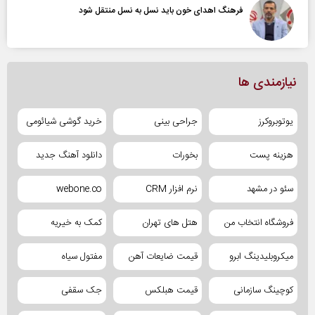
فرهنگ اهدای خون باید نسل به نسل منتقل شود
نیازمندی ها
یوتوبروکرز
جراحی بینی
خرید گوشی شیائومی
هزینه پست
بخورات
دانلود آهنگ جدید
سئو در مشهد
نرم افزار CRM
webone.co
فروشگاه انتخاب من
هتل های تهران
کمک به خیریه
میکروبلیدینگ ابرو
قیمت ضایعات آهن
مفتول سیاه
کوچینگ سازمانی
قیمت هبلکس
جک سقفی