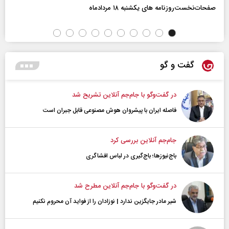
صفحات‌نخست‌روزنامه ها‌ی یکشنبه ۱۸ مردادماه
گفت و گو
در گفت‌و‌گو با جام‌جم آنلاین تشریح شد
فاصله ایران با پیشرو‌ان هوش مصنوعی قابل جبران است
جام‌جم آنلاین بررسی کرد
باج‌نیوزها؛ باج‌گیری در لباس افشاگری
در گفت‌و‌گو با جام‌جم آنلاین مطرح شد
شیر مادر جایگزین ندارد | نوزادان را از فواید آن محروم نکنیم