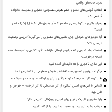
زیرساخت‌های واقعی
انقلاب گوشی‌های تاشو‌ با طعم هوش مصنوعی؛ معرفی و مقایسه خانواده
گلکسی Z۸
بحران باتری در گوشی‌های سامسونگ؛ آیا به‌روزرسانی One UI ۸.۵ مقصر
است؟
آیا خودروهای خودران جای ماشین‌های معمولی را می‌گیرند؟ بررسی وضعیت
در سال ۲۰۲۶
استعلام وام ضروری ۷۵ میلیون تومانی بازنشستگان کشوری؛ نحوه مشاهده
نتیجه درخواست
این غذای لاکچری را ۱۵ دقیقه‌ای آماده کنید
چگونه می‌توان تصاویر ساخته‌شده با هوش مصنوعی را تشخیص داد؟
طرز تهیه تارت فلپ‌جک توت‌فرنگی با پنیر ریکوتا؛ دسری ساده و خوشمزه
آشنایی با آش‌های اصیل ایرانی؛ از آش عباسعلی تا آش ترخینه + خواص و
طرز تهیه
پارک شیرین قابلیت‌ بالایی برای اجرای پروژهای تفریحی دارد
مراقب باشید این بیماری عجیب و غریب را از کنه نگیرید!