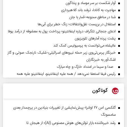
آوار شکست بر سر موساد و پنتاگون
مهاجرت به کانادا، ترفند باند کلاهبرداری
شنا در مناطق ممنوعه؛ قمار با جان
استقلال در بن‌بست نقل‌وانتقالات؛ زنگ خطر برای آبی‌ها
ادعای جنجالی تلگراف درباره اینفانتینو؛ پرداخت پول به معشوقه از درآمد یوفا
پشت پرده آمارهای تلویزیون
عالیشاه می‌توانست به پرسپولیس کمک کند
خبرنگار پرس‌تی‌وی زیر حمله نیروهای اسرائیلی؛ شلیک نارنجک صوتی و گاز
اشک‌آور به خبرنگاران
صدا و سیما در امتداد خارگ و چاه مبارک
رئیس فیفا استعفا نمی‌دهد / همه علیه اینفانتینو، اینفانتینو علیه همه
گوناگون
گلکسی اس ۲۷ اولترا؛ پیش‌نمایشی از تغییرات بنیادین در پرچمدار بعدی
سامسونگ
رشد خیره‌کننده بازار توکن‌های هوش مصنوعی (AI)؛ از هیجان تا