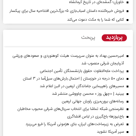
خاوران؛ گمشده‌ای در تاریخ کرمانشاه
فروش خیره‌کننده داستان اسباب‌بازی ۵؛ بزرگ‌ترین افتتاحیه سال برای پیکسار
کتابی که شما را به مکث دعوت می‌کند
پربازدید
پربحث
امیرحسین بهداد به عنوان سرپرست هیئت کوهنوردی و صعودهای ورزشی
آذربایجان شرقی منصوب شد
پرداخت مابه‌التفاوت حقوق بازنشستگان تأمین اجتماعی
دمای ۵۰ درجه در خوزستان | احتمال بارش‌های سیل‌آسا در ۳ استان
مسیر‌های راهپیمایی جاماندگان اربعین در البرز اعلام شد
ببینید | «چهل روز » محسن چاووشی منتشر شد
رسانه‌های برون‌مرزی راویان جهانی اربعین
نظرسنجی شبکه تماشا برای انتخاب سریال‌های شرقی محبوب مخاطبان
باج‌نیوزها؛ باج‌گیری در لباس افشاگری
تعرض به زیرساخت‌های ایران، بنای هژمونی آمریکا را فرو می‌ریزد
سپر آمریکا نشوید