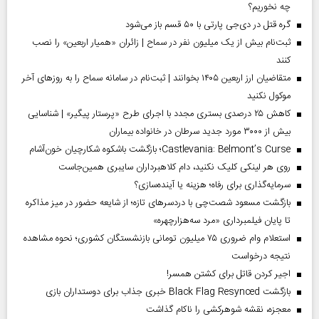
چه نخوریم؟
گره قتل در دی‌جی پارتی با ۵۰ قسم باز می‌شود
ثبت‌نام بیش از یک میلیون نفر در سماح | زائران «همیار اربعین» را نصب
کنند
متقاضیان ارز اربعین ۱۴۰۵ بخوانند | ثبت‌نام در سامانه سماح را به روز‌های آخر
موکول نکنید
کاهش ۲۵ درصدی بستری مجدد با اجرای طرح «پرستار پیگیر» | شناسایی
بیش از ۳۰۰۰ مورد جدید سرطان در خانواده بیماران
Castlevania: Belmont’s Curse؛ بازگشت باشکوه شکارچیان خون‌آشام
روی هر لینکی کلیک نکنید، دام کلاهبرداران سایبری همین‌جاست
سرمایه‌گذاری برای رفاه؛ هزینه یا آینده‌سازی؟
بازگشت مسعود شصت‌چی با دردسر‌های تازه؛ از شایعه حضور در میز مذاکره
تا پایان فیلمبرداری «مرد سه‌هزارچهره»
استعلام وام ضروری ۷۵ میلیون تومانی بازنشستگان کشوری؛ نحوه مشاهده
نتیجه درخواست
اجیر کردن قاتل برای کشتن همسر!
بازگشت Black Flag Resynced خبری جذاب برای دوستداران بازی
معجزه، نقشه شوهرکشی را ناکام گذاشت