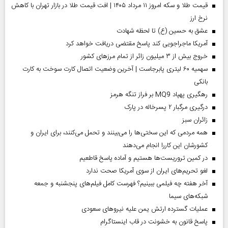
قیمت طلا و سکه امروز ۱۱ مرداد ۱۴۰۵ | افت قیمت طلا در بازار تهران با کاهش
نرخ ارز
عشق به حسین (ع) تا لحظه شهادت
آمریکا ماجراجویی کند پاسخ مقتضی دریافت خواهد کرد
خروج بیش از ۳ میلیون زائر از تمام مرز‌های کشور
سهمیه ۶۰ لیتری پابرجاست | آخرین وضعیت اتصال کارت سوخت به کارت
بانکی
رهگیری پهپاد MQ9 بر فراز تنگه هرمز
درگیری مرگبار ۲ پسرخاله در پارک
‌زائران سبز
همه مردمی که این سختی‌ها را می‌بینند و تحمل می‌کنند، برای ایران و
کشورشان این کاررا انجام می‌دهند
در کمین تروریست‌ها هستیم و آماده پاسخ قاطعیم
لغو تحریم‌های ایران از سوی آمریکا صحت ندارد
آخر هفته چه فیلمی ببینیم؟ فهرست کامل فیلم‌های پنجشنبه و جمعه
شبکه‌های سیما
عملیات گسترده ارتش یمن علیه نیروهای سعودی
پاسخ قانون به خشونت در قاب اینستاگرام