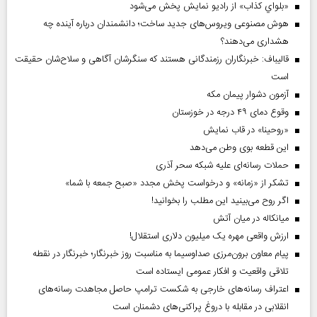
«بلواي کذاب» از رادیو نمایش پخش می‌شود
هوش مصنوعی ویروس‌های جدید ساخت؛ دانشمندان درباره آینده چه
هشداری می‌دهند؟
قالیباف: خبرنگاران رزمندگانی هستند که سنگرشان آگاهی و سلاح‌شان حقیقت
است
آزمون دشوار پیمان مکه
وقوع دمای ۴۹ درجه در خوزستان
«روحینا» در قاب نمایش
این قطعه بوی وطن می‌دهد
حملات رسانه‌ای علیه شبکه سحر آذری
تشکر از «زمانه» و درخواست پخش مجدد «صبح جمعه با شما»
اگر روح می‌بینید این مطلب را بخوانید!
میانکاله در میان آتش
ارزش واقعی مهره یک میلیون دلاری استقلال!
پیام معاون برون‌مرزی صداوسیما به مناسبت روز خبرنگار؛ خبرنگار در نقطه
تلاقی واقعیت و افکار عمومی ایستاده است
اعتراف رسانه‌های خارجی به شکست ترامپ حاصل مجاهدت رسانه‌های
انقلابی در مقابله با دروغ پراکنی‌های دشمنان است