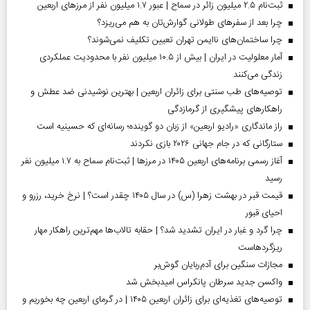
ثبت‌نام ۲.۵ میلیون زائر در سماح | عبور ۱.۷ میلیون نفر از مرز‌های اربعین
چرا بعد از سفرهای طولانی گوارش‌تان به هم می‌ریزد؟
چرا ساختمان‌های ناایمن تهران تعیین تکلیف نمی‌شوند؟
آمار معلولیت در ایران | بیش از ۱۰.۵ میلیون نفر با محدودیت عملکردی
زندگی می‌کنند
توصیه‌های طب سنتی برای زائران اربعین | بهترین نوشیدنی ضد عطش و
راهکارهای پیشگیری از گرمازدگی
راز ماندگاری «رادیو اربعین» از زبان دو گوینده؛ رسانه‌ای که حسینیه است
ستارگانی که در جام جهانی ۲۰۲۶ بازی نکردند
آغاز رسمی برنامه‌های اربعین ۱۴۰۵ در مرز‌ها | ثبت‌نام سماح به ۱.۷ میلیون نفر
رسید
قیمت قبر در بهشت زهرا (س) در سال ۱۴۰۵ چقدر است؟ | نرخ خرید، رزرو و
احیای قبور
چرا گرد و غبار در ایران تشدید شد؟ | حقابه تالاب‌ها مهم‌ترین راهکار مهار
ریزگردهاست
مجازات سنگین برای آدم‌ربایان گوش‌بر
واکسن جدید سرطان پانکراس امیدبخش شد
توصیه‌های تغذیه‌ای برای زائران اربعین ۱۴۰۵ | در گرمای اربعین چه بخوریم و