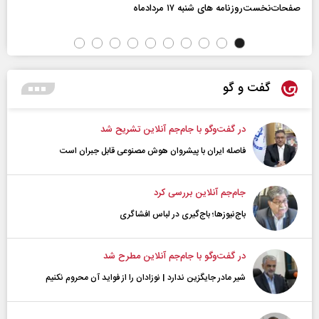
صفحات‌نخست‌روزنامه ها‌ی شنبه ۱۷ مردادماه
گفت و گو
در گفت‌و‌گو با جام‌جم آنلاین تشریح شد
فاصله ایران با پیشرو‌ان هوش مصنوعی قابل جبران است
جام‌جم آنلاین بررسی کرد
باج‌نیوزها؛ باج‌گیری در لباس افشاگری
در گفت‌و‌گو با جام‌جم آنلاین مطرح شد
شیر مادر جایگزین ندارد | نوزادان را از فواید آن محروم نکنیم