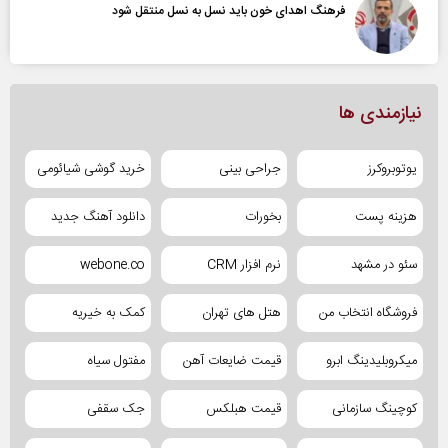
فرهنگ اهدای خون باید نسل به نسل منتقل شود
نیازمندی ها
یوتوبروکرز
جراحی بینی
خرید گوشی شیائومی
هزینه پست
بخورات
دانلود آهنگ جدید
سئو در مشهد
نرم افزار CRM
webone.co
فروشگاه انتخاب من
هتل های تهران
کمک به خیریه
میکروبلیدینگ ابرو
قیمت ضایعات آهن
مفتول سیاه
کوچینگ سازمانی
قیمت هبلکس
جک سقفی