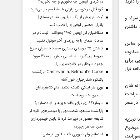
 دارید
در گرمای اربعین چه بخوریم و چه نخوریم؟
گره قتل در دی‌جی پارتی با ۵۰ قسم باز می‌شود
ثبت‌نام بیش از یک میلیون نفر در سماح |
 سوئد و
زائران «همیار اربعین» را نصب کنند
 داشتن
متقاضیان ارز اربعین ۱۴۰۵ بخوانند | ثبت‌نام در
سامانه سماح را به روز‌های آخر موکول نکنید
بر اساس
کاهش ۲۵ درصدی بستری مجدد با اجرای طرح
است، متفاوت
«پرستار پیگیر» | شناسایی بیش از ۳۰۰۰ مورد
ی برای
جدید سرطان در خانواده بیماران
عه قرار
Castlevania: Belmont’s Curse؛ بازگشت
باشکوه شکارچیان خون‌آشام
نه ‌شان
روی هر لینکی کلیک نکنید، دام کلاهبرداران
استراحت
سایبری همین‌جاست
 در عصر
سرمایه‌گذاری برای رفاه؛ هزینه یا آینده‌سازی؟
بازگشت مسعود شصت‌چی با دردسر‌های تازه؛ از
شایعه حضور در میز مذاکره تا پایان فیلمبرداری
ا تجزیه
«مرد سه‌هزارچهره»
ن موضوع
استعلام وام ضروری ۷۵ میلیون تومانی
زانند،