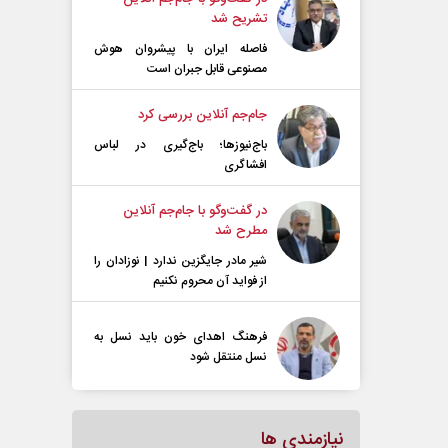
تشریح شد
فاصله ایران با پیشرو‌ان هوش
مصنوعی قابل جبران است
جام‌جم آنلاین بررسی کرد
باج‌نیوزها؛ باج‌گیری در لباس
افشاگری
در گفت‌و‌گو با جام‌جم آنلاین
مطرح شد
شیر مادر جایگزین ندارد | نوزادان را
از فواید آن محروم نکنیم
فرهنگ اهدای خون باید نسل به
نسل منتقل شود
نیازمندی ها