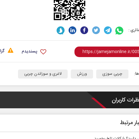
اری :
گزا
پسندیدم
تغییر
هویت ایرانی _ اسلامی در مکتب
غروب
امام شهید
امت
ا:
چربی سوزی
ورزش
لاغری و سوزاندن چربی
عیسی
امه و
حجت‌الاسلام دکتر حمید احمدی - نویسنده و
پژوهشگر
ظرات کاربران
ار مرتبط
دارید؟ شکلات تلخ بخورید