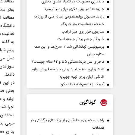
مطالعات
ماندگاری مطبوعات در تندباد فضای مجازی
جایزه ۱۰۰ میلیون دلاری برای سر ترامپ
بهتر است
بازدید مدیرکل روابط‌عمومی رسانه ملی از روزنامه
مطالعه ‌
جام‌جم به‌مناسبت روز خبرنگار
دانشگاه
سناریوی فرار روی میز ترامپ
فعالیت ب
خبرنگار چشم بیدار جامعه است
به گفته 
پرسپولیس کهکشانی شد / سرخ‌ها و این همه
ستاره جوان
عمل می 
ماجرای سن بازنشستگی ۵۵ و ۶۲ ساله چیست؟
سوزاندن 
کلاهبرداری ۱۰۰ میلیارد ریالی با وعده فروش لوازم
دادند.
خانگی ارزان برای تهیه جهیزیه
در این ت
آمریکا از تفاهم‌نامه تخلف کرد
یعنی صبح
اولیه و 
گوناگون
اجرا شد.
محققان د
راهی ساده برای جلوگیری از چک‌های برگشتی در
چربی بدن
معاملات
بدان مع