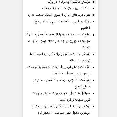
درگیری مرگبار ۲ پسرخاله در پارک
رهگیری پهپاد MQ9 بر فراز تنگه هرمز
لغو تحریم‌های ایران از سوی آمریکا صحت ندارد
در کمین تروریست‌ها هستیم و آماده پاسخ
قاطعیم
هنرمند منحصر‌به‌فردی را از دست دادیم/ پخش ۲
مجموعه تلویزیونی جدید زنده‌یاد عبدی در آینده
نزدیک
پزشکیان: باید دشمن را وادار کنیم به آنچه امضا
کرده پایبند بماند
بازگشت زائران اربعین آغاز شد؛ ۱۰ توصیه‌ای که قبل
از عبور از مرز حتماً باید بدانید
بازداشت ۲۱ مزدور موساد و ۴ شرور مسلح در
استان کرمان
اسرائیل به دنبال تخریب روند صلح و بی‌ثبات
کردن سوریه و غزه است
پزشکیان: با اتکا به نخبگان و مدیران با انگیزه
می‌توان تحول نظام سلامت را محقق کرد