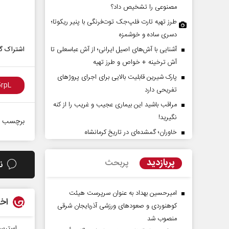
مصنوعی را تشخیص داد؟
طرز تهیه تارت فلپ‌جک توت‌فرنگی با پنیر ریکوتا؛
دسری ساده و خوشمزه
آشنایی با آش‌های اصیل ایرانی؛ از آش عباسعلی تا
اشتراک گذ
آش ترخینه + خواص و طرز تهیه
پارک شیرین قابلیت‌ بالایی برای اجرای پروژهای
تفریحی دارد
مراقب باشید این بیماری عجیب و غریب را از کنه
پیامبر اکرم(ص)؛ ده ویژگی و چهار
نقش جنگ آمریکا و ایران بر 
نگیرید!
وظیفه مؤمنان
موازنه قدرت در خاورمیانه
برچسب ه
خاوران؛ گمشده‌ای در تاریخ کرمانشاه
م دکتر ناصر رفیعی - پژوهشگر
داوود منظور - رئیس سابق سازمان برن
گی
بودجه کشور
پربازدید
پربحث
ن
امیرحسین بهداد به عنوان سرپرست هیئت
اخب
کوهنوردی و صعودهای ورزشی آذربایجان شرقی
منصوب شد
استرس 