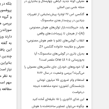
معرفی گونه جدید گیاهی چهارمحال و بختیاری در
بلکه در 
مجله علمی بین المللی
پروفسور 
گلکسی اس ۲۷ اولترا؛ پیش‌نمایشی از تغییرات
و گروه ف
بنیادین در پرچمدار بعدی سامسونگ
بررسی ها
رشد خیره‌کننده بازار توکن‌های هوش مصنوعی
سوزاندن 
(AI)؛ از هیجان تا زیرساخت‌های واقعی
دارند ور
انقلاب گوشی‌های تاشو‌ با طعم هوش مصنوعی؛
به گفته 
معرفی و مقایسه خانواده گلکسی Z۸
این یاف
بحران باتری در گوشی‌های سامسونگ؛ آیا
چندین تف
به‌روزرسانی One UI ۸.۵ مقصر است؟
بنابراین
آیا خودروهای خودران جای ماشین‌های معمولی را
نیاز است
می‌گیرند؟ بررسی وضعیت در سال ۲۰۲۶
به نظر م
استعلام وام ضروری ۷۵ میلیون تومانی
مهم است،
بازنشستگان کشوری؛ نحوه مشاهده نتیجه
مطالعه با
درخواست
این غذای لاکچری را ۱۵ دقیقه‌ای آماده کنید
چگونه می‌توان تصاویر ساخته‌شده با هوش