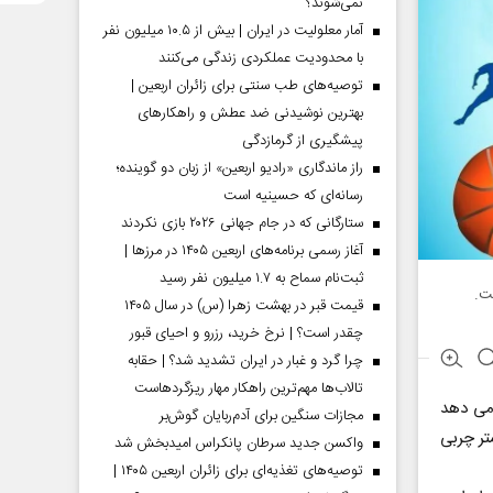
نمی‌شوند؟
آمار معلولیت در ایران | بیش از ۱۰.۵ میلیون نفر
با محدودیت عملکردی زندگی می‌کنند
توصیه‌های طب سنتی برای زائران اربعین |
بهترین نوشیدنی ضد عطش و راهکارهای
پیشگیری از گرمازدگی
راز ماندگاری «رادیو اربعین» از زبان دو گوینده؛
رسانه‌ای که حسینیه است
ستارگانی که در جام جهانی ۲۰۲۶ بازی نکردند
آغاز رسمی برنامه‌های اربعین ۱۴۰۵ در مرز‌ها |
ثبت‌نام سماح به ۱.۷ میلیون نفر رسید
ت.
قیمت قبر در بهشت زهرا (س) در سال ۱۴۰۵
چقدر است؟ | نرخ خرید، رزرو و احیای قبور
چرا گرد و غبار در ایران تشدید شد؟ | حقابه
تالاب‌ها مهم‌ترین راهکار مهار ریزگردهاست
می دهد
مجازات سنگین برای آدم‌ربایان گوش‌بر
تر چربی
واکسن جدید سرطان پانکراس امیدبخش شد
توصیه‌های تغذیه‌ای برای زائران اربعین ۱۴۰۵ |