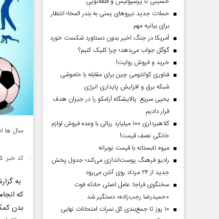
حسینی تا پرسپولیس و قلعه‌نویی
حملات جدید نیروهای یمنی به بندر المخا؛ انتظار
برای بیانیه مهم
آمریکا در جنگ اخیر بدون دستاورد شکست خورد
گوگل جواب می‌دهد؛ چرا کلیک کنیم؟
خرید و فروش روایت!
فناوری کوانتومی چین برای مقابله با خاموشی
شبکه برق و افزایش پایداری انرژی
یحیی سریع: پالایشگاه آرامکو را در جیزان هدف
قرار دادیم
کلاهبرداری ۱۰۰ میلیارد ریالی با وعده فروش لوازم
سال ها ا
خانگی نصف قیمت!
میوه تابستانه با قیمت نوبرانه
کد خبر: ۱۳۹۸۵۵۵
رادیو فرهنگ پوست‌اندازی می‌کند؛ جدول پخش
جدید از ۲۴ مرداد روی آنتن می‌رود
به گزا
سخنگوی فراجا: عامل اصلی حادثه فوت
که انجام
«حمیدرضا رجب‌زاده» دستگیر شد
بدن کمک
۱۰ روز تا جمع‌بندی کل نمرات امتحانات نهایی