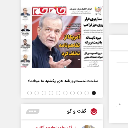
اه
صفحات‌نخست‌روزنامه ها‌ی یکشنبه ۱۸ مردادماه
صفحات‌نخست‌رو
گفت و گو
در گفت‌و‌گو با جام‌جم آنلاین