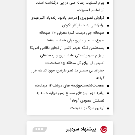
پیام تسلیت رسانه ملی در پی درگذشت استاد
ابوالقاسم قاسم‌زاده
گزارش تصویری | مراسم یادبود زنده‌یاد اکبر عبدی
برادرکشی به خاطر کار نکردن
صبحانه چی درست کنم؟ معرفی ۳۰ صبحانه
سریع، سالم و مقوی برای همه سلیقه‌ها
بسته‌شدن تنگه هرمز ناشی از تجاوز نظامی آمریکا
و رژیم صهیونیستی علیه ایران و پیامد‌های
امنیتی آن برای کل منطقه بود/مختصات
جغرافیایی مسیر مد نظر طرفین، مورد تفاهم قرار
گرفته
صفحات‌نخست‌روزنامه ها‌ی دوشنبه‌۱۲ مردادماه
بیانیه مهم نیروهای مسلح یمن درباره حمله به
نفتکش سعودی "وفاء"
اربعین سوگ و مقاومت
پیشنهاد سردبیر