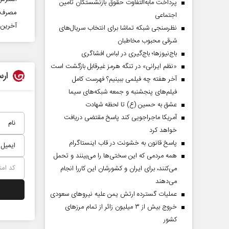
پرداخت مابه‌التفاوت حقوق بازنشستگان تأمین
مصرف نمک را
اجتماعی
آخرین 
نظرسنجی شبکه تماشا برای انتخاب سریال‌های
شرقی محبوب مخاطبان
باج‌نیوزها؛ باج‌گیری در لباس افشاگری
«نظم ایرانی» در تنگه هرمز غیرقابل بازگشت است
ارس
آخر هفته چه فیلمی ببینیم؟ فهرست کامل
فیلم‌های پنجشنبه و جمعه شبکه‌های سیما
عشق به حسین (ع) تا لحظه شهادت
آمریکا ماجراجویی کند پاسخ مقتضی دریافت
خواهد کرد
دماه
صفحات نخست‌روزنامه ها‌ی پنجشنبه‌۸ مردادماه
صفحات 
پاسخ قانون به خشونت در قاب اینستاگرام
همه مردمی که این سختی‌ها را می‌بینند و تحمل
می‌کنند، برای ایران و کشورشان این کاررا انجام
می‌دهند
عملیات گسترده ارتش یمن علیه نیروهای سعودی
خروج بیش از ۳ میلیون زائر از تمام مرز‌های
کشور