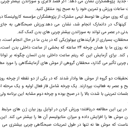
 جدید پژوهشگران نشان می دهد: اگر قصد لاغری و سوزاندن بیشتر چربی را
 ساعات ورزش و تمرین خود را به صبح زود منتقل کنید.
ای که روی موش ‌ها توسط تیمی مشترک از پژوهشگران مؤسسه کارولینسکا در
 کپنهاگ در دانمارک انجام شد، نشان می دهد:ورزش صبحگاهی به جای
دنی در عصر می ‌تواند به سوزاندن بیشتر چربی ‌های بدن کمک کند.
محققان، بسیاری از فرآیندهای بیولوژیکی که در بدن ما در حال انجام است، 
ریتم شبانه روزی ما یا همان چرخه ۲۴ ساعته که بخشی از ساعت داخلی بدن 
کند. برای آزمایش این که ریتم ساعت داخلی بدن انسان چگونه بر توانای
چربی تأثیر می ‌گذارد، محققان گروهی از موش های آزمایشگاهی را مورد مطال
حقیقات دو گروه از موش ‌ها وادار شدند که در یکی از دو نقطه از چرخه روزا
 و عصر به فعالیت بپردازند. یک چرخه شامل فاز فعال اولیه و یک مرحله 
جلسات تمرینی با شدت بالا را در صبح بوده و چرخه دوم مشابه این برنامه ولی
ر پی این مطالعه دریافتند؛ ورزش کردن در اوایل روز بیان ژن ‌های مرتبط ب
 موش‌ ها را افزایش داده و میزان متابولیسم آن ها را بیشتر می کند. ای
ناست که موش ها نه تنها در طول تمرینات صبحگاهی چربی بیشتری می سو