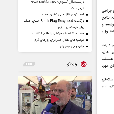
بازنشستگان کشوری؛ نحوه مشاهده نتیجه
درخواست
و جراحی
اجیر کردن قاتل برای کشتن همسر!
: نتایج
بازگشت Black Flag Resynced خبری جذاب
ولیسم و
برای دوستداران بازی
افه وزن
معجزه، نقشه شوهرکشی را ناکام گذاشت
توصیه‌های هلال‌احمر برای روز‌های گرم
 دارند،
جام‌جهانی مهاجران
ن حال،
 هستند،
ویدئو
ان مورد
 سلامتی
های این