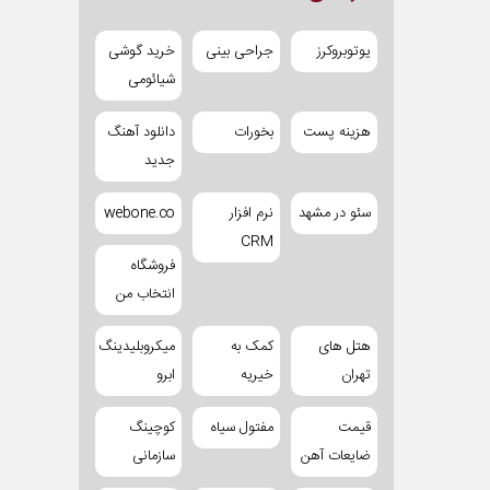
یوتوبروکرز
جراحی بینی
خرید گوشی
شیائومی
هزینه پست
بخورات
دانلود آهنگ
جدید
سئو در مشهد
نرم افزار
webone.co
CRM
فروشگاه
انتخاب من
هتل های
کمک به
میکروبلیدینگ
تهران
خیریه
ابرو
قیمت
مفتول سیاه
کوچینگ
ضایعات آهن
سازمانی