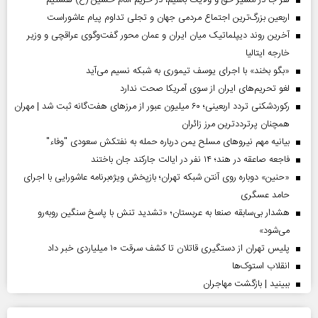
اربعین بزرگ‌ترین اجتماع مردمی جهان و تجلی تداوم پیام عاشوراست
آخرین روند دیپلماتیک میان ایران و عمان محور گفت‌وگوی عراقچی و وزیر
خارجه ایتالیا
«بگو بخند» با اجرای یوسف تیموری به شبکه نسیم می‌آید
لغو تحریم‌های ایران از سوی آمریکا صحت ندارد
رکوردشکنی تردد اربعینی؛ ۶۰ میلیون عبور از مرزهای هفت‌گانه ثبت شد | مهران
همچنان پرترددترین مرز زائران
بیانیه مهم نیروهای مسلح یمن درباره حمله به نفتکش سعودی "وفاء"
فاجعه صاعقه در هند؛ ۱۴ نفر در ایالت جارکند جان باختند
«حنین» دوباره روی آنتن شبکه تهران؛ بازپخش ویژه‌برنامه عاشورایی با اجرای
حامد عسگری
هشدار بی‌سابقه صنعا به عربستان؛ «تشدید تنش با پاسخ سنگین روبه‌رو
می‌شود»
پلیس تهران از دستگیری قاتلان تا کشف سرقت ۱۰ میلیاردی خبر داد
انقلاب استوک‌ها
ببینید | بازگشت مهاجران