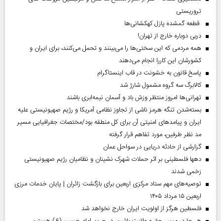
تروریستی
قطعه گمشده پازل کهکشانی‌ها
دربی دوباره خارج از تهران!
همه مردمی که این سختی‌ها را می‌بینند و تحمل می‌کنند، برای ایران و
کشورشان این کاررا انجام می‌دهند
پاسخ قانون به خشونت در قاب اینستاگرام
کالابرگ سه گروه مشمول شارژ شد
تهرانی‌ها امروز منتظر وزش باد و آسمان نیمه‌ابری باشند
بسته‌شدن تنگه هرمز ناشی از تجاوز نظامی آمریکا و رژیم صهیونیستی علیه
ایران و پیامد‌های امنیتی آن برای کل منطقه بود/مختصات جغرافیایی مسیر
مد نظر طرفین، مورد تفاهم قرار گرفته
گزارشی از حادثه دریایی در سواحل عمان
دهها فلسطینی بر اثر حملات شهرک نشینان و نظامیان رژیم صهیونیستی
زخمی شدند
توصیه‌های مهم ستاد مرکزی اربعین برای بازگشت زائران | پایان خدمات مرزی
اربعین ۱۵ مرداد ۱۴۰۵
فلسطین هرگز از اولویت ایران خارج نخواهد شد
هر جا در مسیر حق و ولایت باشیم، در حریم امام حسین (ع) هستیم