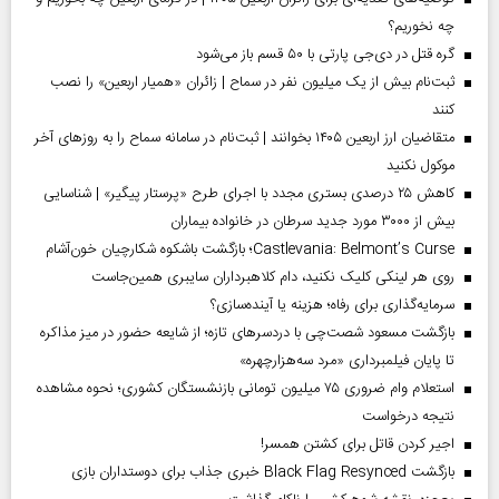
چه نخوریم؟
گره قتل در دی‌جی پارتی با ۵۰ قسم باز می‌شود
ثبت‌نام بیش از یک میلیون نفر در سماح | زائران «همیار اربعین» را نصب
کنند
متقاضیان ارز اربعین ۱۴۰۵ بخوانند | ثبت‌نام در سامانه سماح را به روز‌های آخر
موکول نکنید
کاهش ۲۵ درصدی بستری مجدد با اجرای طرح «پرستار پیگیر» | شناسایی
بیش از ۳۰۰۰ مورد جدید سرطان در خانواده بیماران
Castlevania: Belmont’s Curse؛ بازگشت باشکوه شکارچیان خون‌آشام
روی هر لینکی کلیک نکنید، دام کلاهبرداران سایبری همین‌جاست
سرمایه‌گذاری برای رفاه؛ هزینه یا آینده‌سازی؟
بازگشت مسعود شصت‌چی با دردسر‌های تازه؛ از شایعه حضور در میز مذاکره
تا پایان فیلمبرداری «مرد سه‌هزارچهره»
استعلام وام ضروری ۷۵ میلیون تومانی بازنشستگان کشوری؛ نحوه مشاهده
نتیجه درخواست
اجیر کردن قاتل برای کشتن همسر!
بازگشت Black Flag Resynced خبری جذاب برای دوستداران بازی