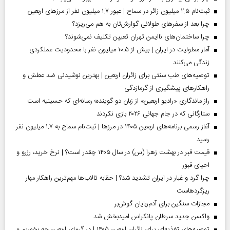
ثبت‌نام ۲.۵ میلیون زائر در سماح | عبور ۱.۷ میلیون نفر از مرز‌های اربعین
چرا بعد از سفرهای طولانی گوارش‌تان به هم می‌ریزد؟
چرا ساختمان‌های ناایمن تهران تعیین تکلیف نمی‌شوند؟
آمار معلولیت در ایران | بیش از ۱۰.۵ میلیون نفر با محدودیت عملکردی
زندگی می‌کنند
توصیه‌های طب سنتی برای زائران اربعین | بهترین نوشیدنی ضد عطش و
راهکارهای پیشگیری از گرمازدگی
راز ماندگاری «رادیو اربعین» از زبان دو گوینده؛ رسانه‌ای که حسینیه است
ستارگانی که در جام جهانی ۲۰۲۶ بازی نکردند
آغاز رسمی برنامه‌های اربعین ۱۴۰۵ در مرز‌ها | ثبت‌نام سماح به ۱.۷ میلیون نفر
رسید
قیمت قبر در بهشت زهرا (س) در سال ۱۴۰۵ چقدر است؟ | نرخ خرید، رزرو و
احیای قبور
چرا گرد و غبار در ایران تشدید شد؟ | حقابه تالاب‌ها مهم‌ترین راهکار مهار
ریزگردهاست
مجازات سنگین برای آدم‌ربایان گوش‌بر
واکسن جدید سرطان پانکراس امیدبخش شد
توصیه‌های تغذیه‌ای برای زائران اربعین ۱۴۰۵ | در گرمای اربعین چه بخوریم و