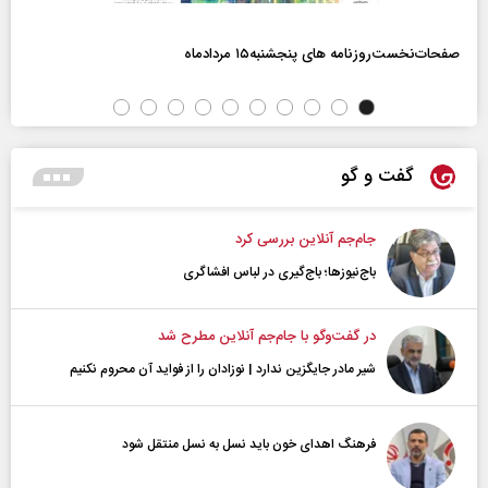
صفحات‌نخست‌روزنامه ها‌ی پنجشنبه‌۱۵ مردادماه
گفت و گو
جام‌جم آنلاین بررسی کرد
باج‌نیوزها؛ باج‌گیری در لباس افشاگری
در گفت‌و‌گو با جام‌جم آنلاین مطرح شد
شیر مادر جایگزین ندارد | نوزادان را از فواید آن محروم نکنیم
فرهنگ اهدای خون باید نسل به نسل منتقل شود