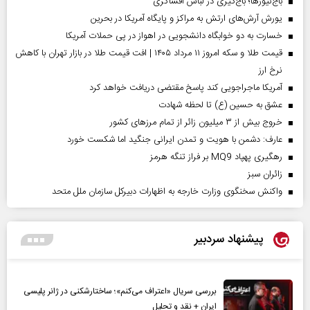
باج‌نیوزها؛ باج‌گیری در لباس افشاگری
یورش آرش‌های ارتش به مراکز و پایگاه‌ آمریکا در بحرین
خسارت به دو خوابگاه دانشجویی در اهواز در پی حملات آمریکا
قیمت طلا و سکه امروز ۱۱ مرداد ۱۴۰۵ | افت قیمت طلا در بازار تهران با کاهش
نرخ ارز
آمریکا ماجراجویی کند پاسخ مقتضی دریافت خواهد کرد
عشق به حسین (ع) تا لحظه شهادت
خروج بیش از ۳ میلیون زائر از تمام مرز‌های کشور
عارف: دشمن با هویت و تمدن ایرانی جنگید اما شکست خورد
رهگیری پهپاد MQ9 بر فراز تنگه هرمز
‌زائران سبز
واکنش سخنگوی وزارت خارجه به اظهارات دبیرکل سازمان ملل متحد
پیشنهاد سردبیر
بررسی سریال «اعتراف می‌کنم»؛ ساختارشکنی در ژانر پلیسی
ایران + نقد و تحلیل