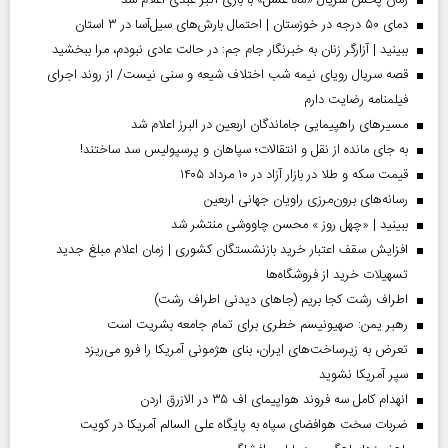
دمای ۵۰ درجه در خوزستان | احتمال بارش‌های سیل‌آسا در ۳ استان
ببینید | آزارگر زنان به خبرنگار جام جم: در حالت عادی نبودم، مرا ببخشید
قصه سریال رویای نیمه شب اختلاف شیعه و سنی نیست/ از روند اجرای
فیلمنامه رضایت دارم
مسیر‌های راهپیمایی جاماندگان اربعین در البرز اعلام شد
به جای مانده از نقل و انتقالات؛ سپاهان و پرسپولیس سد ساختند!
قیمت سکه و طلا در بازار آزاد در ۱۰ مرداد ۱۴۰۵
رسانه‌های برون‌مرزی راویان جهانی اربعین
ببینید | «چهل روز » محسن چاووشی منتشر شد
افزایش سقف اعتبار خرید بازنشستگان کشوری | زمان اعلام مبلغ جدید
تسهیلات خرید از فروشگاه‌ها
اطراف رشت کجا بریم (جاهای دیدنی اطراف رشت)
رهبر یمن: صهیونیسم خطری برای تمام جامعه بشریت است
تعرض به زیرساخت‌های ایران، بنای هژمونی آمریکا را فرو می‌ریزد
سپر آمریکا نشوید
انهدام کامل سه فروند هواپیمای اف ۳۵ در الازرق اردن
ضربات سخت هوافضای سپاه به پایگاه علی السالم آمریکا در کویت