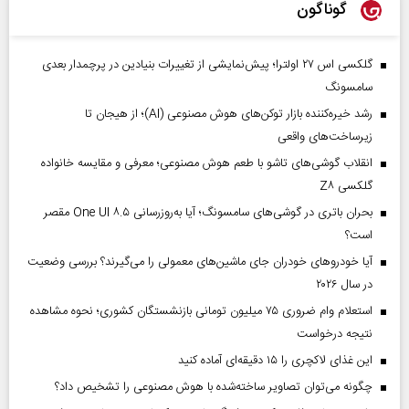
گوناگون
گلکسی اس ۲۷ اولترا؛ پیش‌نمایشی از تغییرات بنیادین در پرچمدار بعدی
سامسونگ
رشد خیره‌کننده بازار توکن‌های هوش مصنوعی (AI)؛ از هیجان تا
زیرساخت‌های واقعی
انقلاب گوشی‌های تاشو‌ با طعم هوش مصنوعی؛ معرفی و مقایسه خانواده
گلکسی Z۸
بحران باتری در گوشی‌های سامسونگ؛ آیا به‌روزرسانی One UI ۸.۵ مقصر
است؟
آیا خودروهای خودران جای ماشین‌های معمولی را می‌گیرند؟ بررسی وضعیت
در سال ۲۰۲۶
استعلام وام ضروری ۷۵ میلیون تومانی بازنشستگان کشوری؛ نحوه مشاهده
نتیجه درخواست
این غذای لاکچری را ۱۵ دقیقه‌ای آماده کنید
چگونه می‌توان تصاویر ساخته‌شده با هوش مصنوعی را تشخیص داد؟