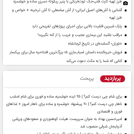
طرز تهیه تارت فلپ‌جک توت‌فرنگی با پنیر ریکوتا؛ دسری ساده و خوشمزه
آشنایی با آش‌های اصیل ایرانی؛ از آش عباسعلی تا آش ترخینه + خواص و
طرز تهیه
پارک شیرین قابلیت‌ بالایی برای اجرای پروژهای تفریحی دارد
مراقب باشید این بیماری عجیب و غریب را از کنه نگیرید!
خاوران؛ گمشده‌ای در تاریخ کرمانشاه
فروش خیره‌کننده داستان اسباب‌بازی ۵؛ بزرگ‌ترین افتتاحیه سال برای پیکسار
کتابی که شما را به مکث دعوت می‌کند
پربازدید
پربحث
برای شام چی درست کنم؟ | ۲۵ ایده خوشمزه، ساده و فوری برای شام امشب
ناهار چی درست کنم؟ | ۲۰ پیشنهاد خوشمزه و ساده برای ناهار امروز + غذاهای
فوری و اقتصادی
امیرحسین بهداد به عنوان سرپرست هیئت کوهنوردی و صعودهای ورزشی
آذربایجان شرقی منصوب شد
زمان پخش سریال «ماه عسل» با بازی اکبر عبدی اعلام شد