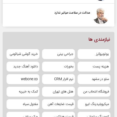
عدالت در سلامت میانبر ندارد
نیازمندی ها
یوتوبروکرز
جراحی بینی
خرید گوشی شیائومی
هزینه پست
بخورات
دانلود آهنگ جدید
سئو در مشهد
نرم افزار CRM
webone.co
فروشگاه انتخاب من
هتل های تهران
کمک به خیریه
میکروبلیدینگ ابرو
قیمت ضایعات آهن
مفتول سیاه
کوچینگ سازمانی
قیمت هبلکس
جک سقفی