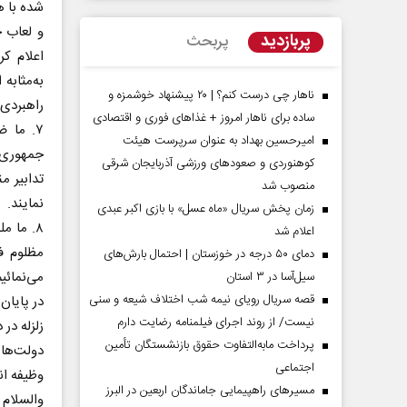
شده با ه
و لعاب ح
پربازدید
پربحث
اعلام کر
به‌مثابه
ناهار چی درست کنم؟ | ۲۰ پیشنهاد خوشمزه و
راهبردی 
ساده برای ناهار امروز + غذاهای فوری و اقتصادی
۷. ما 
امیرحسین بهداد به عنوان سرپرست هیئت
جمهوری ا
کوهنوردی و صعودهای ورزشی آذربایجان شرقی
تدابیر م
منصوب شد
نمایند.
زمان پخش سریال «ماه عسل» با بازی اکبر عبدی
۸. ما 
اعلام شد
مردادماه
صفحات نخست روزنامه ها‌ی‌سه‌شنبه ۶ مردادماه
صفحات
مظلوم ف
دمای ۵۰ درجه در خوزستان | احتمال بارش‌های
می‌نمائیم
سیل‌آسا در ۳ استان
قصه سریال رویای نیمه شب اختلاف شیعه و سنی
در پایان
نیست/ از روند اجرای فیلمنامه رضایت دارم
زلزله در
پرداخت مابه‌التفاوت حقوق بازنشستگان تأمین
دولت‌ها 
اجتماعی
وظیفه ان
مسیر‌های راهپیمایی جاماندگان اربعین در البرز
والسلام ع