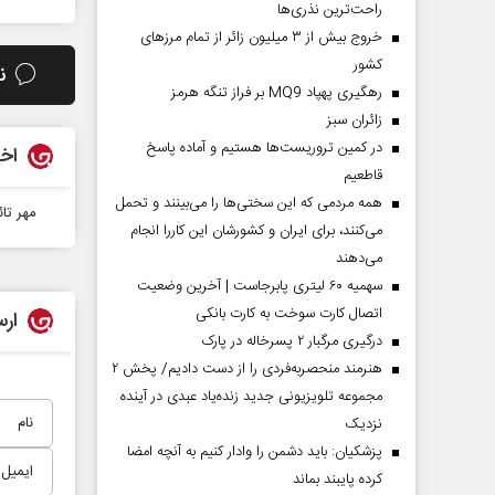
راحت‌ترین نذری‌ها
خروج بیش از ۳ میلیون زائر از تمام مرز‌های
کشور
ن
رهگیری پهپاد MQ9 بر فراز تنگه هرمز
‌زائران سبز
در کمین تروریست‌ها هستیم و آماده پاسخ
اخب
قاطعیم
همه مردمی که این سختی‌ها را می‌بینند و تحمل
مهر تائ
می‌کنند، برای ایران و کشورشان این کاررا انجام
می‌دهند
سهمیه ۶۰ لیتری پابرجاست | آخرین وضعیت
اتصال کارت سوخت به کارت بانکی
ارس
درگیری مرگبار ۲ پسرخاله در پارک
هنرمند منحصر‌به‌فردی را از دست دادیم/ پخش ۲
مجموعه تلویزیونی جدید زنده‌یاد عبدی در آینده
نزدیک
پزشکیان: باید دشمن را وادار کنیم به آنچه امضا
کرده پایبند بماند