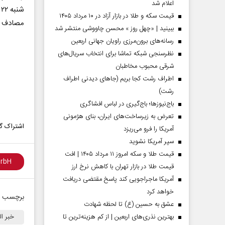
اعلام شد
شنبه ۲۲ بهمن ماه سال ۱۴۰۱
قیمت سکه و طلا در بازار آزاد در ۱۰ مرداد ۱۴۰۵
مصادف با ۲۰ رجب ۱۴۴۴ و ۱۱ فور
ببینید | «چهل روز » محسن چاووشی منتشر شد
رسانه‌های برون‌مرزی راویان جهانی اربعین
نظرسنجی شبکه تماشا برای انتخاب سریال‌های
شرقی محبوب مخاطبان
اطراف رشت کجا بریم (جاهای دیدنی اطراف
رشت)
باج‌نیوزها؛ باج‌گیری در لباس افشاگری
تعرض به زیرساخت‌های ایران، بنای هژمونی
اشتراک گذ
آمریکا را فرو می‌ریزد
سپر آمریکا نشوید
قیمت طلا و سکه امروز ۱۱ مرداد ۱۴۰۵ | افت
قیمت طلا در بازار تهران با کاهش نرخ ارز
آمریکا ماجراجویی کند پاسخ مقتضی دریافت
خواهد کرد
برچسب ه
عشق به حسین (ع) تا لحظه شهادت
بهترین نذری‌های اربعین | از کم هزینه‌ترین تا
خبر ال