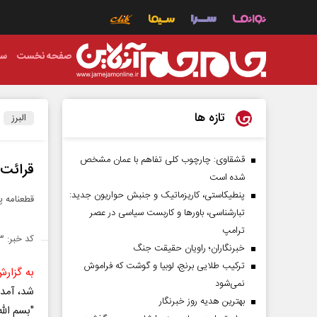
صفحه نخست
سی
تازه ها
البرز
قشقاوی: چارچوب کلی تفاهم با عمان مشخص
قرائت قطع
شده است
پنطیکاستی، کاریزماتیک و جنبش حواریون جدید:
قطعنامه پایانی راهپیم
تبارشناسی، باور‌ها و کاربست سیاسی در عصر
ترامپ
کد خبر: ۱۳۹۷۶۸۳
خبرنگاران؛ راویان حقیقت جنگ
ترکیب طلایی برنج، لوبیا و گوشت که فراموش
به گزارش
نمی‌شود
شد، آمد
بهترین هدیه روز خبرنگار
"بسم الل