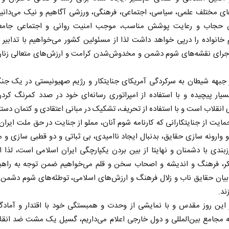
ی مختلف علمی، سیاسی، اجتماعی، فرهنگی، ورزشی آگاهیم و نیک می‌دانیم 
ن حجاب و رعایت پوشش مناسب، موجب امنیت روانی و اجتماعی جامعه
خانواده را درپی خواهد داشت لذا از مسئولین کشور می‌خواهیم با تدابیر
 اجرای نقشه‌های شوم دشمن و مخدوش‌شدن کرامت و ارزش‌های متعالی زنان 
وز جبهه شیطان به سرکردگی آمریکای جنایتکار و رژیم صهیونیستی در یک ج
بسیار پیچیده و با استفاده از امپراتوری رسانه‌ای خود در صدد کمرنگ کرد
از باتلاق انرژی تا بن‌بست ترامپ
حکایت یک تاریخ و د
 انقلاب است و با استفاده از تحریف، تشکیک در مبانی اعتقادی و کتمان دستا
نرگس خانعلی‌زاده - رو
مایت از جنایتکارانی که کارنامه شوم آنان، مملو از جنایت در حق ملت ایرا
و وارونه سازی حقایق، بدنبال ایجاد ناامیدی، بی ثباتی و دو قطبی سازی 
سپهوند - سخنگوی کمیسیون انرژی مجلس
بندی با دشمنان و نهایتا از بین بردن یکپارچگی ایران اسلامی است، لذا ا
کر، فرهنگ و اندیشه و اصحاب سخن و قلم می‌خواهیم ضمن توجه به راهبر
بیان حقایق ناب و زلال فرهنگ و ارزش‌های اسلامی، توطئه‌های شوم دشمن
ند.
در این روز مقدس و با نمایشی از وحدت و همبستگی خود با اقتدار و آماد
 مجامع بین‌المللی و دول خارجی اعلام می‌داریم، گسیل یک مشت ضد انقلا