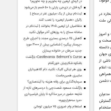
 موعود،
در گرمای اربعین چه بخوریم و چه نخوریم؟
گره قتل در دی‌جی پارتی با ۵۰ قسم باز می‌شود
با شعار «ایران استوار، ۴۴ سال افتخار» در
ثبت‌نام بیش از یک میلیون نفر در سماح |
زائران «همیار اربعین» را نصب کنند
لی ملت
متقاضیان ارز اربعین ۱۴۰۵ بخوانند | ثبت‌نام در
سامانه سماح را به روز‌های آخر موکول نکنید
و امروز
کاهش ۲۵ درصدی بستری مجدد با اجرای طرح
 سخت و
«پرستار پیگیر» | شناسایی بیش از ۳۰۰۰ مورد
 دانسته
جدید سرطان در خانواده بیماران
ای جهان
Castlevania: Belmont’s Curse؛ بازگشت
ناشی از
باشکوه شکارچیان خون‌آشام
 اعلام
روی هر لینکی کلیک نکنید، دام کلاهبرداران
 همراهی
سایبری همین‌جاست
ت دشمن
سرمایه‌گذاری برای رفاه؛ هزینه یا آینده‌سازی؟
بازگشت مسعود شصت‌چی با دردسر‌های تازه؛ از
مدعیان
شایعه حضور در میز مذاکره تا پایان فیلمبرداری
«مرد سه‌هزارچهره»
ز گسترش
استعلام وام ضروری ۷۵ میلیون تومانی
استخدام