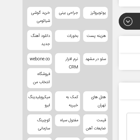
یوتوبروکرز
جراحی بینی
خرید گوشی
شیائومی
هزینه پست
بخورات
دانلود آهنگ
جدید
سئو در مشهد
نرم افزار
webone.co
CRM
فروشگاه
انتخاب من
هتل های
کمک به
میکروبلیدینگ
تهران
خیریه
ابرو
قیمت
مفتول سیاه
کوچینگ
ضایعات آهن
سازمانی