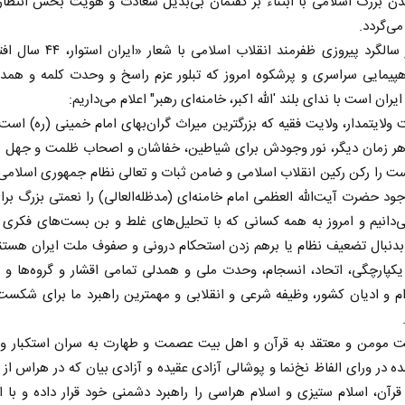
ن بزرگ اسلامی با ابتناء بر گفتمان بی‌بدیل سعادت و هویت بخش انتظار
می‌گردد.
اینک در سالگرد پیروزی ظفرمند انقلاب اسلامی 
اهپیمایی سراسری و پرشکوه امروز که تبلور عزم راسخ و وحدت کلمه و همد
ران است با ندای بلند 'الله اکبر، خامنه‌ای رهبر" اعلام می‌داریم:
ت ولایتمدار، ولایت فقیه که بزرگترین میراث گران‌بهای امام خمینی (ره) است 
هر زمان دیگر، نور وجودش برای شیاطین، خفاشان و اصحاب ظلمت و جهل
ت را رکن رکین انقلاب اسلامی و ضامن ثبات و تعالی نظام جمهوری اسلامی
جود حضرت آیت‌الله العظمی امام خامنه‌ای (مدظله‌العالی) را نعمتی بزرگ بر
‌دانیم و امروز به همه کسانی که با تحلیل‌های غلط و بن بست‌های فکری 
دنبال تضعیف نظام یا برهم زدن استحکام درونی و صفوف ملت ایران هستند؛
یکپارچگی، اتحاد، انسجام، وحدت ملی و همدلی تمامی اقشار و گروه‌ها و
ام و ادیان کشور، وظیفه شرعی و انقلابی و مهمترین راهبرد ما برای شکس
ملت مومن و معتقد به قرآن و اهل بیت عصمت و طهارت به سران استکبار و 
ه در ورای الفاظ نخ‌نما و پوشالی آزادی عقیده و آزادی بیان که در هراس ا
قرآن، اسلام ستیزی و اسلام هراسی را راهبرد دشمنی خود قرار داده و با 