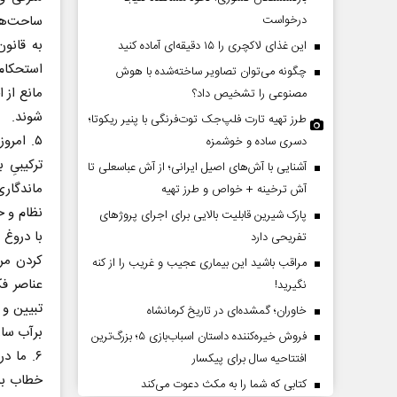
درخواست
ساحت‌ها
به قانو
این غذای لاکچری را ۱۵ دقیقه‌ای آماده کنید
استحکام 
چگونه می‌توان تصاویر ساخته‌شده با هوش
مانع از
مصنوعی را تشخیص داد؟
شوند.
طرز تهیه تارت فلپ‌جک توت‌فرنگی با پنیر ریکوتا؛
۵. امر
دسری ساده و خوشمزه
ترکیبیِ 
آشنایی با آش‌های اصیل ایرانی؛ از آش عباسعلی تا
دات کوتاه‏‌مدت و
اربعین نماد مقاومت در برابر
ماندگاری
آش ترخینه + خواص و طرز تهیه
اقع آمریکا
استکبار‌
نظام و ح
پارک شیرین قابلیت‌ بالایی برای اجرای پروژهای
با دروغ 
تفریحی دارد
 مسائل سیاسی
رحمت‌الله نوروزی - عضو کمیسیون اجتماعی
رضا 
کردن مرز
مراقب باشید این بیماری عجیب و غریب را از کنه
مجلس
عناصر ف
نگیرید!
تبیین و 
خاوران؛ گمشده‌ای در تاریخ کرمانشاه
برآب ساز
فروش خیره‌کننده داستان اسباب‌بازی ۵؛ بزرگ‌ترین
۶. ما 
افتتاحیه سال برای پیکسار
خطاب به
کتابی که شما را به مکث دعوت می‌کند