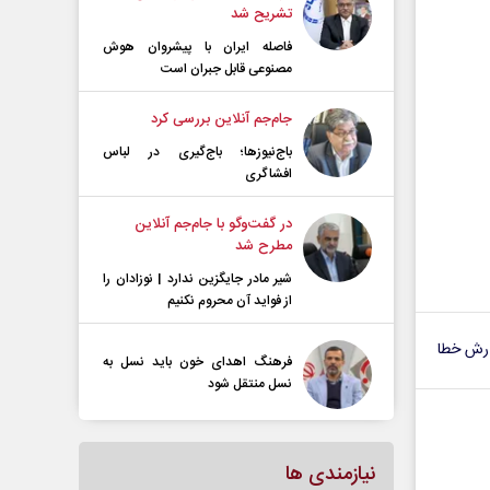
تشریح شد
فاصله ایران با پیشرو‌ان هوش
مصنوعی قابل جبران است
جام‌جم آنلاین بررسی کرد
باج‌نیوزها؛ باج‌گیری در لباس
افشاگری
در گفت‌و‌گو با جام‌جم آنلاین
مطرح شد
شیر مادر جایگزین ندارد | نوزادان را
از فواید آن محروم نکنیم
رش خطا
فرهنگ اهدای خون باید نسل به
نسل منتقل شود
نیازمندی ها