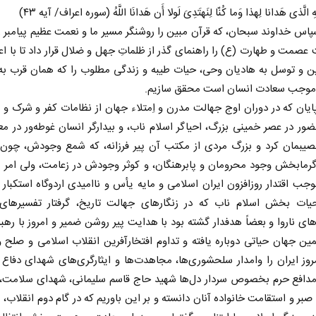
َهِ الَّذی هَدانا لِهذا وَما کُنّا لِنَهتَدِیَ لَولا أَن هَدانَا اللَّهُ (سوره اعراف/ آیه ۴۳)
اس خداوند سبحان، که قرآن مبین را روشنگر مسیر ما و نعمت عظیم پیامبر
عصمت و طهارت (ع) را راهنمای گذر از ظلماتِ جهل و ضلال قرار داد تا با اع
ن و توسل به هادیان وحی، حیات طیبه و زندگی مطلوب را که همان قرب ب
 موجب سعادت انسان است محقق سازیم.
ایان که در دوران اوج جهالت مدرن و اِمتلاء جهان از نظامات کفر و شرک و ا
ور در عصر خمینی بزرگ، احیاگر اسلام ناب، و بیدارگر انسان غوطه‌ور در 
 نصیبمان کرد و بزرگ مردی از مکتب آن پیر فرزانه، که شمع وجودش، چو
 گرمابخش وجود محرومان و پابرهنگان، و کوثر وجودش در زعامت، ولی امر 
جب اقتدار روزافزون ایران اسلامی و مایه یأس و ناامیدی اردوگاه استکبا
ات بخش اسلام ناب که در زنگار‌های جهالت تاریخ، گرفتار تفسیر‌های
ای ناروا و بعضاً هدفدار گشته بود با هدایت پیر روشن ضمیر و امروز با رهب
ین جهان حیاتی دوباره یافته و تداوم افتخارآفرین انقلاب اسلامی و صلح 
مروز ایران را وامدار سلحشوری‌ها، مجاهدت‌ها و ایثارگری‌های شهدای دفا
دافع حرم بخصوص سردار دل‌ها شهید حاج قاسم سلیمانی، شهدای سلامت،
صبر و استقامت خانواده آنان دانسته و بر این باوریم که در گام دوم انقلاب، پ