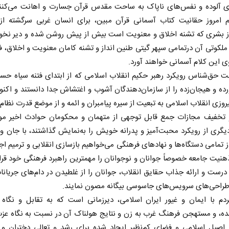
 آلوده و نفس‌های ناپاک به ساحت مقدس قرآن جسارت و اهانت می‌کنند،
یم امروز حقانیت کتاب آسمانی قرآن مبین، برای انسان غربی سرگشته از
 بشری که تشنه اخلاق و معنویت است بیش از پیش روشن شده و دیر نخوا
ملکوتی آن درتمامی سپهر گیتی طنین انداز و تشنه کامان معنویت و اخلاق، 
ی این کلام آسمانی خواهند آورد.
ملت حق‌شناس رویکرد رهبر حکیم انقلاب اسلامی که از ابتدای فتنه سیاه حسا
ده و هیجان‌زده را از سازمان‌دهندگان آشوب و اغتشاش جدا دانستند و اکنون
یروزی انقلاب اسلامی به تبعیت از سیره پیامبران و ائمه و از موضع قدرت نظام
و تخفیف مجازات جمع قابل توجهی از متهمان و محکومان حوادث اخیر مو
یگری از رویکرد محبت‌آمیز و پدرانه خویش را به‌نمایش گذاشتند، با جان و
از تمامی دستگاه‌ها و نهاد‌های فرهنگی می‌خواهیم بازسازی انقلابی و ترمیم اج
نیت جامعه خصوصاً جوانان و نوجوانان را مهمترین راهبرد فرهنگی خود قرار
 درست و ارائه جذاب حقایق انقلاب، جوانان را از غلطیدن در دام‌های جریان
 طراحی‌های سرویس‌های جاسوسی بیگانه مصون نمایند.
ردم با ایمان و غیور ایران اسلامی، دیرزمانی است که به تقابل و نگاه و
نده، و مستهجن فرهنگ غرب به زن و نتایج هولناک آن در نسبت به نگاه عز
 اصیل اسلامی و فضای کم‌نظیر ایجاد شده برای رشد و تعالی دختران و ز