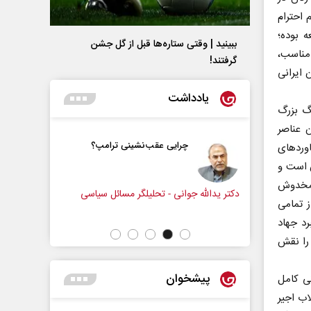
احترام
 بوده؛
ببینید | وقتی ستاره‌ها قبل از گل جشن
 مناسب،
گرفتند!
ایرانی
یادداشت
نگ بزرگ
ن عناصر
و زندگی
چرایی عقب‌نشینی ترامپ؟
ورد‌های
زنامه‌نگار
ن است و
و مخدوش
دکتر یدالله جوانی - تحلیلگر مسائل سیاسی
عباس سلیمی
ز تمامی
د جهاد
 را نقش
پیشخوان
گی کامل
ب اجیر