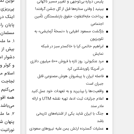
نوین تمد
پلیس درباره بی‌توجهی و تغییر مسیر ناگهانی
پی‌ریزی 
ببینید | وقتی ستاره‌ها قبل از گل جشن گرفتند!
پرداخت مابه‌التفاوت حقوق بازنشستگان تأمین
اجتماعی
پایان ر
بازگشت مسعود اطیابی با «نسخهٔ آزمایشی» به
مسلمان ای
تلویزیون
۱. ما مل
ابراهیم حاتمی کیا با خاکستر سبز در شبکه
بیش از 
نمایش
دشوار اس
مرد عنکبوتی: روز تازه با فروش ۵۰۰ میلیون دلاری
و کوثر و
در آمریکا رکوردشکنی کرد
اسلام می
فاصله ایران با پیشرو‌ان هوش مصنوعی قابل
لجاجت ب
جبران است
می‌کنیم 
واقعیت‌ها را بپذیرید و به تعهدات خود عمل کنید
همه اقو
اعلام جزئیات ثبت ادعا، تهیه نقشه UTM و ارائه
می‌باشد.
مادر سند
۲. ما 
جنگ با ایران شاید یکی از اشتباه‌های تاریخی
باشد
پنهان شد
عملیات گسترده ارتش یمن علیه نیروهای سعودی
نورانیت 