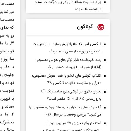
پیام تسلیت رسانه ملی در پی درگذشت استاد
دست‌های
ابوالقاسم قاسم‌زاده
می‌نمای
دست‌ساز
گوناگون
که ندای 
رو به سو
۳. ما 
گلکسی اس ۲۷ اولترا؛ پیش‌نمایشی از تغییرات
فریب‌خور
بنیادین در پرچمدار بعدی سامسونگ
سالروز پ
رشد خیره‌کننده بازار توکن‌های هوش مصنوعی
با عفو 
(AI)؛ از هیجان تا زیرساخت‌های واقعی
جلوه‌ی د
انقلاب گوشی‌های تاشو‌ با طعم هوش مصنوعی؛
نهاده و 
معرفی و مقایسه خانواده گلکسی Z۸
تقویت ذه
بحران باتری در گوشی‌های سامسونگ؛ آیا
با تبیین
به‌روزرسانی One UI ۸.۵ مقصر است؟
معاند و
آیا خودروهای خودران جای ماشین‌های معمولی را
۴. ما م
می‌گیرند؟ بررسی وضعیت در سال ۲۰۲۶
تحقیرکن
استعلام وام ضروری ۷۵ میلیون تومانی
مترقی و
بازنشستگان کشوری؛ نحوه مشاهده نتیجه