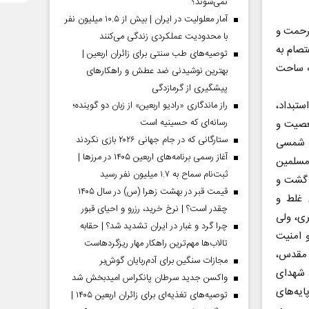
نمی‌شوند؟
آمار معلولیت در ایران | بیش از ۱۰.۵ میلیون نفر
 رحمت و
با محدودیت عملکردی زندگی می‌کنند
تصام به
توصیه‌های طب سنتی برای زائران اربعین |
ه ساحت
بهترین نوشیدنی ضد عطش و راهکارهای
پیشگیری از گرمازدگی
ستبداد،
راز ماندگاری «رادیو اربعین» از زبان دو گوینده؛
رسانه‌ای که حسینیه است
معصیت و
ستارگانی که در جام جهانی ۲۰۲۶ بازی نکردند
ن شمسی
آغاز رسمی برنامه‌های اربعین ۱۴۰۵ در مرز‌ها |
مسلمین
ثبت‌نام سماح به ۱.۷ میلیون نفر رسید
ر گشت و
قیمت قبر در بهشت زهرا (س) در سال ۱۴۰۵
 غلط و
چقدر است؟ | نرخ خرید، رزرو و احیای قبور
ری، ولی
چرا گرد و غبار در ایران تشدید شد؟ | حقابه
و امنیت
تالاب‌ها مهم‌ترین راهکار مهار ریزگردهاست
ع مقدس،
مجازات سنگین برای آدم‌ربایان گوش‌بر
 شهدای
واکسن جدید سرطان پانکراس امیدبخش شد
ایه‌های
توصیه‌های تغذیه‌ای برای زائران اربعین ۱۴۰۵ |