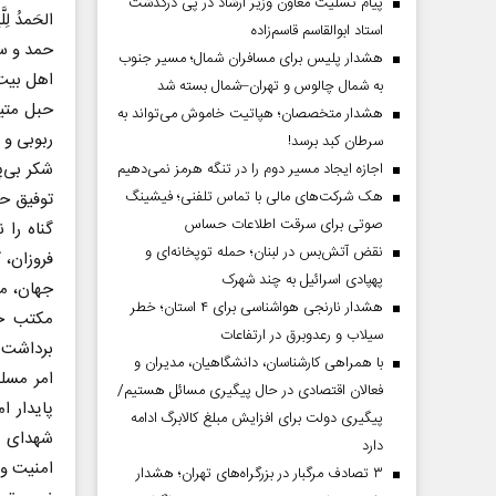
پیام تسلیت معاون وزیر ارشاد در پی درگذشت
الحَمدُ لِلّ
استاد ابوالقاسم قاسم‌زاده
حمد و سپ
هشدار پلیس برای مسافران شمال؛ مسیر جنوب
اهل بیت 
به شمال چالوس و تهران–شمال بسته شد
حبل متی
هشدار متخصصان؛ هپاتیت خاموش می‌تواند به
ربوبی و
سرطان کبد برسد!
شکر بی‌پ
اجازه ایجاد مسیر دوم را در تنگه هرمز نمی‌دهیم
هک شرکت‌های مالی با تماس تلفنی؛ فیشینگ
توفیق حض
صوتی برای سرقت اطلاعات حساس
گناه را
نقض آتش‌بس در لبنان؛ حمله توپخانه‌ای و
فروزان،
پهپادی اسرائیل به چند شهرک
جهان، مو
هشدار نارنجی هواشناسی برای ۴ استان؛ خطر
مکتب حی
سیلاب و رعدوبرق در ارتفاعات
برداشت‌ه
با همراهی کارشناسان، دانشگاهیان، مدیران و
امر مسلم
فعالان اقتصادی در حال پیگیری مسائل هستیم/
پایدار ا
پیگیری دولت برای افزایش مبلغ کالابرگ ادامه
شهدای م
دارد
امنیت و 
۳ تصادف مرگبار در بزرگراه‌های تهران؛ هشدار