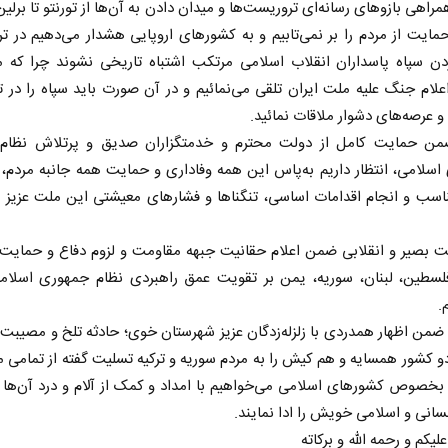
مراهی بازو‌های رسانه‌ای تروریست‌ها و میدان دادن به آن‌ها از تورنتو تا برلین
مایت از مردم را بر نمی‌تابیم و به کشور‌های اروپایی هشدار می‌دهیم در ت
دن سپاه پاسداران انقلاب اسلامی مرتکب اشتباه تاریخی نشوند چرا که م
 اعلام جنگ علیه ملت ایران تلقی می‌نمائیم و در آن صورت باید سپاه را در ت
و عرصه‌های دشوار ملاقات نمائید.
ضمن حمایت کامل از دولت محترم و خدمتگزاران صدیق و پرتلاش نظا
سلامی، انتظار داریم به‌پاس این همه وفاداری و حمایت همه جانبه مردم، ب
ناسب و انجام اقدامات اساسی، تنگنا‌ها و فشار‌های معیشتی این ملت عزیز ر
ملت بصیر و انقلابی ضمن اعلام حقانیت جبهه مقاومت و لزوم دفاع و حمایت 
 نخست روزنامه ها‌ی یکشنبه ۴ مردادماه
صفحات نخست روزنامه ها‌ی شنبه ۳ مردادماه
لسطین، لبنان، سوریه، یمن بر تقویت عمق راهبردی نظام جمهوری اسلامی
.
 ضمن اظهار همدردی با زلزله‌زدگان عزیز شهرستان خوی؛ حادثه تلخ و مصیبت‌ب
 دو کشور همسایه و هم کیش را به مردم سوریه و ترکیه تسلیت گفته از تمامی م
بخصوص کشور‌های اسلامی می‌خواهیم با امداد و کمک از آلام و درد آن‌ها 
سانی و اسلامی خویش را ادا نمایند.
لیکم و رحمه الله و برکاته