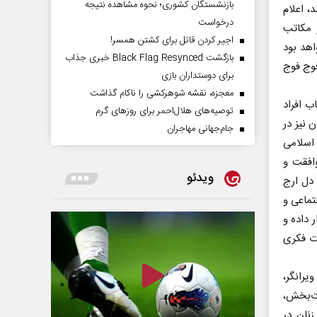
بازنشستگان کشوری؛ نحوه مشاهده نتیجه
 اعلام
درخواست
 مکاتب
اجیر کردن قاتل برای کشتن همسر!
هد بود
بازگشت Black Flag Resynced خبری جذاب
فوج فوج
برای دوستداران بازی
معجزه، نقشه شوهرکشی را ناکام گذاشت
ب افراد
توصیه‌های هلال‌احمر برای روز‌های گرم
 نیز در
جام‌جهانی مهاجران
 اسلامی
افقت و
ویدئو
 دل ارج
تماعی و
 داده و
ات فکری
یرانگر،
ت‌بخش،
نان در