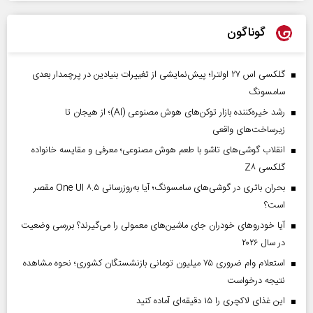
گوناگون
گلکسی اس ۲۷ اولترا؛ پیش‌نمایشی از تغییرات بنیادین در پرچمدار بعدی
سامسونگ
رشد خیره‌کننده بازار توکن‌های هوش مصنوعی (AI)؛ از هیجان تا
زیرساخت‌های واقعی
انقلاب گوشی‌های تاشو‌ با طعم هوش مصنوعی؛ معرفی و مقایسه خانواده
گلکسی Z۸
بحران باتری در گوشی‌های سامسونگ؛ آیا به‌روزرسانی One UI ۸.۵ مقصر
است؟
آیا خودروهای خودران جای ماشین‌های معمولی را می‌گیرند؟ بررسی وضعیت
در سال ۲۰۲۶
استعلام وام ضروری ۷۵ میلیون تومانی بازنشستگان کشوری؛ نحوه مشاهده
نتیجه درخواست
این غذای لاکچری را ۱۵ دقیقه‌ای آماده کنید