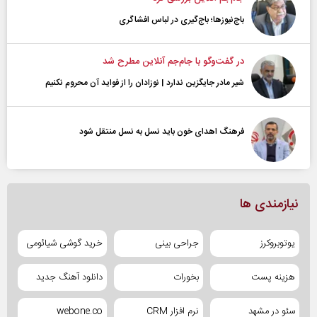
باج‌نیوزها؛ باج‌گیری در لباس افشاگری
در گفت‌و‌گو با جام‌جم آنلاین مطرح شد
شیر مادر جایگزین ندارد | نوزادان را از فواید آن محروم نکنیم
فرهنگ اهدای خون باید نسل به نسل منتقل شود
نیازمندی ها
یوتوبروکرز
جراحی بینی
خرید گوشی شیائومی
هزینه پست
بخورات
دانلود آهنگ جدید
سئو در مشهد
نرم افزار CRM
webone.co