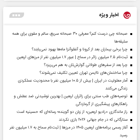
اخبار ویژه
صبحانه چی درست کنم؟ معرفی ۳۰ صبحانه سریع، سالم و مقوی برای همه
سلیقه‌ها
چرا برخی بیماران بعد از کرونا و آنفلوآنزا ماه‌ها بهبود نمی‌یابند؟
ثبت‌نام ۲.۵ میلیون زائر در سماح | عبور ۱.۷ میلیون نفر از مرز‌های اربعین
چرا بعد از سفرهای طولانی گوارش‌تان به هم می‌ریزد؟
چرا ساختمان‌های ناایمن تهران تعیین تکلیف نمی‌شوند؟
آمار معلولیت در ایران | بیش از ۱۰.۵ میلیون نفر با محدودیت عملکردی
زندگی می‌کنند
توصیه‌های طب سنتی برای زائران اربعین | بهترین نوشیدنی ضد عطش و
راهکارهای پیشگیری از گرمازدگی
راز ماندگاری «رادیو اربعین» از زبان دو گوینده؛ رسانه‌ای که حسینیه است
ستارگانی که در جام جهانی ۲۰۲۶ بازی نکردند
آغاز رسمی برنامه‌های اربعین ۱۴۰۵ در مرز‌ها | ثبت‌نام سماح به ۱.۷ میلیون نفر
رسید