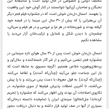
مختلف دولتی و خصوصی در حال تولید است و متاسفانه این
نخبگان و صاحبان آی‌کیو! نتوانستند در کنار گوش خود این واقعیت
را بفهمند. امسال دل‌مان خوش است که در جشنواره فیلم فجر دیگر
آن بی‌هنرانی را که بیش از ۳۰ سال این سینما را در قبضه خود
گرفته بودند و شوربختانه در هر عزا و عروسی و در هر فیلم و سریالی،
چشم‌مان با دیدن شکل و شمایل و ترکیب‌شان آزار می‌دید را
مشاهده نکنیم.
امسال دل‌مان خوش است پس از ۳۰ سال هوای تازه سینمایی در
جشنواره فجر تنفس می‌کنیم و از شر آثار خسته‌کننده و ملال‌آور و
پر«های‌و‌هوی» خلاص هستیم. اگرچه مسبوق به سابقه است که
باز این جماعت جلو می‌آیند (چنآن‌که آمدند) و تقاضا می‌کنند
(چنآن‌که کردند). به قول معروف با دست پس می‌زنند و با پا پیش
می‌کشند، تا آخرین لحظات پذیرش فیلم‌ها از سوی جشنواره، در
تکاپوی اصلاحات آن بودند ولی اظهار می‌کنند که جشنواره را تحریم
کرده‌اند! جل‌الخالق! سینمای ایران را تمام‌شده دانسته درحالی‌که
بسیاری از آنها در صف تولید قرار داشته و به دنبال دریافت مجوز