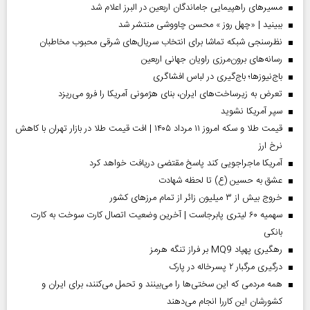
مسیر‌های راهپیمایی جاماندگان اربعین در البرز اعلام شد
ببینید | «چهل روز » محسن چاووشی منتشر شد
نظرسنجی شبکه تماشا برای انتخاب سریال‌های شرقی محبوب مخاطبان
رسانه‌های برون‌مرزی راویان جهانی اربعین
باج‌نیوزها؛ باج‌گیری در لباس افشاگری
تعرض به زیرساخت‌های ایران، بنای هژمونی آمریکا را فرو می‌ریزد
سپر آمریکا نشوید
قیمت طلا و سکه امروز ۱۱ مرداد ۱۴۰۵ | افت قیمت طلا در بازار تهران با کاهش
نرخ ارز
آمریکا ماجراجویی کند پاسخ مقتضی دریافت خواهد کرد
عشق به حسین (ع) تا لحظه شهادت
خروج بیش از ۳ میلیون زائر از تمام مرز‌های کشور
سهمیه ۶۰ لیتری پابرجاست | آخرین وضعیت اتصال کارت سوخت به کارت
بانکی
رهگیری پهپاد MQ9 بر فراز تنگه هرمز
درگیری مرگبار ۲ پسرخاله در پارک
همه مردمی که این سختی‌ها را می‌بینند و تحمل می‌کنند، برای ایران و
کشورشان این کاررا انجام می‌دهند