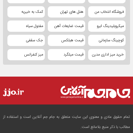
فروشگاه انتخاب من
هتل های تهران
کمک به خیریه
میکروبلیدینگ ابرو
قیمت ضایعات آهن
مفتول سیاه
کوچینگ سازمانی
قیمت هبلکس
جک سقفی
خرید میز اداری مدرن
قیمت میلگرد
میز کنفرانس
تمام حقوق مادی و معنوی این سایت متعلق به جام جم آنلاین است و استفاده از
مطالب با ذکر منبع بلامانع است.