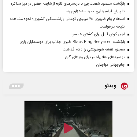
بازگشت مسعود شصت‌چی با دردسر‌های تازه؛ از شایعه حضور در میز مذاکره
تا پایان فیلمبرداری «مرد سه‌هزارچهره»
استعلام وام ضروری ۷۵ میلیون تومانی بازنشستگان کشوری؛ نحوه مشاهده
نتیجه درخواست
اجیر کردن قاتل برای کشتن همسر!
بازگشت Black Flag Resynced خبری جذاب برای دوستداران بازی
معجزه، نقشه شوهرکشی را ناکام گذاشت
توصیه‌های هلال‌احمر برای روز‌های گرم
جام‌جهانی مهاجران
ویدئو