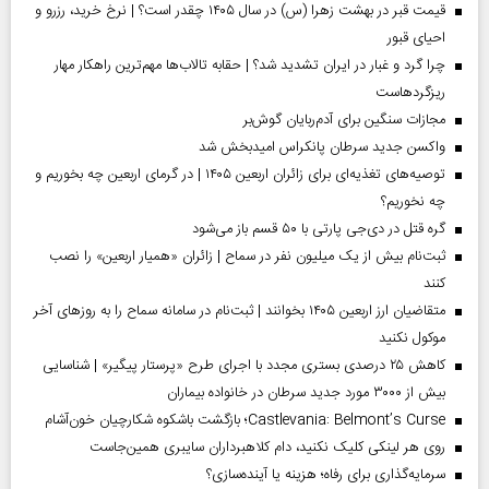
قیمت قبر در بهشت زهرا (س) در سال ۱۴۰۵ چقدر است؟ | نرخ خرید، رزرو و
احیای قبور
چرا گرد و غبار در ایران تشدید شد؟ | حقابه تالاب‌ها مهم‌ترین راهکار مهار
ریزگردهاست
مجازات سنگین برای آدم‌ربایان گوش‌بر
واکسن جدید سرطان پانکراس امیدبخش شد
توصیه‌های تغذیه‌ای برای زائران اربعین ۱۴۰۵ | در گرمای اربعین چه بخوریم و
چه نخوریم؟
گره قتل در دی‌جی پارتی با ۵۰ قسم باز می‌شود
ثبت‌نام بیش از یک میلیون نفر در سماح | زائران «همیار اربعین» را نصب
کنند
متقاضیان ارز اربعین ۱۴۰۵ بخوانند | ثبت‌نام در سامانه سماح را به روز‌های آخر
موکول نکنید
کاهش ۲۵ درصدی بستری مجدد با اجرای طرح «پرستار پیگیر» | شناسایی
بیش از ۳۰۰۰ مورد جدید سرطان در خانواده بیماران
Castlevania: Belmont’s Curse؛ بازگشت باشکوه شکارچیان خون‌آشام
روی هر لینکی کلیک نکنید، دام کلاهبرداران سایبری همین‌جاست
سرمایه‌گذاری برای رفاه؛ هزینه یا آینده‌سازی؟