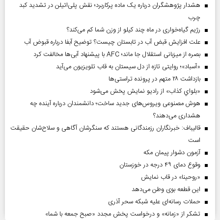
هشدار پژوهشگران درباره یک ماده پرکاربرد؛ نقش پلی‌اتیلن در تشدید کبد
چرب
رژیم گیاه‌خواری در ماه چند کیلو از وزن شما کم می‌کند؟
علت افزایش قبض آب در تابستان چیست؟ توضیح آبفا درباره قبوض آب
بصره از میزبانی استقلال جا ماند؛ AFC با پیشنهاد آبی‌ها مخالفت کرد
«آسباد»؛ روایتی تازه از دل سیستان به قاب تلویزیون می‌آید
بازداشت ۲۸ متهم در پرونده تراستی‌ها
«بلواي کذاب» از رادیو نمایش پخش می‌شود
هوش مصنوعی ویروس‌های جدید ساخت؛ دانشمندان درباره آینده چه
هشداری می‌دهند؟
قالیباف: خبرنگاران رزمندگانی هستند که سنگرشان آگاهی و سلاح‌شان حقیقت
است
آزمون دشوار پیمان مکه
وقوع دمای ۴۹ درجه در خوزستان
«روحینا» در قاب نمایش
این قطعه بوی وطن می‌دهد
حملات رسانه‌ای علیه شبکه سحر آذری
تشکر از «زمانه» و درخواست پخش مجدد «صبح جمعه با شما»