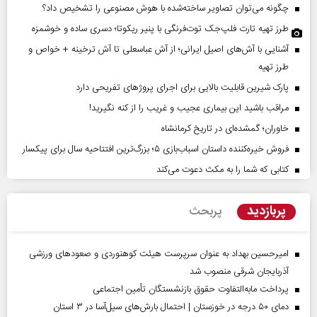
چگونه می‌توان تصاویر ساخته‌شده با هوش مصنوعی را تشخیص داد؟
طرز تهیه تارت فلپ‌جک توت‌فرنگی با پنیر ریکوتا؛ دسری ساده و خوشمزه
آشنایی با آش‌های اصیل ایرانی؛ از آش عباسعلی تا آش ترخینه + خواص و
طرز تهیه
پارک شیرین قابلیت‌ بالایی برای اجرای پروژهای تفریحی دارد
مراقب باشید این بیماری عجیب و غریب را از کنه نگیرید!
خاوران؛ گمشده‌ای در تاریخ کرمانشاه
فروش خیره‌کننده داستان اسباب‌بازی ۵؛ بزرگ‌ترین افتتاحیه سال برای پیکسار
کتابی که شما را به مکث دعوت می‌کند
پربازدید
پربحث
امیرحسین بهداد به عنوان سرپرست هیئت کوهنوردی و صعودهای ورزشی
آذربایجان شرقی منصوب شد
پرداخت مابه‌التفاوت حقوق بازنشستگان تأمین اجتماعی
دمای ۵۰ درجه در خوزستان | احتمال بارش‌های سیل‌آسا در ۳ استان