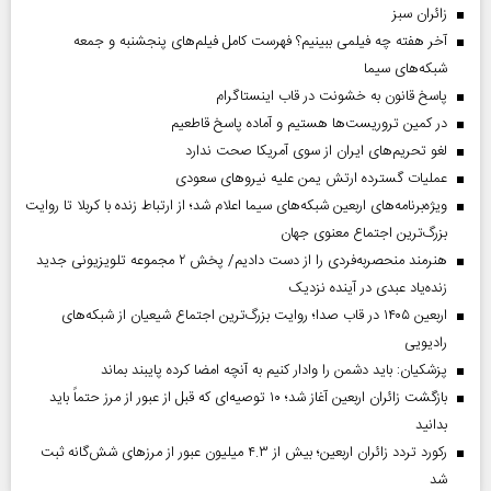
‌زائران سبز
آخر هفته چه فیلمی ببینیم؟ فهرست کامل فیلم‌های پنجشنبه و جمعه
شبکه‌های سیما
پاسخ قانون به خشونت در قاب اینستاگرام
در کمین تروریست‌ها هستیم و آماده پاسخ قاطعیم
لغو تحریم‌های ایران از سوی آمریکا صحت ندارد
عملیات گسترده ارتش یمن علیه نیروهای سعودی
ویژه‌برنامه‌های اربعین شبکه‌های سیما اعلام شد؛ از ارتباط زنده با کربلا تا روایت
بزرگ‌ترین اجتماع معنوی جهان
هنرمند منحصر‌به‌فردی را از دست دادیم/ پخش ۲ مجموعه تلویزیونی جدید
زنده‌یاد عبدی در آینده نزدیک
اربعین ۱۴۰۵ در قاب صدا؛ روایت بزرگ‌ترین اجتماع شیعیان از شبکه‌های
رادیویی
پزشکیان: باید دشمن را وادار کنیم به آنچه امضا کرده پایبند بماند
بازگشت زائران اربعین آغاز شد؛ ۱۰ توصیه‌ای که قبل از عبور از مرز حتماً باید
بدانید
رکورد تردد زائران اربعین؛ بیش از ۴.۳ میلیون عبور از مرزهای شش‌گانه ثبت
شد