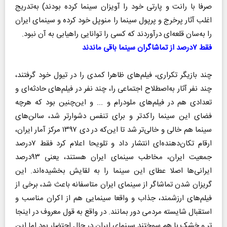
صرفا با رانت و پارتی خود را آویزان سینما کرده بودند) به‌تدریج
اغلب آثار پرخرج و پرپول سینما را منوپل خود کرده و سینمای ایران
را به‌سان قلعه‌ای درآوردند که کسی را توانایی راهیابی به آن نبود.
فقط ۷درصد از تماشاگران سینما باقی ماندند
چند بازیگر تکراری، فیلم‌های ظاهرا کمدی را در تیول خود گرفتند،
چند نفر آثار به‌اصطلاح اجتماعی را، چند نفر در فیلم‌های حادثه‌ای و
تعدادی هم در فیلم‌های ملودرام و ... و این‌چنین بود که هرچه
فضای این سینما راکدتر و برای تنفس دشوارتر شد، سالن‌های
سینما هم خالی و خالی‌تر شد تا این‌که در دی ۱۳۹۷ مرکز آمار ایران،
ارقام تکان‌دهنده‌ای انتشار داد و تلویحا اعلام کرد فقط ۷درصد
جمعیت ایران، مخاطب سینمای ایران هستند، یعنی ۹۳درصد
ایرانی‌ها اصلا عطای این سینما را به لقایش بخشیده‌اند. این
گریزان شدن تماشاگر از سینمای ایران متاسفانه باعث شد، برخی از
فیلم‌های ارزشمند، جذاب و واقعا سینمایی هم از اکران مناسب و
استقبال شایسته مردمی دور بمانند. در واقع به قول معروف در اینجا
‌تر و خشک با هم سوختند.سینمای ایران در حال احتضار بود اما این