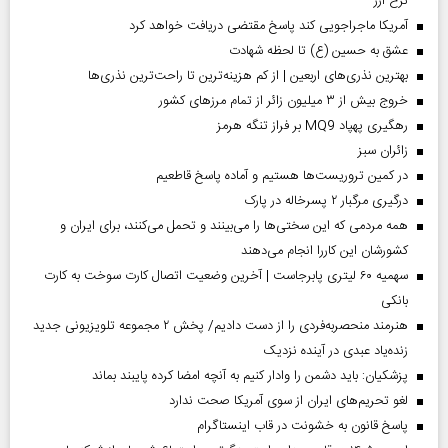
نرخ ارز
آمریکا ماجراجویی کند پاسخ مقتضی دریافت خواهد کرد
عشق به حسین (ع) تا لحظه شهادت
بهترین نذری‌های اربعین | از کم هزینه‌ترین تا راحت‌ترین نذری‌ها
خروج بیش از ۳ میلیون زائر از تمام مرز‌های کشور
رهگیری پهپاد MQ9 بر فراز تنگه هرمز
‌زائران سبز
در کمین تروریست‌ها هستیم و آماده پاسخ قاطعیم
درگیری مرگبار ۲ پسرخاله در پارک
همه مردمی که این سختی‌ها را می‌بینند و تحمل می‌کنند، برای ایران و
کشورشان این کاررا انجام می‌دهند
سهمیه ۶۰ لیتری پابرجاست | آخرین وضعیت اتصال کارت سوخت به کارت
بانکی
هنرمند منحصر‌به‌فردی را از دست دادیم/ پخش ۲ مجموعه تلویزیونی جدید
زنده‌یاد عبدی در آینده نزدیک
پزشکیان: باید دشمن را وادار کنیم به آنچه امضا کرده پایبند بماند
لغو تحریم‌های ایران از سوی آمریکا صحت ندارد
پاسخ قانون به خشونت در قاب اینستاگرام