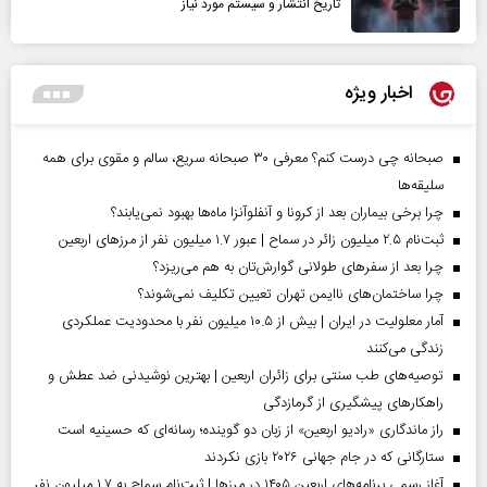
تاریخ انتشار و سیستم مورد نیاز
اخبار ویژه
صبحانه چی درست کنم؟ معرفی ۳۰ صبحانه سریع، سالم و مقوی برای همه
سلیقه‌ها
چرا برخی بیماران بعد از کرونا و آنفلوآنزا ماه‌ها بهبود نمی‌یابند؟
ثبت‌نام ۲.۵ میلیون زائر در سماح | عبور ۱.۷ میلیون نفر از مرز‌های اربعین
چرا بعد از سفرهای طولانی گوارش‌تان به هم می‌ریزد؟
چرا ساختمان‌های ناایمن تهران تعیین تکلیف نمی‌شوند؟
آمار معلولیت در ایران | بیش از ۱۰.۵ میلیون نفر با محدودیت عملکردی
زندگی می‌کنند
توصیه‌های طب سنتی برای زائران اربعین | بهترین نوشیدنی ضد عطش و
راهکارهای پیشگیری از گرمازدگی
راز ماندگاری «رادیو اربعین» از زبان دو گوینده؛ رسانه‌ای که حسینیه است
ستارگانی که در جام جهانی ۲۰۲۶ بازی نکردند
آغاز رسمی برنامه‌های اربعین ۱۴۰۵ در مرز‌ها | ثبت‌نام سماح به ۱.۷ میلیون نفر