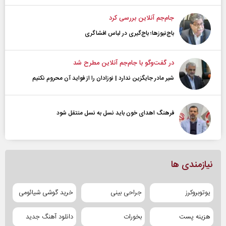
جام‌جم آنلاین بررسی کرد
باج‌نیوزها؛ باج‌گیری در لباس افشاگری
در گفت‌و‌گو با جام‌جم آنلاین مطرح شد
شیر مادر جایگزین ندارد | نوزادان را از فواید آن محروم نکنیم
فرهنگ اهدای خون باید نسل به نسل منتقل شود
نیازمندی ها
یوتوبروکرز
جراحی بینی
خرید گوشی شیائومی
هزینه پست
بخورات
دانلود آهنگ جدید