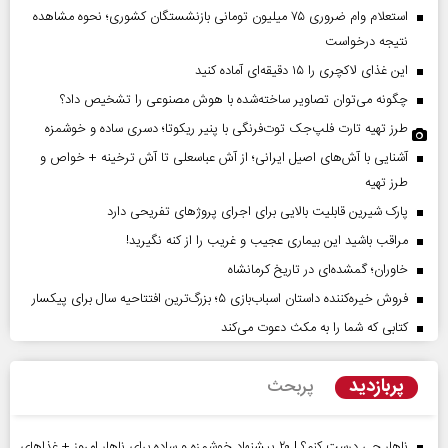
استعلام وام ضروری ۷۵ میلیون تومانی بازنشستگان کشوری؛ نحوه مشاهده
نتیجه درخواست
این غذای لاکچری را ۱۵ دقیقه‌ای آماده کنید
چگونه می‌توان تصاویر ساخته‌شده با هوش مصنوعی را تشخیص داد؟
طرز تهیه تارت فلپ‌جک توت‌فرنگی با پنیر ریکوتا؛ دسری ساده و خوشمزه
آشنایی با آش‌های اصیل ایرانی؛ از آش عباسعلی تا آش ترخینه + خواص و
طرز تهیه
پارک شیرین قابلیت‌ بالایی برای اجرای پروژهای تفریحی دارد
مراقب باشید این بیماری عجیب و غریب را از کنه نگیرید!
خاوران؛ گمشده‌ای در تاریخ کرمانشاه
فروش خیره‌کننده داستان اسباب‌بازی ۵؛ بزرگ‌ترین افتتاحیه سال برای پیکسار
کتابی که شما را به مکث دعوت می‌کند
پربازدید
پربحث
ناهار چی درست کنم؟ | ۲۰ پیشنهاد خوشمزه و ساده برای ناهار امروز + غذاهای