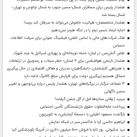
هشدار پلیس برای مسافران شمال؛ مسیر جنوب به شمال چالوس و تهران–
شمال بسته شد
هشدار متخصصان؛ هپاتیت خاموش می‌تواند به سرطان کبد برسد!
اجازه ایجاد مسیر دوم را در تنگه هرمز نمی‌دهیم
هک شرکت‌های مالی با تماس تلفنی؛ فیشینگ صوتی برای سرقت اطلاعات
حساس
نقض آتش‌بس در لبنان؛ حمله توپخانه‌ای و پهپادی اسرائیل به چند شهرک
هشدار نارنجی هواشناسی برای ۴ استان؛ خطر سیلاب و رعدوبرق در ارتفاعات
با همراهی کارشناسان، دانشگاهیان، مدیران و فعالان اقتصادی در حال پیگیری
مسائل هستیم/پیگیری دولت برای افزایش مبلغ کالابرگ ادامه دارد
۳ تصادف مرگبار در بزرگراه‌های تهران؛ هشدار پلیس درباره بی‌توجهی و تغییر
مسیر ناگهانی
ببینید | وقتی ستاره‌ها قبل از گل جشن گرفتند!
پرداخت مابه‌التفاوت حقوق بازنشستگان تأمین اجتماعی
بازگشت مسعود اطیابی با «نسخهٔ آزمایشی» به تلویزیون
ابراهیم حاتمی کیا با خاکستر سبز در شبکه نمایش
مرد عنکبوتی: روز تازه با فروش ۵۰۰ میلیون دلاری در آمریکا رکوردشکنی کرد