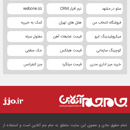
سئو در مشهد
نرم افزار CRM
webone.co
فروشگاه انتخاب من
هتل های تهران
کمک به خیریه
میکروبلیدینگ ابرو
قیمت ضایعات آهن
مفتول سیاه
کوچینگ سازمانی
قیمت هبلکس
جک سقفی
خرید میز اداری مدرن
قیمت میلگرد
میز کنفرانس
تمام حقوق مادی و معنوی این سایت متعلق به جام جم آنلاین است و استفاده از