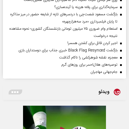
سرمایه‌گذاری برای رفاه؛ هزینه یا آینده‌سازی؟
بازگشت مسعود شصت‌چی با دردسر‌های تازه؛ از شایعه حضور در میز مذاکره
تا پایان فیلمبرداری «مرد سه‌هزارچهره»
استعلام وام ضروری ۷۵ میلیون تومانی بازنشستگان کشوری؛ نحوه مشاهده
نتیجه درخواست
اجیر کردن قاتل برای کشتن همسر!
بازگشت Black Flag Resynced خبری جذاب برای دوستداران بازی
معجزه، نقشه شوهرکشی را ناکام گذاشت
توصیه‌های هلال‌احمر برای روز‌های گرم
جام‌جهانی مهاجران
ویدئو