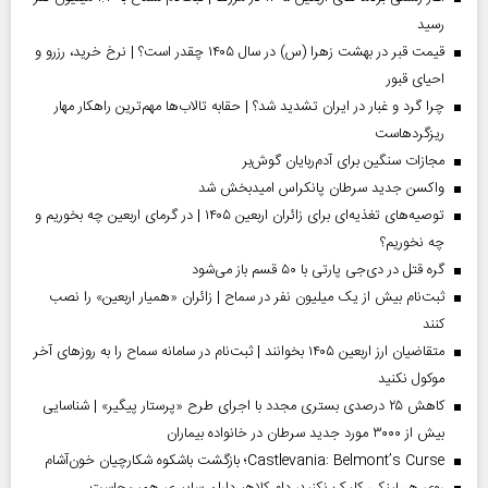
رسید
قیمت قبر در بهشت زهرا (س) در سال ۱۴۰۵ چقدر است؟ | نرخ خرید، رزرو و
احیای قبور
چرا گرد و غبار در ایران تشدید شد؟ | حقابه تالاب‌ها مهم‌ترین راهکار مهار
ریزگردهاست
مجازات سنگین برای آدم‌ربایان گوش‌بر
واکسن جدید سرطان پانکراس امیدبخش شد
توصیه‌های تغذیه‌ای برای زائران اربعین ۱۴۰۵ | در گرمای اربعین چه بخوریم و
چه نخوریم؟
گره قتل در دی‌جی پارتی با ۵۰ قسم باز می‌شود
ثبت‌نام بیش از یک میلیون نفر در سماح | زائران «همیار اربعین» را نصب
کنند
متقاضیان ارز اربعین ۱۴۰۵ بخوانند | ثبت‌نام در سامانه سماح را به روز‌های آخر
موکول نکنید
کاهش ۲۵ درصدی بستری مجدد با اجرای طرح «پرستار پیگیر» | شناسایی
بیش از ۳۰۰۰ مورد جدید سرطان در خانواده بیماران
Castlevania: Belmont’s Curse؛ بازگشت باشکوه شکارچیان خون‌آشام
روی هر لینکی کلیک نکنید، دام کلاهبرداران سایبری همین‌جاست