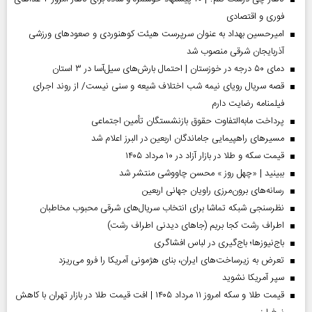
فوری و اقتصادی
امیرحسین بهداد به عنوان سرپرست هیئت کوهنوردی و صعودهای ورزشی
آذربایجان شرقی منصوب شد
دمای ۵۰ درجه در خوزستان | احتمال بارش‌های سیل‌آسا در ۳ استان
قصه سریال رویای نیمه شب اختلاف شیعه و سنی نیست/ از روند اجرای
فیلمنامه رضایت دارم
پرداخت مابه‌التفاوت حقوق بازنشستگان تأمین اجتماعی
مسیر‌های راهپیمایی جاماندگان اربعین در البرز اعلام شد
قیمت سکه و طلا در بازار آزاد در ۱۰ مرداد ۱۴۰۵
ببینید | «چهل روز » محسن چاووشی منتشر شد
رسانه‌های برون‌مرزی راویان جهانی اربعین
نظرسنجی شبکه تماشا برای انتخاب سریال‌های شرقی محبوب مخاطبان
اطراف رشت کجا بریم (جاهای دیدنی اطراف رشت)
باج‌نیوزها؛ باج‌گیری در لباس افشاگری
تعرض به زیرساخت‌های ایران، بنای هژمونی آمریکا را فرو می‌ریزد
سپر آمریکا نشوید
قیمت طلا و سکه امروز ۱۱ مرداد ۱۴۰۵ | افت قیمت طلا در بازار تهران با کاهش