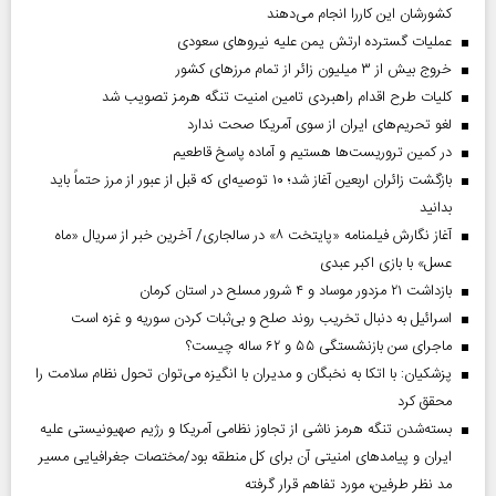
کشورشان این کاررا انجام می‌دهند
عملیات گسترده ارتش یمن علیه نیروهای سعودی
خروج بیش از ۳ میلیون زائر از تمام مرز‌های کشور
کلیات طرح اقدام راهبردی تامین امنیت تنگه هرمز تصویب شد
لغو تحریم‌های ایران از سوی آمریکا صحت ندارد
در کمین تروریست‌ها هستیم و آماده پاسخ قاطعیم
بازگشت زائران اربعین آغاز شد؛ ۱۰ توصیه‌ای که قبل از عبور از مرز حتماً باید
بدانید
آغاز نگارش فیلمنامه «پایتخت ۸» در سالجاری/ آخرین خبر از سریال «ماه
عسل» با بازی اکبر عبدی
بازداشت ۲۱ مزدور موساد و ۴ شرور مسلح در استان کرمان
اسرائیل به دنبال تخریب روند صلح و بی‌ثبات کردن سوریه و غزه است
ماجرای سن بازنشستگی ۵۵ و ۶۲ ساله چیست؟
پزشکیان: با اتکا به نخبگان و مدیران با انگیزه می‌توان تحول نظام سلامت را
محقق کرد
بسته‌شدن تنگه هرمز ناشی از تجاوز نظامی آمریکا و رژیم صهیونیستی علیه
ایران و پیامد‌های امنیتی آن برای کل منطقه بود/مختصات جغرافیایی مسیر
مد نظر طرفین، مورد تفاهم قرار گرفته