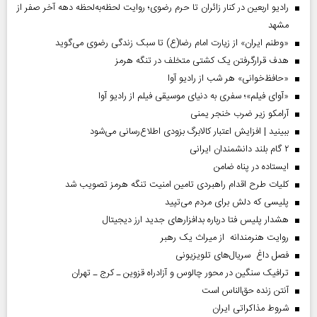
رادیو اربعین در کنار زائران تا حرم رضوی؛ روایت لحظه‌به‌لحظه دهه آخر صفر از
مشهد
«وطنم ایران» از زیارت امام رضا(ع) تا سبک زندگی رضوی می‌گوید
هدف قرارگرفتن یک کشتی متخلف در تنگه هرمز
«حافظ‌خوانی» هر شب از رادیو آوا
«آوای فیلم»؛ سفری به دنیای موسیقی فیلم از رادیو آوا
آرامکو زیر ضرب خنجر یمنی
ببینید | افزایش اعتبار کالابرگ بزودی اطلاع‌رسانی می‌شود
۲ گام بلند دانشمندان ایرانی
ایستاده در پناه ضامن
کلیات طرح اقدام راهبردی تامین امنیت تنگه هرمز تصویب شد
پلیسی که دلش برای مردم می‌تپید
هشدار پلیس فتا درباره بدافزار‌های جدید ارز دیجیتال
روایت هنرمندانه از میراث یک رهبر
فصل داغ سریال‌های تلویزیونی
ترافیک سنگین در محور چالوس و آزادراه قزوین ـ کرج ـ تهران
آنتن زنده حق‌الناس است
شروط مذاکراتی ایران