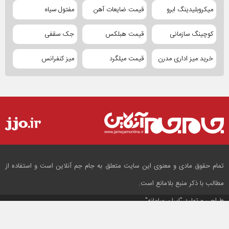
میکروبلیدینگ ابرو
قیمت ضایعات آهن
مفتول سیاه
کوچینگ سازمانی
قیمت هبلکس
جک سقفی
خرید میز اداری مدرن
قیمت میلگرد
میز کنفرانس
تمام حقوق مادی و معنوی این سایت متعلق به جام جم آنلاین است و استفاده از
مطالب با ذکر منبع بلامانع است.
طراحی و تولید
"ایران سامانه"