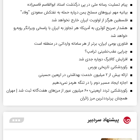
پیام تسلیت رسانه ملی در پی درگذشت استاد ابوالقاسم قاسم‌زاده
بیانیه مهم نیروهای مسلح یمن درباره حمله به نفتکش سعودی "وفاء"
فلسطین هرگز از اولویت ایران خارج نخواهد شد
هشدار صریح کوثری به آمریکا؛ هر تجاوز به ایران با پاسخی ویرانگر روبه‌رو
خواهد شد
فناوری بومی ایران، برتر از هر سامانه وارداتی در منطقه است
چرایی عقب‌نشینی ترامپ؟
افزایش کالابرگ دوباره جدی شد
رکوردشکنی تاریخی بورس
ارائه بیش از ۲ میلیون خدمت بهداشتی در اربعین حسینی
اجازه ایجاد مسیر دوم را در تنگه هرمز نمی‌دهیم
رکوردشکنی تردد اربعینی؛ ۶۰ میلیون عبور از مرزهای هفت‌گانه ثبت شد | مهران
همچنان پرترددترین مرز زائران
پیشنهاد سردبیر