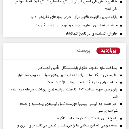
آشنایی با آش‌های اصیل ایرانی؛ از آش عباسعلی تا آش ترخینه + خواص و
طرز تهیه
پارک شیرین قابلیت‌ بالایی برای اجرای پروژهای تفریحی دارد
مراقب باشید این بیماری عجیب و غریب را از کنه نگیرید!
خاوران؛ گمشده‌ای در تاریخ کرمانشاه
پربازدید
پربحث
پرداخت مابه‌التفاوت حقوق بازنشستگان تأمین اجتماعی
نظرسنجی شبکه تماشا برای انتخاب سریال‌های شرقی محبوب مخاطبان
«نظم ایرانی» در تنگه هرمز غیرقابل بازگشت است
واریز سود سهام عدالت ۱۴۰۴ تا هفته دولت؛ زمان پرداخت مرحله دوم اعلام
شد
آخر هفته چه فیلمی ببینیم؟ فهرست کامل فیلم‌های پنجشنبه و جمعه
شبکه‌های سیما
پاسخ قانون به خشونت در قاب اینستاگرام
همه مردمی که این سختی‌ها را می‌بینند و تحمل می‌کنند، برای ایران و