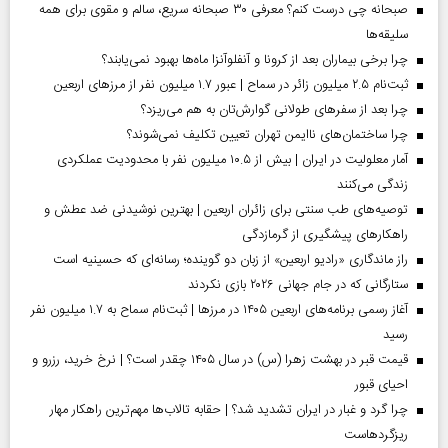
صبحانه چی درست کنم؟ معرفی ۳۰ صبحانه سریع، سالم و مقوی برای همه
سلیقه‌ها
چرا برخی بیماران بعد از کرونا و آنفلوآنزا ماه‌ها بهبود نمی‌یابند؟
ثبت‌نام ۲.۵ میلیون زائر در سماح | عبور ۱.۷ میلیون نفر از مرز‌های اربعین
چرا بعد از سفرهای طولانی گوارش‌تان به هم می‌ریزد؟
چرا ساختمان‌های ناایمن تهران تعیین تکلیف نمی‌شوند؟
آمار معلولیت در ایران | بیش از ۱۰.۵ میلیون نفر با محدودیت عملکردی
زندگی می‌کنند
توصیه‌های طب سنتی برای زائران اربعین | بهترین نوشیدنی ضد عطش و
راهکارهای پیشگیری از گرمازدگی
راز ماندگاری «رادیو اربعین» از زبان دو گوینده؛ رسانه‌ای که حسینیه است
ستارگانی که در جام جهانی ۲۰۲۶ بازی نکردند
آغاز رسمی برنامه‌های اربعین ۱۴۰۵ در مرز‌ها | ثبت‌نام سماح به ۱.۷ میلیون نفر
رسید
قیمت قبر در بهشت زهرا (س) در سال ۱۴۰۵ چقدر است؟ | نرخ خرید، رزرو و
احیای قبور
چرا گرد و غبار در ایران تشدید شد؟ | حقابه تالاب‌ها مهم‌ترین راهکار مهار
ریزگردهاست