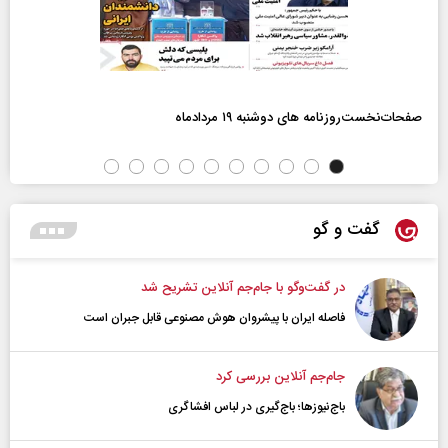
صفحات‌نخست‌روزنامه ها‌ی دوشنبه ۱۹ مردادماه
گفت و گو
در گفت‌و‌گو با جام‌جم آنلاین تشریح شد
فاصله ایران با پیشرو‌ان هوش مصنوعی قابل جبران است
جام‌جم آنلاین بررسی کرد
باج‌نیوزها؛ باج‌گیری در لباس افشاگری