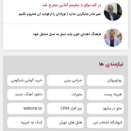
در گفت‌و‌گو با جام‌جم آنلاین مطرح شد
شیر مادر جایگزین ندارد | نوزادان را از فواید آن محروم نکنیم
فرهنگ اهدای خون باید نسل به نسل منتقل شود
نیازمندی ها
یوتوبروکرز
جراحی بینی
خرید گوشی شیائومی
هزینه پست
بخورات
دانلود آهنگ جدید
سئو در مشهد
نرم افزار CRM
webone.co
فروشگاه انتخاب من
هتل های تهران
کمک به خیریه