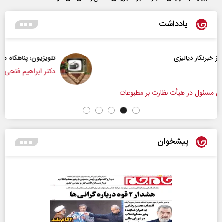
یادداشت
تلویزیون؛ پناهگاه مخاطب در روزهای ابهام
دکتر ابراهیم فتحی - عضو هیات علمی دانشگاه صداوس
وعات
پیشخوان