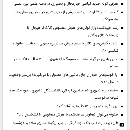
معرفی گونه جدید گیاهی چهارمحال و بختیاری در مجله علمی بین المللی
گلکسی اس ۲۷ اولترا؛ پیش‌نمایشی از تغییرات بنیادین در پرچمدار بعدی
سامسونگ
رشد خیره‌کننده بازار توکن‌های هوش مصنوعی (AI)؛ از هیجان تا
زیرساخت‌های واقعی
انقلاب گوشی‌های تاشو‌ با طعم هوش مصنوعی؛ معرفی و مقایسه خانواده
گلکسی Z۸
بحران باتری در گوشی‌های سامسونگ؛ آیا به‌روزرسانی One UI ۸.۵ مقصر
است؟
آیا خودروهای خودران جای ماشین‌های معمولی را می‌گیرند؟ بررسی وضعیت
در سال ۲۰۲۶
استعلام وام ضروری ۷۵ میلیون تومانی بازنشستگان کشوری؛ نحوه مشاهده
نتیجه درخواست
این غذای لاکچری را ۱۵ دقیقه‌ای آماده کنید
چگونه می‌توان تصاویر ساخته‌شده با هوش مصنوعی را تشخیص داد؟
طرز تهیه تارت فلپ‌جک توت‌فرنگی با پنیر ریکوتا؛ دسری ساده و خوشمزه