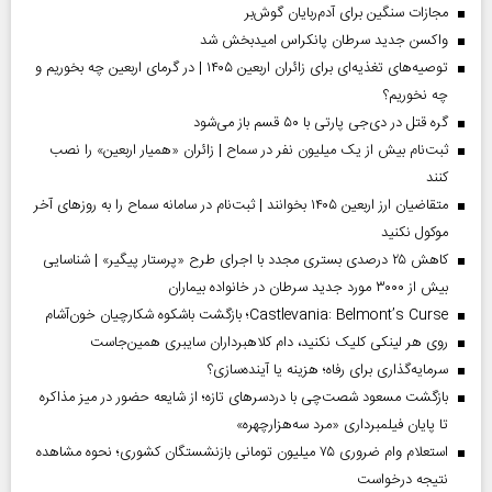
مجازات سنگین برای آدم‌ربایان گوش‌بر
واکسن جدید سرطان پانکراس امیدبخش شد
توصیه‌های تغذیه‌ای برای زائران اربعین ۱۴۰۵ | در گرمای اربعین چه بخوریم و
چه نخوریم؟
گره قتل در دی‌جی پارتی با ۵۰ قسم باز می‌شود
ثبت‌نام بیش از یک میلیون نفر در سماح | زائران «همیار اربعین» را نصب
کنند
متقاضیان ارز اربعین ۱۴۰۵ بخوانند | ثبت‌نام در سامانه سماح را به روز‌های آخر
موکول نکنید
کاهش ۲۵ درصدی بستری مجدد با اجرای طرح «پرستار پیگیر» | شناسایی
بیش از ۳۰۰۰ مورد جدید سرطان در خانواده بیماران
Castlevania: Belmont’s Curse؛ بازگشت باشکوه شکارچیان خون‌آشام
روی هر لینکی کلیک نکنید، دام کلاهبرداران سایبری همین‌جاست
سرمایه‌گذاری برای رفاه؛ هزینه یا آینده‌سازی؟
بازگشت مسعود شصت‌چی با دردسر‌های تازه؛ از شایعه حضور در میز مذاکره
تا پایان فیلمبرداری «مرد سه‌هزارچهره»
استعلام وام ضروری ۷۵ میلیون تومانی بازنشستگان کشوری؛ نحوه مشاهده
نتیجه درخواست