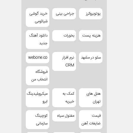
یوتوبروکرز
جراحی بینی
خرید گوشی
شیائومی
هزینه پست
بخورات
دانلود آهنگ
جدید
سئو در مشهد
نرم افزار
webone.co
CRM
فروشگاه
انتخاب من
هتل های
کمک به
میکروبلیدینگ
تهران
خیریه
ابرو
قیمت
مفتول سیاه
کوچینگ
ضایعات آهن
سازمانی