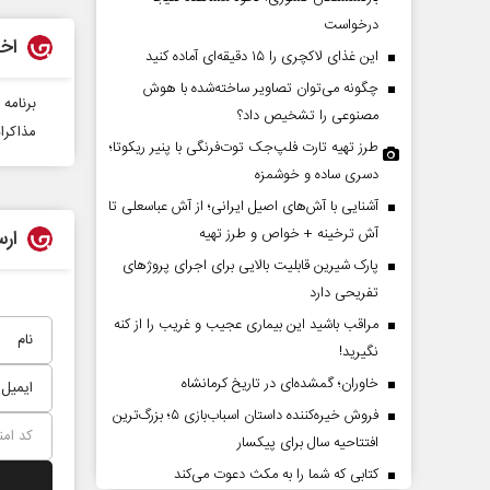
درخواست
اخب
این غذای لاکچری را ۱۵ دقیقه‌ای آماده کنید
چگونه می‌توان تصاویر ساخته‌شده با هوش
برنامه
مصنوعی را تشخیص داد؟
مذاکرا
طرز تهیه تارت فلپ‌جک توت‌فرنگی با پنیر ریکوتا؛
دسری ساده و خوشمزه
آشنایی با آش‌های اصیل ایرانی؛ از آش عباسعلی تا
کایت یک تاریخ و دو زندگی
چرایی عقب‌نشینی ترامپ؟
آش ترخینه + خواص و طرز تهیه
ارس
رگس خانعلی‌زاده - روزنامه‌نگار
پارک شیرین قابلیت‌ بالایی برای اجرای پروژهای
تفریحی دارد
دکتر یدالله جوانی - تحلیلگر مسائل سیاسی
مراقب باشید این بیماری عجیب و غریب را از کنه
نگیرید!
خاوران؛ گمشده‌ای در تاریخ کرمانشاه
فروش خیره‌کننده داستان اسباب‌بازی ۵؛ بزرگ‌ترین
افتتاحیه سال برای پیکسار
کتابی که شما را به مکث دعوت می‌کند