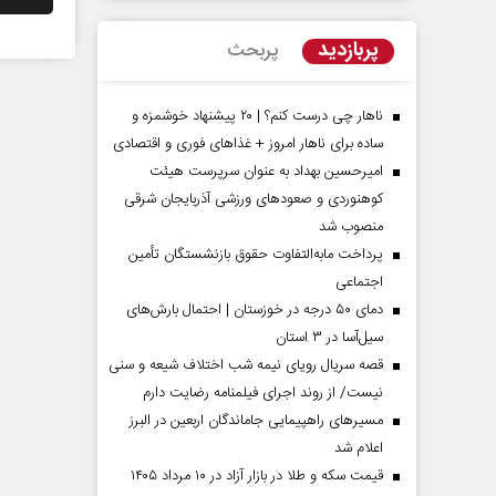
پربازدید
پربحث
ناهار چی درست کنم؟ | ۲۰ پیشنهاد خوشمزه و
ساده برای ناهار امروز + غذاهای فوری و اقتصادی
امیرحسین بهداد به عنوان سرپرست هیئت
کوهنوردی و صعودهای ورزشی آذربایجان شرقی
منصوب شد
پرداخت مابه‌التفاوت حقوق بازنشستگان تأمین
اجتماعی
مردادماه
صفحات نخست روزنامه ها‌ی‌سه‌شنبه ۶ مردادماه
صفحات
دمای ۵۰ درجه در خوزستان | احتمال بارش‌های
سیل‌آسا در ۳ استان
قصه سریال رویای نیمه شب اختلاف شیعه و سنی
نیست/ از روند اجرای فیلمنامه رضایت دارم
مسیر‌های راهپیمایی جاماندگان اربعین در البرز
اعلام شد
قیمت سکه و طلا در بازار آزاد در ۱۰ مرداد ۱۴۰۵