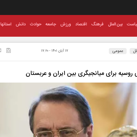
است
بین الملل
فرهنگ
اقتصاد
ورزش
جامعه
حوادث
دانش
استانها
لل
عمومی
۱۷ آبان ۱۴۰۱ - ۱۷:۲۰
 روسیه برای میانجیگری بین ایران و عربستان