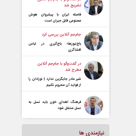
تشریح شد
فاصله ایران با پیشرو‌ان هوش
مصنوعی قابل جبران است
جام‌جم آنلاین بررسی کرد
باج‌نیوزها؛ باج‌گیری در لباس
افشاگری
در گفت‌و‌گو با جام‌جم آنلاین
مطرح شد
شیر مادر جایگزین ندارد | نوزادان را
از فواید آن محروم نکنیم
فرهنگ اهدای خون باید نسل به
نسل منتقل شود
نیازمندی ها