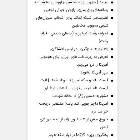
ببینید | «چهل روز » محسن چاووشی منتشر شد
رسانه‌های برون‌مرزی راویان جهانی اربعین
نظرسنجی شبکه تماشا برای انتخاب سریال‌های
شرقی محبوب مخاطبان
اطراف رشت کجا بریم (جاهای دیدنی اطراف
رشت)
باج‌نیوزها؛ باج‌گیری در لباس افشاگری
تعرض به زیرساخت‌های ایران، بنای هژمونی
آمریکا را فرو می‌ریزد
سپر آمریکا نشوید
قیمت طلا و سکه امروز ۱۱ مرداد ۱۴۰۵ | افت
قیمت طلا در بازار تهران با کاهش نرخ ارز
عشق به حسین (ع) تا لحظه شهادت
آمریکا ماجراجویی کند پاسخ مقتضی دریافت
خواهد کرد
خروج بیش از ۳ میلیون زائر از تمام مرز‌های
کشور
رهگیری پهپاد MQ9 بر فراز تنگه هرمز