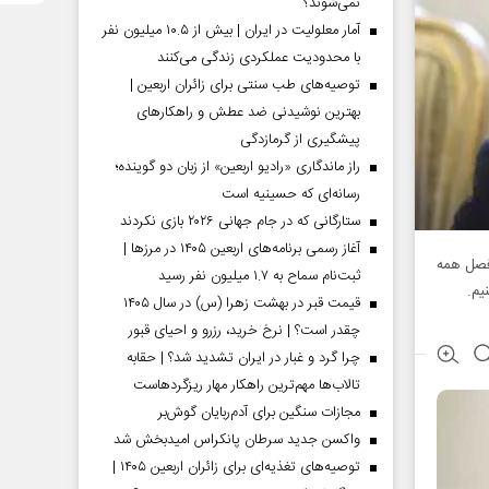
نمی‌شوند؟
آمار معلولیت در ایران | بیش از ۱۰.۵ میلیون نفر
با محدودیت عملکردی زندگی می‌کنند
توصیه‌های طب سنتی برای زائران اربعین |
بهترین نوشیدنی ضد عطش و راهکارهای
پیشگیری از گرمازدگی
راز ماندگاری «رادیو اربعین» از زبان دو گوینده؛
رسانه‌ای که حسینیه است
ستارگانی که در جام جهانی ۲۰۲۶ بازی نکردند
آغاز رسمی برنامه‌های اربعین ۱۴۰۵ در مرز‌ها |
 فصل همه
ثبت‌نام سماح به ۱.۷ میلیون نفر رسید
یم.
قیمت قبر در بهشت زهرا (س) در سال ۱۴۰۵
چقدر است؟ | نرخ خرید، رزرو و احیای قبور
چرا گرد و غبار در ایران تشدید شد؟ | حقابه
تالاب‌ها مهم‌ترین راهکار مهار ریزگردهاست
مجازات سنگین برای آدم‌ربایان گوش‌بر
واکسن جدید سرطان پانکراس امیدبخش شد
توصیه‌های تغذیه‌ای برای زائران اربعین ۱۴۰۵ |