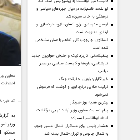
عالیشاه می توانست به پرسپولیس کمک کند
ابوالقاسم قاسم‌زاده در میان چهره‌های سیاسی و
فرهنگی به خاک سپرده شد
اربعین مدرسه‌ای برای انسان‌سازی، خودسازی و
ارتقای معنویت است
قشقاوی: چارچوب کلی تفاهم با عمان مشخص
شده است
پنطیکاستی، کاریزماتیک و جنبش حواریون جدید:
تبارشناسی، باور‌ها و کاربست سیاسی در عصر
ترامپ
معاون وزی
خبرنگاران؛ راویان حقیقت جنگ
اختلافات 
ترکیب طلایی برنج، لوبیا و گوشت که فراموش
نمی‌شود
کد خبر: ۱۳۸۶۱۵۸
بهترین هدیه روز خبرنگار
پیام تسلیت معاون وزیر ارشاد در پی درگذشت
به گزا
استاد ابوالقاسم قاسم‌زاده
وزیر امور
هشدار پلیس برای مسافران شمال؛ مسیر جنوب
مسکو آم
به شمال چالوس و تهران–شمال بسته شد