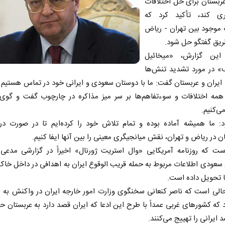
عربستان برای حل اختلافات
ری کند، تأکید کرد که
موجود بین تهران - ریاض
طریق گفتگو حل شود.
این گزارش، «میخائیل
ف» در مورد تشدید تنش‌ها
 ایران و عربستان گفت: ما با دوستان سعودی و ایرانی خود در تماس هستیم 
مه اختلافات و سوءتفاهم‌ها بر سر میز مذاکره در چارچوب گفت و گوی 
‌کنیم.
د: ما همیشه آماده بوده و تمام تلاش خود را کرده‌ایم تا در صورت د
ن در ریاض و تهران، نقش میانجیگری معینی را بین آنها ایفا کنیم.
ست که روزنامه آمریکایی «وال استریت ژورنال» اخیراً در گزارشی مدعی
سعودی اطلاعات مربوط به حمله قریب الوقوع ایران به اهدافی در داخل خاک
ا تحویل داده است.
الی است که ناصر کنعانی سخنگوی وزارت امور خارجه ایران در واکنش به ا
د که کشورهای غربی عمداً با طرح این ادعا که ایران قصد دارد به عربستان حم
ایرانی را تهییج می‌کنند.