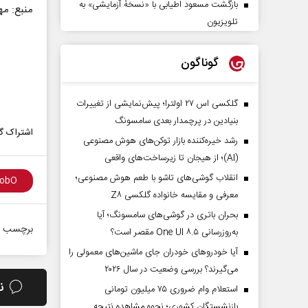
بازگشت مسعود اطیابی با «نسخهٔ آزمایشی» به
منبع: مه
تلویزیون
گوناگون
گلکسی اس ۲۷ اولترا؛ پیش‌نمایشی از تغییرات
بنیادین در پرچمدار بعدی سامسونگ
اشتراک گذ
رشد خیره‌کننده بازار توکن‌های هوش مصنوعی
(AI)؛ از هیجان تا زیرساخت‌های واقعی
انقلاب گوشی‌های تاشو‌ با طعم هوش مصنوعی؛
معرفی و مقایسه خانواده گلکسی Z۸
بحران باتری در گوشی‌های سامسونگ؛ آیا
برچسب ه
به‌روزرسانی One UI ۸.۵ مقصر است؟
آیا خودروهای خودران جای ماشین‌های معمولی را
می‌گیرند؟ بررسی وضعیت در سال ۲۰۲۶
ن
استعلام وام ضروری ۷۵ میلیون تومانی
بازنشستگان کشوری؛ نحوه مشاهده نتیجه