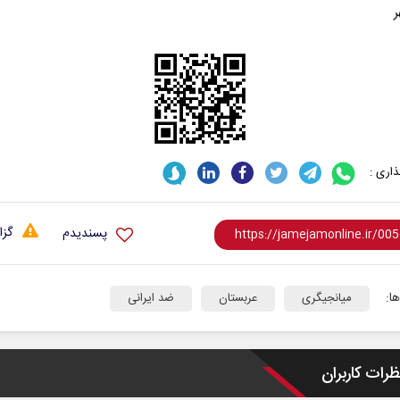
ر
اری :
گزا
پسندیدم
ا:
میانجیگری
عربستان
ضد ایرانی
ظرات کاربران