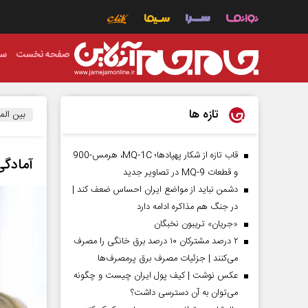
صفحه نخست
سی
تازه ها
بین الم
قاب تازه از شکار پهپادها؛ MQ-1C، هرمس-900
آمادگی
و قطعات MQ-9 در تصاویر جدید
دشمن نباید از مواضع ایران احساس ضعف کند |
در جنگ هم مذاکره ادامه دارد
«جریان» تریبون نخبگان
۲ درصد مشترکان ۱۰ درصد برق خانگی را مصرف
می‌کنند | جزئیات مصرف برق پرمصرف‌ها
عکس نوشت | کیف پول ایران چیست و چگونه
می‌توان به آن دسترسی داشت؟