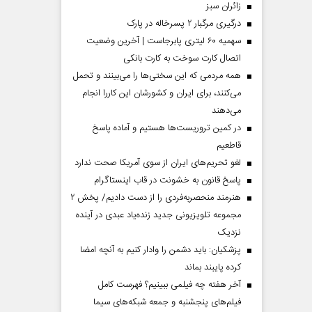
‌زائران سبز
درگیری مرگبار ۲ پسرخاله در پارک
سهمیه ۶۰ لیتری پابرجاست | آخرین وضعیت
اتصال کارت سوخت به کارت بانکی
همه مردمی که این سختی‌ها را می‌بینند و تحمل
می‌کنند، برای ایران و کشورشان این کاررا انجام
می‌دهند
در کمین تروریست‌ها هستیم و آماده پاسخ
قاطعیم
لغو تحریم‌های ایران از سوی آمریکا صحت ندارد
پاسخ قانون به خشونت در قاب اینستاگرام
هنرمند منحصر‌به‌فردی را از دست دادیم/ پخش ۲
مجموعه تلویزیونی جدید زنده‌یاد عبدی در آینده
نزدیک
پزشکیان: باید دشمن را وادار کنیم به آنچه امضا
کرده پایبند بماند
آخر هفته چه فیلمی ببینیم؟ فهرست کامل
فیلم‌های پنجشنبه و جمعه شبکه‌های سیما