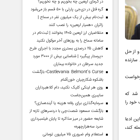
در گرمای اربعین چه بخوریم و چه نخوریم؟
گره قتل در دی‌جی پارتی با ۵۰ قسم باز می‌شود
ثبت‌نام بیش از یک میلیون نفر در سماح |
زائران «همیار اربعین» را نصب کنند
متقاضیان ارز اربعین ۱۴۰۵ بخوانند | ثبت‌نام در
سامانه سماح را به روز‌های آخر موکول نکنید
کاهش ۲۵ درصدی بستری مجدد با اجرای طرح
و از حل
«پرستار پیگیر» | شناسایی بیش از ۳۰۰۰ مورد
سازنده
جدید سرطان در خانواده بیماران
Castlevania: Belmont’s Curse؛ بازگشت
رخواست
باشکوه شکارچیان خون‌آشام
روی هر لینکی کلیک نکنید، دام کلاهبرداران
 شد که
سایبری همین‌جاست
 خود را
سرمایه‌گذاری برای رفاه؛ هزینه یا آینده‌سازی؟
بازگشت مسعود شصت‌چی با دردسر‌های تازه؛ از
شایعه حضور در میز مذاکره تا پایان فیلمبرداری
ین ادعا
«مرد سه‌هزارچهره»
له کند،
استعلام وام ضروری ۷۵ میلیون تومانی