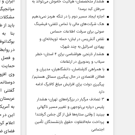
ایران و 
هشدار متخصصان؛ هپاتیت خاموش می‌تواند به
میانجیگ
سرطان کبد برسد!
اجازه ایجاد مسیر دوم را در تنگه هرمز نمی‌دهیم
مشکلات 
هک شرکت‌های مالی با تماس تلفنی؛ فیشینگ
باید از 
صوتی برای سرقت اطلاعات حساس
بنا به 
نقض آتش‌بس در لبنان؛ حمله توپخانه‌ای و
بوگدانو
پهپادی اسرائیل به چند شهرک
در روابط
هشدار نارنجی هواشناسی برای ۴ استان؛ خطر
و فصل ه
سیلاب و رعدوبرق در ارتفاعات
حمایت می
با همراهی کارشناسان، دانشگاهیان، مدیران و
وی افزو
فعالان اقتصادی در حال پیگیری مسائل هستیم/
دوستانما
پیگیری دولت برای افزایش مبلغ کالابرگ ادامه
گفتنی ا
دارد
عربستان 
۳ تصادف مرگبار در بزرگراه‌های تهران؛ هشدار
به آمریک
پلیس درباره بی‌توجهی و تغییر مسیر ناگهانی
ببینید | وقتی ستاره‌ها قبل از گل جشن گرفتند!
این در ح
پرداخت مابه‌التفاوت حقوق بازنشستگان تأمین
اعلام کر
اجتماعی
فضای ضد 