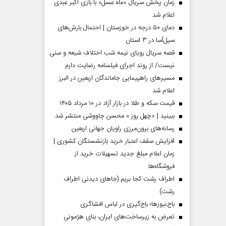
زمان پخش سریال «ماه عسل» با بازی اکبر عبدی
اعلام شد
دمای ۵۰ درجه در خوزستان | احتمال بارش‌های
سیل‌آسا در ۳ استان
قصه سریال رویای نیمه شب اختلاف شیعه و سنی
نیست/ از روند اجرای فیلمنامه رضایت دارم
مسیر‌های راهپیمایی جاماندگان اربعین در البرز
اعلام شد
قیمت سکه و طلا در بازار آزاد در ۱۰ مرداد ۱۴۰۵
ببینید | «چهل روز » محسن چاووشی منتشر شد
مردادماه
صفحات نخست روزنامه ها‌ی‌سه‌شنبه ۶ مردادماه
صفحات
رسانه‌های برون‌مرزی راویان جهانی اربعین
افزایش سقف اعتبار خرید بازنشستگان کشوری |
زمان اعلام مبلغ جدید تسهیلات خرید از
فروشگاه‌ها
اطراف رشت کجا بریم (جاهای دیدنی اطراف
رشت)
باج‌نیوزها؛ باج‌گیری در لباس افشاگری
تعرض به زیرساخت‌های ایران، بنای هژمونی