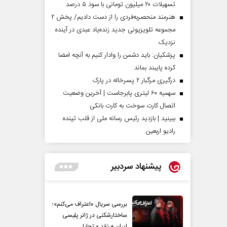
تسهیلات ۲۰ میلیون تومانی با سود ۵ درصد
هنرمند منحصر‌به‌فردی را از دست دادیم/ پخش ۲
مجموعه تلویزیونی جدید زنده‌یاد عبدی در آینده
نزدیک
پزشکیان: باید دشمن را وادار کنیم به آنچه امضا
کرده پایبند بماند
درگیری مرگبار ۲ پسرخاله در پارک
سهمیه ۶۰ لیتری پابرجاست | آخرین وضعیت
اتصال کارت سوخت به کارت بانکی
ببینید | بازدید رئیس رسانه ملی از قلب تپنده
رادیو اربعین
پیشنهاد سردبیر
بررسی سریال «اعتراف می‌کنم»؛
ساختارشکنی در ژانر پلیسی
ایران + نقد و تحلیل