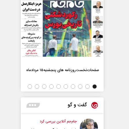
صفحات‌نخست‌روزنامه ها‌ی پنجشنبه‌۱۵ مردادماه
صفحات‌نخست‌رو
گفت و گو
جام‌جم آنلاین بررسی کرد