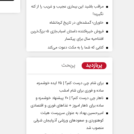
مراقب باشید این بیماری عجیب و غریب را از کنه
نگیرید!
خاوران؛ گمشده‌ای در تاریخ کرمانشاه
فروش خیره‌کننده داستان اسباب‌بازی ۵؛ بزرگ‌ترین
افتتاحیه سال برای پیکسار
کتابی که شما را به مکث دعوت می‌کند
ت‌پرده تهدیدات کوتاه‏‌مدت و
اربعین نماد مقاومت در برا
عا‌های خلاف واقع آمریکا
استکبار‌
پربازدید
پربحث
ین - تحلیلگر مسائل سیاسی
رحمت‌الله نوروزی - عضو کمیسیون اجتما
مجلس
برای شام چی درست کنم؟ | ۲۵ ایده خوشمزه،
ساده و فوری برای شام امشب
ناهار چی درست کنم؟ | ۲۰ پیشنهاد خوشمزه و
ساده برای ناهار امروز + غذاهای فوری و اقتصادی
امیرحسین بهداد به عنوان سرپرست هیئت
کوهنوردی و صعودهای ورزشی آذربایجان شرقی
منصوب شد