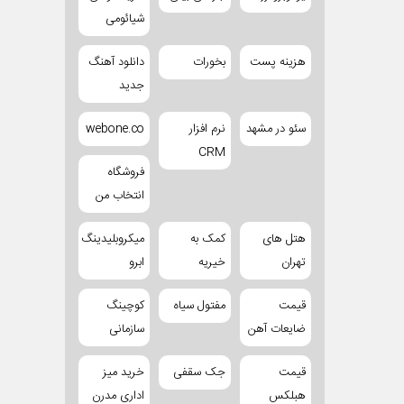
شیائومی
هزینه پست
بخورات
دانلود آهنگ
جدید
سئو در مشهد
نرم افزار
webone.co
CRM
فروشگاه
انتخاب من
هتل های
کمک به
میکروبلیدینگ
تهران
خیریه
ابرو
قیمت
مفتول سیاه
کوچینگ
ضایعات آهن
سازمانی
قیمت
جک سقفی
خرید میز
هبلکس
اداری مدرن