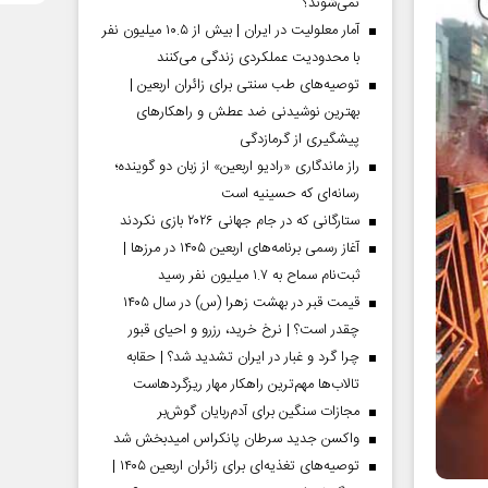
نمی‌شوند؟
آمار معلولیت در ایران | بیش از ۱۰.۵ میلیون نفر
با محدودیت عملکردی زندگی می‌کنند
توصیه‌های طب سنتی برای زائران اربعین |
بهترین نوشیدنی ضد عطش و راهکارهای
پیشگیری از گرمازدگی
راز ماندگاری «رادیو اربعین» از زبان دو گوینده؛
رسانه‌ای که حسینیه است
ستارگانی که در جام جهانی ۲۰۲۶ بازی نکردند
آغاز رسمی برنامه‌های اربعین ۱۴۰۵ در مرز‌ها |
ثبت‌نام سماح به ۱.۷ میلیون نفر رسید
قیمت قبر در بهشت زهرا (س) در سال ۱۴۰۵
چقدر است؟ | نرخ خرید، رزرو و احیای قبور
چرا گرد و غبار در ایران تشدید شد؟ | حقابه
تالاب‌ها مهم‌ترین راهکار مهار ریزگردهاست
مجازات سنگین برای آدم‌ربایان گوش‌بر
واکسن جدید سرطان پانکراس امیدبخش شد
توصیه‌های تغذیه‌ای برای زائران اربعین ۱۴۰۵ |