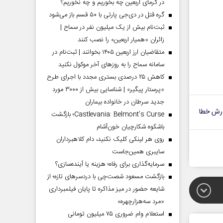
در گرمای اربعین چه بخوریم و چه نخوریم؟
گره قتل در دی‌جی پارتی با ۵۰ قسم باز می‌شود
ثبت‌نام بیش از یک میلیون نفر در سماح |
زائران «همیار اربعین» را نصب کنند
متقاضیان ارز اربعین ۱۴۰۵ بخوانند | ثبت‌نام در
سامانه سماح را به روز‌های آخر موکول نکنید
کاهش ۲۵ درصدی بستری مجدد با اجرای طرح
«پرستار پیگیر» | شناسایی بیش از ۳۰۰۰ مورد
جدید سرطان در خانواده بیماران
رش خطا
Castlevania: Belmont’s Curse؛ بازگشت
باشکوه شکارچیان خون‌آشام
روی هر لینکی کلیک نکنید، دام کلاهبرداران
سایبری همین‌جاست
سرمایه‌گذاری برای رفاه؛ هزینه یا آینده‌سازی؟
بازگشت مسعود شصت‌چی با دردسر‌های تازه؛ از
شایعه حضور در میز مذاکره تا پایان فیلمبرداری
«مرد سه‌هزارچهره»
استعلام وام ضروری ۷۵ میلیون تومانی