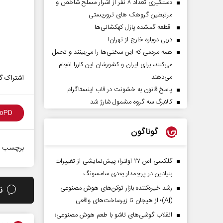
دستگیری تعداد ۸ نفر از اشرار مسلح شاخص و
مرتبطین گروهک های تروریستی
قطعه گمشده پازل کهکشانی‌ها
دربی دوباره خارج از تهران!
همه مردمی که این سختی‌ها را می‌بینند و تحمل
می‌کنند، برای ایران و کشورشان این کاررا انجام
می‌دهند
اشتراک گذ
پاسخ قانون به خشونت در قاب اینستاگرام
کالابرگ سه گروه مشمول شارژ شد
گوناگون
برچسب ه
گلکسی اس ۲۷ اولترا؛ پیش‌نمایشی از تغییرات
بنیادین در پرچمدار بعدی سامسونگ
رشد خیره‌کننده بازار توکن‌های هوش مصنوعی
ن
(AI)؛ از هیجان تا زیرساخت‌های واقعی
انقلاب گوشی‌های تاشو‌ با طعم هوش مصنوعی؛