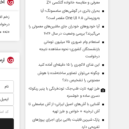
اخب
معرفی و مقایسه خانواده گلکسی Z۸
بحران باتری در گوشی‌های سامسونگ؛ آیا
زخم اغ
به‌روزرسانی One UI ۸.۵ مقصر است؟
درخواس
آیا خودروهای خودران جای ماشین‌های معمولی را
«نه» م
می‌گیرند؟ بررسی وضعیت در سال ۲۰۲۶
استعلام وام ضروری ۷۵ میلیون تومانی
بازنشستگان کشوری؛ نحوه مشاهده نتیجه
درخواست
ارس
این غذای لاکچری را ۱۵ دقیقه‌ای آماده کنید
چگونه می‌توان تصاویر ساخته‌شده با هوش
مصنوعی را تشخیص داد؟
طرز تهیه تارت فلپ‌جک توت‌فرنگی با پنیر ریکوتا؛
دسری ساده و خوشمزه
آشنایی با آش‌های اصیل ایرانی؛ از آش عباسعلی تا
آش ترخینه + خواص و طرز تهیه
پارک شیرین قابلیت‌ بالایی برای اجرای پروژهای
تفریحی دارد