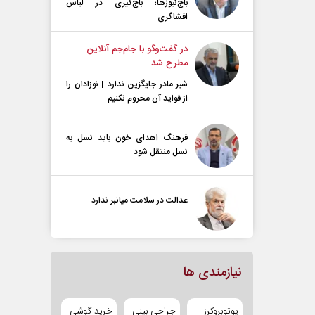
باج‌نیوزها؛ باج‌گیری در لباس
افشاگری
در گفت‌و‌گو با جام‌جم آنلاین
مطرح شد
شیر مادر جایگزین ندارد | نوزادان را
از فواید آن محروم نکنیم
فرهنگ اهدای خون باید نسل به
نسل منتقل شود
عدالت در سلامت میانبر ندارد
نیازمندی ها
یوتوبروکرز
جراحی بینی
خرید گوشی