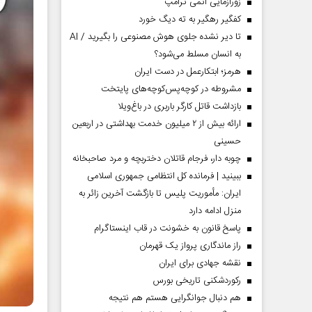
زورآزمایی اتمی ترامپ
کفگیر رهگیر به ته دیگ خورد
تا دیر نشده جلوی هوش مصنوعی را بگیرید / AI
به انسان مسلط می‌شود؟
هرمز؛ ابتکارعمل در دست ایران
مشروطه در کوچه‌پس‌کوچه‌های پایتخت
بازداشت قاتل کارگر باربری در باغ‌ویلا
ارائه بیش از ۲ میلیون خدمت بهداشتی در اربعین
حسینی
چوبه دار، فرجام قاتلان دختربچه و مرد صاحبخانه
ببینید | فرمانده کل انتظامی جمهوری اسلامی
ایران­: مأموریت پلیس تا بازگشت آخرین زائر به
منزل ادامه دارد
پاسخ قانون به خشونت در قاب اینستاگرام
راز ماندگاری پرواز یک قهرمان
نقشه جهادی برای ایران
رکوردشکنی تاریخی بورس
هم دنبال جوانگرایی هستم هم نتیجه