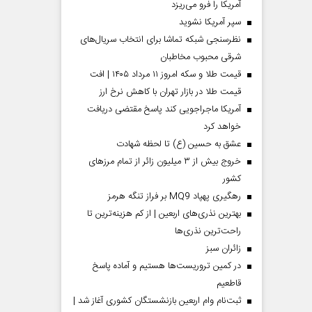
آمریکا را فرو می‌ریزد
سپر آمریکا نشوید
نظرسنجی شبکه تماشا برای انتخاب سریال‌های
شرقی محبوب مخاطبان
قیمت طلا و سکه امروز ۱۱ مرداد ۱۴۰۵ | افت
قیمت طلا در بازار تهران با کاهش نرخ ارز
آمریکا ماجراجویی کند پاسخ مقتضی دریافت
خواهد کرد
عشق به حسین (ع) تا لحظه شهادت
خروج بیش از ۳ میلیون زائر از تمام مرز‌های
کشور
رهگیری پهپاد MQ9 بر فراز تنگه هرمز
بهترین نذری‌های اربعین | از کم هزینه‌ترین تا
راحت‌ترین نذری‌ها
‌زائران سبز
در کمین تروریست‌ها هستیم و آماده پاسخ
قاطعیم
ثبت‌نام وام اربعین بازنشستگان کشوری آغاز شد |