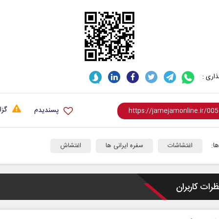
اری :
گزا
پسندیدم
ا:
اغتشاشات
سفره ایرانی ها
اغتشاش
ظرات کاربران