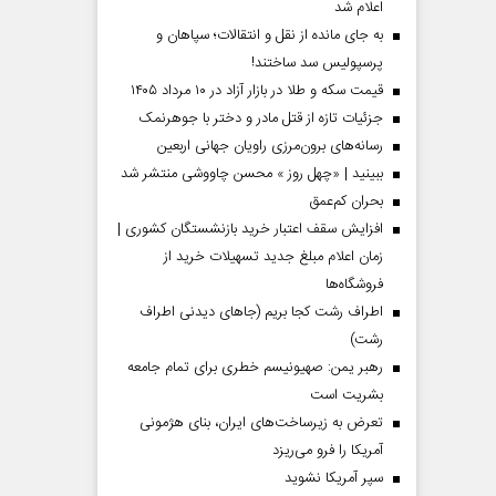
اعلام شد
به جای مانده از نقل و انتقالات؛ سپاهان و
پرسپولیس سد ساختند!
قیمت سکه و طلا در بازار آزاد در ۱۰ مرداد ۱۴۰۵
جزئیات تازه از قتل مادر و دختر با جوهرنمک
رسانه‌های برون‌مرزی راویان جهانی اربعین
ببینید | «چهل روز » محسن چاووشی منتشر شد
بحران کم‌عمق
افزایش سقف اعتبار خرید بازنشستگان کشوری |
زمان اعلام مبلغ جدید تسهیلات خرید از
فروشگاه‌ها
اطراف رشت کجا بریم (جاهای دیدنی اطراف
رشت)
رهبر یمن: صهیونیسم خطری برای تمام جامعه
بشریت است
تعرض به زیرساخت‌های ایران، بنای هژمونی
آمریکا را فرو می‌ریزد
سپر آمریکا نشوید