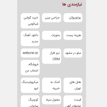
نیازمندی ها
یوتوبروکرز
جراحی بینی
خرید گوشی
شیائومی
هزینه پست
بخورات
دانلود آهنگ
جدید
سئو در مشهد
نرم افزار
webone.co
CRM
فروشگاه
انتخاب من
هتل های
کمک به
میکروبلیدینگ
تهران
خیریه
ابرو
قیمت
مفتول سیاه
کوچینگ
ضایعات آهن
سازمانی