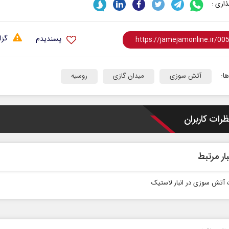
اری :
گزا
پسندیدم
ا:
آتش سوزی
میدان گازی
روسیه
ظرات کاربران
ار مرتبط
 آتش‌ سوزی در انبار لاستیک