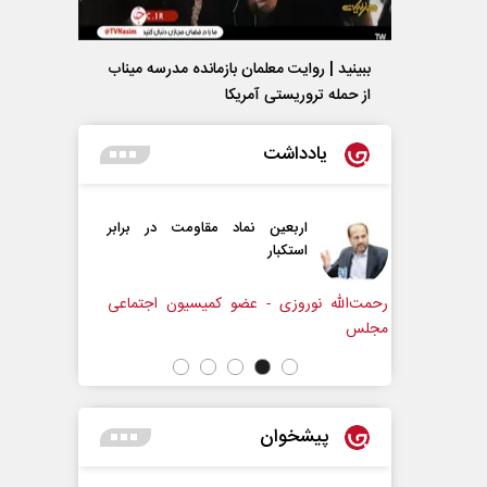
ببینید | روایت معلمان بازمانده مدرسه میناب
از حمله تروریستی آمریکا
یادداشت
ن نماد مقاومت در برابر
از باتلاق انرژی تا بن‌بست ترامپ
 - عضو کمیسیون اجتماعی
رضا سپهوند - سخنگوی کمیسیون انرژی مجلس
پیشخوان