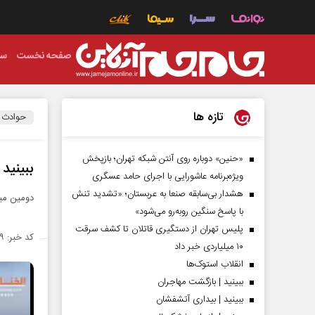
صفحه نخست
سی
تازه ها
حوادث
«حنین» دوباره روی آنتن شبکه تهران؛ بازپخش
ببینید
ویژه‌برنامه عاشورایی با اجرای حامد عسگری
هشدار بی‌سابقه صنعا به عربستان؛ «تشدید تنش
دومین مید
با پاسخ سنگین روبه‌رو می‌شود»
پلیس تهران از دستگیری قاتلان تا کشف سرقت
کد خبر: ۱۳۷۰۲۵۹
۱۰ میلیاردی خبر داد
انقلاب استوک‌ها
ببینید | بازگشت مهاجران
ببینید | بیداری آتشفشان