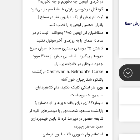
در گرمای اربعین چه بخوریم و چه نخوریم؟
گره قتل در دی‌جی پارتی با ۵۰ قسم باز می‌شود
ثبت‌نام بیش از یک میلیون نفر در سماح |
رش خطا
زائران «همیار اربعین» را نصب کنند
متقاضیان ارز اربعین ۱۴۰۵ بخوانند | ثبت‌نام در
سامانه سماح را به روز‌های آخر موکول نکنید
کاهش ۲۵ درصدی بستری مجدد با اجرای طرح
«پرستار پیگیر» | شناسایی بیش از ۳۰۰۰ مورد
جدید سرطان در خانواده بیماران
Castlevania: Belmont’s Curse؛ بازگشت
باشکوه شکارچیان خون‌آشام
روی هر لینکی کلیک نکنید، دام کلاهبرداران
سایبری همین‌جاست
سرمایه‌گذاری برای رفاه؛ هزینه یا آینده‌سازی؟
بازگشت مسعود شصت‌چی با دردسر‌های تازه؛ از
شایعه حضور در میز مذاکره تا پایان فیلمبرداری
«مرد سه‌هزارچهره»
استعلام وام ضروری ۷۵ میلیون تومانی