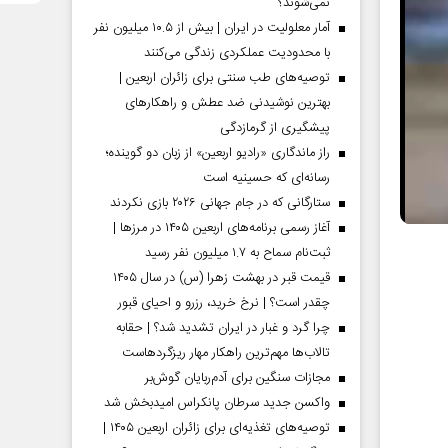
نمی‌شوند؟
آمار معلولیت در ایران | بیش از ۱۰.۵ میلیون نفر
با محدودیت عملکردی زندگی می‌کنند
توصیه‌های طب سنتی برای زائران اربعین |
بهترین نوشیدنی ضد عطش و راهکارهای
پیشگیری از گرمازدگی
راز ماندگاری «رادیو اربعین» از زبان دو گوینده؛
رسانه‌ای که حسینیه است
ستارگانی که در جام جهانی ۲۰۲۶ بازی نکردند
آغاز رسمی برنامه‌های اربعین ۱۴۰۵ در مرز‌ها |
ثبت‌نام سماح به ۱.۷ میلیون نفر رسید
قیمت قبر در بهشت زهرا (س) در سال ۱۴۰۵
چقدر است؟ | نرخ خرید، رزرو و احیای قبور
چرا گرد و غبار در ایران تشدید شد؟ | حقابه
تالاب‌ها مهم‌ترین راهکار مهار ریزگردهاست
مجازات سنگین برای آدم‌ربایان گوش‌بر
واکسن جدید سرطان پانکراس امیدبخش شد
توصیه‌های تغذیه‌ای برای زائران اربعین ۱۴۰۵ |