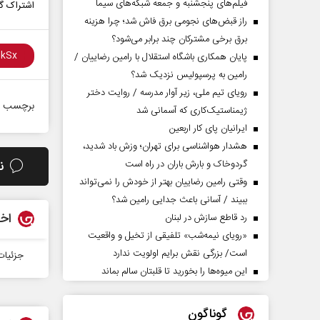
فیلم‌های پنجشنبه و جمعه شبکه‌های سیما
اشتراک گذ
راز قبض‌های نجومی برق فاش شد؛ چرا هزینه
برق برخی مشترکان چند برابر می‌شود؟
پایان همکاری باشگاه استقلال با رامین رضاییان /
رامین به پرسپولیس نزدیک شد؟
رویای تیم ملی، زیر آوار مدرسه / روایت دختر
برچسب ه
ژیمناستیک‌کاری که آسمانی شد
ایرانیان پای کار اربعین
هشدار هواشناسی برای تهران؛ وزش باد شدید،
گردوخاک و بارش باران در راه است
ن
وقتی رامین رضاییان بهتر از خودش را نمی‌تواند
ببیند / آسانی باعث جدایی رامین شد؟
اخب
رد قاطع سازش در لبنان
«رویای نیمه‌شب» تلفیقی از تخیل و واقعیت
است/ بزرگی نقش برایم اولویت ندارد
جزئیات
این میوه‌ها را بخورید تا قلبتان سالم بماند
گوناگون