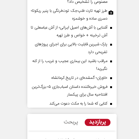
مصنوعی را تشخیص داد؟
طرز تهیه تارت فلپ‌جک توت‌فرنگی با پنیر ریکوتا؛
دسری ساده و خوشمزه
آشنایی با آش‌های اصیل ایرانی؛ از آش عباسعلی تا
آش ترخینه + خواص و طرز تهیه
پارک شیرین قابلیت‌ بالایی برای اجرای پروژهای
تفریحی دارد
مراقب باشید این بیماری عجیب و غریب را از کنه
مان در افق ایران
حادثه‌های کوچک سرنوشت‌
نگیرید!
بزرگ
خاوران؛ گمشده‌ای در تاریخ کرمانشاه
 - کارشناس ارشد مسائل منطقه
محمدجعفر محمدزاده - نویسنده و پژوهشگر
فروش خیره‌کننده داستان اسباب‌بازی ۵؛ بزرگ‌ترین
افتتاحیه سال برای پیکسار
کتابی که شما را به مکث دعوت می‌کند
پربازدید
پربحث