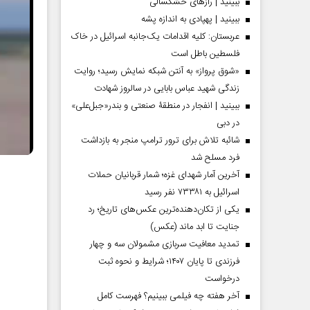
ببینید | رازهای خشکسالی
ببینید | پهپادی به اندازه پشه
عربستان: کلیه اقدامات یک‌جانبه اسرائیل در خاک
فلسطین باطل است
«شوق پرواز» به آنتن شبکه نمایش رسید؛ روایت
زندگی شهید عباس بابایی در سالروز شهادت
ببینید | انفجار در منطقۀ صنعتی و بندر«جبل‌علی»
در دبی
شائبه تلاش برای ترور ترامپ منجر به بازداشت
فرد مسلح شد
آخرین آمار شهدای غزه؛ شمار قربانیان حملات
اسرائیل به ۷۳۳۸۱ نفر رسید
یکی از تکان‌دهنده‌ترین عکس‌های تاریخ؛ رد
جنایت تا ابد ماند (عکس)
تمدید معافیت سربازی مشمولان سه و چهار
فرزندی تا پایان ۱۴۰۷؛ شرایط و نحوه ثبت
درخواست
آخر هفته چه فیلمی ببینیم؟ فهرست کامل