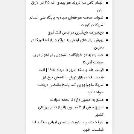
انهدام کامل سه فروند هواپیمای اف ۳۵ در الازرق
اردن
ضربات سخت هوافضای سپاه به پایگاه علی السالم
آمریکا در کویت
باج‌نیوزها؛ باج‌گیری در لباس افشاگری
یورش آرش‌های ارتش به مراکز و پایگاه‌ آمریکا در
بحرین
خسارت به دو خوابگاه دانشجویی در اهواز در پی
حملات آمریکا
قیمت طلا و سکه امروز ۱۱ مرداد ۱۴۰۵ | افت
قیمت طلا در بازار تهران با کاهش نرخ ارز
آمریکا ماجراجویی کند پاسخ مقتضی دریافت
خواهد کرد
عشق به حسین (ع) تا لحظه شهادت
خروج بیش از ۳ میلیون زائر از تمام مرز‌های
کشور
عارف: دشمن با هویت و تمدن ایرانی جنگید اما
شکست خورد