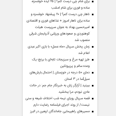
برای شام چی درست کنم؟ | ۲۵ ایده خوشمزه،
ساده و فوری برای شام امشب
ناهار چی درست کنم؟ | ۲۰ پیشنهاد خوشمزه و
ساده برای ناهار امروز + غذاهای فوری و اقتصادی
امیرحسین بهداد به عنوان سرپرست هیئت
کوهنوردی و صعودهای ورزشی آذربایجان شرقی
منصوب شد
زمان پخش سریال «ماه عسل» با بازی اکبر عبدی
اعلام شد
طرز تهیه مرغ و سبزیجات تابه‌ای با برنج؛ یک
وعده سالم و پرپروتئین
 مردادماه
صفحات نخست روزنامه ها‌ی یکشنبه ۴ مردادماه
صفحات 
دمای ۵۰ درجه در خوزستان | احتمال بارش‌های
سیل‌آسا در ۳ استان
ببینید | آزارگر زنان به خبرنگار جام جم: در حالت
عادی نبودم، مرا ببخشید
قصه سریال رویای نیمه شب اختلاف شیعه و سنی
نیست/ از روند اجرای فیلمنامه رضایت دارم
مسیر‌های راهپیمایی جاماندگان اربعین در البرز