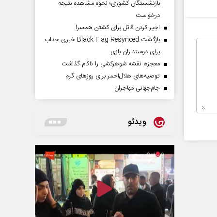
بازنشستگان کشوری؛ نحوه مشاهده نتیجه
درخواست
اجیر کردن قاتل برای کشتن همسر!
بازگشت Black Flag Resynced خبری جذاب
برای دوستداران بازی
معجزه، نقشه شوهرکشی را ناکام گذاشت
توصیه‌های هلال‌احمر برای روز‌های گرم
جام‌جهانی مهاجران
ویدئو