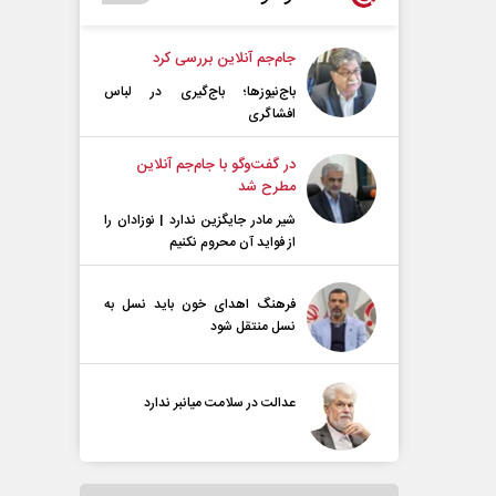
جام‌جم آنلاین بررسی کرد
باج‌نیوزها؛ باج‌گیری در لباس
افشاگری
در گفت‌و‌گو با جام‌جم آنلاین
مطرح شد
شیر مادر جایگزین ندارد | نوزادان را
از فواید آن محروم نکنیم
فرهنگ اهدای خون باید نسل به
نسل منتقل شود
عدالت در سلامت میانبر ندارد