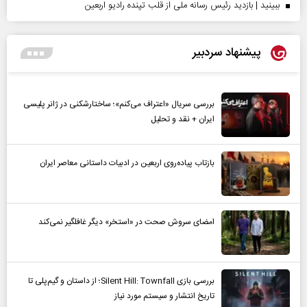
ببینید | بازدید رئیس رسانه ملی از قلب تپنده رادیو اربعین
پیشنهاد سردبیر
بررسی سریال «اعتراف می‌کنم»؛ ساختارشکنی در ژانر پلیسی
ایران + نقد و تحلیل
بازتاب پیاده‌روی اربعین در ادبیات داستانی معاصر ایران
امضای سروش صحت در «استخر» دیگر غافلگیر نمی‌کند
بررسی بازی Silent Hill: Townfall؛ از داستان و گیم‌پلی تا
تاریخ انتشار و سیستم مورد نیاز