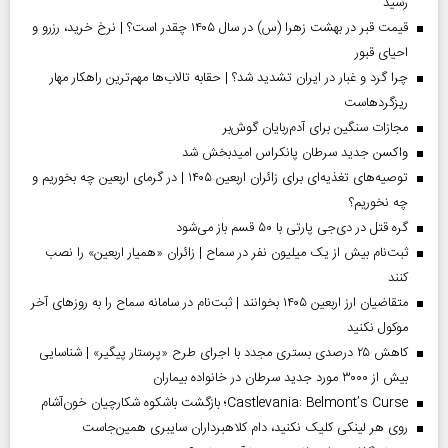
رسید
قیمت قبر در بهشت زهرا (س) در سال ۱۴۰۵ چقدر است؟ | نرخ خرید، رزرو و
احیای قبور
چرا گرد و غبار در ایران تشدید شد؟ | حقابه تالاب‌ها مهم‌ترین راهکار مهار
ریزگردهاست
مجازات سنگین برای آدم‌ربایان گوش‌بر
واکسن جدید سرطان پانکراس امیدبخش شد
توصیه‌های تغذیه‌ای برای زائران اربعین ۱۴۰۵ | در گرمای اربعین چه بخوریم و
چه نخوریم؟
گره قتل در دی‌جی پارتی با ۵۰ قسم باز می‌شود
ثبت‌نام بیش از یک میلیون نفر در سماح | زائران «همیار اربعین» را نصب
کنند
متقاضیان ارز اربعین ۱۴۰۵ بخوانند | ثبت‌نام در سامانه سماح را به روز‌های آخر
موکول نکنید
کاهش ۲۵ درصدی بستری مجدد با اجرای طرح «پرستار پیگیر» | شناسایی
بیش از ۳۰۰۰ مورد جدید سرطان در خانواده بیماران
Castlevania: Belmont’s Curse؛ بازگشت باشکوه شکارچیان خون‌آشام
روی هر لینکی کلیک نکنید، دام کلاهبرداران سایبری همین‌جاست