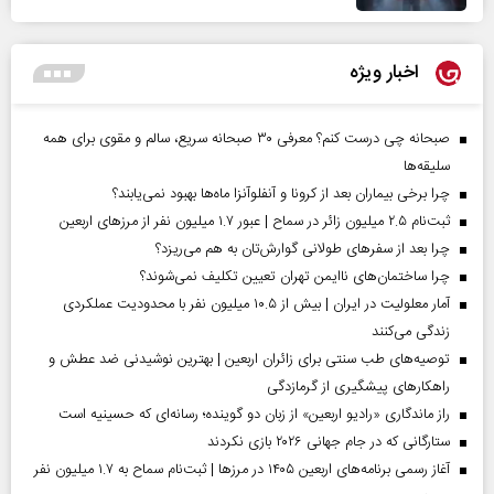
اخبار ویژه
صبحانه چی درست کنم؟ معرفی ۳۰ صبحانه سریع، سالم و مقوی برای همه
سلیقه‌ها
چرا برخی بیماران بعد از کرونا و آنفلوآنزا ماه‌ها بهبود نمی‌یابند؟
ثبت‌نام ۲.۵ میلیون زائر در سماح | عبور ۱.۷ میلیون نفر از مرز‌های اربعین
چرا بعد از سفرهای طولانی گوارش‌تان به هم می‌ریزد؟
چرا ساختمان‌های ناایمن تهران تعیین تکلیف نمی‌شوند؟
آمار معلولیت در ایران | بیش از ۱۰.۵ میلیون نفر با محدودیت عملکردی
زندگی می‌کنند
توصیه‌های طب سنتی برای زائران اربعین | بهترین نوشیدنی ضد عطش و
راهکارهای پیشگیری از گرمازدگی
راز ماندگاری «رادیو اربعین» از زبان دو گوینده؛ رسانه‌ای که حسینیه است
ستارگانی که در جام جهانی ۲۰۲۶ بازی نکردند
آغاز رسمی برنامه‌های اربعین ۱۴۰۵ در مرز‌ها | ثبت‌نام سماح به ۱.۷ میلیون نفر