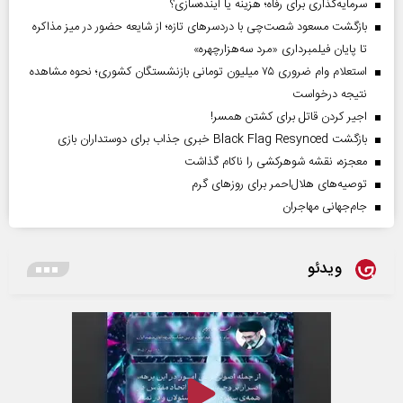
سرمایه‌گذاری برای رفاه؛ هزینه یا آینده‌سازی؟
بازگشت مسعود شصت‌چی با دردسر‌های تازه؛ از شایعه حضور در میز مذاکره
تا پایان فیلمبرداری «مرد سه‌هزارچهره»
استعلام وام ضروری ۷۵ میلیون تومانی بازنشستگان کشوری؛ نحوه مشاهده
نتیجه درخواست
اجیر کردن قاتل برای کشتن همسر!
بازگشت Black Flag Resynced خبری جذاب برای دوستداران بازی
معجزه، نقشه شوهرکشی را ناکام گذاشت
توصیه‌های هلال‌احمر برای روز‌های گرم
جام‌جهانی مهاجران
ویدئو