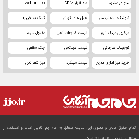
سئو در مشهد
نرم افزار CRM
webone.co
فروشگاه انتخاب من
هتل های تهران
کمک به خیریه
میکروبلیدینگ ابرو
قیمت ضایعات آهن
مفتول سیاه
کوچینگ سازمانی
قیمت هبلکس
جک سقفی
خرید میز اداری مدرن
قیمت میلگرد
میز کنفرانس
تمام حقوق مادی و معنوی این سایت متعلق به جام جم آنلاین است و استفاده از
مطالب با ذکر منبع بلامانع است.