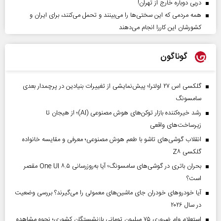
دربی دوباره خارج از تهران!
همه مردمی که این سختی‌ها را می‌بینند و تحمل می‌کنند، برای ایران و
کشورشان این کاررا انجام می‌دهند
گوناگون
گلکسی اس ۲۷ اولترا؛ پیش‌نمایشی از تغییرات بنیادین در پرچمدار بعدی
سامسونگ
رشد خیره‌کننده بازار توکن‌های هوش مصنوعی (AI)؛ از هیجان تا
زیرساخت‌های واقعی
انقلاب گوشی‌های تاشو‌ با طعم هوش مصنوعی؛ معرفی و مقایسه خانواده
گلکسی Z۸
بحران باتری در گوشی‌های سامسونگ؛ آیا به‌روزرسانی One UI ۸.۵ مقصر
است؟
آیا خودروهای خودران جای ماشین‌های معمولی را می‌گیرند؟ بررسی وضعیت
در سال ۲۰۲۶
استعلام وام ضروری ۷۵ میلیون تومانی بازنشستگان کشوری؛ نحوه مشاهده