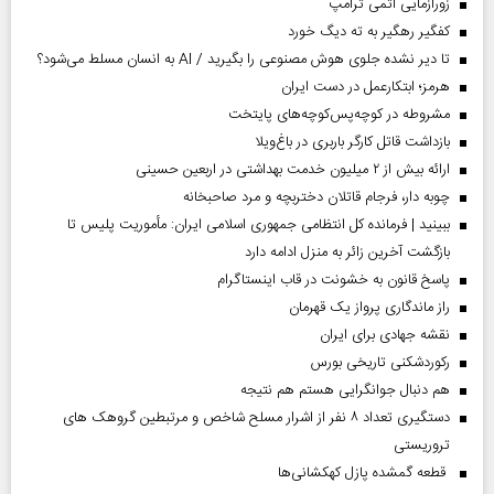
زورآزمایی اتمی ترامپ
کفگیر رهگیر به ته دیگ خورد
تا دیر نشده جلوی هوش مصنوعی را بگیرید / AI به انسان مسلط می‌شود؟
هرمز؛ ابتکارعمل در دست ایران
مشروطه در کوچه‌پس‌کوچه‌های پایتخت
بازداشت قاتل کارگر باربری در باغ‌ویلا
ارائه بیش از ۲ میلیون خدمت بهداشتی در اربعین حسینی
چوبه دار، فرجام قاتلان دختربچه و مرد صاحبخانه
ببینید | فرمانده کل انتظامی جمهوری اسلامی ایران­: مأموریت پلیس تا
بازگشت آخرین زائر به منزل ادامه دارد
پاسخ قانون به خشونت در قاب اینستاگرام
راز ماندگاری پرواز یک قهرمان
نقشه جهادی برای ایران
رکوردشکنی تاریخی بورس
هم دنبال جوانگرایی هستم هم نتیجه
دستگیری تعداد ۸ نفر از اشرار مسلح شاخص و مرتبطین گروهک های
تروریستی
قطعه گمشده پازل کهکشانی‌ها