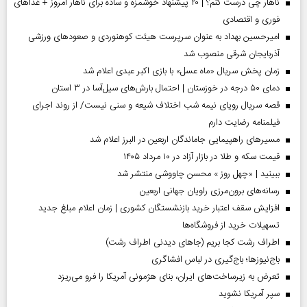
ناهار چی درست کنم؟ | ۲۰ پیشنهاد خوشمزه و ساده برای ناهار امروز + غذاهای
فوری و اقتصادی
امیرحسین بهداد به عنوان سرپرست هیئت کوهنوردی و صعودهای ورزشی
آذربایجان شرقی منصوب شد
زمان پخش سریال «ماه عسل» با بازی اکبر عبدی اعلام شد
دمای ۵۰ درجه در خوزستان | احتمال بارش‌های سیل‌آسا در ۳ استان
قصه سریال رویای نیمه شب اختلاف شیعه و سنی نیست/ از روند اجرای
فیلمنامه رضایت دارم
مسیر‌های راهپیمایی جاماندگان اربعین در البرز اعلام شد
قیمت سکه و طلا در بازار آزاد در ۱۰ مرداد ۱۴۰۵
ببینید | «چهل روز » محسن چاووشی منتشر شد
رسانه‌های برون‌مرزی راویان جهانی اربعین
افزایش سقف اعتبار خرید بازنشستگان کشوری | زمان اعلام مبلغ جدید
تسهیلات خرید از فروشگاه‌ها
اطراف رشت کجا بریم (جاهای دیدنی اطراف رشت)
باج‌نیوزها؛ باج‌گیری در لباس افشاگری
تعرض به زیرساخت‌های ایران، بنای هژمونی آمریکا را فرو می‌ریزد
سپر آمریکا نشوید