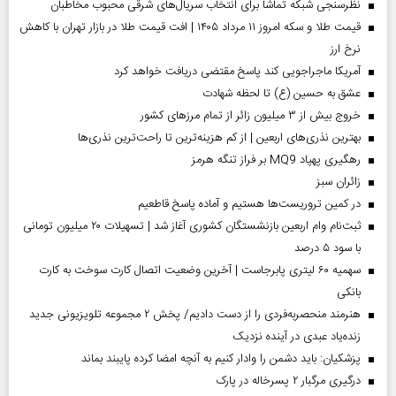
نظرسنجی شبکه تماشا برای انتخاب سریال‌های شرقی محبوب مخاطبان
قیمت طلا و سکه امروز ۱۱ مرداد ۱۴۰۵ | افت قیمت طلا در بازار تهران با کاهش
نرخ ارز
آمریکا ماجراجویی کند پاسخ مقتضی دریافت خواهد کرد
عشق به حسین (ع) تا لحظه شهادت
خروج بیش از ۳ میلیون زائر از تمام مرز‌های کشور
بهترین نذری‌های اربعین | از کم هزینه‌ترین تا راحت‌ترین نذری‌ها
رهگیری پهپاد MQ9 بر فراز تنگه هرمز
‌زائران سبز
در کمین تروریست‌ها هستیم و آماده پاسخ قاطعیم
ثبت‌نام وام اربعین بازنشستگان کشوری آغاز شد | تسهیلات ۲۰ میلیون تومانی
با سود ۵ درصد
سهمیه ۶۰ لیتری پابرجاست | آخرین وضعیت اتصال کارت سوخت به کارت
بانکی
هنرمند منحصر‌به‌فردی را از دست دادیم/ پخش ۲ مجموعه تلویزیونی جدید
زنده‌یاد عبدی در آینده نزدیک
پزشکیان: باید دشمن را وادار کنیم به آنچه امضا کرده پایبند بماند
درگیری مرگبار ۲ پسرخاله در پارک