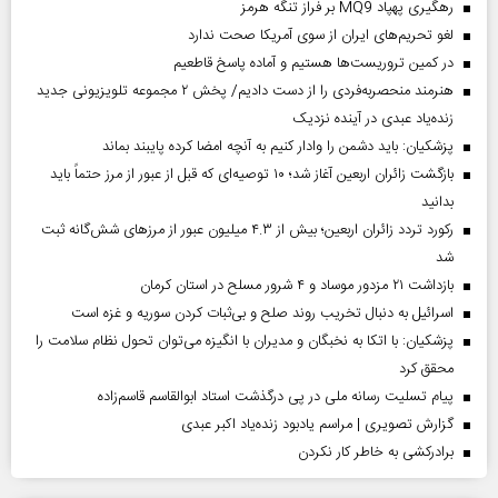
رهگیری پهپاد MQ9 بر فراز تنگه هرمز
لغو تحریم‌های ایران از سوی آمریکا صحت ندارد
در کمین تروریست‌ها هستیم و آماده پاسخ قاطعیم
هنرمند منحصر‌به‌فردی را از دست دادیم/ پخش ۲ مجموعه تلویزیونی جدید
زنده‌یاد عبدی در آینده نزدیک
پزشکیان: باید دشمن را وادار کنیم به آنچه امضا کرده پایبند بماند
بازگشت زائران اربعین آغاز شد؛ ۱۰ توصیه‌ای که قبل از عبور از مرز حتماً باید
بدانید
رکورد تردد زائران اربعین؛ بیش از ۴.۳ میلیون عبور از مرزهای شش‌گانه ثبت
شد
بازداشت ۲۱ مزدور موساد و ۴ شرور مسلح در استان کرمان
اسرائیل به دنبال تخریب روند صلح و بی‌ثبات کردن سوریه و غزه است
پزشکیان: با اتکا به نخبگان و مدیران با انگیزه می‌توان تحول نظام سلامت را
محقق کرد
پیام تسلیت رسانه ملی در پی درگذشت استاد ابوالقاسم قاسم‌زاده
گزارش تصویری | مراسم یادبود زنده‌یاد اکبر عبدی
برادرکشی به خاطر کار نکردن