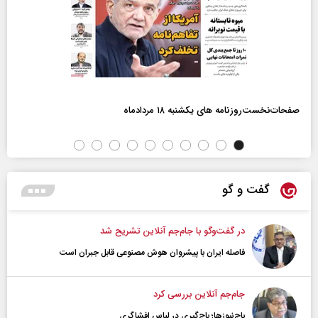
صفحات‌نخست‌روزنامه ها‌ی یکشنبه ۱۸ مردادماه
گفت و گو
در گفت‌و‌گو با جام‌جم آنلاین تشریح شد
فاصله ایران با پیشرو‌ان هوش مصنوعی قابل جبران است
جام‌جم آنلاین بررسی کرد
باج‌نیوزها؛ باج‌گیری در لباس افشاگری