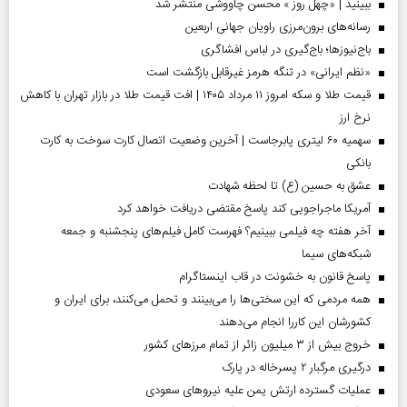
ببینید | «چهل روز » محسن چاووشی منتشر شد
رسانه‌های برون‌مرزی راویان جهانی اربعین
باج‌نیوزها؛ باج‌گیری در لباس افشاگری
«نظم ایرانی» در تنگه هرمز غیرقابل بازگشت است
قیمت طلا و سکه امروز ۱۱ مرداد ۱۴۰۵ | افت قیمت طلا در بازار تهران با کاهش
نرخ ارز
سهمیه ۶۰ لیتری پابرجاست | آخرین وضعیت اتصال کارت سوخت به کارت
بانکی
عشق به حسین (ع) تا لحظه شهادت
آمریکا ماجراجویی کند پاسخ مقتضی دریافت خواهد کرد
آخر هفته چه فیلمی ببینیم؟ فهرست کامل فیلم‌های پنجشنبه و جمعه
شبکه‌های سیما
پاسخ قانون به خشونت در قاب اینستاگرام
همه مردمی که این سختی‌ها را می‌بینند و تحمل می‌کنند، برای ایران و
کشورشان این کاررا انجام می‌دهند
خروج بیش از ۳ میلیون زائر از تمام مرز‌های کشور
درگیری مرگبار ۲ پسرخاله در پارک
عملیات گسترده ارتش یمن علیه نیروهای سعودی