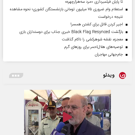
تا پایان فیلمبرداری «مرد سه‌هزارچهره»
استعلام وام ضروری ۷۵ میلیون تومانی بازنشستگان کشوری؛ نحوه مشاهده
نتیجه درخواست
اجیر کردن قاتل برای کشتن همسر!
بازگشت Black Flag Resynced خبری جذاب برای دوستداران بازی
معجزه، نقشه شوهرکشی را ناکام گذاشت
توصیه‌های هلال‌احمر برای روز‌های گرم
جام‌جهانی مهاجران
ویدئو