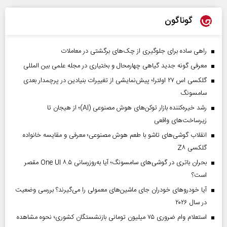
گوناگون
راهی ساده برای جلوگیری از چک‌های برگشتی در معاملات
معرفی گونه جدید گیاهی چهارمحال و بختیاری در مجله علمی بین المللی
گلکسی اس ۲۷ اولترا؛ پیش‌نمایشی از تغییرات بنیادین در پرچمدار بعدی
سامسونگ
رشد خیره‌کننده بازار توکن‌های هوش مصنوعی (AI)؛ از هیجان تا
زیرساخت‌های واقعی
انقلاب گوشی‌های تاشو‌ با طعم هوش مصنوعی؛ معرفی و مقایسه خانواده
گلکسی Z۸
بحران باتری در گوشی‌های سامسونگ؛ آیا به‌روزرسانی One UI ۸.۵ مقصر
است؟
آیا خودروهای خودران جای ماشین‌های معمولی را می‌گیرند؟ بررسی وضعیت
در سال ۲۰۲۶
استعلام وام ضروری ۷۵ میلیون تومانی بازنشستگان کشوری؛ نحوه مشاهده