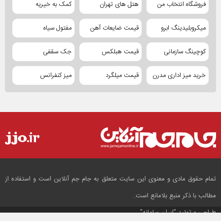
فروشگاه انتخاب من
هتل های تهران
کمک به خیریه
میکروبلیدینگ ابرو
قیمت ضایعات آهن
مفتول سیاه
کوچینگ سازمانی
قیمت هبلکس
جک سقفی
خرید میز اداری مدرن
قیمت میلگرد
میز کنفرانس
تمام حقوق مادی و معنوی این سایت متعلق به جام جم آنلاین است و استفاده از
مطالب با ذکر منبع بلامانع است.
طراحی و تولید
"ایران سامانه"