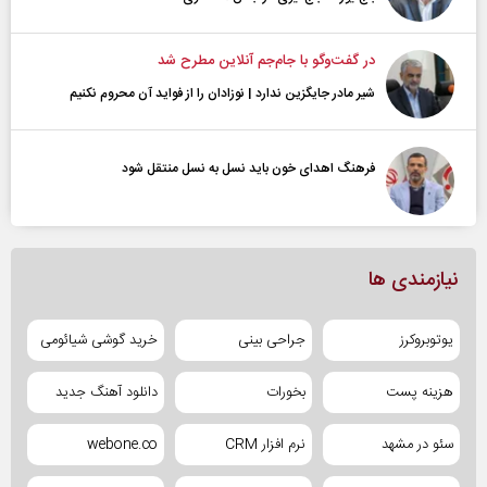
در گفت‌و‌گو با جام‌جم آنلاین مطرح شد
شیر مادر جایگزین ندارد | نوزادان را از فواید آن محروم نکنیم
فرهنگ اهدای خون باید نسل به نسل منتقل شود
نیازمندی ها
یوتوبروکرز
جراحی بینی
خرید گوشی شیائومی
هزینه پست
بخورات
دانلود آهنگ جدید
سئو در مشهد
نرم افزار CRM
webone.co