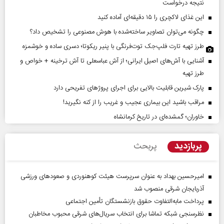
نتیجه درخواست
این غذای لاکچری را ۱۵ دقیقه‌ای آماده کنید
چگونه می‌توان تصاویر ساخته‌شده با هوش مصنوعی را تشخیص داد؟
طرز تهیه تارت فلپ‌جک توت‌فرنگی با پنیر ریکوتا؛ دسری ساده و خوشمزه
آشنایی با آش‌های اصیل ایرانی؛ از آش عباسعلی تا آش ترخینه + خواص و
طرز تهیه
پارک شیرین قابلیت‌ بالایی برای اجرای پروژهای تفریحی دارد
مراقب باشید این بیماری عجیب و غریب را از کنه نگیرید!
خاوران؛ گمشده‌ای در تاریخ کرمانشاه
پربازدید
پربحث
امیرحسین بهداد به عنوان سرپرست هیئت کوهنوردی و صعودهای ورزشی
آذربایجان شرقی منصوب شد
پرداخت مابه‌التفاوت حقوق بازنشستگان تأمین اجتماعی
نظرسنجی شبکه تماشا برای انتخاب سریال‌های شرقی محبوب مخاطبان