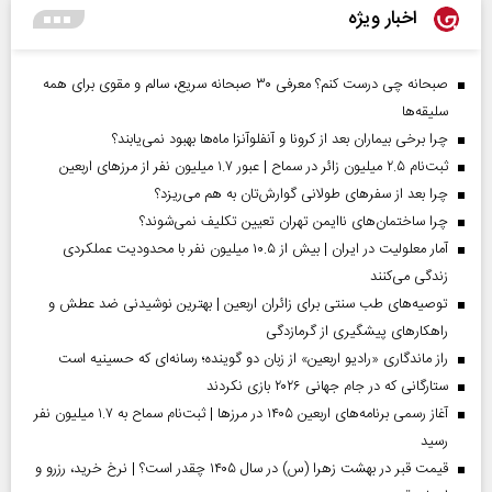
اخبار ویژه
صبحانه چی درست کنم؟ معرفی ۳۰ صبحانه سریع، سالم و مقوی برای همه
سلیقه‌ها
چرا برخی بیماران بعد از کرونا و آنفلوآنزا ماه‌ها بهبود نمی‌یابند؟
ثبت‌نام ۲.۵ میلیون زائر در سماح | عبور ۱.۷ میلیون نفر از مرز‌های اربعین
چرا بعد از سفرهای طولانی گوارش‌تان به هم می‌ریزد؟
چرا ساختمان‌های ناایمن تهران تعیین تکلیف نمی‌شوند؟
آمار معلولیت در ایران | بیش از ۱۰.۵ میلیون نفر با محدودیت عملکردی
زندگی می‌کنند
توصیه‌های طب سنتی برای زائران اربعین | بهترین نوشیدنی ضد عطش و
راهکارهای پیشگیری از گرمازدگی
راز ماندگاری «رادیو اربعین» از زبان دو گوینده؛ رسانه‌ای که حسینیه است
ستارگانی که در جام جهانی ۲۰۲۶ بازی نکردند
آغاز رسمی برنامه‌های اربعین ۱۴۰۵ در مرز‌ها | ثبت‌نام سماح به ۱.۷ میلیون نفر
رسید
قیمت قبر در بهشت زهرا (س) در سال ۱۴۰۵ چقدر است؟ | نرخ خرید، رزرو و