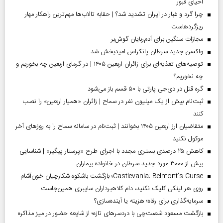
احیای قبور
چرا گرد و غبار در ایران تشدید شد؟ | حقابه تالاب‌ها مهم‌ترین راهکار مهار
ریزگردهاست
مجازات سنگین برای آدم‌ربایان گوش‌بر
واکسن جدید سرطان پانکراس امیدبخش شد
توصیه‌های تغذیه‌ای برای زائران اربعین ۱۴۰۵ | در گرمای اربعین چه بخوریم و
چه نخوریم؟
گره قتل در دی‌جی پارتی با ۵۰ قسم باز می‌شود
ثبت‌نام بیش از یک میلیون نفر در سماح | زائران «همیار اربعین» را نصب
کنند
متقاضیان ارز اربعین ۱۴۰۵ بخوانند | ثبت‌نام در سامانه سماح را به روز‌های آخر
موکول نکنید
کاهش ۲۵ درصدی بستری مجدد با اجرای طرح «پرستار پیگیر» | شناسایی
بیش از ۳۰۰۰ مورد جدید سرطان در خانواده بیماران
Castlevania: Belmont’s Curse؛ بازگشت باشکوه شکارچیان خون‌آشام
روی هر لینکی کلیک نکنید، دام کلاهبرداران سایبری همین‌جاست
سرمایه‌گذاری برای رفاه؛ هزینه یا آینده‌سازی؟
بازگشت مسعود شصت‌چی با دردسر‌های تازه؛ از شایعه حضور در میز مذاکره