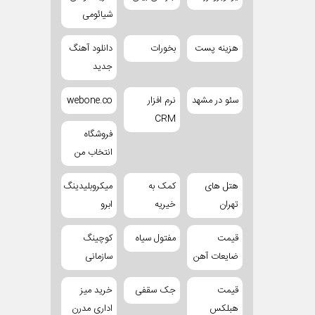
شیائومی
هزینه پست
بخورات
دانلود آهنگ
جدید
سئو در مشهد
نرم افزار
webone.co
CRM
فروشگاه
انتخاب من
هتل های
کمک به
میکروبلیدینگ
تهران
خیریه
ابرو
قیمت
مفتول سیاه
کوچینگ
ضایعات آهن
سازمانی
قیمت
جک سقفی
خرید میز
هبلکس
اداری مدرن