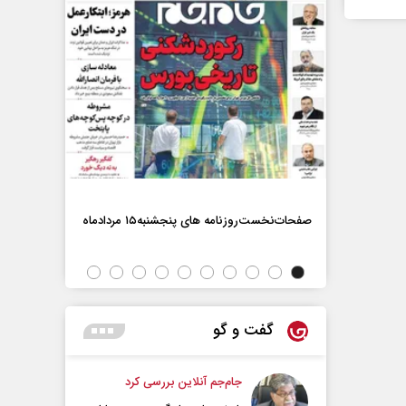
صفحات‌نخست‌روزنامه ها‌ی پنجشنبه‌۱۵ مردادماه
صفحات‌نخست‌رو
گفت و گو
جام‌جم آنلاین بررسی کرد