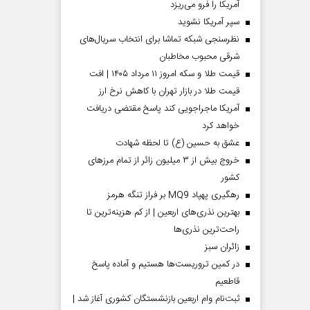
آمریکا را فرو می‌ریزد
سپر آمریکا نشوید
نظرسنجی شبکه تماشا برای انتخاب سریال‌های
شرقی محبوب مخاطبان
قیمت طلا و سکه امروز ۱۱ مرداد ۱۴۰۵ | افت
قیمت طلا در بازار تهران با کاهش نرخ ارز
آمریکا ماجراجویی کند پاسخ مقتضی دریافت
خواهد کرد
عشق به حسین (ع) تا لحظه شهادت
خروج بیش از ۳ میلیون زائر از تمام مرز‌های
کشور
رهگیری پهپاد MQ9 بر فراز تنگه هرمز
بهترین نذری‌های اربعین | از کم هزینه‌ترین تا
راحت‌ترین نذری‌ها
‌زائران سبز
در کمین تروریست‌ها هستیم و آماده پاسخ
قاطعیم
ثبت‌نام وام اربعین بازنشستگان کشوری آغاز شد |