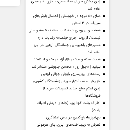
زمان پخش سریال «ماه عسل» با بازی اکبر عبدی
اعلام شد
دمای ۵۰ درجه در خوزستان | احتمال بارش‌های
سیل‌آسا در ۳ استان
قصه سریال رویای نیمه شب اختلاف شیعه و سنی
نیست/ از روند اجرای فیلمنامه رضایت دارم
مسیر‌های راهپیمایی جاماندگان اربعین در البرز
اعلام شد
قیمت سکه و طلا در بازار آزاد در ۱۰ مرداد ۱۴۰۵
ببینید | «چهل روز » محسن چاووشی منتشر شد
مردادماه
صفحات نخست روزنامه ها‌ی‌سه‌شنبه ۶ مردادماه
صفحات
رسانه‌های برون‌مرزی راویان جهانی اربعین
افزایش سقف اعتبار خرید بازنشستگان کشوری |
زمان اعلام مبلغ جدید تسهیلات خرید از
فروشگاه‌ها
اطراف رشت کجا بریم (جاهای دیدنی اطراف
رشت)
باج‌نیوزها؛ باج‌گیری در لباس افشاگری
تعرض به زیرساخت‌های ایران، بنای هژمونی