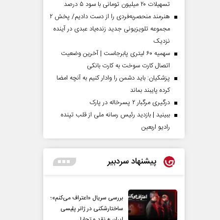
تسهیلات ۲۰ میلیون تومانی با سود ۵ درصد
هنرمند منحصر‌به‌فردی را از دست دادیم/ پخش ۲
مجموعه تلویزیونی جدید زنده‌یاد عبدی در آینده
نزدیک
سهمیه ۶۰ لیتری پابرجاست | آخرین وضعیت
اتصال کارت سوخت به کارت بانکی
پزشکیان: باید دشمن را وادار کنیم به آنچه امضا
کرده پایبند بماند
درگیری مرگبار ۲ پسرخاله در پارک
ببینید | بازدید رئیس رسانه ملی از قلب تپنده
رادیو اربعین
پیشنهاد سردبیر
بررسی سریال «اعتراف می‌کنم»؛
ساختارشکنی در ژانر پلیسی
ایران + نقد و تحلیل