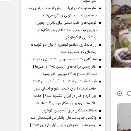
نمی‌شوند؟
آمار معلولیت در ایران | بیش از ۱۰.۵ میلیون نفر
با محدودیت عملکردی زندگی می‌کنند
توصیه‌های طب سنتی برای زائران اربعین |
بهترین نوشیدنی ضد عطش و راهکارهای
پیشگیری از گرمازدگی
راز ماندگاری «رادیو اربعین» از زبان دو گوینده؛
رسانه‌ای که حسینیه است
ستارگانی که در جام جهانی ۲۰۲۶ بازی نکردند
آغاز رسمی برنامه‌های اربعین ۱۴۰۵ در مرز‌ها |
ثبت‌نام سماح به ۱.۷ میلیون نفر رسید
قیمت قبر در بهشت زهرا (س) در سال ۱۴۰۵
چقدر است؟ | نرخ خرید، رزرو و احیای قبور
چرا گرد و غبار در ایران تشدید شد؟ | حقابه
تالاب‌ها مهم‌ترین راهکار مهار ریزگردهاست
مجازات سنگین برای آدم‌ربایان گوش‌بر
واکسن جدید سرطان پانکراس امیدبخش شد
توصیه‌های تغذیه‌ای برای زائران اربعین ۱۴۰۵ |