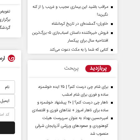
مراقب باشید این بیماری عجیب و غریب را از کنه
تفویض 
نگیرید!
برگزار
خاوران؛ گمشده‌ای در تاریخ کرمانشاه
گردشگر
فروش خیره‌کننده داستان اسباب‌بازی ۵؛ بزرگ‌ترین
افتتاحیه سال برای پیکسار
کتابی که شما را به مکث دعوت می‌کند
ارس
پشت‌پرده تهدیدات کوتاه‏‌مدت و
اربعین نماد مقاو
ادعا‌های خلاف واقع آمریکا
استکبار‌
پربازدید
پربحث
 سلیمی‌نمین - تحلیلگر مسائل سیاسی
رحمت‌الله نوروزی - عضو کمیس
مجلس
برای شام چی درست کنم؟ | ۲۵ ایده خوشمزه،
ساده و فوری برای شام امشب
ناهار چی درست کنم؟ | ۲۰ پیشنهاد خوشمزه و
ساده برای ناهار امروز + غذاهای فوری و اقتصادی
امیرحسین بهداد به عنوان سرپرست هیئت
کوهنوردی و صعودهای ورزشی آذربایجان شرقی
منصوب شد