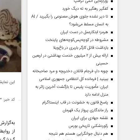
زورآزمایی اتمی ترامپ
کفگیر رهگیر به ته دیگ خورد
تا دیر نشده جلوی هوش مصنوعی را بگیرید / AI
به انسان مسلط می‌شود؟
هرمز؛ ابتکارعمل در دست ایران
مشروطه در کوچه‌پس‌کوچه‌های پایتخت
بازداشت قاتل کارگر باربری در باغ‌ویلا
ارائه بیش از ۲ میلیون خدمت بهداشتی در اربعین
حسینی
چوبه دار، فرجام قاتلان دختربچه و مرد صاحبخانه
ببینید | فرمانده کل انتظامی جمهوری اسلامی
این نمای
ایران­: مأموریت پلیس تا بازگشت آخرین زائر به
منزل ادامه دارد
کد خبر: ۱۳۵۳۴۳۳
پاسخ قانون به خشونت در قاب اینستاگرام
راز ماندگاری پرواز یک قهرمان
نقشه جهادی برای ایران
به‌گزارش
رکوردشکنی تاریخی بورس
از روابط
هم دنبال جوانگرایی هستم هم نتیجه
گردشگری