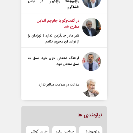
باج‌نیوزها؛ باج‌گیری در لباس
افشاگری
در گفت‌و‌گو با جام‌جم آنلاین
مطرح شد
شیر مادر جایگزین ندارد | نوزادان را
از فواید آن محروم نکنیم
فرهنگ اهدای خون باید نسل به
نسل منتقل شود
عدالت در سلامت میانبر ندارد
نیازمندی ها
یوتوبروکرز
جراحی بینی
خرید گوشی