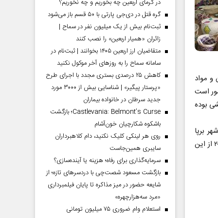
در گرمای اربعین چه بخوریم و چه نخوریم؟
گره قتل در دی‌جی پارتی با ۵۰ قسم باز می‌شود
ثبت‌نام بیش از یک میلیون نفر در سماح |
زائران «همیار اربعین» را نصب کنند
متقاضیان ارز اربعین ۱۴۰۵ بخوانند | ثبت‌نام در
سامانه سماح را به روز‌های آخر موکول نکنید
کاهش ۲۵ درصدی بستری مجدد با اجرای طرح
 و مواد
«پرستار پیگیر» | شناسایی بیش از ۳۰۰۰ مورد
ور است
جدید سرطان در خانواده بیماران
شی بوده
Castlevania: Belmont’s Curse؛ بازگشت
باشکوه شکارچیان خون‌آشام
صیر این شهر برپا
روی هر لینکی کلیک نکنید، دام کلاهبرداران
خواهد بود و علاقه‌مندان می‌توانند صبح‌ها از ساعت ۹ تا ۱۳و عصرها از ساعت ۱۵ تا ۲۰ از این
سایبری همین‌جاست
سرمایه‌گذاری برای رفاه؛ هزینه یا آینده‌سازی؟
بازگشت مسعود شصت‌چی با دردسر‌های تازه؛ از
شایعه حضور در میز مذاکره تا پایان فیلمبرداری
«مرد سه‌هزارچهره»
استعلام وام ضروری ۷۵ میلیون تومانی