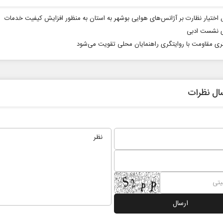
اختیار نظارت بر آژانس‌های هوایی بوشهر به استان به منظور افزایش کیفیت خدمات
ی نشست ادبی
ی مقاومت با روایتگری راهنمایان محلی تقویت می‌شود
ال نظرات
مت در برابر
از باتلاق انرژی تا بن‌بست ترامپ
یون اجتماعی
رضا سپهوند - سخنگوی کمیسیون انرژی مجلس