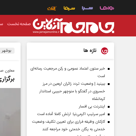
صفحه نخست
سی
تازه ها
بوشهر
خبر ستون اعتماد عمومی و رکن مرجعیت رسانه‌ای
معاون صنا
است
برگزار
ببینید | وضعیت تردد زائران اربعین در مرز
خسروی در گفتگو با منوچهر حبیبی استاندار
کرمانشاه
اینترنت بی افسار
امیر سرتیپ اکرمی‌نیا: ارتش کاملا آماده است
کارکنان وظیفه فراری برای تعیین تکلیف وضعیت
خدمتی به یگان خدمتی خود مراجعه کنند