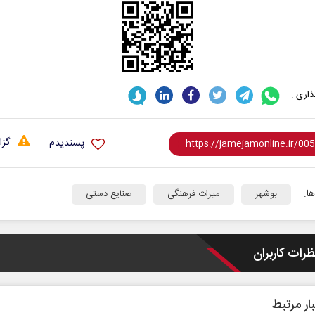
اری :
گزا
پسندیدم
ا:
بوشهر
میراث فرهنگی
صنایع دستی
ظرات کاربران
ار مرتبط