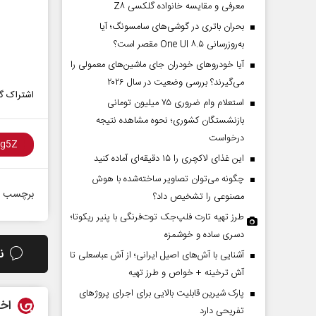
معرفی و مقایسه خانواده گلکسی Z۸
بحران باتری در گوشی‌های سامسونگ؛ آیا
به‌روزرسانی One UI ۸.۵ مقصر است؟
آیا خودروهای خودران جای ماشین‌های معمولی را
می‌گیرند؟ بررسی وضعیت در سال ۲۰۲۶
اشتراک گذ
استعلام وام ضروری ۷۵ میلیون تومانی
بازنشستگان کشوری؛ نحوه مشاهده نتیجه
درخواست
این غذای لاکچری را ۱۵ دقیقه‌ای آماده کنید
چگونه می‌توان تصاویر ساخته‌شده با هوش
برچسب ه
مصنوعی را تشخیص داد؟
طرز تهیه تارت فلپ‌جک توت‌فرنگی با پنیر ریکوتا؛
دسری ساده و خوشمزه
ن
آشنایی با آش‌های اصیل ایرانی؛ از آش عباسعلی تا
آش ترخینه + خواص و طرز تهیه
پارک شیرین قابلیت‌ بالایی برای اجرای پروژهای
اخب
تفریحی دارد