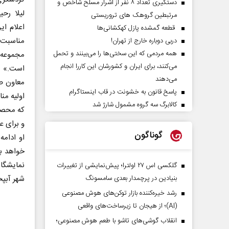
دستگیری تعداد ۸ نفر از اشرار مسلح شاخص و
مرتبطین گروهک های تروریستی
اعلام ای
قطعه گمشده پازل کهکشانی‌ها
مناسبت
دربی دوباره خارج از تهران!
همه مردمی که این سختی‌ها را می‌بینند و تحمل
مجموعه 
می‌کنند، برای ایران و کشورشان این کاررا انجام
است.»
می‌دهند
معاون صن
پاسخ قانون به خشونت در قاب اینستاگرام
اولیه م
کالابرگ سه گروه مشمول شارژ شد
که محصول
و برای 
گوناگون
نمایشگاه
گلکسی اس ۲۷ اولترا؛ پیش‌نمایشی از تغییرات
بنیادین در پرچمدار بعدی سامسونگ
شهر آبپخ
رشد خیره‌کننده بازار توکن‌های هوش مصنوعی
(AI)؛ از هیجان تا زیرساخت‌های واقعی
انقلاب گوشی‌های تاشو‌ با طعم هوش مصنوعی؛